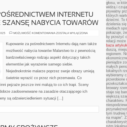
głosu, w kt
widzą i czuj
prywatny prz
POŚREDNICTWEM INTERNETU
których wart
dziećmi. To 
E SZANSĘ NABYCIA TOWARÓW
dzielenia si
mediach spo
pokazuje, że
KUPOWANIE
2025
MOŻLIWOŚĆ KOMENTOWANIA
ZOSTAŁA WYŁĄCZONA
ZA
by przeżyć c
POŚREDNICTWEM
relacji moż
INTERNETU
Kupowanie za pośrednictwem Internetu dają nam także
baza artyku
DAJĄ
NAM
duszą, miejs
możliwość nabycia towarów Malarstwo to z pewnością
TAKŻE
regionem. N
SZANSĘ
bardzowłaściwego rodzaju aspekt dotyczący takich
ekonomiczne
NABYCIA
TOWARÓW
pieniądze zos
elementów jak wyrażenie samego siebie.
małych pensj
lokalnych rz
Niejednokrotnie malarze poprzez swoje obrazy umieją
wybieramy cz
świetnie wyrazić co przez nich przemawia. Co
przerobione 
przekształco
inni pejzaże jeszcze inni malują to co ich trapi. Sceny
browary rzem
 dobrze zaobserwowane na zasadzie otaczającego ich
staje się ba
większą szan
ceny są odzwierciedleniem sytuacji […]
charakteru. 
niespodziew
przynależnoś
tym trudniej
na mapie”. 
charakteryst
rytm lokalny