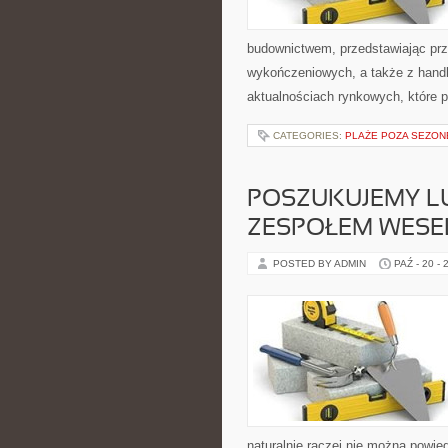
budownictwem, przedstawiając pr
wykończeniowych, a także z handle
aktualnościach rynkowych, które p
CATEGORIES:
PLAŻE POZA SEZO
POSZUKUJEMY L
ZESPOŁEM WES
POSTED BY ADMIN
PAŹ - 20 - 
naturalnie raczej nie można powie