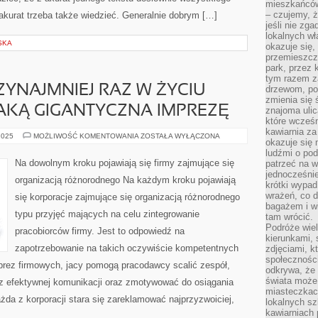
mieszkańców
– czujemy, ż
akurat trzeba także wiedzieć. Generalnie dobrym […]
jeśli nie zg
lokalnych w
SKA
okazuje się,
przemieszcz
park, przez 
tym razem za
YNAJMNIEJ RAZ W ŻYCIU
drzewom, po
zmienia się 
AKĄ GIGANTYCZNA IMPREZĘ
znajoma ulic
które wcześn
kawiarnia za
KTOKOLWIEK
2025
MOŻLIWOŚĆ KOMENTOWANIA
ZOSTAŁA WYŁĄCZONA
okazuje się
PRZYNAJMNIEJ
RAZ
ludźmi o po
W
Na dowolnym kroku pojawiają się firmy zajmujące się
patrzeć na w
ŻYCIU
jednocześnie
PRZYGOTOWAŁ
organizacją różnorodnego Na każdym kroku pojawiają
JAKĄ
krótki wypad
GIGANTYCZNA
wrażeń, co 
się korporacje zajmujące się organizacją różnorodnego
IMPREZĘ
bagażem i w
typu przyjęć mających na celu zintegrowanie
tam wrócić.
Podróże wiel
pracobiorców firmy. Jest to odpowiedź na
kierunkami, 
zapotrzebowanie na takich oczywiście kompetentnych
zdjęciami, k
społecznośc
mprez firmowych, jacy pomogą pracodawcy scalić zespół,
odkrywa, że
świata może 
az efektywnej komunikacji oraz zmotywować do osiągania
miasteczkac
da z korporacji stara się zareklamować najprzyzwoiciej,
lokalnych s
kawiarniach