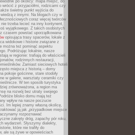
ewodnik po okolicy: mapa miejsc, do
o wrócić z przyjaciółmi, rodzicami czy
także świetny punkt wyjścia do
ę wiedzą z innymi. Na blogach czy w
łecznościowych coraz więcej twórców
 nie trzeba lecieć na inny kontynent,
oś wyjątkowego. Z takich osobistych
e z czasem powstać uporządkowana
łów
opisująca trasy spacerów, lokale z
ca widokowe i historie związane z
ie można też pominąć aspektu
go. Podróżując lokalnie, nasze
tają w regionie: trafiają do właścicieli
onatów, rodzinnych restauracji,
emieślników. Zamiast sieciowych hoteli
ęsto miejsca z historią – domy
na pokoje gościnne, stare stodoły
ne w galerie, warsztaty ceramiki czy
ieślnicze. W ten sposób turystyka
rdziej zrównoważona, a region ma
sę na rozwój bez utraty swojego
Podróże blisko domu mają też
any wpływ na nasze poczucie
ci. Im lepiej znamy własną okolicę,
 traktować ją jak „przypadkowe miejsce
Zaczynamy rozpoznawać
yczne zakręty dróg, zapachy pór roku,
ch wydarzeń. Słyszymy dialekty,
torie, które nie trafiły do
w, ale są żywe w opowieściach