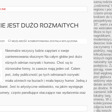
samą rodzin
„codzienną” 
regionu i po
YJNE
często przej
krokiem do t
perspektywy.
10”, warto z
IE JEST DUŻO ROZMAITYCH
nie widział
Może to być
nagrobkami, 
modernistycz
NA
2025
MOŻLIWOŚĆ KOMENTOWANIA
ZOSTAŁA WYŁĄCZONA
dworzec kole
CAŁYM
ŚWIECIE
zaczynamy tr
JEST
Nieomalże wszyscy ludzie zapytani o swoje
podróży, nag
DUŻO
kilkudziesię
ROZMAITYCH
zainteresowania słusznym Na całym globie jest dużo
ODMIAN
których nigd
naturalny sp
różnych odmian rozrywki i humoru. Choć są to
podejściu. 
różnorodne formy, to zawsze mają jeden cel. Celem
pociąg, rowe
ślad węglowy
jest, żeby publiczność po tych odmianach rozrywki
jest głębsza
miała uśmiech na buziach i miała lepszy humor. Jedną z
widzimy więc
detale archi
abaret. Jest to artystyczne widowisko, na jakim występuje
po drodze. M
zamienić kil
numery, często parodiujące otaczające nas wydarzenia oraz
lokalny targ
imieniu. W c
kolekcjonow
zdjęcia konk
– dla innych