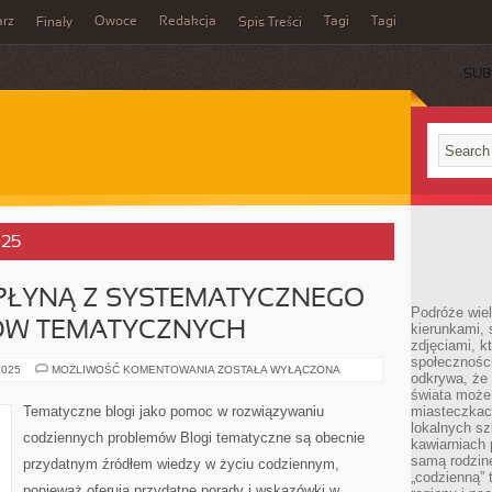
rz
Owoce
Redakcja
Tagi
Tagi
Finały
Spis Treści
SUB
025
 PŁYNĄ Z SYSTEMATYCZNEGO
Podróże wiel
ÓW TEMATYCZNYCH
kierunkami, 
zdjęciami, k
społecznośc
JAKIE
2025
MOŻLIWOŚĆ KOMENTOWANIA
ZOSTAŁA WYŁĄCZONA
odkrywa, że
KORZYŚCI
PŁYNĄ
świata może 
Z
Tematyczne blogi jako pomoc w rozwiązywaniu
miasteczkac
SYSTEMATYCZNEGO
lokalnych s
CZYTANIA
codziennych problemów Blogi tematyczne są obecnie
BLOGÓW
kawiarniach
TEMATYCZNYCH
samą rodzin
przydatnym źródłem wiedzy w życiu codziennym,
„codzienną” 
ponieważ oferują przydatne porady i wskazówki w