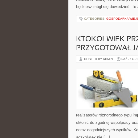
będziesz mógł się dowiedzieć. To 
CATEGORIES:
GOSPODARKA WIEJ
KTOKOLWIEK PRZ
PRZYGOTOWAŁ J
POSTED BY ADMIN
PAŹ - 14 - 
realizatorów różnorodnego typu i
skłonić do zgodnej współpracy or
coraz dogodniejszych wyników. Każ
aczkolwiek nie […]