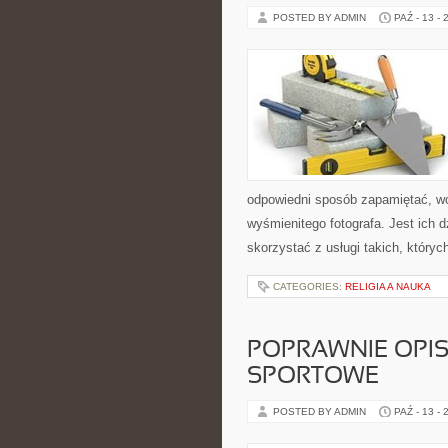
POSTED BY ADMIN
PAŹ - 13 - 
odpowiedni sposób zapamiętać, w
wyśmienitego fotografa. Jest ich 
skorzystać z usługi takich, któryc
CATEGORIES:
RELIGIA A NAUKA
POPRAWNIE OPI
SPORTOWE
POSTED BY ADMIN
PAŹ - 13 - 