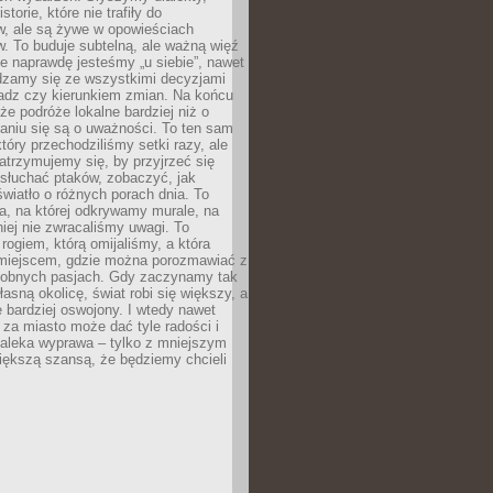
torie, które nie trafiły do
w, ale są żywe w opowieściach
. To buduje subtelną, ale ważną więź
e naprawdę jesteśmy „u siebie”, nawet
adzamy się ze wszystkimi decyzjami
ładz czy kierunkiem zmian. Na końcu
 że podróże lokalne bardziej niż o
aniu się są o uważności. To ten sam
który przechodziliśmy setki razy, ale
trzymujemy się, by przyjrzeć się
słuchać ptaków, zobaczyć, jak
światło o różnych porach dnia. To
a, na której odkrywamy murale, na
iej nie zwracaliśmy uwagi. To
 rogiem, którą omijaliśmy, a która
 miejscem, gdzie można porozmawiać z
dobnych pasjach. Gdy zaczynamy tak
łasną okolicę, świat robi się większy, a
 bardziej oswojony. I wtedy nawet
 za miasto może dać tyle radości i
daleka wyprawa – tylko z mniejszym
iększą szansą, że będziemy chcieli