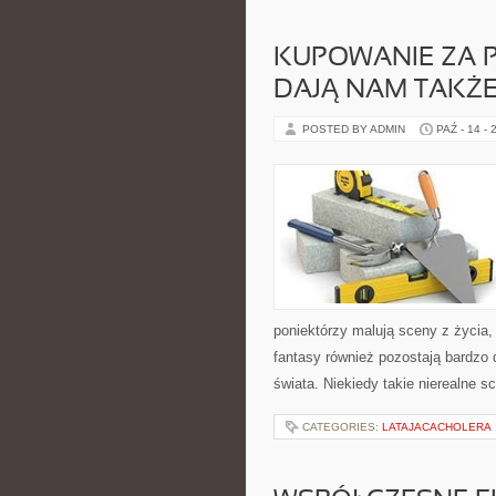
KUPOWANIE ZA 
DAJĄ NAM TAKŻ
POSTED BY ADMIN
PAŹ - 14 - 
poniektórzy malują sceny z życia, 
fantasy również pozostają bardzo
świata. Niekiedy takie nierealne s
CATEGORIES:
LATAJACACHOLERA