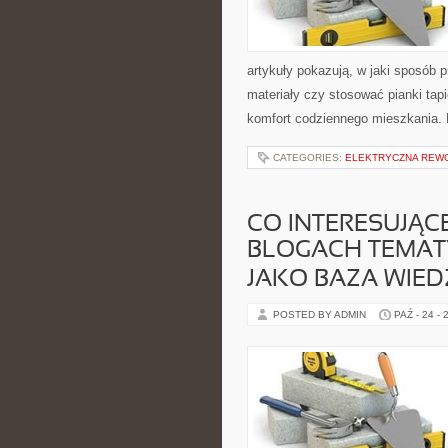
artykuły pokazują, w jaki sposób
materiały czy stosować pianki tap
komfort codziennego mieszkania. 
CATEGORIES:
ELEKTRYCZNA REW
CO INTERESUJĄC
BLOGACH TEMAT
JAKO BAZA WIE
POSTED BY ADMIN
PAŹ - 24 - 