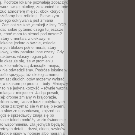
ę. Podróże lokalne pozwalają zobaczyć
twarz swojej okolicy, zrozumieć historię
czuć atmosferę miejsc, obok których
eżdżamy bez refleksji. Pierwszym
akiego odkrywania jest zmiana
 Zamiast szukać „atrakcji z listy TOP
adać sobie pytanie: czego tu jeszcze
em, choć mam to niemal pod nosem?
 stary cmentarz z ciekawymi
lokalne jezioro o świcie, osiedle
nych bloków pełne murali, stary
jowy, który pamięta inne czasy. Gdy
aktować własny region jak cel
le okazuje się, że w promieniu
ciu kilometrów są dziesiątki miejsc,
y nie odwiedziliśmy. Podróże lokalne w
osób sprzyjają też ekologicznemu
Zamiast długich lotów możemy wybrać
r, a czasem po prostu… buty. Mniejszy
 to nie jedyna korzyść – równie ważna
 relacja z miejscem. Jadąc powoli,
ej: drobne zmiany w krajobrazie,
tektoniczne, twarze ludzi spotykanych
ożna zatrzymać się w małej piekarni,
ka słów ze sprzedawcą, zajrzeć na
, gdzie sprzedawcy znają się po
zasie takich podróży warto świadomie
ać wspomnienia. Dla jednych będą to
retnych detali – drzwi, okien, szyldów
 krótkie opisy w notesie albo nagrania