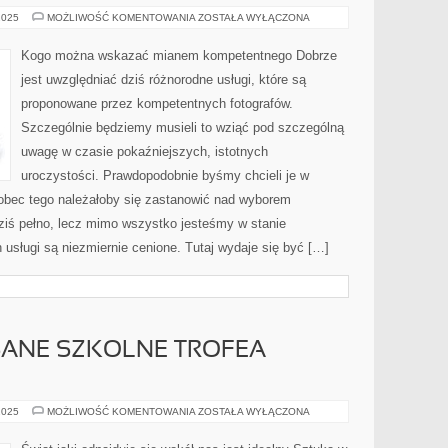
EBOOK
2025
MOŻLIWOŚĆ KOMENTOWANIA
ZOSTAŁA WYŁĄCZONA
JEST
NIESŁYCHANIE
ELASTYCZNĄ
Kogo można wskazać mianem kompetentnego Dobrze
KSIĄŻKĄ
JEŚLI
jest uwzględniać dziś różnorodne usługi, które są
CHODZI
proponowane przez kompetentnych fotografów.
Szczególnie będziemy musieli to wziąć pod szczególną
uwagę w czasie pokaźniejszych, istotnych
uroczystości. Prawdopodobnie byśmy chcieli je w
obec tego należałoby się zastanowić nad wyborem
dziś pełno, lecz mimo wszystko jesteśmy w stanie
h usługi są niezmiernie cenione. Tutaj wydaje się być […]
SANE SZKOLNE TROFEA
POPRAWNIE
2025
MOŻLIWOŚĆ KOMENTOWANIA
ZOSTAŁA WYŁĄCZONA
OPISANE
SZKOLNE
TROFEA