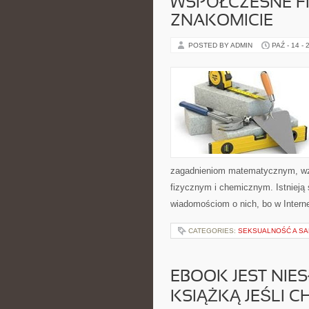
WSPÓŁCZESNE F
ZNAKOMICIE
POSTED BY ADMIN
PAŹ - 14 - 
zagadnieniom matematycznym, wz
fizycznym i chemicznym. Istnieją 
wiadomościom o nich, bo w Inter
CATEGORIES:
SEKSUALNOŚĆ A SA
EBOOK JEST NIE
KSIĄŻKĄ JEŚLI C