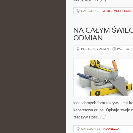
CATEGORIES:
MEBLE MULTIFUNKC
NA CAŁYM ŚWIEC
ODMIAN
POSTED BY ADMIN
PAŹ - 14 - 
legendarnych form rozrywki jest k
kabaretowa grupa. Opisuje swoje 
rzeczywistość. […]
CATEGORIES:
INDONEZJA