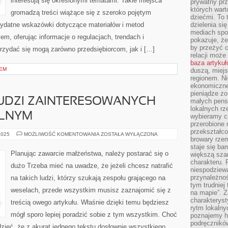
interesują się określonymi tematami. Takie miejsca
prywatny prz
których wart
gromadzą treści wiążące się z szeroko pojętym
dziećmi. To 
zydatne wskazówki dotyczące materiałów i metod
dzielenia si
mediach spo
m, oferując informacje o regulacjach, trendach i
pokazuje, że
by przeżyć c
rzydać się mogą zarówno przedsiębiorcom, jak i […]
relacji moż
baza artyku
NEM
duszą, miejs
regionem. N
ekonomiczne
pieniądze zos
UDZI ZAINTERESOWANYCH
małych pensj
lokalnych rz
ELNYM
wybieramy cz
przerobione 
przekształco
POSZUKUJEMY
2025
MOŻLIWOŚĆ KOMENTOWANIA
ZOSTAŁA WYŁĄCZONA
browary rzem
LUDZI
ZAINTERESOWANYCH
staje się ba
ZESPOŁEM
Planując zawarcie małżeństwa, należy postarać się o
większą szan
WESELNYM
charakteru. 
dużo Trzeba mieć na uwadze, że jeżeli chcesz natrafić
niespodziew
przynależnoś
na takich ludzi, którzy szukają zespołu grającego na
tym trudniej
weselach, przede wszystkim musisz zaznajomić się z
na mapie”. 
charakteryst
treścią owego artykułu. Właśnie dzięki temu będziesz
rytm lokalny
mógł sporo lepiej poradzić sobie z tym wszystkim. Choć
poznajemy his
podręcznikó
dzieć, że z akurat jednego tekstu dosłownie wszystkiego