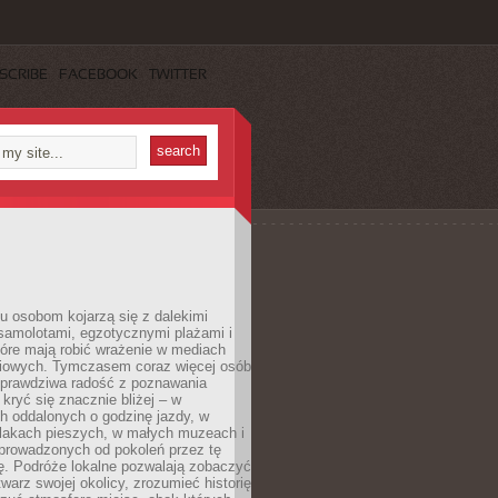
SCRIBE
FACEBOOK
TWITTER
u osobom kojarzą się z dalekimi
samolotami, egzotycznymi plażami i
tóre mają robić wrażenie w mediach
iowych. Tymczasem coraz więcej osób
 prawdziwa radość z poznawania
kryć się znacznie bliżej – w
h oddalonych o godzinę jazdy, w
zlakach pieszych, w małych muzeach i
 prowadzonych od pokoleń przez tę
ę. Podróże lokalne pozwalają zobaczyć
twarz swojej okolicy, zrozumieć historię