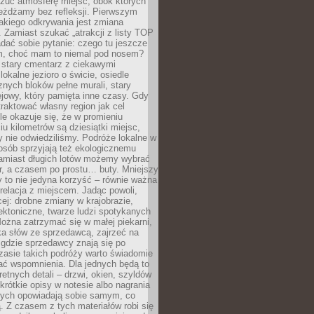
czuć atmosferę miejsc, obok których
eżdżamy bez refleksji. Pierwszym
akiego odkrywania jest zmiana
 Zamiast szukać „atrakcji z listy TOP
adać sobie pytanie: czego tu jeszcze
em, choć mam to niemal pod nosem?
 stary cmentarz z ciekawymi
lokalne jezioro o świcie, osiedle
nych bloków pełne murali, stary
jowy, który pamięta inne czasy. Gdy
aktować własny region jak cel
le okazuje się, że w promieniu
ciu kilometrów są dziesiątki miejsc,
y nie odwiedziliśmy. Podróże lokalne w
osób sprzyjają też ekologicznemu
Zamiast długich lotów możemy wybrać
r, a czasem po prostu… buty. Mniejszy
 to nie jedyna korzyść – równie ważna
 relacja z miejscem. Jadąc powoli,
ej: drobne zmiany w krajobrazie,
tektoniczne, twarze ludzi spotykanych
ożna zatrzymać się w małej piekarni,
ka słów ze sprzedawcą, zajrzeć na
, gdzie sprzedawcy znają się po
zasie takich podróży warto świadomie
ać wspomnienia. Dla jednych będą to
retnych detali – drzwi, okien, szyldów
 krótkie opisy w notesie albo nagrania
órych opowiadają sobie samym, co
ą. Z czasem z tych materiałów robi się