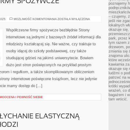
IRMY SPOŻYWCZE
poznajemy his
podręcznikó
mieszkańców
– czujemy, ż
WSPÓŁCZESNE
2025
MOŻLIWOŚĆ KOMENTOWANIA
ZOSTAŁA WYŁĄCZONA
jeśli nie zg
FIRMY
lokalnych w
SPOŻYWCZE
ZNAKOMICIE
okazuje się,
Współczesne firmy spożywcze bezbłędnie Strony
przemieszcz
internetowe są jednymi z bazowych źródeł informacji dla
park, przez 
tym razem za
młodzieży kształcącej się. Nie ważne, czy traktuje to
drzewom, po
osoby idącej do szkoły podstawowej, czy także
zmienia się 
znajoma ulic
studiującej gdzieś na jakimś uniwersytecie. Bowiem
które wcześn
kawiarnia za
dużo jest stron poświęconych na przykład prostym
okazuje się
orom i regułkom, a także skomplikowanym obliczeniom
ludźmi o po
patrzeć na w
strony internetowe poświęcone książkom, lecz nie jedynie
jednocześnie
necie mamy dostęp do […]
krótki wypad
wrażeń, co 
bagażem i w
MOOCENA I PEWNOŚĆ SIEBIE
tam wrócić.
SŁYCHANIE ELASTYCZNĄ
HODZI