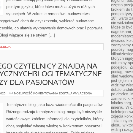
regionu i po
często przej
prostym języku, które łatwo można użyć w różnych
krokiem do t
sytuacjach. W zakresie remontów i budownictwa
perspektywy.
10”, warto z
 przygotować dach do czyszczenia, wybierać budowlane
nie widział
Może to być
icerskie, co ułatwia wykonywanie domowych prac i poprawia
nagrobkami, 
Blogi wiążące się ze stylem […]
modernistycz
dworzec kole
zaczynamy tr
OLUCJA
podróży, nag
kilkudziesię
których nigd
naturalny sp
EGO CZYTELNICY ZNAJDĄ NA
podejściu. 
pociąg, rowe
YCZNYCHBLOGI TEMATYCZNE
ślad węglowy
jest głębsza
DZY DLA PASJONATÓW
widzimy więc
detale archi
CO
2025
MOŻLIWOŚĆ KOMENTOWANIA
ZOSTAŁA WYŁĄCZONA
po drodze. M
INTERESUJĄCEGO
zamienić kil
CZYTELNICY
lokalny targ
ZNAJDĄ
Tematyczne blogi jako baza wiadomości dla pasjonatów
NA
imieniu. W c
BLOGACH
Różnego rodzaju tematyczne blogi mogą być niezwykle
kolekcjonow
TEMATYCZNYCHBLOGI
zdjęcia konk
TEMATYCZNE
wartościowym źródłem informacji dla czytelników, którzy
JAKO
– dla innych
BAZA
głosu, w kt
chcą pogłębiać własną wiedzę w konkretnym obszarze i
WIEDZY
DLA
widzą i czuj
PASJONATÓW