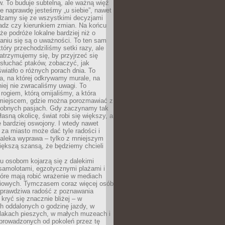
. To buduje subtelną, ale ważną więź
e naprawdę jesteśmy „u siebie”, nawet
adzamy się ze wszystkimi decyzjami
ładz czy kierunkiem zmian. Na końcu
 że podróże lokalne bardziej niż o
aniu się są o uważności. To ten sam
który przechodziliśmy setki razy, ale
trzymujemy się, by przyjrzeć się
słuchać ptaków, zobaczyć, jak
światło o różnych porach dnia. To
a, na której odkrywamy murale, na
iej nie zwracaliśmy uwagi. To
 rogiem, którą omijaliśmy, a która
 miejscem, gdzie można porozmawiać z
dobnych pasjach. Gdy zaczynamy tak
łasną okolicę, świat robi się większy, a
 bardziej oswojony. I wtedy nawet
 za miasto może dać tyle radości i
daleka wyprawa – tylko z mniejszym
iększą szansą, że będziemy chcieli
u osobom kojarzą się z dalekimi
samolotami, egzotycznymi plażami i
tóre mają robić wrażenie w mediach
iowych. Tymczasem coraz więcej osób
 prawdziwa radość z poznawania
kryć się znacznie bliżej – w
h oddalonych o godzinę jazdy, w
zlakach pieszych, w małych muzeach i
 prowadzonych od pokoleń przez tę