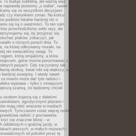
. To buduje subtelną, ale ważną więź
e naprawdę jesteśmy „u siebie”, nawet
adzamy się ze wszystkimi decyzjami
ładz czy kierunkiem zmian. Na końcu
 że podróże lokalne bardziej niż o
aniu się są o uważności. To ten sam
który przechodziliśmy setki razy, ale
trzymujemy się, by przyjrzeć się
słuchać ptaków, zobaczyć, jak
światło o różnych porach dnia. To
a, na której odkrywamy murale, na
iej nie zwracaliśmy uwagi. To
 rogiem, którą omijaliśmy, a która
 miejscem, gdzie można porozmawiać z
dobnych pasjach. Gdy zaczynamy tak
łasną okolicę, świat robi się większy, a
 bardziej oswojony. I wtedy nawet
 za miasto może dać tyle radości i
daleka wyprawa – tylko z mniejszym
iększą szansą, że będziemy chcieli
u osobom kojarzą się z dalekimi
samolotami, egzotycznymi plażami i
tóre mają robić wrażenie w mediach
iowych. Tymczasem coraz więcej osób
 prawdziwa radość z poznawania
kryć się znacznie bliżej – w
h oddalonych o godzinę jazdy, w
zlakach pieszych, w małych muzeach i
 prowadzonych od pokoleń przez tę