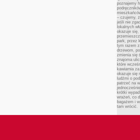
poznajemy his
podręcznikó
mieszkańców
– czujemy, ż
jeśli nie zg
lokalnych w
okazuje się,
przemieszcz
park, przez 
tym razem za
drzewom, po
zmienia się 
znajoma ulic
które wcześn
kawiarnia za
okazuje się
ludźmi o po
patrzeć na w
jednocześnie
krótki wypad
wrażeń, co 
bagażem i w
tam wrócić.