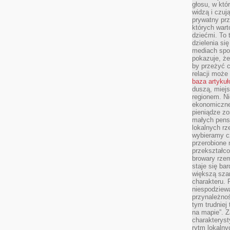
głosu, w kt
widzą i czuj
prywatny prz
których wart
dziećmi. To 
dzielenia si
mediach spo
pokazuje, że
by przeżyć c
relacji moż
baza artyku
duszą, miejs
regionem. N
ekonomiczne
pieniądze zos
małych pensj
lokalnych rz
wybieramy cz
przerobione 
przekształco
browary rzem
staje się ba
większą szan
charakteru. 
niespodziew
przynależnoś
tym trudniej
na mapie”. 
charakteryst
rytm lokalny