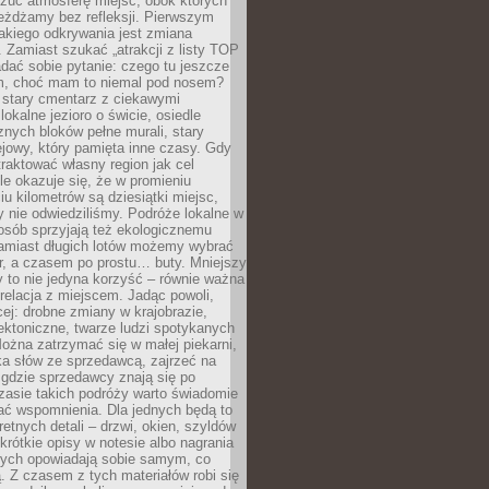
czuć atmosferę miejsc, obok których
eżdżamy bez refleksji. Pierwszym
akiego odkrywania jest zmiana
 Zamiast szukać „atrakcji z listy TOP
adać sobie pytanie: czego tu jeszcze
em, choć mam to niemal pod nosem?
 stary cmentarz z ciekawymi
lokalne jezioro o świcie, osiedle
nych bloków pełne murali, stary
jowy, który pamięta inne czasy. Gdy
aktować własny region jak cel
le okazuje się, że w promieniu
ciu kilometrów są dziesiątki miejsc,
y nie odwiedziliśmy. Podróże lokalne w
osób sprzyjają też ekologicznemu
Zamiast długich lotów możemy wybrać
r, a czasem po prostu… buty. Mniejszy
 to nie jedyna korzyść – równie ważna
 relacja z miejscem. Jadąc powoli,
ej: drobne zmiany w krajobrazie,
tektoniczne, twarze ludzi spotykanych
ożna zatrzymać się w małej piekarni,
ka słów ze sprzedawcą, zajrzeć na
, gdzie sprzedawcy znają się po
zasie takich podróży warto świadomie
ać wspomnienia. Dla jednych będą to
retnych detali – drzwi, okien, szyldów
 krótkie opisy w notesie albo nagrania
órych opowiadają sobie samym, co
ą. Z czasem z tych materiałów robi się