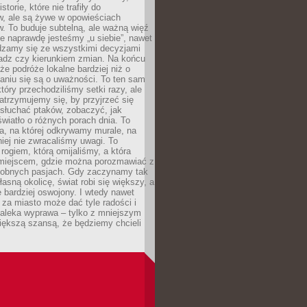
torie, które nie trafiły do
w, ale są żywe w opowieściach
. To buduje subtelną, ale ważną więź
e naprawdę jesteśmy „u siebie”, nawet
adzamy się ze wszystkimi decyzjami
ładz czy kierunkiem zmian. Na końcu
 że podróże lokalne bardziej niż o
aniu się są o uważności. To ten sam
który przechodziliśmy setki razy, ale
trzymujemy się, by przyjrzeć się
słuchać ptaków, zobaczyć, jak
światło o różnych porach dnia. To
a, na której odkrywamy murale, na
iej nie zwracaliśmy uwagi. To
 rogiem, którą omijaliśmy, a która
 miejscem, gdzie można porozmawiać z
dobnych pasjach. Gdy zaczynamy tak
łasną okolicę, świat robi się większy, a
 bardziej oswojony. I wtedy nawet
 za miasto może dać tyle radości i
daleka wyprawa – tylko z mniejszym
iększą szansą, że będziemy chcieli