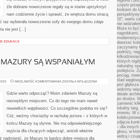
regionu i po
często przej
źle dobrane nowoczesne regały są w stanie uprzykrzyć
krokiem do t
nam codzienne życie i sprawić, że wnętrza domu stracą
perspektywy.
10”, warto z
oć raz wybierała nowoczesne sofy do swojego domu zdaje
nie widział
Może to być
ta nie jest […]
nagrobkami, 
modernistycz
IE EDUKACJI
dworzec kole
zaczynamy tr
podróży, nag
kilkudziesię
których nigd
E MAZURY SĄ WSPANIAŁYM
naturalny sp
podejściu. 
pociąg, rowe
ślad węglowy
CZY
 2025
MOŻLIWOŚĆ KOMENTOWANIA
ZOSTAŁA WYŁĄCZONA
jest głębsza
FAKTYCZNIE
MAZURY
widzimy więc
SĄ
Gdzie warto odpocząć? Moim zdaniem Mazury są
detale archi
WSPANIAŁYM
po drodze. M
MIEJSCEM?
niezwykłym miejscem. Co do tego nie mam nawet
zamienić kil
lokalny targ
niewielkich wątpliwości. Co szczególnie podoba mi się?
imieniu. W c
Cóż, weźmy chociażby w rachubę jeziora – z których w
kolekcjonow
zdjęcia konk
końcu Mazury są słynne. Nie ma odpowiedniejszego
– dla innych
wyjścia dla chcących odpocząć, aniżeli właśnie
głosu, w kt
widzą i czuj
ż nadmienić, że Mazury to bardzo dobre miejsce dla