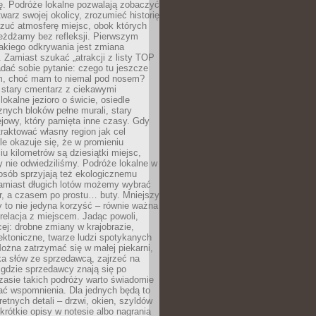
ę. Podróże lokalne pozwalają zobaczyć
twarz swojej okolicy, zrozumieć historię
czuć atmosferę miejsc, obok których
eżdżamy bez refleksji. Pierwszym
akiego odkrywania jest zmiana
 Zamiast szukać „atrakcji z listy TOP
adać sobie pytanie: czego tu jeszcze
em, choć mam to niemal pod nosem?
 stary cmentarz z ciekawymi
lokalne jezioro o świcie, osiedle
nych bloków pełne murali, stary
jowy, który pamięta inne czasy. Gdy
aktować własny region jak cel
le okazuje się, że w promieniu
ciu kilometrów są dziesiątki miejsc,
y nie odwiedziliśmy. Podróże lokalne w
osób sprzyjają też ekologicznemu
Zamiast długich lotów możemy wybrać
r, a czasem po prostu… buty. Mniejszy
 to nie jedyna korzyść – równie ważna
 relacja z miejscem. Jadąc powoli,
ej: drobne zmiany w krajobrazie,
tektoniczne, twarze ludzi spotykanych
ożna zatrzymać się w małej piekarni,
ka słów ze sprzedawcą, zajrzeć na
, gdzie sprzedawcy znają się po
zasie takich podróży warto świadomie
ać wspomnienia. Dla jednych będą to
retnych detali – drzwi, okien, szyldów
 krótkie opisy w notesie albo nagrania