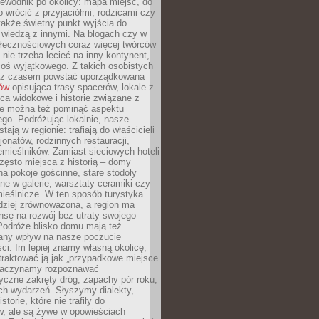
ewodnik po okolicy: mapa miejsc, do
o wrócić z przyjaciółmi, rodzicami czy
także świetny punkt wyjścia do
ę wiedzą z innymi. Na blogach czy w
łecznościowych coraz więcej twórców
 nie trzeba lecieć na inny kontynent,
oś wyjątkowego. Z takich osobistych
e z czasem powstać uporządkowana
łów
opisująca trasy spacerów, lokale z
ca widokowe i historie związane z
ie można też pominąć aspektu
go. Podróżując lokalnie, nasze
tają w regionie: trafiają do właścicieli
onatów, rodzinnych restauracji,
emieślników. Zamiast sieciowych hoteli
ęsto miejsca z historią – domy
na pokoje gościnne, stare stodoły
ne w galerie, warsztaty ceramiki czy
ieślnicze. W ten sposób turystyka
rdziej zrównoważona, a region ma
sę na rozwój bez utraty swojego
Podróże blisko domu mają też
any wpływ na nasze poczucie
ci. Im lepiej znamy własną okolicę,
 traktować ją jak „przypadkowe miejsce
Zaczynamy rozpoznawać
yczne zakręty dróg, zapachy pór roku,
ch wydarzeń. Słyszymy dialekty,
torie, które nie trafiły do
w, ale są żywe w opowieściach