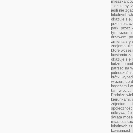
mieszkańców
– czujemy, ż
jeśli nie zg
lokalnych w
okazuje się,
przemieszcz
park, przez 
tym razem za
drzewom, po
zmienia się 
znajoma ulic
które wcześn
kawiarnia za
okazuje się
ludźmi o po
patrzeć na w
jednocześnie
krótki wypad
wrażeń, co 
bagażem i w
tam wrócić.
Podróże wiel
kierunkami, 
zdjęciami, k
społecznośc
odkrywa, że
świata może 
miasteczkac
lokalnych s
kawiarniach