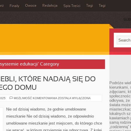
rz
Owoce
Redakcja
Tagi
Tagi
Finały
Spis Treści
SUB
 systemie edukacji’ Category
BLI, KTÓRE NADAJĄ SIĘ DO
Podróże wiel
EGO DOMU
kierunkami, 
zdjęciami, k
społecznośc
WYSZUKUJEMY
2025
MOŻLIWOŚĆ KOMENTOWANIA
ZOSTAŁA WYŁĄCZONA
odkrywa, że
MEBLI,
KTÓRE
świata może 
NADAJĄ
Nie od dzisiaj wiadomo, że godnie umeblowane
miasteczkac
SIĘ
lokalnych s
DO
mieszkanie Nie od dzisiaj wiadomo, że odpowiednio
ŚRODKA
kawiarniach
SUROWEGO
samą rodzin
umeblowane mieszkanie jest miejscem, do którego chce
DOMU
„codzienną” 
się wracać, w którym przyjemnie się odpoczywa. Z kolei