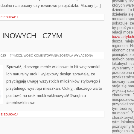
prywatny prz
których wart
 idealne na spacery czy rowerowe przejażdżki. Mazury […]
dziećmi. To 
dzielenia si
IE EDUKACJI
mediach spo
pokazuje, że
by przeżyć c
relacji moż
LINOWYCH – CZYM
baza artyku
duszą, miejs
regionem. N
ekonomiczne
pieniądze zos
UROK
 2025
MOŻLIWOŚĆ KOMENTOWANIA
ZOSTAŁA WYŁĄCZONA
MEBLI
małych pensj
WIKLINOWYCH
lokalnych rz
–
Sprawdź, dlaczego meble wiklinowe to hit wnętrzarski!
wybieramy cz
CZYM
PRZYCIĄGAJĄ?
przerobione 
Ich naturalny urok i wyjątkowy design sprawiają, że
przekształco
przyciągają uwagę wszystkich miłośników stylowego i
browary rzem
staje się ba
przytulnego wystroju mieszkań. Odkryj, dlaczego warto
większą szan
charakteru. 
postawić na urok mebli wiklinowych! #wnętrza
niespodziew
#meblewiklinowe
przynależnoś
tym trudniej
na mapie”. 
IE EDUKACJI
charakteryst
rytm lokalny
poznajemy his
podręcznikó