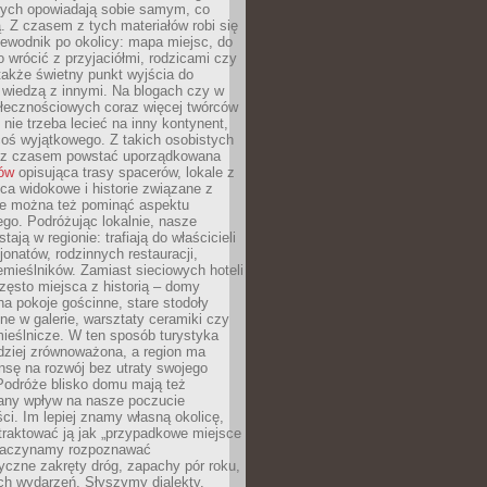
órych opowiadają sobie samym, co
ą. Z czasem z tych materiałów robi się
ewodnik po okolicy: mapa miejsc, do
o wrócić z przyjaciółmi, rodzicami czy
także świetny punkt wyjścia do
ę wiedzą z innymi. Na blogach czy w
łecznościowych coraz więcej twórców
 nie trzeba lecieć na inny kontynent,
oś wyjątkowego. Z takich osobistych
e z czasem powstać uporządkowana
łów
opisująca trasy spacerów, lokale z
ca widokowe i historie związane z
ie można też pominąć aspektu
go. Podróżując lokalnie, nasze
tają w regionie: trafiają do właścicieli
onatów, rodzinnych restauracji,
emieślników. Zamiast sieciowych hoteli
ęsto miejsca z historią – domy
na pokoje gościnne, stare stodoły
ne w galerie, warsztaty ceramiki czy
ieślnicze. W ten sposób turystyka
rdziej zrównoważona, a region ma
sę na rozwój bez utraty swojego
Podróże blisko domu mają też
any wpływ na nasze poczucie
ci. Im lepiej znamy własną okolicę,
 traktować ją jak „przypadkowe miejsce
Zaczynamy rozpoznawać
yczne zakręty dróg, zapachy pór roku,
ch wydarzeń. Słyszymy dialekty,