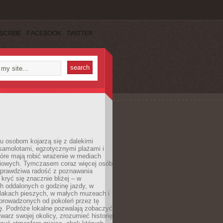
SCRIBE
FACEBOOK
TWITTER
u osobom kojarzą się z dalekimi
samolotami, egzotycznymi plażami i
tóre mają robić wrażenie w mediach
iowych. Tymczasem coraz więcej osób
 prawdziwa radość z poznawania
kryć się znacznie bliżej – w
h oddalonych o godzinę jazdy, w
zlakach pieszych, w małych muzeach i
 prowadzonych od pokoleń przez tę
ę. Podróże lokalne pozwalają zobaczyć
twarz swojej okolicy, zrozumieć historię