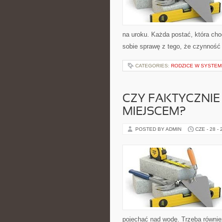
na uroku. Każda postać, która ch
sobie sprawę z tego, że czynność 
CATEGORIES:
RODZICE W SYSTEM
CZY FAKTYCZNI
MIEJSCEM?
POSTED BY ADMIN
CZE - 28 -
pojechać nad wodę. Trzeba równie