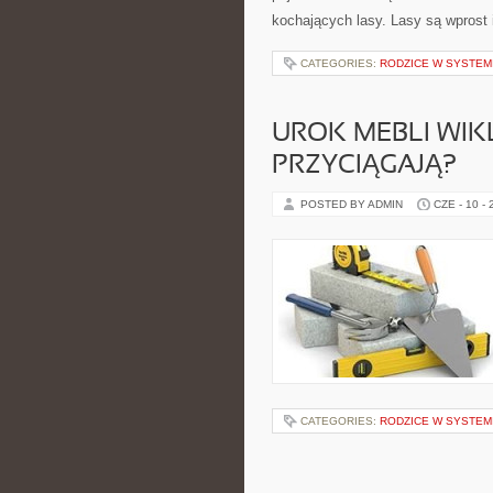
kochających lasy. Lasy są wprost
CATEGORIES:
RODZICE W SYSTEM
UROK MEBLI WIK
PRZYCIĄGAJĄ?
POSTED BY ADMIN
CZE - 10 -
CATEGORIES:
RODZICE W SYSTEM