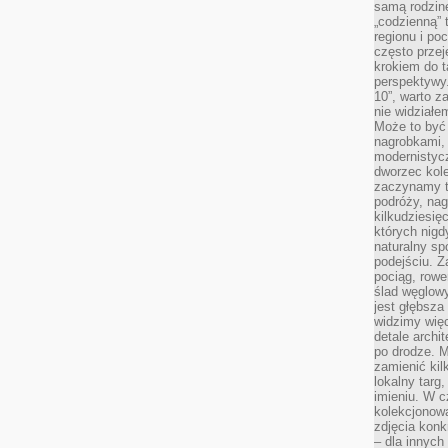
samą rodzin
„codzienną” 
regionu i po
często przej
krokiem do t
perspektywy.
10”, warto z
nie widział
Może to być
nagrobkami, 
modernistycz
dworzec kole
zaczynamy tr
podróży, nag
kilkudziesię
których nigd
naturalny sp
podejściu. 
pociąg, rowe
ślad węglowy
jest głębsza
widzimy więc
detale archi
po drodze. M
zamienić kil
lokalny targ
imieniu. W c
kolekcjonow
zdjęcia konk
– dla innych