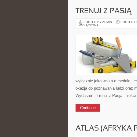
TRENUJ Z PASJĄ
POSTED BY ADMIN
POSTED ON 
WYŁĄCZONA
wyłącznie jako walka o medale, le
okazja do poznawania ludzi oraz 
Wydarzeń i Trenuj z Pasją. Treśc
Continue
ATLAS (AFRYKA