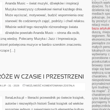
których wart
Ananda Music – świat muzyki, dźwięków i inspiracji
dziećmi. To 
Muzyka towarzyszy człowiekowi niemal każdego dnia.
dzielenia si
mediach spo
Może wyciszać, motywować, budzić wspomnienia oraz
pokazuje, że
stanowić tło codziennych zajęć, podróży i chwil relaksu.
by przeżyć c
relacji moż
Właśnie wokół tego niezwykle różnorodnego świata
baza artyku
duszą, miejs
dźwięków powstało Ananda Music – strona dla osób,
regionem. N
czną wiedzę. Polecamy Muzyka i Jazz i Improwizacja.
ekonomiczne
pieniądze zos
estrzeń poświęcona muzyce w bardzo szerokim znaczeniu.
małych pensj
tyczące […]
lokalnych rz
wybieramy cz
przerobione 
przekształco
browary rzem
staje się ba
większą szan
ÓŻE W CZASIE I PRZESTRZENI
charakteru. 
niespodziew
przynależnoś
LITERACKIE
LIP - 31 - 2026
MOŻLIWOŚĆ KOMENTOWANIA
ZOSTAŁA
tym trudniej
PODRÓŻE
na mapie”. 
W
CZASIE
charakteryst
I
IlonaLecka.pl – literacki przewodnik po świecie książek,
rytm lokalny
PRZESTRZENI
poznajemy his
autorów i niezwykłych historii Świat książek od wieków
podręcznikó
pozostaje jednym z najważniejszych elementów kultury,
mieszkańców