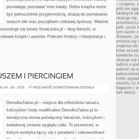
– czujemy, ż
pozwalając poznawać inne światy. Dobra książka może
jeśli nie zg
lokalnych w
być jednocześnie przyjemnością, okazją do poznawania
okazuje się,
nowych idei oraz początkiem ciekawej dyskusji. Właśnie
przemieszcz
park, przez 
koncentruje się serwis IlonaLecka.pl – blog literacki, w
tym razem za
ekawe książki i autorów. Polecam Analizy i Interpretacje i
drzewom, po
zmienia się 
znajoma ulic
które wcześn
kawiarnia za
okazuje się
ludźmi o po
patrzeć na w
jednocześnie
USZEM I PIERCINGIEM
krótki wypad
wrażeń, co 
MODA
bagażem i w
LIP - 30 - 2026
MOŻLIWOŚĆ KOMENTOWANIA
ZOSTAŁA
I
tam wrócić.
STYL
Z
TUSZEM
DemolkaTattoo.pl – miejsce dla miłośników tatuażu,
I
PIERCINGIEM
kolczyków i body modification DemolkaTattoo.pl to
tematyczna strona poświęcony tatuażom, kolczykom i
świadomej zmianie wyglądu ciała. To przestrzeń, w
którym estetyka łączy się z poradami i ciekawostkami.