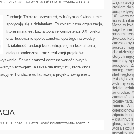
ATLAS
często przej
SIE - 3 - 2026
MOŻLIWOŚĆ KOMENTOWANIA
ZOSTAŁA
(AFRYKA
krokiem do t
PÓŁNOCNA)
perspektywy.
10”, warto z
Fundacja Think to przestrzeń, w którym doświadczenie
nie widział
spotykają się z działaniem. To dynamiczna organizacja,
Może to być
nagrobkami, 
której misją jest kształtowanie kompetencji XXI wieku
modernistycz
oraz budowanie społeczeństwa opartego na wiedzy.
dworzec kole
zaczynamy tr
Działalność fundacji koncentruje się na kształceniu,
podróży, nag
kilkudziesię
dialogu społecznym oraz realizacji projektów
których nigd
wyzwania. Serwis stanowi centrum wartościowych
naturalny sp
podejściu. 
owanych rozwojem, a także dla instytucji, które chcą
pociąg, rowe
acyjne. Fundacja od lat rozwija projekty związane z
ślad węglowy
jest głębsza
widzimy więc
detale archi
po drodze. M
zamienić kil
lokalny targ
imieniu. W c
kolekcjonow
ACJA
zdjęcia konk
– dla innych
JAZZ
głosu, w kt
SIE - 2 - 2026
MOŻLIWOŚĆ KOMENTOWANIA
ZOSTAŁA
I
widzą i czuj
IMPROWIZACJA
prywatny prz