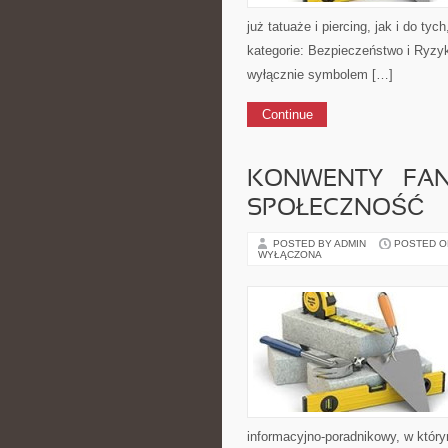
już tatuaże i piercing, jak i do ty
kategorie: Bezpieczeństwo i Ryzy
wyłącznie symbolem […]
Continue
KONWENTY – FAN
SPOŁECZNOŚĆ
POSTED BY ADMIN
POSTED ON 
WYŁĄCZONA
informacyjno-poradnikowy, w któr