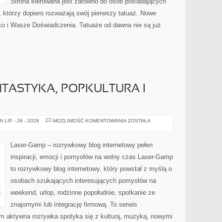
Strona kierowana jest zarówno do osób posiadających
ch, którzy dopiero rozważają swój pierwszy tatuaż. Nowe
ko i Wasze Doświadczenia. Tatuaże od dawna nie są już
TASTYKA, POPKULTURA I
KONWENTY
LIP - 26 - 2026
MOŻLIWOŚĆ KOMENTOWANIA
ZOSTAŁA
–
FANTASTYKA,
POPKULTURA
I
Laser-Gamp – rozrywkowy blog internetowy pełen
SPOŁECZNOŚĆ
inspiracji, emocji i pomysłów na wolny czas Laser-Gamp
to rozrywkowy blog internetowy, który powstał z myślą o
osobach szukających interesujących pomysłów na
weekend, urlop, rodzinne popołudnie, spotkanie ze
znajomymi lub integrację firmową. To serwis
ym aktywna rozrywka spotyka się z kulturą, muzyką, nowymi