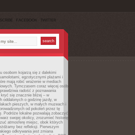
SCRIBE
FACEBOOK
TWITTER
u osobom kojarzą się z dalekimi
samolotami, egzotycznymi plażami i
tóre mają robić wrażenie w mediach
iowych. Tymczasem coraz więcej osób
 prawdziwa radość z poznawania
kryć się znacznie bliżej – w
h oddalonych o godzinę jazdy, w
zlakach pieszych, w małych muzeach i
 prowadzonych od pokoleń przez tę
ę. Podróże lokalne pozwalają zobaczyć
twarz swojej okolicy, zrozumieć historię
czuć atmosferę miejsc, obok których
eżdżamy bez refleksji. Pierwszym
akiego odkrywania jest zmiana