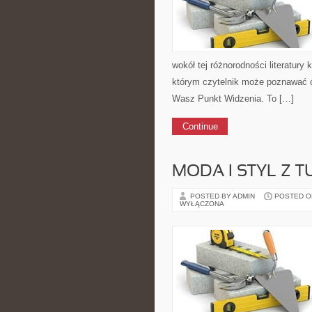
wokół tej różnorodności literatury 
którym czytelnik może poznawać ci
Wasz Punkt Widzenia. To […]
Continue
MODA I STYL Z T
POSTED BY ADMIN
POSTED ON 
WYŁĄCZONA