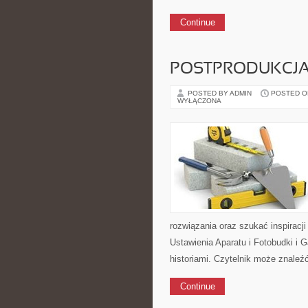
Continue
POSTPRODUKCJA 
POSTED BY ADMIN
POSTED ON 
WYŁĄCZONA
rozwiązania oraz szukać inspiracji
Ustawienia Aparatu i Fotobudki i 
historiami. Czytelnik może znaleź
Continue