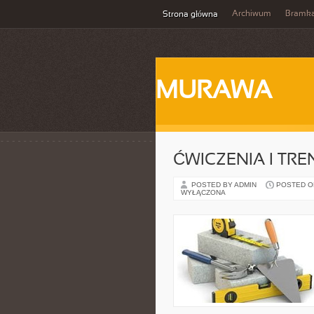
Archiwum
Bramka
Strona główna
MURAWA
ĆWICZENIA I TRE
POSTED BY ADMIN
POSTED ON 
WYŁĄCZONA