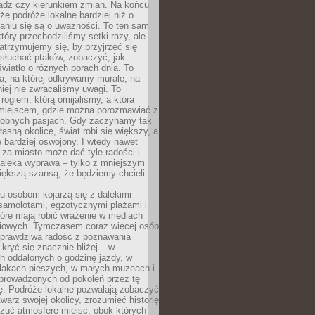
ładz czy kierunkiem zmian. Na końcu
 że podróże lokalne bardziej niż o
aniu się są o uważności. To ten sam
który przechodziliśmy setki razy, ale
trzymujemy się, by przyjrzeć się
słuchać ptaków, zobaczyć, jak
światło o różnych porach dnia. To
a, na której odkrywamy murale, na
iej nie zwracaliśmy uwagi. To
 rogiem, którą omijaliśmy, a która
 miejscem, gdzie można porozmawiać z
dobnych pasjach. Gdy zaczynamy tak
łasną okolicę, świat robi się większy, a
 bardziej oswojony. I wtedy nawet
 za miasto może dać tyle radości i
daleka wyprawa – tylko z mniejszym
iększą szansą, że będziemy chcieli
u osobom kojarzą się z dalekimi
samolotami, egzotycznymi plażami i
tóre mają robić wrażenie w mediach
iowych. Tymczasem coraz więcej osób
 prawdziwa radość z poznawania
kryć się znacznie bliżej – w
h oddalonych o godzinę jazdy, w
zlakach pieszych, w małych muzeach i
 prowadzonych od pokoleń przez tę
ę. Podróże lokalne pozwalają zobaczyć
twarz swojej okolicy, zrozumieć historię
czuć atmosferę miejsc, obok których