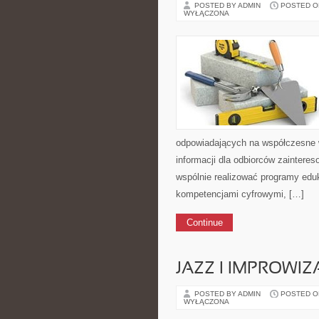
POSTED BY ADMIN
POSTED ON 
WYŁĄCZONA
odpowiadających na współczesne 
informacji dla odbiorców zainteres
wspólnie realizować programy eduk
kompetencjami cyfrowymi, […]
Continue
JAZZ I IMPROWIZ
POSTED BY ADMIN
POSTED ON 
WYŁĄCZONA