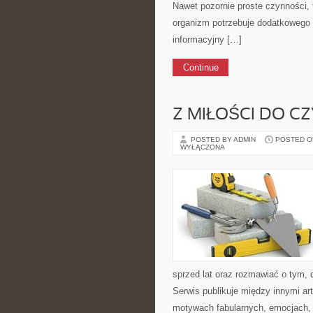
Nawet pozornie proste czynności, 
organizm potrzebuje dodatkowego 
informacyjny […]
Continue
Z MIŁOŚCI DO C
POSTED BY ADMIN
POSTED ON 
WYŁĄCZONA
sprzed lat oraz rozmawiać o tym, d
Serwis publikuje między innymi a
motywach fabularnych, emocjach, 