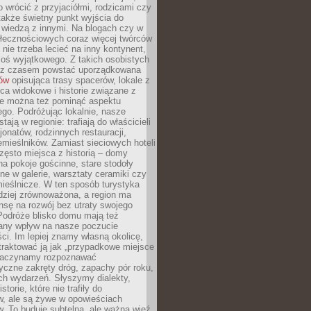
o wrócić z przyjaciółmi, rodzicami czy
także świetny punkt wyjścia do
ę wiedzą z innymi. Na blogach czy w
łecznościowych coraz więcej twórców
 nie trzeba lecieć na inny kontynent,
oś wyjątkowego. Z takich osobistych
e z czasem powstać uporządkowana
łów
opisująca trasy spacerów, lokale z
ca widokowe i historie związane z
ie można też pominąć aspektu
go. Podróżując lokalnie, nasze
tają w regionie: trafiają do właścicieli
onatów, rodzinnych restauracji,
emieślników. Zamiast sieciowych hoteli
ęsto miejsca z historią – domy
na pokoje gościnne, stare stodoły
ne w galerie, warsztaty ceramiki czy
ieślnicze. W ten sposób turystyka
rdziej zrównoważona, a region ma
sę na rozwój bez utraty swojego
Podróże blisko domu mają też
any wpływ na nasze poczucie
ci. Im lepiej znamy własną okolicę,
 traktować ją jak „przypadkowe miejsce
Zaczynamy rozpoznawać
yczne zakręty dróg, zapachy pór roku,
ch wydarzeń. Słyszymy dialekty,
torie, które nie trafiły do
w, ale są żywe w opowieściach
. To buduje subtelną, ale ważną więź