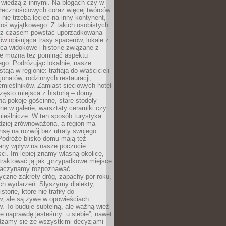
ę wiedzą z innymi. Na blogach czy w
łecznościowych coraz więcej twórców
 nie trzeba lecieć na inny kontynent,
oś wyjątkowego. Z takich osobistych
e z czasem powstać uporządkowana
łów
opisująca trasy spacerów, lokale z
ca widokowe i historie związane z
ie można też pominąć aspektu
go. Podróżując lokalnie, nasze
tają w regionie: trafiają do właścicieli
onatów, rodzinnych restauracji,
emieślników. Zamiast sieciowych hoteli
ęsto miejsca z historią – domy
na pokoje gościnne, stare stodoły
ne w galerie, warsztaty ceramiki czy
ieślnicze. W ten sposób turystyka
rdziej zrównoważona, a region ma
sę na rozwój bez utraty swojego
Podróże blisko domu mają też
any wpływ na nasze poczucie
ci. Im lepiej znamy własną okolicę,
 traktować ją jak „przypadkowe miejsce
Zaczynamy rozpoznawać
yczne zakręty dróg, zapachy pór roku,
ch wydarzeń. Słyszymy dialekty,
torie, które nie trafiły do
w, ale są żywe w opowieściach
. To buduje subtelną, ale ważną więź
e naprawdę jesteśmy „u siebie”, nawet
adzamy się ze wszystkimi decyzjami