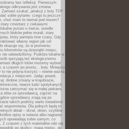
eżdżamy bez refleksji. Pierwszym
akiego odkrywania jest zmiana
 Zamiast szukać „atrakcji z listy TOP
adać sobie pytanie: czego tu jeszcze
em, choć mam to niemal pod nosem?
 stary cmentarz z ciekawymi
lokalne jezioro o świcie, osiedle
nych bloków pełne murali, stary
jowy, który pamięta inne czasy. Gdy
aktować własny region jak cel
le okazuje się, że w promieniu
ciu kilometrów są dziesiątki miejsc,
y nie odwiedziliśmy. Podróże lokalne w
osób sprzyjają też ekologicznemu
Zamiast długich lotów możemy wybrać
r, a czasem po prostu… buty. Mniejszy
 to nie jedyna korzyść – równie ważna
 relacja z miejscem. Jadąc powoli,
ej: drobne zmiany w krajobrazie,
tektoniczne, twarze ludzi spotykanych
ożna zatrzymać się w małej piekarni,
ka słów ze sprzedawcą, zajrzeć na
, gdzie sprzedawcy znają się po
zasie takich podróży warto świadomie
ać wspomnienia. Dla jednych będą to
retnych detali – drzwi, okien, szyldów
 krótkie opisy w notesie albo nagrania
órych opowiadają sobie samym, co
ą. Z czasem z tych materiałów robi się
ewodnik po okolicy: mapa miejsc, do