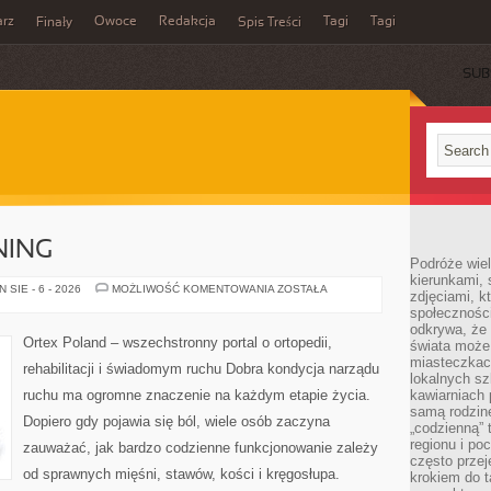
rz
Owoce
Redakcja
Tagi
Tagi
Finały
Spis Treści
SUB
NING
Podróże wiel
kierunkami, 
ĆWICZENIA
SIE - 6 - 2026
MOŻLIWOŚĆ KOMENTOWANIA
ZOSTAŁA
zdjęciami, k
I
społecznośc
TRENING
odkrywa, że
Ortex Poland – wszechstronny portal o ortopedii,
świata może 
miasteczkac
rehabilitacji i świadomym ruchu Dobra kondycja narządu
lokalnych s
ruchu ma ogromne znaczenie na każdym etapie życia.
kawiarniach
samą rodzin
Dopiero gdy pojawia się ból, wiele osób zaczyna
„codzienną” 
regionu i po
zauważać, jak bardzo codzienne funkcjonowanie zależy
często przej
od sprawnych mięśni, stawów, kości i kręgosłupa.
krokiem do t