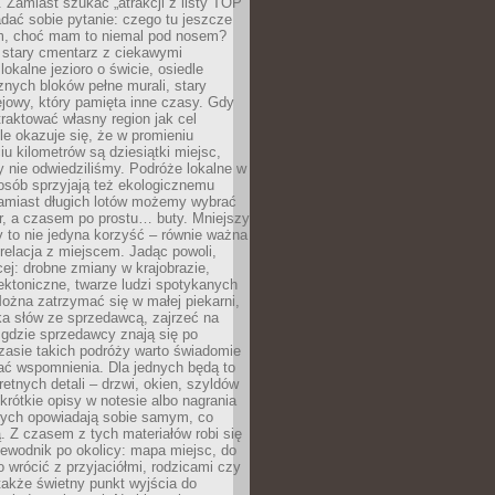
 Zamiast szukać „atrakcji z listy TOP
adać sobie pytanie: czego tu jeszcze
em, choć mam to niemal pod nosem?
 stary cmentarz z ciekawymi
lokalne jezioro o świcie, osiedle
nych bloków pełne murali, stary
jowy, który pamięta inne czasy. Gdy
aktować własny region jak cel
le okazuje się, że w promieniu
ciu kilometrów są dziesiątki miejsc,
y nie odwiedziliśmy. Podróże lokalne w
osób sprzyjają też ekologicznemu
Zamiast długich lotów możemy wybrać
r, a czasem po prostu… buty. Mniejszy
 to nie jedyna korzyść – równie ważna
 relacja z miejscem. Jadąc powoli,
ej: drobne zmiany w krajobrazie,
tektoniczne, twarze ludzi spotykanych
ożna zatrzymać się w małej piekarni,
ka słów ze sprzedawcą, zajrzeć na
, gdzie sprzedawcy znają się po
zasie takich podróży warto świadomie
ać wspomnienia. Dla jednych będą to
retnych detali – drzwi, okien, szyldów
 krótkie opisy w notesie albo nagrania
órych opowiadają sobie samym, co
ą. Z czasem z tych materiałów robi się
ewodnik po okolicy: mapa miejsc, do
o wrócić z przyjaciółmi, rodzicami czy
także świetny punkt wyjścia do