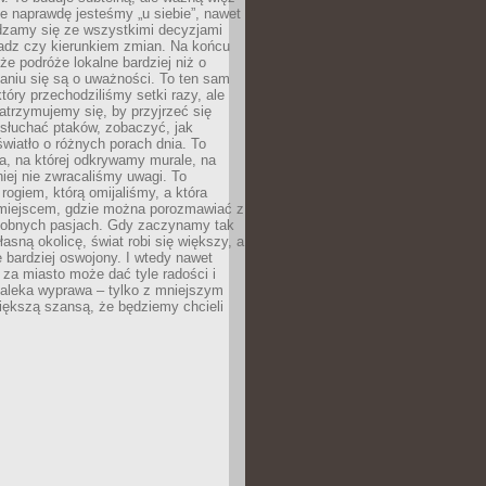
e naprawdę jesteśmy „u siebie”, nawet
adzamy się ze wszystkimi decyzjami
ładz czy kierunkiem zmian. Na końcu
 że podróże lokalne bardziej niż o
aniu się są o uważności. To ten sam
który przechodziliśmy setki razy, ale
trzymujemy się, by przyjrzeć się
słuchać ptaków, zobaczyć, jak
światło o różnych porach dnia. To
a, na której odkrywamy murale, na
iej nie zwracaliśmy uwagi. To
 rogiem, którą omijaliśmy, a która
 miejscem, gdzie można porozmawiać z
dobnych pasjach. Gdy zaczynamy tak
łasną okolicę, świat robi się większy, a
 bardziej oswojony. I wtedy nawet
 za miasto może dać tyle radości i
daleka wyprawa – tylko z mniejszym
iększą szansą, że będziemy chcieli