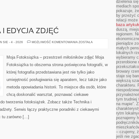
dzielenia si
mediach spo
pokazuje, że
by przeżyć c
relacji moż
baza artyku
duszą, miejs
I EDYCJA ZDJĘĆ
regionem. N
ekonomiczne
POSTPRODUKCJA
SIE - 4 - 2026
MOŻLIWOŚĆ KOMENTOWANIA
ZOSTAŁA
pieniądze zos
I
małych pensj
EDYCJA
ZDJĘĆ
lokalnych rz
Moja Fotoksiążka – przestrzeń miłośników zdjęć Moja
wybieramy cz
przerobione 
Fotoksiążka to obszerna strona poświęcona fotografii, w
przekształco
browary rzem
której fotografia przedstawiana jest nie tylko jako
staje się ba
umiejętność posługiwania się aparatem, lecz także jako
większą szan
charakteru. 
metoda opowiadania historii. To miejsce dla osób, które
niespodziew
chcą doskonalić warsztat, poznawać ciekawe
przynależnoś
tym trudniej
 do tworzenia fotoksiążek. Zobacz także Technika i
na mapie”. 
charakteryst
Gadżety. Serwis łączy praktyczne poradniki z ciekawymi
rytm lokalny
ć tu zarówno […]
poznajemy his
podręcznikó
mieszkańców
– czujemy, ż
jeśli nie zg