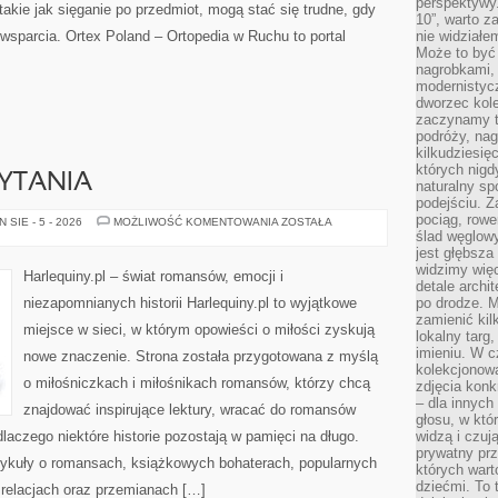
perspektywy.
takie jak sięganie po przedmiot, mogą stać się trudne, gdy
10”, warto z
wsparcia. Ortex Poland – Ortopedia w Ruchu to portal
nie widział
Może to być
nagrobkami, 
modernistycz
dworzec kole
zaczynamy tr
podróży, nag
kilkudziesię
których nigd
ZYTANIA
naturalny sp
podejściu. 
pociąg, rowe
Z
SIE - 5 - 2026
MOŻLIWOŚĆ KOMENTOWANIA
ZOSTAŁA
MIŁOŚCI
ślad węglowy
DO
jest głębsza
CZYTANIA
widzimy więc
Harlequiny.pl – świat romansów, emocji i
detale archi
niezapomnianych historii Harlequiny.pl to wyjątkowe
po drodze. M
zamienić kil
miejsce w sieci, w którym opowieści o miłości zyskują
lokalny targ
imieniu. W c
nowe znaczenie. Strona została przygotowana z myślą
kolekcjonow
o miłośniczkach i miłośnikach romansów, którzy chcą
zdjęcia konk
– dla innych
znajdować inspirujące lektury, wracać do romansów
głosu, w kt
laczego niektóre historie pozostają w pamięci na długo.
widzą i czuj
prywatny prz
rtykuły o romansach, książkowych bohaterach, popularnych
których wart
dziećmi. To 
relacjach oraz przemianach […]