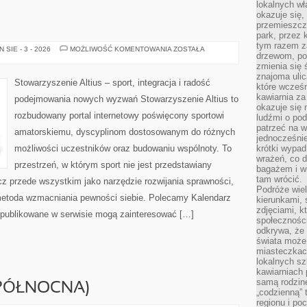
lokalnych w
okazuje się,
przemieszcz
park, przez 
tym razem za
TRENUJ
SIE - 3 - 2026
MOŻLIWOŚĆ KOMENTOWANIA
ZOSTAŁA
drzewom, po
Z
PASJĄ
zmienia się 
znajoma ulic
Stowarzyszenie Altius – sport, integracja i radość
które wcześn
kawiarnia za
podejmowania nowych wyzwań Stowarzyszenie Altius to
okazuje się
rozbudowany portal internetowy poświęcony sportowi
ludźmi o po
patrzeć na w
amatorskiemu, dyscyplinom dostosowanym do różnych
jednocześnie
możliwości uczestników oraz budowaniu wspólnoty. To
krótki wypad
wrażeń, co 
przestrzeń, w którym sport nie jest przedstawiany
bagażem i w
tam wrócić.
cz przede wszystkim jako narzędzie rozwijania sprawności,
Podróże wiel
metoda wzmacniania pewności siebie. Polecamy Kalendarz
kierunkami, 
zdjęciami, k
i publikowane w serwisie mogą zainteresować […]
społecznośc
odkrywa, że
świata może 
miasteczkac
lokalnych s
kawiarniach
samą rodzin
 PÓŁNOCNA)
„codzienną” 
regionu i po