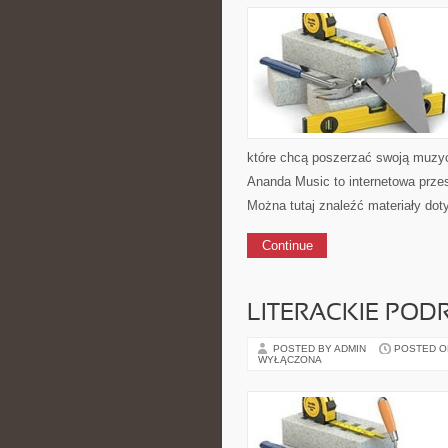
które chcą poszerzać swoją muzy
Ananda Music to internetowa prz
Można tutaj znaleźć materiały do
Continue
LITERACKIE PODR
POSTED BY ADMIN
POSTED ON 
WYŁĄCZONA