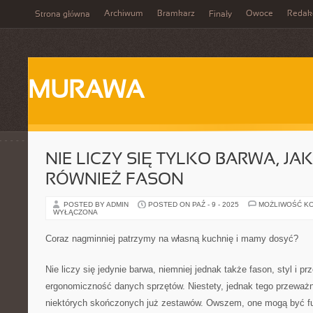
Archiwum
Bramkarz
Owoce
Redak
Strona główna
Finały
MURAWA
NIE LICZY SIĘ TYLKO BARWA, J
RÓWNIEŻ FASON
POSTED BY ADMIN
POSTED ON PAŹ - 9 - 2025
MOŻLIWOŚĆ K
WYŁĄCZONA
Coraz nagminniej patrzymy na własną kuchnię i mamy dosyć?
Nie liczy się jedynie barwa, niemniej jednak także fason, styl i p
ergonomiczność danych sprzętów. Niestety, jednak tego przeważn
niektórych skończonych już zestawów. Owszem, one mogą być fu