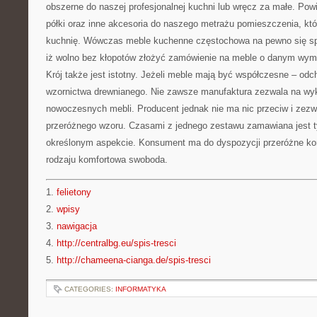
obszerne do naszej profesjonalnej kuchni lub wręcz za małe. Pow
półki oraz inne akcesoria do naszego metrażu pomieszczenia, kt
kuchnię. Wówczas meble kuchenne częstochowa na pewno się s
iż wolno bez kłopotów złożyć zamówienie na meble o danym wymi
Krój także jest istotny. Jeżeli meble mają być współczesne – odch
wzornictwa drewnianego. Nie zawsze manufaktura zezwala na wyk
nowoczesnych mebli. Producent jednak nie ma nic przeciw i zez
przeróżnego wzoru. Czasami z jednego zestawu zamawiana jest t
określonym aspekcie. Konsument ma do dyspozycji przeróżne kom
rodzaju komfortowa swoboda.
1.
felietony
2.
wpisy
3.
nawigacja
4.
http://centralbg.eu/spis-tresci
5.
http://chameena-cianga.de/spis-tresci
CATEGORIES:
INFORMATYKA