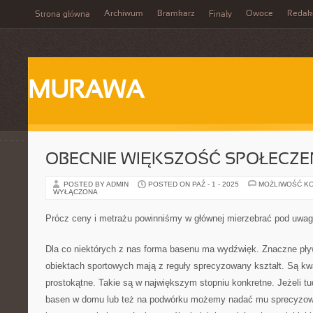
Archiwum
Bramkarz
Owoce
Redak
Strona główna
Finały
MURAWA
OBECNIE WIĘKSZOŚĆ SPOŁECZ
POSTED BY ADMIN
POSTED ON PAŹ - 1 - 2025
MOŻLIWOŚĆ K
WYŁĄCZONA
Prócz ceny i metrażu powinniśmy w głównej mierzebrać pod uwagę
Dla co niektórych z nas forma basenu ma wydźwięk. Znaczne pływ
obiektach sportowych mają z reguły sprecyzowany kształt. Są kw
prostokątne. Takie są w największym stopniu konkretne. Jeżeli t
basen w domu lub też na podwórku możemy nadać mu sprecyzow