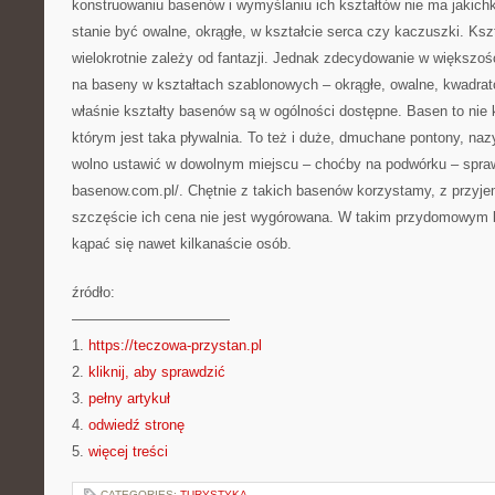
konstruowaniu basenów i wymyślaniu ich kształtów nie ma jakich
stanie być owalne, okrągłe, w kształcie serca czy kaczuszki. Ksz
wielokrotnie zależy od fantazji. Jednak zdecydowanie w większ
na baseny w kształtach szablonowych – okrągłe, owalne, kwadrato
właśnie kształty basenów są w ogólności dostępne. Basen to nie
którym jest taka pływalnia. To też i duże, dmuchane pontony, na
wolno ustawić w dowolnym miejscu – choćby na podwórku – sprawd
basenow.com.pl/. Chętnie z takich basenów korzystamy, z przyj
szczęście ich cena nie jest wygórowana. W takim przydomowym 
kąpać się nawet kilkanaście osób.
źródło:
———————————
1.
https://teczowa-przystan.pl
2.
kliknij, aby sprawdzić
3.
pełny artykuł
4.
odwiedź stronę
5.
więcej treści
CATEGORIES:
TURYSTYKA