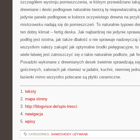
szczegółem wystroju pomieszczenia, w którym przewidziano taką 
drewniane i deski podłogowe naturalnie tworzą tę niepowtarzalną au
jedynie panele podłogowe w kolorze oczywistego drewna na przy
mistrzowsku nadają się do pomieszczeń. To naturalnie typowo dr
ten dobry klimat – fertig deska. Jak najbardziej nie jedynie spra
podłóg jest istotna, jak także dbałość o nie sprawuje nadzwyczaj 
wszystkim należy zakupić jak optymalne środki pielęgnacyjne, to 
wiele łatwiej jest zatroszczyć się o takie naturalnie podłoże, jak 
Posadzki wykonane z drewnianych desek świetnie sprawdzają si
gościnnych, salonach jak również w jadalni, kuchni, niemniej jedna
łazienki mimo wszystko polecane są płytki ceramiczne.
1.
teksty
2.
mapa strony
3.
http://blogvisor.de/spis-tresci
4.
nawigacja
5.
wpisy
CATEGORIES:
SAMOCHODY UŻYWANE