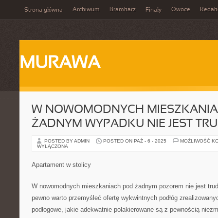
Archiwum
Bramkarz
Owoce
Redak
Strona główna
Finały
MURAWA
W NOWOMODNYCH MIESZKANIA
ŻADNYM WYPADKU NIE JEST TR
POSTED BY ADMIN
POSTED ON PAŹ - 6 - 2025
MOŻLIWOŚĆ K
WYŁĄCZONA
Apartament w stolicy
W nowomodnych mieszkaniach pod żadnym pozorem nie jest trudn
pewno warto przemyśleć ofertę wykwintnych podłóg zrealizowanyc
podłogowe, jakie adekwatnie polakierowane są z pewnością niezm