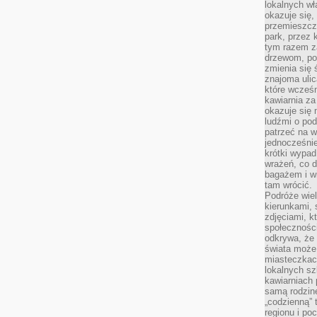
lokalnych w
okazuje się,
przemieszcz
park, przez 
tym razem za
drzewom, po
zmienia się 
znajoma ulic
które wcześn
kawiarnia za
okazuje się
ludźmi o po
patrzeć na w
jednocześnie
krótki wypad
wrażeń, co 
bagażem i w
tam wrócić.
Podróże wiel
kierunkami, 
zdjęciami, k
społecznośc
odkrywa, że
świata może 
miasteczkac
lokalnych s
kawiarniach
samą rodzin
„codzienną” 
regionu i po