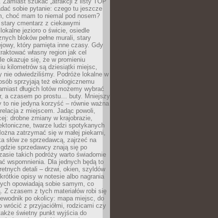
 Zamiast szukać „atrakcji z listy TOP
adać sobie pytanie: czego tu jeszcze
em, choć mam to niemal pod nosem?
 stary cmentarz z ciekawymi
lokalne jezioro o świcie, osiedle
nych bloków pełne murali, stary
jowy, który pamięta inne czasy. Gdy
aktować własny region jak cel
le okazuje się, że w promieniu
ciu kilometrów są dziesiątki miejsc,
y nie odwiedziliśmy. Podróże lokalne w
osób sprzyjają też ekologicznemu
Zamiast długich lotów możemy wybrać
r, a czasem po prostu… buty. Mniejszy
 to nie jedyna korzyść – równie ważna
 relacja z miejscem. Jadąc powoli,
ej: drobne zmiany w krajobrazie,
tektoniczne, twarze ludzi spotykanych
ożna zatrzymać się w małej piekarni,
ka słów ze sprzedawcą, zajrzeć na
, gdzie sprzedawcy znają się po
zasie takich podróży warto świadomie
ać wspomnienia. Dla jednych będą to
retnych detali – drzwi, okien, szyldów
 krótkie opisy w notesie albo nagrania
órych opowiadają sobie samym, co
ą. Z czasem z tych materiałów robi się
ewodnik po okolicy: mapa miejsc, do
o wrócić z przyjaciółmi, rodzicami czy
także świetny punkt wyjścia do