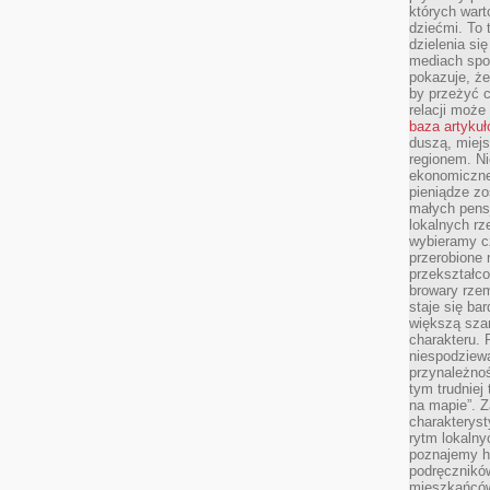
których wart
dziećmi. To 
dzielenia si
mediach spo
pokazuje, że
by przeżyć c
relacji moż
baza artyku
duszą, miejs
regionem. N
ekonomiczne
pieniądze zos
małych pensj
lokalnych rz
wybieramy cz
przerobione 
przekształco
browary rzem
staje się ba
większą szan
charakteru. 
niespodziew
przynależnoś
tym trudniej
na mapie”. 
charakteryst
rytm lokalny
poznajemy his
podręcznikó
mieszkańców