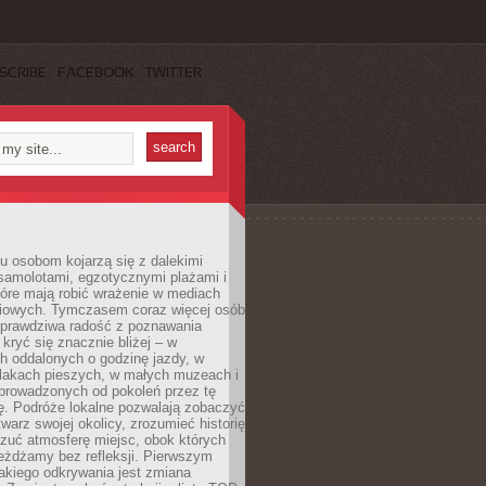
SCRIBE
FACEBOOK
TWITTER
u osobom kojarzą się z dalekimi
samolotami, egzotycznymi plażami i
tóre mają robić wrażenie w mediach
iowych. Tymczasem coraz więcej osób
 prawdziwa radość z poznawania
kryć się znacznie bliżej – w
h oddalonych o godzinę jazdy, w
zlakach pieszych, w małych muzeach i
 prowadzonych od pokoleń przez tę
ę. Podróże lokalne pozwalają zobaczyć
twarz swojej okolicy, zrozumieć historię
czuć atmosferę miejsc, obok których
eżdżamy bez refleksji. Pierwszym
akiego odkrywania jest zmiana