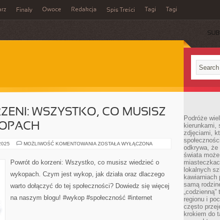
rz
Owoce
Redakcja
Tagi
Tagi
Finały
Spis Treści
SUB
ENI: WSZYSTKO, CO MUSISZ
Podróże wiel
KOPACH
kierunkami, 
zdjęciami, k
społecznośc
POWRÓT
 2025
MOŻLIWOŚĆ KOMENTOWANIA
ZOSTAŁA WYŁĄCZONA
odkrywa, że
DO
KORZENI:
świata może 
WSZYSTKO,
Powrót do korzeni: Wszystko, co musisz wiedzieć o
miasteczkac
CO
lokalnych s
MUSISZ
wykopach. Czym jest wykop, jak działa oraz dlaczego
WIEDZIEĆ
kawiarniach
O
samą rodzin
warto dołączyć do tej społeczności? Dowiedz się więcej
WYKOPACH
„codzienną” 
na naszym blogu! #wykop #społeczność #internet
regionu i po
często przej
krokiem do t