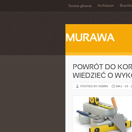
Archiwum
Bramka
Strona główna
MURAWA
POWRÓT DO KORZ
WIEDZIEĆ O WY
POSTED BY ADMIN
MAJ - 16 -