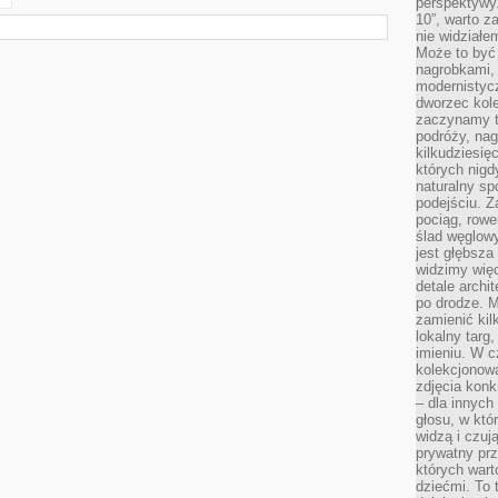
perspektywy.
10”, warto z
nie widział
Może to być
nagrobkami, 
modernistycz
dworzec kole
zaczynamy tr
podróży, nag
kilkudziesię
których nigd
naturalny sp
podejściu. 
pociąg, rowe
ślad węglowy
jest głębsza
widzimy więc
detale archi
po drodze. M
zamienić kil
lokalny targ
imieniu. W c
kolekcjonow
zdjęcia konk
– dla innych
głosu, w kt
widzą i czuj
prywatny prz
których wart
dziećmi. To 