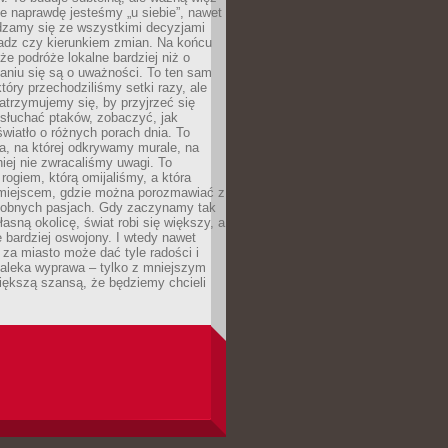
e naprawdę jesteśmy „u siebie”, nawet
adzamy się ze wszystkimi decyzjami
ładz czy kierunkiem zmian. Na końcu
 że podróże lokalne bardziej niż o
aniu się są o uważności. To ten sam
który przechodziliśmy setki razy, ale
trzymujemy się, by przyjrzeć się
słuchać ptaków, zobaczyć, jak
światło o różnych porach dnia. To
a, na której odkrywamy murale, na
iej nie zwracaliśmy uwagi. To
 rogiem, którą omijaliśmy, a która
 miejscem, gdzie można porozmawiać z
dobnych pasjach. Gdy zaczynamy tak
łasną okolicę, świat robi się większy, a
 bardziej oswojony. I wtedy nawet
 za miasto może dać tyle radości i
daleka wyprawa – tylko z mniejszym
iększą szansą, że będziemy chcieli