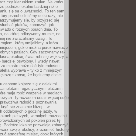
ładz czy kierunkiem zmian. Na końcu
 że podróże lokalne bardziej niż o
aniu się są o uważności. To ten sam
który przechodziliśmy setki razy, ale
trzymujemy się, by przyjrzeć się
słuchać ptaków, zobaczyć, jak
światło o różnych porach dnia. To
a, na której odkrywamy murale, na
iej nie zwracaliśmy uwagi. To
 rogiem, którą omijaliśmy, a która
 miejscem, gdzie można porozmawiać z
dobnych pasjach. Gdy zaczynamy tak
łasną okolicę, świat robi się większy, a
 bardziej oswojony. I wtedy nawet
 za miasto może dać tyle radości i
daleka wyprawa – tylko z mniejszym
iększą szansą, że będziemy chcieli
u osobom kojarzą się z dalekimi
samolotami, egzotycznymi plażami i
tóre mają robić wrażenie w mediach
iowych. Tymczasem coraz więcej osób
 prawdziwa radość z poznawania
kryć się znacznie bliżej – w
h oddalonych o godzinę jazdy, w
zlakach pieszych, w małych muzeach i
 prowadzonych od pokoleń przez tę
ę. Podróże lokalne pozwalają zobaczyć
twarz swojej okolicy, zrozumieć historię
czuć atmosferę miejsc, obok których