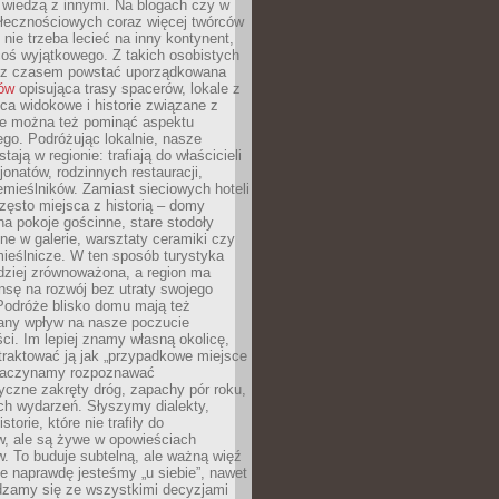
ę wiedzą z innymi. Na blogach czy w
łecznościowych coraz więcej twórców
 nie trzeba lecieć na inny kontynent,
oś wyjątkowego. Z takich osobistych
e z czasem powstać uporządkowana
łów
opisująca trasy spacerów, lokale z
ca widokowe i historie związane z
ie można też pominąć aspektu
go. Podróżując lokalnie, nasze
tają w regionie: trafiają do właścicieli
onatów, rodzinnych restauracji,
emieślników. Zamiast sieciowych hoteli
ęsto miejsca z historią – domy
na pokoje gościnne, stare stodoły
ne w galerie, warsztaty ceramiki czy
ieślnicze. W ten sposób turystyka
rdziej zrównoważona, a region ma
sę na rozwój bez utraty swojego
Podróże blisko domu mają też
any wpływ na nasze poczucie
ci. Im lepiej znamy własną okolicę,
 traktować ją jak „przypadkowe miejsce
Zaczynamy rozpoznawać
yczne zakręty dróg, zapachy pór roku,
ch wydarzeń. Słyszymy dialekty,
torie, które nie trafiły do
w, ale są żywe w opowieściach
. To buduje subtelną, ale ważną więź
e naprawdę jesteśmy „u siebie”, nawet
adzamy się ze wszystkimi decyzjami