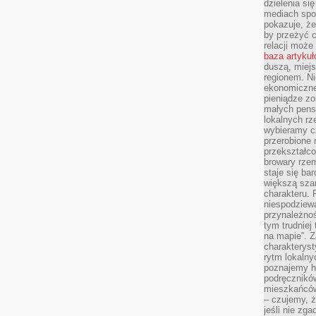
dzielenia si
mediach spo
pokazuje, że
by przeżyć c
relacji moż
baza artyku
duszą, miejs
regionem. N
ekonomiczne
pieniądze zos
małych pensj
lokalnych rz
wybieramy cz
przerobione 
przekształco
browary rzem
staje się ba
większą szan
charakteru. 
niespodziew
przynależnoś
tym trudniej
na mapie”. 
charakteryst
rytm lokalny
poznajemy his
podręcznikó
mieszkańców
– czujemy, ż
jeśli nie zg