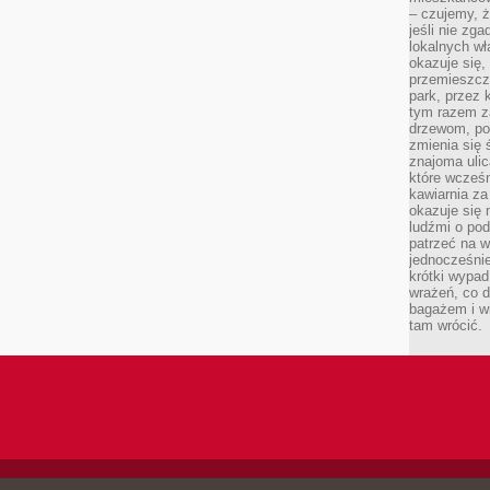
– czujemy, ż
jeśli nie zg
lokalnych w
okazuje się,
przemieszcz
park, przez 
tym razem za
drzewom, po
zmienia się 
znajoma ulic
które wcześn
kawiarnia za
okazuje się
ludźmi o po
patrzeć na w
jednocześnie
krótki wypad
wrażeń, co 
bagażem i w
tam wrócić.