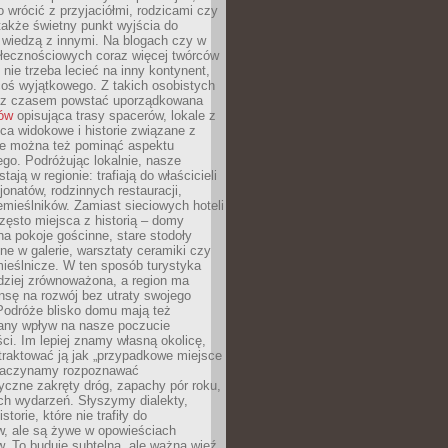
o wrócić z przyjaciółmi, rodzicami czy
także świetny punkt wyjścia do
ę wiedzą z innymi. Na blogach czy w
łecznościowych coraz więcej twórców
 nie trzeba lecieć na inny kontynent,
oś wyjątkowego. Z takich osobistych
e z czasem powstać uporządkowana
łów
opisująca trasy spacerów, lokale z
ca widokowe i historie związane z
ie można też pominąć aspektu
go. Podróżując lokalnie, nasze
tają w regionie: trafiają do właścicieli
onatów, rodzinnych restauracji,
emieślników. Zamiast sieciowych hoteli
ęsto miejsca z historią – domy
na pokoje gościnne, stare stodoły
ne w galerie, warsztaty ceramiki czy
ieślnicze. W ten sposób turystyka
rdziej zrównoważona, a region ma
sę na rozwój bez utraty swojego
Podróże blisko domu mają też
any wpływ na nasze poczucie
ci. Im lepiej znamy własną okolicę,
 traktować ją jak „przypadkowe miejsce
Zaczynamy rozpoznawać
yczne zakręty dróg, zapachy pór roku,
ch wydarzeń. Słyszymy dialekty,
torie, które nie trafiły do
w, ale są żywe w opowieściach
. To buduje subtelną, ale ważną więź