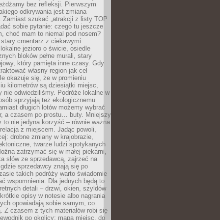
eżdżamy bez refleksji. Pierwszym
akiego odkrywania jest zmiana
 Zamiast szukać „atrakcji z listy TOP
adać sobie pytanie: czego tu jeszcze
em, choć mam to niemal pod nosem?
 stary cmentarz z ciekawymi
lokalne jezioro o świcie, osiedle
nych bloków pełne murali, stary
jowy, który pamięta inne czasy. Gdy
aktować własny region jak cel
le okazuje się, że w promieniu
ciu kilometrów są dziesiątki miejsc,
y nie odwiedziliśmy. Podróże lokalne w
osób sprzyjają też ekologicznemu
Zamiast długich lotów możemy wybrać
r, a czasem po prostu… buty. Mniejszy
 to nie jedyna korzyść – równie ważna
 relacja z miejscem. Jadąc powoli,
ej: drobne zmiany w krajobrazie,
tektoniczne, twarze ludzi spotykanych
ożna zatrzymać się w małej piekarni,
ka słów ze sprzedawcą, zajrzeć na
, gdzie sprzedawcy znają się po
zasie takich podróży warto świadomie
ać wspomnienia. Dla jednych będą to
retnych detali – drzwi, okien, szyldów
 krótkie opisy w notesie albo nagrania
órych opowiadają sobie samym, co
ą. Z czasem z tych materiałów robi się
ewodnik po okolicy: mapa miejsc, do