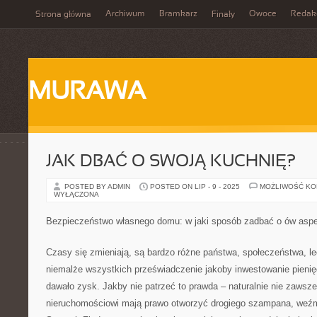
Archiwum
Bramkarz
Owoce
Redak
Strona główna
Finały
MURAWA
JAK DBAĆ O SWOJĄ KUCHNIĘ?
POSTED BY ADMIN
POSTED ON LIP - 9 - 2025
MOŻLIWOŚĆ K
WYŁĄCZONA
Bezpieczeństwo własnego domu: w jaki sposób zadbać o ów asp
Czasy się zmieniają, są bardzo różne państwa, społeczeństwa, le
niemalże wszystkich przeświadczenie jakoby inwestowanie pieni
dawało zysk. Jakby nie patrzeć to prawda – naturalnie nie zawsz
nieruchomościowi mają prawo otworzyć drogiego szampana, weź