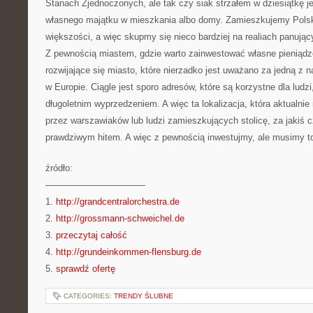
Stanach Zjednoczonych, ale tak czy siak strzałem w dziesiątkę j
własnego majątku w mieszkania albo domy. Zamieszkujemy Polsk
większości, a więc skupmy się nieco bardziej na realiach panują
Z pewnością miastem, gdzie warto zainwestować własne pieniąd
rozwijające się miasto, które nierzadko jest uważano za jedną z 
w Europie. Ciągle jest sporo adresów, które są korzystne dla ludz
długoletnim wyprzedzeniem. A więc ta lokalizacja, która aktualnie 
przez warszawiaków lub ludzi zamieszkujących stolicę, za jakiś 
prawdziwym hitem. A więc z pewnością inwestujmy, ale musimy to
źródło:
———————————
1.
http://grandcentralorchestra.de
2.
http://grossmann-schweichel.de
3.
przeczytaj całość
4.
http://grundeinkommen-flensburg.de
5.
sprawdź ofertę
CATEGORIES:
TRENDY ŚLUBNE