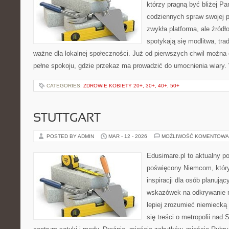
którzy pragną być bliżej Pa
codziennych spraw swojej par
zwykła platforma, ale źródło
spotykają się modlitwa, tra
ważne dla lokalnej społeczności. Już od pierwszych chwil można 
pełne spokoju, gdzie przekaz ma prowadzić do umocnienia wiary.
CATEGORIES:
ZDROWIE KOBIETY 20+, 30+, 40+, 50+
STUTTGART
POSTED BY ADMIN
MAR - 12 - 2026
MOŻLIWOŚĆ KOMENTOWA
Edusimare.pl to aktualny po
poświęcony Niemcom, który
inspiracji dla osób planuj
wskazówek na odkrywanie m
lepiej zrozumieć niemiecką 
się treści o metropolii nad 