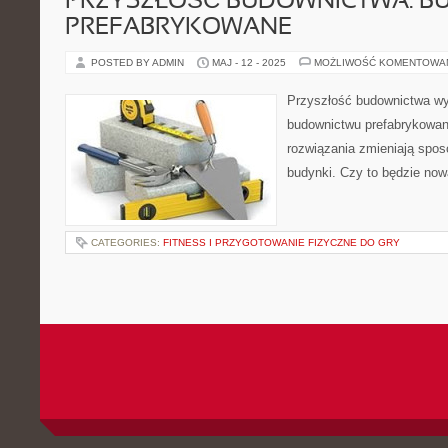
PRZYSZŁOŚĆ BUDOWNICTWA: 
PREFABRYKOWANE
POSTED BY ADMIN
MAJ - 12 - 2025
MOŻLIWOŚĆ KOMENTOWA
Przyszłość budownictwa wy
budownictwu prefabrykowa
rozwiązania zmieniają spos
budynki. Czy to będzie no
CATEGORIES:
FITNESS I PRZYGOTOWANIE FIZYCZNE DO GRY