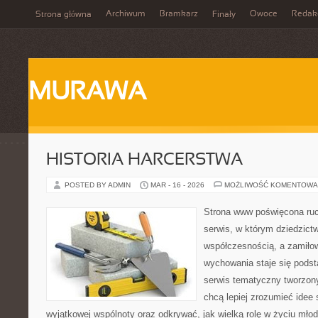
Archiwum
Bramkarz
Owoce
Redak
Strona główna
Finały
MURAWA
HISTORIA HARCERSTWA
POSTED BY ADMIN
MAR - 16 - 2026
MOŻLIWOŚĆ KOMENTOWA
Strona www poświęcona ruc
serwis, w którym dziedzict
współczesnością, a zamiłow
wychowania staje się podst
serwis tematyczny tworzon
chcą lepiej zrozumieć idee
wyjątkowej wspólnoty oraz odkrywać, jak wielką rolę w życiu mło