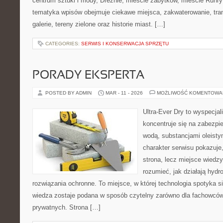
centrum sztuki i mody, Dreźnie, mieście zabytków, mieście Ruhry 
tematyka wpisów obejmuje ciekawe miejsca, zakwaterowanie, tran
galerie, tereny zielone oraz historie miast. […]
CATEGORIES:
SERWIS I KONSERWACJA SPRZĘTU
PORADY EKSPERTA
POSTED BY ADMIN
MAR - 11 - 2026
MOŻLIWOŚĆ KOMENTOWA
Ultra-Ever Dry to wyspecjal
koncentruje się na zabezpi
wodą, substancjami oleist
charakter serwisu pokazuje,
strona, lecz miejsce wiedzy
rozumieć, jak działają hydr
rozwiązania ochronne. To miejsce, w której technologia spotyka s
wiedza zostaje podana w sposób czytelny zarówno dla fachowców,
prywatnych. Strona […]