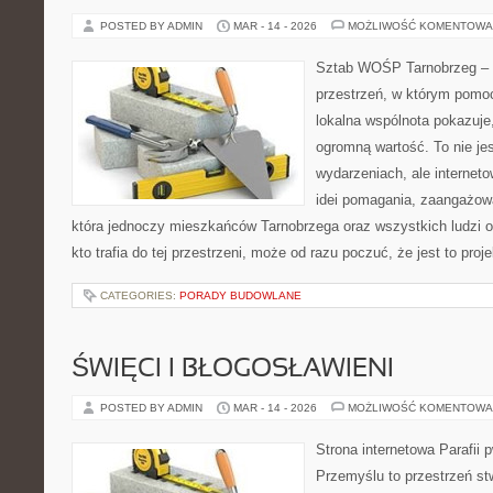
POSTED BY ADMIN
MAR - 14 - 2026
MOŻLIWOŚĆ KOMENTOWA
Sztab WOŚP Tarnobrzeg – G
przestrzeń, w którym pomoc
lokalna wspólnota pokazuje
ogromną wartość. To nie jes
wydarzeniach, ale internet
idei pomagania, zaangażowa
która jednoczy mieszkańców Tarnobrzega oraz wszystkich ludzi o
kto trafia do tej przestrzeni, może od razu poczuć, że jest to proj
CATEGORIES:
PORADY BUDOWLANE
ŚWIĘCI I BŁOGOSŁAWIENI
POSTED BY ADMIN
MAR - 14 - 2026
MOŻLIWOŚĆ KOMENTOWA
Strona internetowa Parafii 
Przemyślu to przestrzeń st