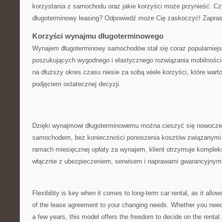
korzystania z samochodu oraz jakie​ korzyści może przynieść. C
długoterminowy leasing? Odpowiedź może Cię zaskoczyć! Zapras
Korzyści wynajmu długoterminowego
Wynajem długoterminowy samochodów stał się ⁣coraz popularniejs
poszukujących wygodnego i elastycznego rozwiązania​ mobilności
na dłuższy okres czasu⁤ niesie za sobą wiele korzyści,‌ które war
podjęciem ostatecznej decyzji.
Dzięki ‍wynajmowi długoterminowemu można cieszyć ​się nowocz
samochodem,⁢ bez konieczności ponoszenia kosztów związanymi
ramach miesięcznej opłaty za wynajem, klient⁣ otrzymuje komple
włącznie z ubezpieczeniem, serwisem i naprawami gwarancyjnymi
Flexibility is key when it comes to long-term car rental, as it allow
of the lease agreement to your changing needs. Whether you need t
a few years, this model offers the freedom to decide on the rental 