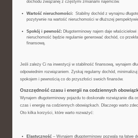
dochodu związanej z częstymi zmianami najemców.
Wartość nieruchomości:
⁢ Stabilny dochód z wynajmu długo
pozytywnie na ⁣wartość​ nieruchomości w ‌dłuższej‌ perspektyw
Spokój i pewność:
Długoterminowy najem daje właścicielowi
nieruchomość ‍będzie regularnie generować dochód, co przekład
finansową.
Jeśli zależy Ci na⁢ inwestycji w ⁤stabilność finansową, wynajem 
odpowiednim rozwiązaniem. Zyskaj regularny dochód,​ minimalizuj
spokojem i pewnością co do przyszłości swoich finansów.
Oszczędność czasu i energii na ⁢codziennych obowiąz
Wynajem długoterminowy pojazdu to⁣ doskonałe ⁢rozwiązanie​ dla
⁢czas i energię na codziennych obowiązkach. Dlaczego warto zdecy
Oto ⁣kilka korzyści, które warto ​rozważyć:
Elastyczność
– Wynajem długoterminowy ​pozwala na łatwe d