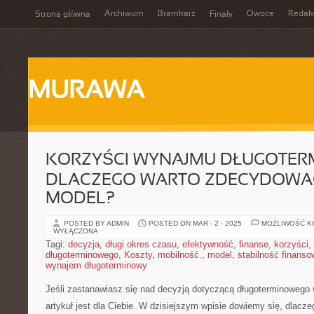
Archiwum
Bramkarz
Owoce
Redak
Strona główna
Finały
MURAWA
KORZYŚCI WYNAJMU DŁUGOTER
DLACZEGO WARTO ZDECYDOWAĆ
MODEL?
POSTED BY ADMIN
POSTED ON MAR - 2 - 2025
MOŻLIWOŚĆ 
WYŁĄCZONA
Tagi:
decyzja
,
długi okres czasu
,
efektywność
,
finanse
,
korzyści
,
długoterminowego
,
Koszty
,
mobilność.
,
model
,
stabilność finanso
wynajem długoterminowy
Jeśli zastanawiasz się ‍nad decyzją‍ dotyczącą długoterminowego 
artykuł jest ‍dla Ciebie. W dzisiejszym wpisie dowiemy się, dlac