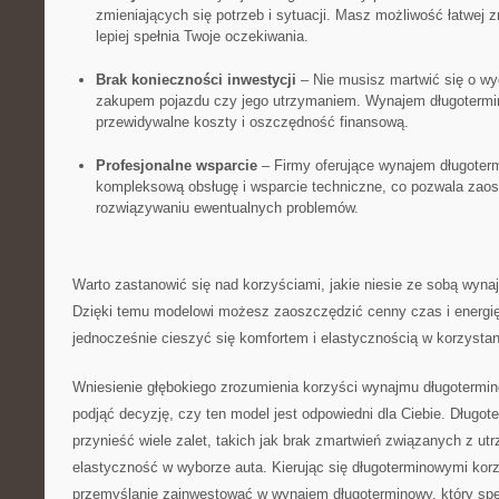
zmieniających się potrzeb i sytuacji. Masz ‍możliwość łatwej⁣ z
lepiej spełnia Twoje oczekiwania.
Brak⁤ konieczności inwestycji
– Nie musisz martwić⁢ się o‍ 
zakupem pojazdu czy jego utrzymaniem. Wynajem długotermi
przewidywalne koszty i⁣ oszczędność finansową.
Profesjonalne wsparcie
– Firmy oferujące wynajem długoter
kompleksową obsługę i wsparcie techniczne, co ⁢pozwala ⁤zaos
rozwiązywaniu ewentualnych problemów.
Warto zastanowić się nad korzyściami, jakie ⁢niesie ze sobą wyna
Dzięki temu modelowi możesz zaoszczędzić cenny czas i energię
jednocześnie cieszyć się komfortem i elastycznością⁣ w korzystan
Wniesienie głębokiego zrozumienia korzyści wynajmu długoterm
podjąć decyzję, czy ten ‌model jest odpowiedni dla Ciebie. Dług
przynieść wiele zalet, takich jak brak zmartwień związanych z u
elastyczność w wyborze auta. Kierując się długoterminowymi ko
przemyślanie zainwestować w wynajem długoterminowy, który speł