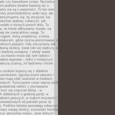
ładz czy kierunkiem zmian. Na końcu
 że podróże lokalne bardziej niż o
aniu się są o uważności. To ten sam
który przechodziliśmy setki razy, ale
trzymujemy się, by przyjrzeć się
słuchać ptaków, zobaczyć, jak
światło o różnych porach dnia. To
a, na której odkrywamy murale, na
iej nie zwracaliśmy uwagi. To
 rogiem, którą omijaliśmy, a która
 miejscem, gdzie można porozmawiać z
dobnych pasjach. Gdy zaczynamy tak
łasną okolicę, świat robi się większy, a
 bardziej oswojony. I wtedy nawet
 za miasto może dać tyle radości i
daleka wyprawa – tylko z mniejszym
iększą szansą, że będziemy chcieli
u osobom kojarzą się z dalekimi
samolotami, egzotycznymi plażami i
tóre mają robić wrażenie w mediach
iowych. Tymczasem coraz więcej osób
 prawdziwa radość z poznawania
kryć się znacznie bliżej – w
h oddalonych o godzinę jazdy, w
zlakach pieszych, w małych muzeach i
 prowadzonych od pokoleń przez tę
ę. Podróże lokalne pozwalają zobaczyć
twarz swojej okolicy, zrozumieć historię
czuć atmosferę miejsc, obok których