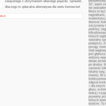
perspektywy.
związanego z utrzymaniem własnego pojazdu. Sprawdź,
10”, warto z
dlaczego to opłacalna alternatywa dla wielu kierowców!
nie widział
Może to być
nagrobkami, 
GELD
modernistycz
dworzec kole
zaczynamy tr
podróży, nag
kilkudziesię
których nigd
naturalny sp
podejściu. 
pociąg, rowe
ślad węglowy
jest głębsza
widzimy więc
detale archi
po drodze. M
zamienić kil
lokalny targ
imieniu. W c
kolekcjonow
zdjęcia konk
– dla innych
głosu, w kt
widzą i czuj
prywatny prz
których wart
dziećmi. To 