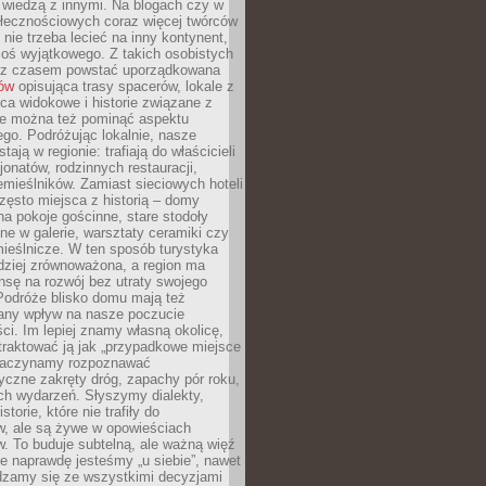
ę wiedzą z innymi. Na blogach czy w
łecznościowych coraz więcej twórców
 nie trzeba lecieć na inny kontynent,
oś wyjątkowego. Z takich osobistych
e z czasem powstać uporządkowana
łów
opisująca trasy spacerów, lokale z
ca widokowe i historie związane z
ie można też pominąć aspektu
go. Podróżując lokalnie, nasze
tają w regionie: trafiają do właścicieli
onatów, rodzinnych restauracji,
emieślników. Zamiast sieciowych hoteli
ęsto miejsca z historią – domy
na pokoje gościnne, stare stodoły
ne w galerie, warsztaty ceramiki czy
ieślnicze. W ten sposób turystyka
rdziej zrównoważona, a region ma
sę na rozwój bez utraty swojego
Podróże blisko domu mają też
any wpływ na nasze poczucie
ci. Im lepiej znamy własną okolicę,
 traktować ją jak „przypadkowe miejsce
Zaczynamy rozpoznawać
yczne zakręty dróg, zapachy pór roku,
ch wydarzeń. Słyszymy dialekty,
torie, które nie trafiły do
w, ale są żywe w opowieściach
. To buduje subtelną, ale ważną więź
e naprawdę jesteśmy „u siebie”, nawet
adzamy się ze wszystkimi decyzjami