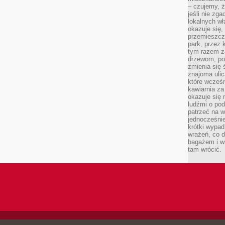
– czujemy, ż
jeśli nie zg
lokalnych w
okazuje się,
przemieszcz
park, przez 
tym razem za
drzewom, po
zmienia się 
znajoma ulic
które wcześn
kawiarnia za
okazuje się
ludźmi o po
patrzeć na w
jednocześnie
krótki wypad
wrażeń, co 
bagażem i w
tam wrócić.