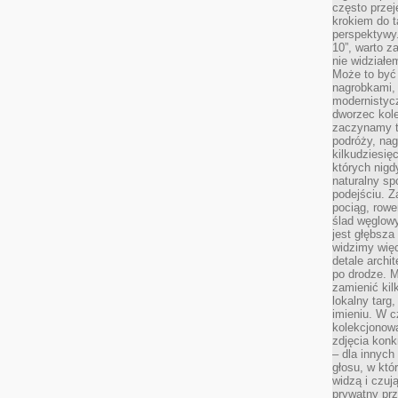
często przej
krokiem do t
perspektywy.
10”, warto z
nie widział
Może to być
nagrobkami, 
modernistycz
dworzec kole
zaczynamy tr
podróży, nag
kilkudziesię
których nigd
naturalny sp
podejściu. 
pociąg, rowe
ślad węglowy
jest głębsza
widzimy więc
detale archi
po drodze. M
zamienić kil
lokalny targ
imieniu. W c
kolekcjonow
zdjęcia konk
– dla innych
głosu, w kt
widzą i czuj
prywatny prz