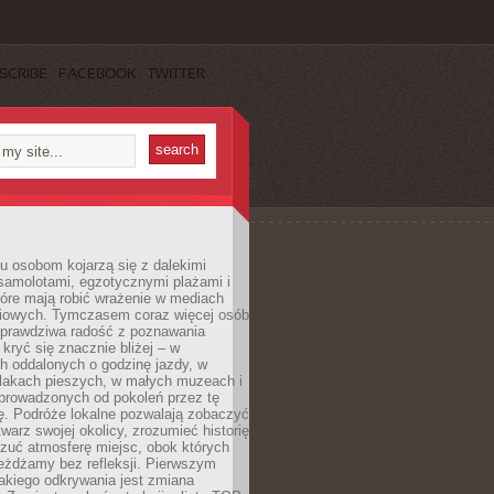
SCRIBE
FACEBOOK
TWITTER
u osobom kojarzą się z dalekimi
samolotami, egzotycznymi plażami i
tóre mają robić wrażenie w mediach
iowych. Tymczasem coraz więcej osób
 prawdziwa radość z poznawania
kryć się znacznie bliżej – w
h oddalonych o godzinę jazdy, w
zlakach pieszych, w małych muzeach i
 prowadzonych od pokoleń przez tę
ę. Podróże lokalne pozwalają zobaczyć
twarz swojej okolicy, zrozumieć historię
czuć atmosferę miejsc, obok których
eżdżamy bez refleksji. Pierwszym
akiego odkrywania jest zmiana