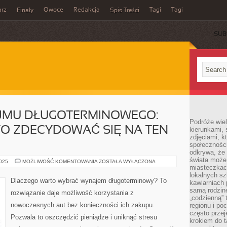
rz
Owoce
Redakcja
Tagi
Tagi
Finały
Spis Treści
SUB
JMU DŁUGOTERMINOWEGO:
Podróże wiel
O ZDECYDOWAĆ SIĘ NA TEN
kierunkami, 
zdjęciami, k
społecznośc
odkrywa, że
świata może 
KORZYŚCI
2025
MOŻLIWOŚĆ KOMENTOWANIA
ZOSTAŁA WYŁĄCZONA
WYNAJMU
miasteczkac
DŁUGOTERMINOWEGO:
lokalnych s
DLACZEGO
Dlaczego warto wybrać wynajem długoterminowy? To
kawiarniach
WARTO
ZDECYDOWAĆ
samą rodzin
rozwiązanie daje możliwość korzystania z
SIĘ
„codzienną” 
NA
nowoczesnych aut bez konieczności ich zakupu.
regionu i po
TEN
MODEL?
często przej
Pozwala to oszczędzić pieniądze i uniknąć stresu
krokiem do t