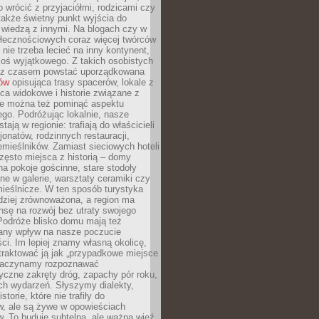
o wrócić z przyjaciółmi, rodzicami czy
także świetny punkt wyjścia do
ę wiedzą z innymi. Na blogach czy w
łecznościowych coraz więcej twórców
 nie trzeba lecieć na inny kontynent,
oś wyjątkowego. Z takich osobistych
e z czasem powstać uporządkowana
łów
opisująca trasy spacerów, lokale z
ca widokowe i historie związane z
ie można też pominąć aspektu
go. Podróżując lokalnie, nasze
tają w regionie: trafiają do właścicieli
onatów, rodzinnych restauracji,
emieślników. Zamiast sieciowych hoteli
ęsto miejsca z historią – domy
na pokoje gościnne, stare stodoły
ne w galerie, warsztaty ceramiki czy
ieślnicze. W ten sposób turystyka
rdziej zrównoważona, a region ma
sę na rozwój bez utraty swojego
Podróże blisko domu mają też
any wpływ na nasze poczucie
ci. Im lepiej znamy własną okolicę,
 traktować ją jak „przypadkowe miejsce
Zaczynamy rozpoznawać
yczne zakręty dróg, zapachy pór roku,
ch wydarzeń. Słyszymy dialekty,
torie, które nie trafiły do
w, ale są żywe w opowieściach
. To buduje subtelną, ale ważną więź