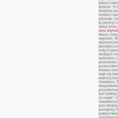
których wart
dziećmi. To 
dzielenia si
mediach spo
pokazuje, że
by przeżyć c
relacji moż
baza artyku
duszą, miejs
regionem. N
ekonomiczne
pieniądze zos
małych pensj
lokalnych rz
wybieramy cz
przerobione 
przekształco
browary rzem
staje się ba
większą szan
charakteru. 
niespodziew
przynależnoś
tym trudniej
na mapie”. 
charakteryst
rytm lokalny
poznajemy his
podręcznikó
mieszkańców