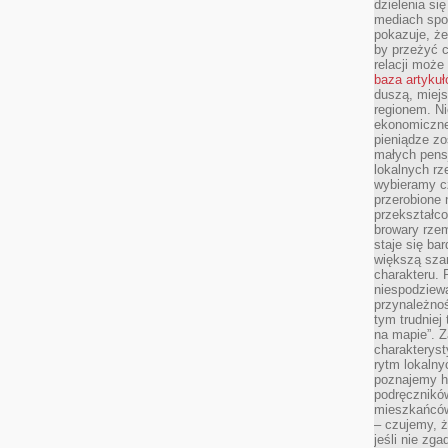
dzielenia si
mediach spo
pokazuje, że
by przeżyć c
relacji moż
baza artyku
duszą, miejs
regionem. N
ekonomiczne
pieniądze zos
małych pensj
lokalnych rz
wybieramy cz
przerobione 
przekształco
browary rzem
staje się ba
większą szan
charakteru. 
niespodziew
przynależnoś
tym trudniej
na mapie”. 
charakteryst
rytm lokalny
poznajemy his
podręcznikó
mieszkańców
– czujemy, ż
jeśli nie zg