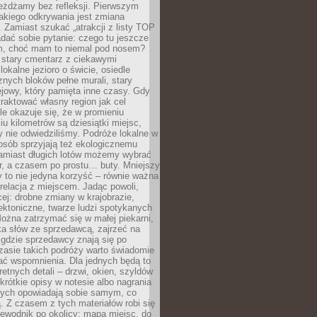
eżdżamy bez refleksji. Pierwszym
akiego odkrywania jest zmiana
 Zamiast szukać „atrakcji z listy TOP
adać sobie pytanie: czego tu jeszcze
em, choć mam to niemal pod nosem?
 stary cmentarz z ciekawymi
lokalne jezioro o świcie, osiedle
nych bloków pełne murali, stary
jowy, który pamięta inne czasy. Gdy
aktować własny region jak cel
le okazuje się, że w promieniu
ciu kilometrów są dziesiątki miejsc,
y nie odwiedziliśmy. Podróże lokalne w
osób sprzyjają też ekologicznemu
Zamiast długich lotów możemy wybrać
r, a czasem po prostu… buty. Mniejszy
 to nie jedyna korzyść – równie ważna
 relacja z miejscem. Jadąc powoli,
ej: drobne zmiany w krajobrazie,
tektoniczne, twarze ludzi spotykanych
ożna zatrzymać się w małej piekarni,
ka słów ze sprzedawcą, zajrzeć na
, gdzie sprzedawcy znają się po
zasie takich podróży warto świadomie
ać wspomnienia. Dla jednych będą to
retnych detali – drzwi, okien, szyldów
 krótkie opisy w notesie albo nagrania
órych opowiadają sobie samym, co
ą. Z czasem z tych materiałów robi się
ewodnik po okolicy: mapa miejsc, do