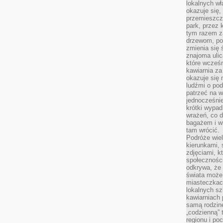
lokalnych w
okazuje się,
przemieszcz
park, przez 
tym razem za
drzewom, po
zmienia się 
znajoma ulic
które wcześn
kawiarnia za
okazuje się
ludźmi o po
patrzeć na w
jednocześnie
krótki wypad
wrażeń, co 
bagażem i w
tam wrócić.
Podróże wiel
kierunkami, 
zdjęciami, k
społecznośc
odkrywa, że
świata może 
miasteczkac
lokalnych s
kawiarniach
samą rodzin
„codzienną” 
regionu i po