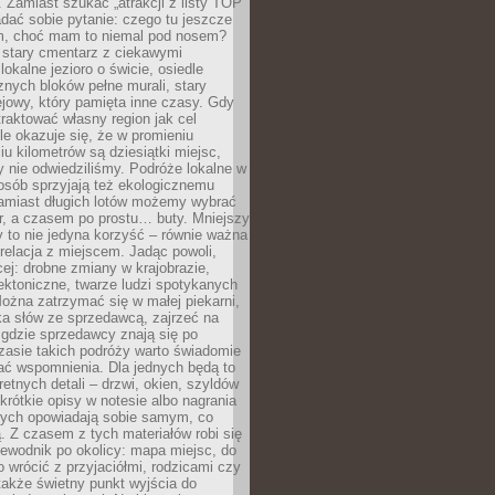
 Zamiast szukać „atrakcji z listy TOP
adać sobie pytanie: czego tu jeszcze
em, choć mam to niemal pod nosem?
 stary cmentarz z ciekawymi
lokalne jezioro o świcie, osiedle
nych bloków pełne murali, stary
jowy, który pamięta inne czasy. Gdy
aktować własny region jak cel
le okazuje się, że w promieniu
ciu kilometrów są dziesiątki miejsc,
y nie odwiedziliśmy. Podróże lokalne w
osób sprzyjają też ekologicznemu
Zamiast długich lotów możemy wybrać
r, a czasem po prostu… buty. Mniejszy
 to nie jedyna korzyść – równie ważna
 relacja z miejscem. Jadąc powoli,
ej: drobne zmiany w krajobrazie,
tektoniczne, twarze ludzi spotykanych
ożna zatrzymać się w małej piekarni,
ka słów ze sprzedawcą, zajrzeć na
, gdzie sprzedawcy znają się po
zasie takich podróży warto świadomie
ać wspomnienia. Dla jednych będą to
retnych detali – drzwi, okien, szyldów
 krótkie opisy w notesie albo nagrania
órych opowiadają sobie samym, co
ą. Z czasem z tych materiałów robi się
ewodnik po okolicy: mapa miejsc, do
o wrócić z przyjaciółmi, rodzicami czy
także świetny punkt wyjścia do