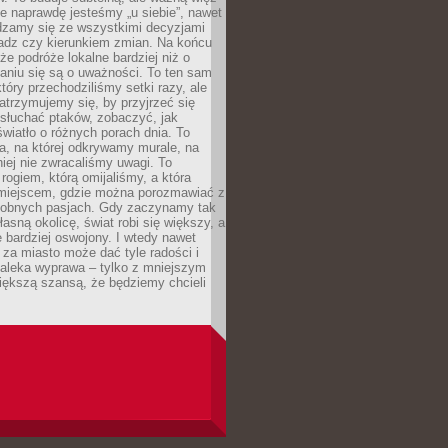
e naprawdę jesteśmy „u siebie”, nawet
adzamy się ze wszystkimi decyzjami
ładz czy kierunkiem zmian. Na końcu
 że podróże lokalne bardziej niż o
aniu się są o uważności. To ten sam
który przechodziliśmy setki razy, ale
trzymujemy się, by przyjrzeć się
słuchać ptaków, zobaczyć, jak
światło o różnych porach dnia. To
a, na której odkrywamy murale, na
iej nie zwracaliśmy uwagi. To
 rogiem, którą omijaliśmy, a która
 miejscem, gdzie można porozmawiać z
dobnych pasjach. Gdy zaczynamy tak
łasną okolicę, świat robi się większy, a
 bardziej oswojony. I wtedy nawet
 za miasto może dać tyle radości i
daleka wyprawa – tylko z mniejszym
iększą szansą, że będziemy chcieli