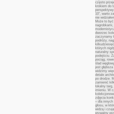
często przej
krokiem do t
perspektywy.
10”, warto z
nie widział
Może to być
nagrobkami, 
modernistycz
dworzec kole
zaczynamy tr
podróży, nag
kilkudziesię
których nigd
naturalny sp
podejściu. 
pociąg, rowe
ślad węglowy
jest głębsza
widzimy więc
detale archi
po drodze. M
zamienić kil
lokalny targ
imieniu. W c
kolekcjonow
zdjęcia konk
– dla innych
głosu, w kt
widzą i czuj
prywatny prz