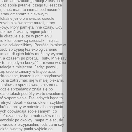
 Zamiast szukać „atrakcji z listy TOP
adać sobie pytanie: czego tu jeszcze
em, choć mam to niemal pod nosem?
 stary cmentarz z ciekawymi
lokalne jezioro o świcie, osiedle
nych bloków pełne murali, stary
jowy, który pamięta inne czasy. Gdy
aktować własny region jak cel
le okazuje się, że w promieniu
ciu kilometrów są dziesiątki miejsc,
y nie odwiedziliśmy. Podróże lokalne w
osób sprzyjają też ekologicznemu
Zamiast długich lotów możemy wybrać
r, a czasem po prostu… buty. Mniejszy
 to nie jedyna korzyść – równie ważna
 relacja z miejscem. Jadąc powoli,
ej: drobne zmiany w krajobrazie,
tektoniczne, twarze ludzi spotykanych
ożna zatrzymać się w małej piekarni,
ka słów ze sprzedawcą, zajrzeć na
, gdzie sprzedawcy znają się po
zasie takich podróży warto świadomie
ać wspomnienia. Dla jednych będą to
retnych detali – drzwi, okien, szyldów
 krótkie opisy w notesie albo nagrania
órych opowiadają sobie samym, co
ą. Z czasem z tych materiałów robi się
ewodnik po okolicy: mapa miejsc, do
o wrócić z przyjaciółmi, rodzicami czy
także świetny punkt wyjścia do