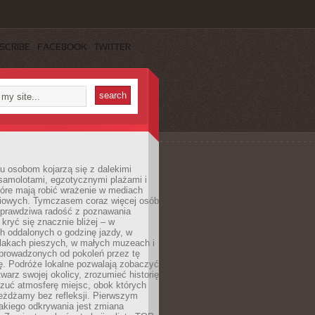
SCRIBE
FACEBOOK
TWITTER
u osobom kojarzą się z dalekimi
samolotami, egzotycznymi plażami i
tóre mają robić wrażenie w mediach
iowych. Tymczasem coraz więcej osób
 prawdziwa radość z poznawania
kryć się znacznie bliżej – w
h oddalonych o godzinę jazdy, w
zlakach pieszych, w małych muzeach i
 prowadzonych od pokoleń przez tę
ę. Podróże lokalne pozwalają zobaczyć
twarz swojej okolicy, zrozumieć historię
czuć atmosferę miejsc, obok których
eżdżamy bez refleksji. Pierwszym
akiego odkrywania jest zmiana