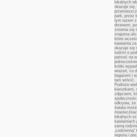
lokalnych w
okazuje się,
przemieszcz
park, przez 
tym razem za
drzewom, po
zmienia się 
znajoma ulic
które wcześn
kawiarnia za
okazuje się
ludźmi o po
patrzeć na w
jednocześnie
krótki wypad
wrażeń, co 
bagażem i w
tam wrócić.
Podróże wiel
kierunkami, 
zdjęciami, k
społecznośc
odkrywa, że
świata może 
miasteczkac
lokalnych s
kawiarniach
samą rodzin
„codzienną” 
regionu i po