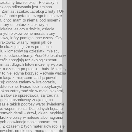
eżdżamy bez refleksji. Pierwszym
akiego odkrywania jest zmiana
 Zamiast szukać „atrakcji z listy TOP
adać sobie pytanie: czego tu jeszcze
em, choć mam to niemal pod nosem?
 stary cmentarz z ciekawymi
lokalne jezioro o świcie, osiedle
nych bloków pełne murali, stary
jowy, który pamięta inne czasy. Gdy
aktować własny region jak cel
le okazuje się, że w promieniu
ciu kilometrów są dziesiątki miejsc,
y nie odwiedziliśmy. Podróże lokalne w
osób sprzyjają też ekologicznemu
Zamiast długich lotów możemy wybrać
r, a czasem po prostu… buty. Mniejszy
 to nie jedyna korzyść – równie ważna
 relacja z miejscem. Jadąc powoli,
ej: drobne zmiany w krajobrazie,
tektoniczne, twarze ludzi spotykanych
ożna zatrzymać się w małej piekarni,
ka słów ze sprzedawcą, zajrzeć na
, gdzie sprzedawcy znają się po
zasie takich podróży warto świadomie
ać wspomnienia. Dla jednych będą to
retnych detali – drzwi, okien, szyldów
 krótkie opisy w notesie albo nagrania
órych opowiadają sobie samym, co
ą. Z czasem z tych materiałów robi się
ewodnik po okolicy: mapa miejsc, do