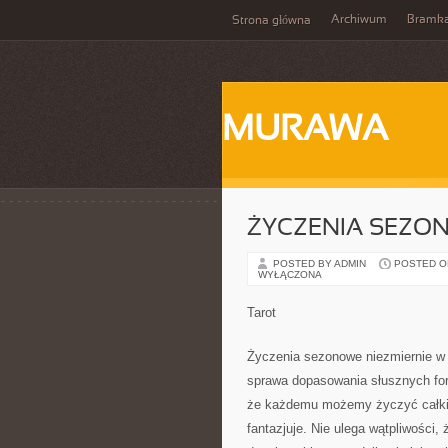
Archiwum
Bramka
Strona główna
MURAWA
ŻYCZENIA SEZO
POSTED BY ADMIN
POSTED ON 
WYŁĄCZONA
Tarot
Życzenia sezonowe niezmiernie w
sprawa dopasowania słusznych fo
że każdemu możemy życzyć całkie
fantazjuje. Nie ulega wątpliwości