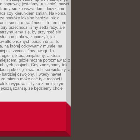
e naprawdę jesteśmy „u siebie”, nawet
adzamy się ze wszystkimi decyzjami
ładz czy kierunkiem zmian. Na końcu
 że podróże lokalne bardziej niż o
aniu się są o uważności. To ten sam
który przechodziliśmy setki razy, ale
trzymujemy się, by przyjrzeć się
słuchać ptaków, zobaczyć, jak
światło o różnych porach dnia. To
a, na której odkrywamy murale, na
iej nie zwracaliśmy uwagi. To
 rogiem, którą omijaliśmy, a która
 miejscem, gdzie można porozmawiać z
dobnych pasjach. Gdy zaczynamy tak
łasną okolicę, świat robi się większy, a
 bardziej oswojony. I wtedy nawet
 za miasto może dać tyle radości i
daleka wyprawa – tylko z mniejszym
iększą szansą, że będziemy chcieli