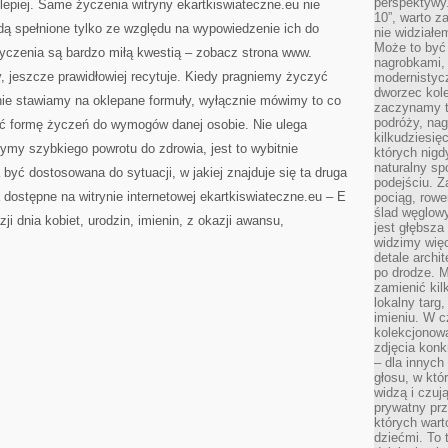
perspektywy.
jlepiej. Same życzenia witryny ekartkiswiateczne.eu nie
10”, warto z
dą spełnione tylko ze względu na wypowiedzenie ich do
nie widział
Może to być
 życzenia są bardzo miłą kwestią – zobacz strona www.
nagrobkami, 
y, jeszcze prawidłowiej recytuje. Kiedy pragniemy życzyć
modernistycz
dworzec kole
ie stawiamy na oklepane formuły, wyłącznie mówimy to co
zaczynamy tr
podróży, nag
ć formę życzeń do wymogów danej osobie. Nie ulega
kilkudziesię
zymy szybkiego powrotu do zdrowia, jest to wybitnie
których nigd
naturalny sp
yć dostosowana do sytuacji, w jakiej znajduje się ta druga
podejściu. 
dostępne na witrynie internetowej
ekartkiswiateczne.eu – E
pociąg, rowe
ślad węglowy
i dnia kobiet, urodzin, imienin, z okazji awansu,
jest głębsza
widzimy więc
detale archi
po drodze. M
zamienić kil
lokalny targ
imieniu. W c
kolekcjonow
zdjęcia konk
– dla innych
głosu, w kt
widzą i czuj
prywatny prz
których wart
dziećmi. To 