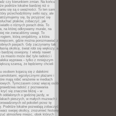
ładz czy kierunkiem zmian. Na końcu
 że podróże lokalne bardziej niż o
aniu się są o uważności. To ten sam
który przechodziliśmy setki razy, ale
trzymujemy się, by przyjrzeć się
słuchać ptaków, zobaczyć, jak
światło o różnych porach dnia. To
a, na której odkrywamy murale, na
iej nie zwracaliśmy uwagi. To
 rogiem, którą omijaliśmy, a która
 miejscem, gdzie można porozmawiać z
dobnych pasjach. Gdy zaczynamy tak
łasną okolicę, świat robi się większy, a
 bardziej oswojony. I wtedy nawet
 za miasto może dać tyle radości i
daleka wyprawa – tylko z mniejszym
iększą szansą, że będziemy chcieli
u osobom kojarzą się z dalekimi
samolotami, egzotycznymi plażami i
tóre mają robić wrażenie w mediach
iowych. Tymczasem coraz więcej osób
 prawdziwa radość z poznawania
kryć się znacznie bliżej – w
h oddalonych o godzinę jazdy, w
zlakach pieszych, w małych muzeach i
 prowadzonych od pokoleń przez tę
ę. Podróże lokalne pozwalają zobaczyć
twarz swojej okolicy, zrozumieć historię
czuć atmosferę miejsc, obok których