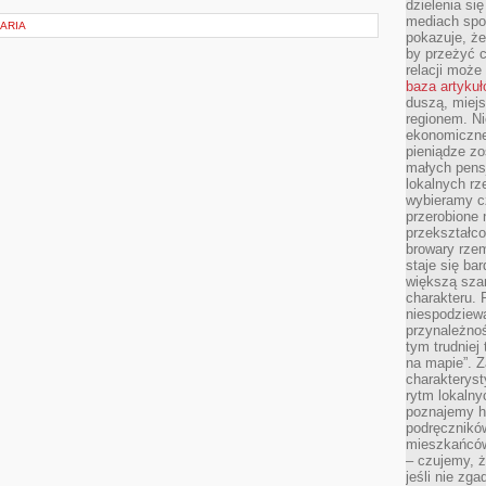
dzielenia si
mediach spo
ARIA
pokazuje, że
by przeżyć c
relacji moż
baza artyku
duszą, miejs
regionem. N
ekonomiczne
pieniądze zos
małych pensj
lokalnych rz
wybieramy cz
przerobione 
przekształco
browary rzem
staje się ba
większą szan
charakteru. 
niespodziew
przynależnoś
tym trudniej
na mapie”. 
charakteryst
rytm lokalny
poznajemy his
podręcznikó
mieszkańców
– czujemy, ż
jeśli nie zg