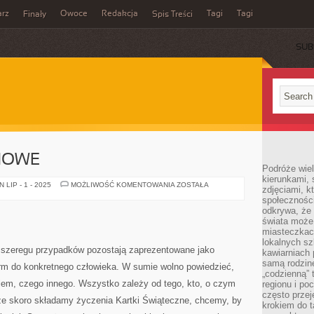
rz
Owoce
Redakcja
Tagi
Tagi
Finały
Spis Treści
SUB
NOWE
Podróże wiel
kierunkami, 
ŻYCZENIA
LIP - 1 - 2025
MOŻLIWOŚĆ KOMENTOWANIA
ZOSTAŁA
zdjęciami, k
SEZONOWE
społecznośc
odkrywa, że
świata może 
miasteczkac
lokalnych s
 szeregu przypadków pozostają zaprezentowane jako
kawiarniach
samą rodzin
rm do konkretnego człowieka. W sumie wolno powiedzieć,
„codzienną” 
m, czego innego. Wszystko zależy od tego, kto, o czym
regionu i po
często przej
, że skoro składamy życzenia Kartki Świąteczne, chcemy, by
krokiem do t