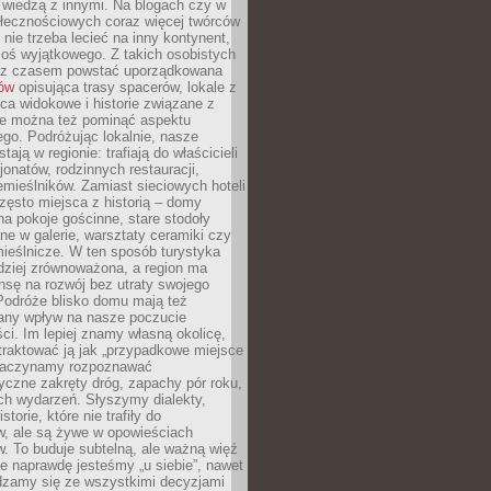
ę wiedzą z innymi. Na blogach czy w
łecznościowych coraz więcej twórców
 nie trzeba lecieć na inny kontynent,
oś wyjątkowego. Z takich osobistych
e z czasem powstać uporządkowana
łów
opisująca trasy spacerów, lokale z
ca widokowe i historie związane z
ie można też pominąć aspektu
go. Podróżując lokalnie, nasze
tają w regionie: trafiają do właścicieli
onatów, rodzinnych restauracji,
emieślników. Zamiast sieciowych hoteli
ęsto miejsca z historią – domy
na pokoje gościnne, stare stodoły
ne w galerie, warsztaty ceramiki czy
ieślnicze. W ten sposób turystyka
rdziej zrównoważona, a region ma
sę na rozwój bez utraty swojego
Podróże blisko domu mają też
any wpływ na nasze poczucie
ci. Im lepiej znamy własną okolicę,
 traktować ją jak „przypadkowe miejsce
Zaczynamy rozpoznawać
yczne zakręty dróg, zapachy pór roku,
ch wydarzeń. Słyszymy dialekty,
torie, które nie trafiły do
w, ale są żywe w opowieściach
. To buduje subtelną, ale ważną więź
e naprawdę jesteśmy „u siebie”, nawet
adzamy się ze wszystkimi decyzjami