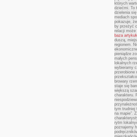
których wart
dziećmi. To 
dzielenia si
mediach spo
pokazuje, że
by przeżyć c
relacji moż
baza artyku
duszą, miejs
regionem. N
ekonomiczne
pieniądze zos
małych pensj
lokalnych rz
wybieramy cz
przerobione 
przekształco
browary rzem
staje się ba
większą szan
charakteru. 
niespodziew
przynależnoś
tym trudniej
na mapie”. 
charakteryst
rytm lokalny
poznajemy his
podręcznikó
mieszkańców