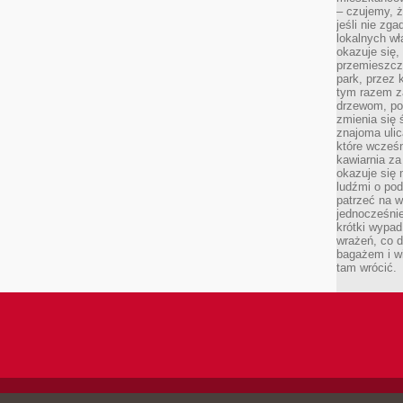
– czujemy, ż
jeśli nie zg
lokalnych w
okazuje się,
przemieszcz
park, przez 
tym razem za
drzewom, po
zmienia się 
znajoma ulic
które wcześn
kawiarnia za
okazuje się
ludźmi o po
patrzeć na w
jednocześnie
krótki wypad
wrażeń, co 
bagażem i w
tam wrócić.