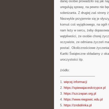
danej osobie prowadziło się jak na
uregulują sprawy, na pewno nie bę
solenizanta. Z drugiej zaś strony
Niezwykle przyjemnie się je słysz
komuś coś wyjątkowego, na ogół n
nam leży w sercu, żeby dopasowa
wątpliwości, że osobie chorej życ
oczywiste, ze odmiana życzeń ma b
postać. Okolicznościowe życzenia 
Kartki Świąteczne składamy z okazj
uroczystości itp.
źródło:
———————————
1.
więcej informacji
2.
https://spiewajaceskrzypce.pl
3.
https://szczepan.org.pl
4.
https://www.niegowic.edu.pl
5.
https://zrobdrinka.pl