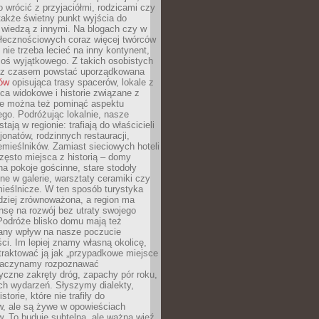
o wrócić z przyjaciółmi, rodzicami czy
także świetny punkt wyjścia do
ę wiedzą z innymi. Na blogach czy w
łecznościowych coraz więcej twórców
 nie trzeba lecieć na inny kontynent,
oś wyjątkowego. Z takich osobistych
e z czasem powstać uporządkowana
łów
opisująca trasy spacerów, lokale z
ca widokowe i historie związane z
ie można też pominąć aspektu
go. Podróżując lokalnie, nasze
tają w regionie: trafiają do właścicieli
onatów, rodzinnych restauracji,
emieślników. Zamiast sieciowych hoteli
ęsto miejsca z historią – domy
na pokoje gościnne, stare stodoły
ne w galerie, warsztaty ceramiki czy
ieślnicze. W ten sposób turystyka
rdziej zrównoważona, a region ma
sę na rozwój bez utraty swojego
Podróże blisko domu mają też
any wpływ na nasze poczucie
ci. Im lepiej znamy własną okolicę,
 traktować ją jak „przypadkowe miejsce
Zaczynamy rozpoznawać
yczne zakręty dróg, zapachy pór roku,
ch wydarzeń. Słyszymy dialekty,
torie, które nie trafiły do
w, ale są żywe w opowieściach
. To buduje subtelną, ale ważną więź