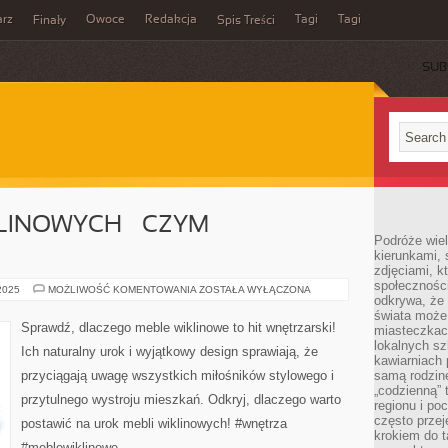
rz
Owoce
Redakcja
Tagi
Tagi
Finały
Spis Treści
SUB
LINOWYCH – CZYM
Podróże wiel
kierunkami, 
zdjęciami, k
społecznośc
UROK
 2025
MOŻLIWOŚĆ KOMENTOWANIA
ZOSTAŁA WYŁĄCZONA
odkrywa, że
MEBLI
WIKLINOWYCH
świata może 
–
Sprawdź, dlaczego meble wiklinowe to hit wnętrzarski!
miasteczkac
CZYM
PRZYCIĄGAJĄ?
lokalnych s
Ich naturalny urok i wyjątkowy design sprawiają, że
kawiarniach
przyciągają uwagę wszystkich miłośników stylowego i
samą rodzin
„codzienną” 
przytulnego wystroju mieszkań. Odkryj, dlaczego warto
regionu i po
często przej
postawić na urok mebli wiklinowych! #wnętrza
krokiem do t
#meblewiklinowe