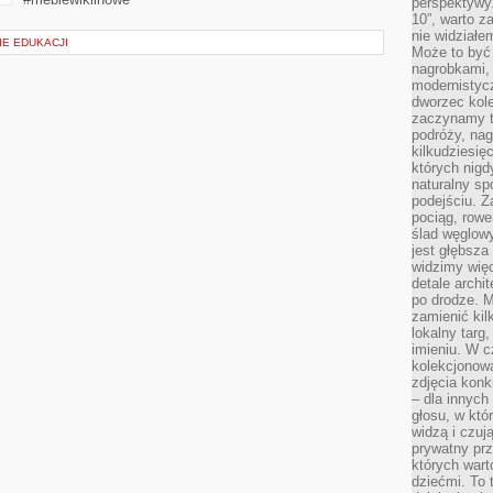
perspektywy.
10”, warto z
nie widział
IE EDUKACJI
Może to być
nagrobkami, 
modernistycz
dworzec kole
zaczynamy tr
podróży, nag
kilkudziesię
których nigd
naturalny sp
podejściu. 
pociąg, rowe
ślad węglowy
jest głębsza
widzimy więc
detale archi
po drodze. M
zamienić kil
lokalny targ
imieniu. W c
kolekcjonow
zdjęcia konk
– dla innych
głosu, w kt
widzą i czuj
prywatny prz
których wart
dziećmi. To 