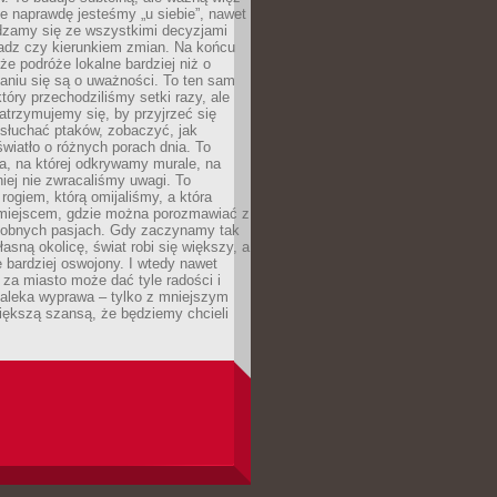
e naprawdę jesteśmy „u siebie”, nawet
adzamy się ze wszystkimi decyzjami
ładz czy kierunkiem zmian. Na końcu
 że podróże lokalne bardziej niż o
aniu się są o uważności. To ten sam
który przechodziliśmy setki razy, ale
trzymujemy się, by przyjrzeć się
słuchać ptaków, zobaczyć, jak
światło o różnych porach dnia. To
a, na której odkrywamy murale, na
iej nie zwracaliśmy uwagi. To
 rogiem, którą omijaliśmy, a która
 miejscem, gdzie można porozmawiać z
dobnych pasjach. Gdy zaczynamy tak
łasną okolicę, świat robi się większy, a
 bardziej oswojony. I wtedy nawet
 za miasto może dać tyle radości i
daleka wyprawa – tylko z mniejszym
iększą szansą, że będziemy chcieli