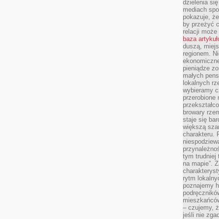
dzielenia si
mediach spo
pokazuje, że
by przeżyć c
relacji moż
baza artyku
duszą, miejs
regionem. N
ekonomiczne
pieniądze zos
małych pensj
lokalnych rz
wybieramy cz
przerobione 
przekształco
browary rzem
staje się ba
większą szan
charakteru. 
niespodziew
przynależnoś
tym trudniej
na mapie”. 
charakteryst
rytm lokalny
poznajemy his
podręcznikó
mieszkańców
– czujemy, ż
jeśli nie zg