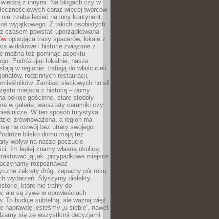
ę wiedzą z innymi. Na blogach czy w
łecznościowych coraz więcej twórców
 nie trzeba lecieć na inny kontynent,
oś wyjątkowego. Z takich osobistych
e z czasem powstać uporządkowana
łów
opisująca trasy spacerów, lokale z
ca widokowe i historie związane z
ie można też pominąć aspektu
go. Podróżując lokalnie, nasze
tają w regionie: trafiają do właścicieli
onatów, rodzinnych restauracji,
emieślników. Zamiast sieciowych hoteli
ęsto miejsca z historią – domy
na pokoje gościnne, stare stodoły
ne w galerie, warsztaty ceramiki czy
ieślnicze. W ten sposób turystyka
rdziej zrównoważona, a region ma
sę na rozwój bez utraty swojego
Podróże blisko domu mają też
any wpływ na nasze poczucie
ci. Im lepiej znamy własną okolicę,
 traktować ją jak „przypadkowe miejsce
Zaczynamy rozpoznawać
yczne zakręty dróg, zapachy pór roku,
ch wydarzeń. Słyszymy dialekty,
torie, które nie trafiły do
w, ale są żywe w opowieściach
. To buduje subtelną, ale ważną więź
e naprawdę jesteśmy „u siebie”, nawet
adzamy się ze wszystkimi decyzjami