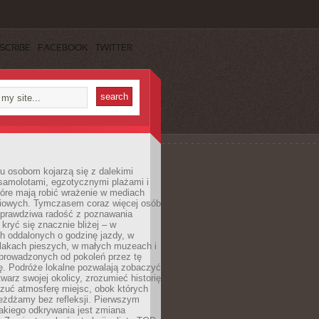
SCRIBE
FACEBOOK
TWITTER
u osobom kojarzą się z dalekimi
samolotami, egzotycznymi plażami i
tóre mają robić wrażenie w mediach
iowych. Tymczasem coraz więcej osób
 prawdziwa radość z poznawania
kryć się znacznie bliżej – w
h oddalonych o godzinę jazdy, w
zlakach pieszych, w małych muzeach i
 prowadzonych od pokoleń przez tę
ę. Podróże lokalne pozwalają zobaczyć
twarz swojej okolicy, zrozumieć historię
czuć atmosferę miejsc, obok których
eżdżamy bez refleksji. Pierwszym
akiego odkrywania jest zmiana