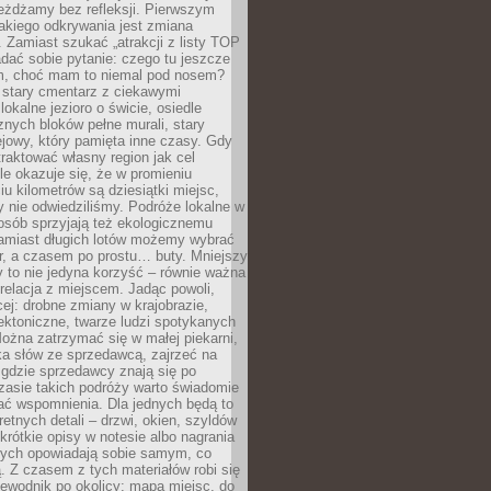
eżdżamy bez refleksji. Pierwszym
akiego odkrywania jest zmiana
 Zamiast szukać „atrakcji z listy TOP
adać sobie pytanie: czego tu jeszcze
em, choć mam to niemal pod nosem?
 stary cmentarz z ciekawymi
lokalne jezioro o świcie, osiedle
nych bloków pełne murali, stary
jowy, który pamięta inne czasy. Gdy
aktować własny region jak cel
le okazuje się, że w promieniu
ciu kilometrów są dziesiątki miejsc,
y nie odwiedziliśmy. Podróże lokalne w
osób sprzyjają też ekologicznemu
Zamiast długich lotów możemy wybrać
r, a czasem po prostu… buty. Mniejszy
 to nie jedyna korzyść – równie ważna
 relacja z miejscem. Jadąc powoli,
ej: drobne zmiany w krajobrazie,
tektoniczne, twarze ludzi spotykanych
ożna zatrzymać się w małej piekarni,
ka słów ze sprzedawcą, zajrzeć na
, gdzie sprzedawcy znają się po
zasie takich podróży warto świadomie
ać wspomnienia. Dla jednych będą to
retnych detali – drzwi, okien, szyldów
 krótkie opisy w notesie albo nagrania
órych opowiadają sobie samym, co
ą. Z czasem z tych materiałów robi się
ewodnik po okolicy: mapa miejsc, do