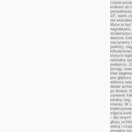
często przej
krokiem do t
perspektywy.
10”, warto z
nie widział
Może to być
nagrobkami, 
modernistycz
dworzec kole
zaczynamy tr
podróży, nag
kilkudziesię
których nigd
naturalny sp
podejściu. 
pociąg, rowe
ślad węglowy
jest głębsza
widzimy więc
detale archi
po drodze. M
zamienić kil
lokalny targ
imieniu. W c
kolekcjonow
zdjęcia konk
– dla innych
głosu, w kt
widzą i czuj
prywatny prz