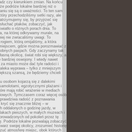
ładz czy kierunkiem zmian. Na końcu
 że podróże lokalne bardziej niż o
aniu się są o uważności. To ten sam
który przechodziliśmy setki razy, ale
trzymujemy się, by przyjrzeć się
słuchać ptaków, zobaczyć, jak
światło o różnych porach dnia. To
a, na której odkrywamy murale, na
iej nie zwracaliśmy uwagi. To
 rogiem, którą omijaliśmy, a która
 miejscem, gdzie można porozmawiać z
dobnych pasjach. Gdy zaczynamy tak
łasną okolicę, świat robi się większy, a
 bardziej oswojony. I wtedy nawet
 za miasto może dać tyle radości i
daleka wyprawa – tylko z mniejszym
iększą szansą, że będziemy chcieli
u osobom kojarzą się z dalekimi
samolotami, egzotycznymi plażami i
tóre mają robić wrażenie w mediach
iowych. Tymczasem coraz więcej osób
 prawdziwa radość z poznawania
kryć się znacznie bliżej – w
h oddalonych o godzinę jazdy, w
zlakach pieszych, w małych muzeach i
 prowadzonych od pokoleń przez tę
ę. Podróże lokalne pozwalają zobaczyć
twarz swojej okolicy, zrozumieć historię
czuć atmosferę miejsc, obok których