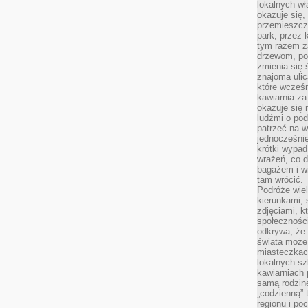
lokalnych w
okazuje się,
przemieszcz
park, przez 
tym razem za
drzewom, po
zmienia się 
znajoma ulic
które wcześn
kawiarnia za
okazuje się
ludźmi o po
patrzeć na w
jednocześnie
krótki wypad
wrażeń, co 
bagażem i w
tam wrócić.
Podróże wiel
kierunkami, 
zdjęciami, k
społecznośc
odkrywa, że
świata może 
miasteczkac
lokalnych s
kawiarniach
samą rodzin
„codzienną” 
regionu i po