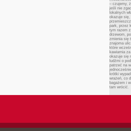
– czujemy, ż
jeśli nie zg
lokalnych w
okazuje się,
przemieszcz
park, przez 
tym razem za
drzewom, po
zmienia się 
znajoma ulic
które wcześn
kawiarnia za
okazuje się
ludźmi o po
patrzeć na w
jednocześnie
krótki wypad
wrażeń, co 
bagażem i w
tam wrócić.