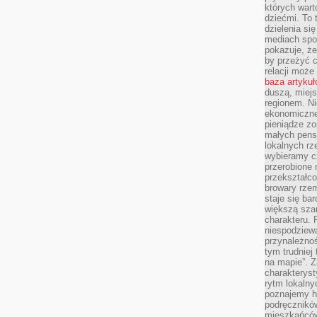
których wart
dziećmi. To 
dzielenia si
mediach spo
pokazuje, że
by przeżyć c
relacji moż
baza artyku
duszą, miejs
regionem. N
ekonomiczne
pieniądze zos
małych pensj
lokalnych rz
wybieramy cz
przerobione 
przekształco
browary rzem
staje się ba
większą szan
charakteru. 
niespodziew
przynależnoś
tym trudniej
na mapie”. 
charakteryst
rytm lokalny
poznajemy his
podręcznikó
mieszkańców