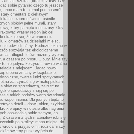
 Zamiast szukać „atrakcji z listy TOP
adać sobie pytanie: czego tu jeszcze
em, choć mam to niemal pod nosem?
 stary cmentarz z ciekawymi
lokalne jezioro o świcie, osiedle
nych bloków pełne murali, stary
jowy, który pamięta inne czasy. Gdy
aktować własny region jak cel
le okazuje się, że w promieniu
ciu kilometrów są dziesiątki miejsc,
y nie odwiedziliśmy. Podróże lokalne w
osób sprzyjają też ekologicznemu
Zamiast długich lotów możemy wybrać
r, a czasem po prostu… buty. Mniejszy
 to nie jedyna korzyść – równie ważna
 relacja z miejscem. Jadąc powoli,
ej: drobne zmiany w krajobrazie,
tektoniczne, twarze ludzi spotykanych
ożna zatrzymać się w małej piekarni,
ka słów ze sprzedawcą, zajrzeć na
, gdzie sprzedawcy znają się po
zasie takich podróży warto świadomie
ać wspomnienia. Dla jednych będą to
retnych detali – drzwi, okien, szyldów
 krótkie opisy w notesie albo nagrania
órych opowiadają sobie samym, co
ą. Z czasem z tych materiałów robi się
ewodnik po okolicy: mapa miejsc, do
o wrócić z przyjaciółmi, rodzicami czy
także świetny punkt wyjścia do