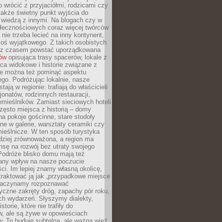
o wrócić z przyjaciółmi, rodzicami czy
także świetny punkt wyjścia do
ę wiedzą z innymi. Na blogach czy w
łecznościowych coraz więcej twórców
 nie trzeba lecieć na inny kontynent,
oś wyjątkowego. Z takich osobistych
e z czasem powstać uporządkowana
łów
opisująca trasy spacerów, lokale z
ca widokowe i historie związane z
ie można też pominąć aspektu
go. Podróżując lokalnie, nasze
tają w regionie: trafiają do właścicieli
onatów, rodzinnych restauracji,
emieślników. Zamiast sieciowych hoteli
ęsto miejsca z historią – domy
na pokoje gościnne, stare stodoły
ne w galerie, warsztaty ceramiki czy
ieślnicze. W ten sposób turystyka
rdziej zrównoważona, a region ma
sę na rozwój bez utraty swojego
Podróże blisko domu mają też
any wpływ na nasze poczucie
ci. Im lepiej znamy własną okolicę,
 traktować ją jak „przypadkowe miejsce
Zaczynamy rozpoznawać
yczne zakręty dróg, zapachy pór roku,
ch wydarzeń. Słyszymy dialekty,
torie, które nie trafiły do
w, ale są żywe w opowieściach
. To buduje subtelną, ale ważną więź