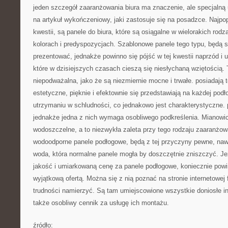
jeden szczegół zaaranżowania biura ma znaczenie, ale specjalną
na artykuł wykończeniowy, jaki zastosuje się na posadzce. Najpopu
kwestii, są panele do biura, które są osiągalne w wielorakich rodz
kolorach i predyspozycjach. Szablonowe panele tego typu, będą s
prezentować, jednakże powinno się pójść w tej kwestii naprzód i
które w dzisiejszych czasach cieszą się niesłychaną wziętością. T
niepodważalna, jako że są niezmiernie mocne i trwałe. posiadają 
estetyczne, pięknie i efektownie się przedstawiają na każdej pod
utrzymaniu w schludności, co jednakowo jest charakterystyczne. p
jednakże jedna z nich wymaga osobliwego podkreślenia. Mianowic
wodoszczelne, a to niezwykła zaleta przy tego rodzaju zaaranżo
wodoodporne panele podłogowe, będą z tej przyczyny pewne, nawet
woda, która normalne panele mogła by doszczętnie zniszczyć. Jeż
jakość i umiarkowaną cenę za panele podłogowe, koniecznie powi
wyjątkową ofertą. Można się z nią poznać na stronie internetowej
trudności namierzyć. Są tam umiejscowione wszystkie doniosłe in
także osobliwy cennik za usługę ich montażu.
źródło: