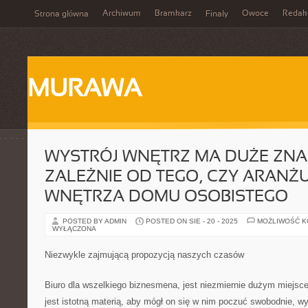
Archiwum
Bramkarz
Owoce
Redak
Strona główna
Finały
MURAWA
WYSTRÓJ WNĘTRZ MA DUŻE ZNAC
ZALEŻNIE OD TEGO, CZY ARANŻU
WNĘTRZA DOMU OSOBISTEGO
POSTED BY ADMIN
POSTED ON SIE - 20 - 2025
MOŻLIWOŚĆ 
WYŁĄCZONA
Niezwykle zajmującą propozycją naszych czasów
Biuro dla wszelkiego biznesmena, jest niezmiernie dużym miejsc
jest istotną materią, aby mógł on się w nim poczuć swobodnie, w