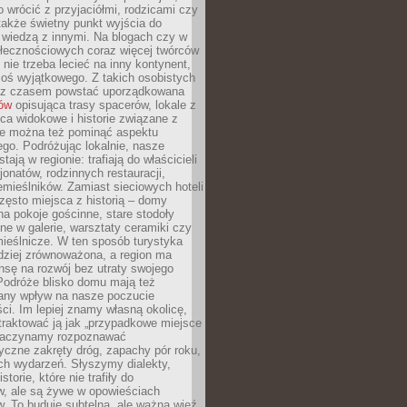
o wrócić z przyjaciółmi, rodzicami czy
także świetny punkt wyjścia do
ę wiedzą z innymi. Na blogach czy w
łecznościowych coraz więcej twórców
 nie trzeba lecieć na inny kontynent,
oś wyjątkowego. Z takich osobistych
e z czasem powstać uporządkowana
łów
opisująca trasy spacerów, lokale z
ca widokowe i historie związane z
ie można też pominąć aspektu
go. Podróżując lokalnie, nasze
tają w regionie: trafiają do właścicieli
onatów, rodzinnych restauracji,
emieślników. Zamiast sieciowych hoteli
ęsto miejsca z historią – domy
na pokoje gościnne, stare stodoły
ne w galerie, warsztaty ceramiki czy
ieślnicze. W ten sposób turystyka
rdziej zrównoważona, a region ma
sę na rozwój bez utraty swojego
Podróże blisko domu mają też
any wpływ na nasze poczucie
ci. Im lepiej znamy własną okolicę,
 traktować ją jak „przypadkowe miejsce
Zaczynamy rozpoznawać
yczne zakręty dróg, zapachy pór roku,
ch wydarzeń. Słyszymy dialekty,
torie, które nie trafiły do
w, ale są żywe w opowieściach
. To buduje subtelną, ale ważną więź