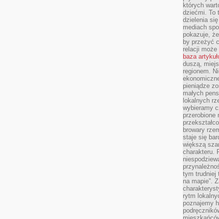
których wart
dziećmi. To 
dzielenia si
mediach spo
pokazuje, że
by przeżyć c
relacji moż
baza artyku
duszą, miejs
regionem. N
ekonomiczne
pieniądze zos
małych pensj
lokalnych rz
wybieramy cz
przerobione 
przekształco
browary rzem
staje się ba
większą szan
charakteru. 
niespodziew
przynależnoś
tym trudniej
na mapie”. 
charakteryst
rytm lokalny
poznajemy his
podręcznikó
mieszkańców