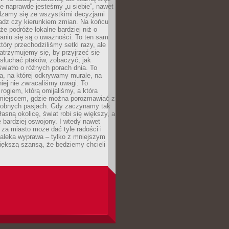
e naprawdę jesteśmy „u siebie”, nawet
adzamy się ze wszystkimi decyzjami
ładz czy kierunkiem zmian. Na końcu
 że podróże lokalne bardziej niż o
aniu się są o uważności. To ten sam
który przechodziliśmy setki razy, ale
trzymujemy się, by przyjrzeć się
słuchać ptaków, zobaczyć, jak
światło o różnych porach dnia. To
a, na której odkrywamy murale, na
iej nie zwracaliśmy uwagi. To
 rogiem, którą omijaliśmy, a która
 miejscem, gdzie można porozmawiać z
dobnych pasjach. Gdy zaczynamy tak
łasną okolicę, świat robi się większy, a
 bardziej oswojony. I wtedy nawet
 za miasto może dać tyle radości i
daleka wyprawa – tylko z mniejszym
iększą szansą, że będziemy chcieli