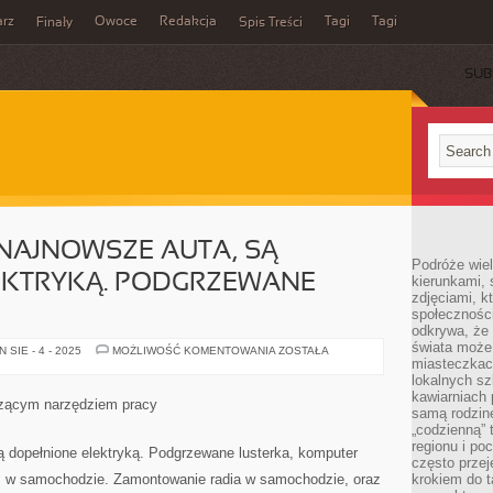
rz
Owoce
Redakcja
Tagi
Tagi
Finały
Spis Treści
SUB
NAJNOWSZE AUTA, SĄ
Podróże wiel
EKTRYKĄ. PODGRZEWANE
kierunkami, 
zdjęciami, k
społecznośc
odkrywa, że
świata może 
WSPÓŁCZEŚNIE,
SIE - 4 - 2025
MOŻLIWOŚĆ KOMENTOWANIA
ZOSTAŁA
NAJNOWSZE
miasteczkac
AUTA,
lokalnych s
SĄ
kawiarniach
WYPEŁNIONE
czącym narzędziem pracy
ELEKTRYKĄ.
samą rodzin
PODGRZEWANE
„codzienną” 
LUSTERKA
regionu i po
 dopełnione elektryką. Podgrzewane lusterka, komputer
często przej
S w samochodzie. Zamontowanie radia w samochodzie, oraz
krokiem do t