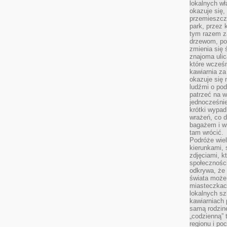
lokalnych w
okazuje się,
przemieszcz
park, przez 
tym razem za
drzewom, po
zmienia się 
znajoma ulic
które wcześn
kawiarnia za
okazuje się
ludźmi o po
patrzeć na w
jednocześnie
krótki wypad
wrażeń, co 
bagażem i w
tam wrócić.
Podróże wiel
kierunkami, 
zdjęciami, k
społecznośc
odkrywa, że
świata może 
miasteczkac
lokalnych s
kawiarniach
samą rodzin
„codzienną” 
regionu i po