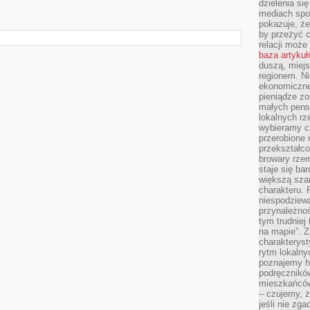
dzielenia si
mediach spo
pokazuje, że
by przeżyć c
relacji moż
baza artyku
duszą, miejs
regionem. N
ekonomiczne
pieniądze zos
małych pensj
lokalnych rz
wybieramy cz
przerobione 
przekształco
browary rzem
staje się ba
większą szan
charakteru. 
niespodziew
przynależnoś
tym trudniej
na mapie”. 
charakteryst
rytm lokalny
poznajemy his
podręcznikó
mieszkańców
– czujemy, ż
jeśli nie zg