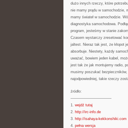
dużo innych rzeczy, które potrzeb
nie mamy prądu w samochodzie, mi
mamy świateł w samochodzie. Wów
diagnostyka samochodowa. Podłąc
program, jesteśmy w stanie zakom
Czasem wystarczy zresetować komp
jaltest. Nieraz tak jest, że kłopot
absorbuje. Niestety, każdy samoch
uważać, bowiem jeden kabel, moż
jest tak że jak montujemy radio, 
musimy poszukać bezpieczników, i z
najodpowiedniej, takie rzeczy zo
źródło:
———————————
1.
wejdź tutaj
2.
http://irc-info.de
3.
http://isahaya-kekkonshiki.com
4.
pełna wersja