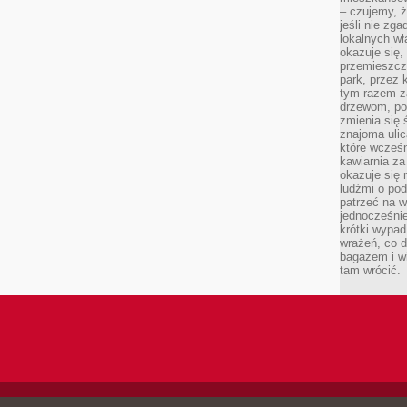
– czujemy, ż
jeśli nie zg
lokalnych w
okazuje się,
przemieszcz
park, przez 
tym razem za
drzewom, po
zmienia się 
znajoma ulic
które wcześn
kawiarnia za
okazuje się
ludźmi o po
patrzeć na w
jednocześnie
krótki wypad
wrażeń, co 
bagażem i w
tam wrócić.