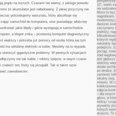
perspektywy.
ują prądu na rozruch. Czasami nie wiemy, z jakiego powodu
10”, warto z
nie widział
mo że akumulator jest naładowany. Z jakiej przyczyny nie
Może to być
czas potrzebujemy warsztatu, który absorbuje się
nagrobkami, 
modernistycz
zając samochód do komputera, oraz posiadając właściwy
dworzec kole
unikować jakie błędy i gdzie występują w samochodzie.
zaczynamy tr
podróży, nag
uter, a kłopot znika – przetestuj komputer diagnostyczny
kilkudziesię
których nigd
 jest większy i potrzeba już pomocy od osoby która się tym
naturalny sp
ód ma odrobinę elektryki w sobie. Niestety na to wypada
podejściu. 
pociąg, rowe
e utworzyć gigantyczne problemy. W pewnych sytuacjach
ślad węglowy
podłączymy nie tak kable, i robimy spięcie, w owym czasie
jest głębsza
widzimy więc
naleźć ten, który się przepalił. Tak w takim razie
detale archi
po drodze. M
stawić zawodowcom.
zamienić kil
lokalny targ
imieniu. W c
kolekcjonow
zdjęcia konk
– dla innych
głosu, w kt
widzą i czuj
prywatny prz
których wart
dziećmi. To 