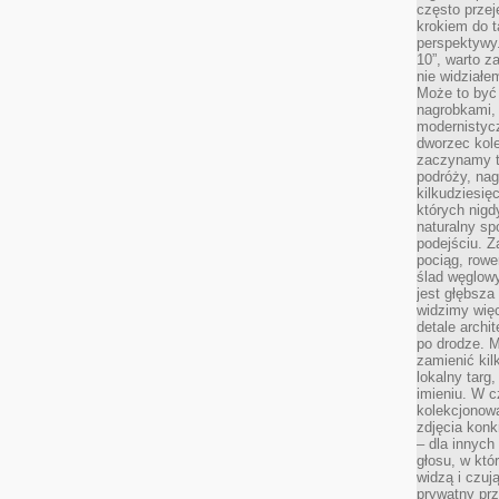
często przej
krokiem do t
perspektywy.
10”, warto z
nie widział
Może to być
nagrobkami, 
modernistycz
dworzec kole
zaczynamy tr
podróży, nag
kilkudziesię
których nigd
naturalny sp
podejściu. 
pociąg, rowe
ślad węglowy
jest głębsza
widzimy więc
detale archi
po drodze. M
zamienić kil
lokalny targ
imieniu. W c
kolekcjonow
zdjęcia konk
– dla innych
głosu, w kt
widzą i czuj
prywatny prz