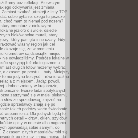
eżdżamy bez refleksji. Pierwszym
akiego odkrywania jest zmiana
 Zamiast szukać „atrakcji z listy TOP
adać sobie pytanie: czego tu jeszcze
em, choć mam to niemal pod nosem?
 stary cmentarz z ciekawymi
lokalne jezioro o świcie, osiedle
nych bloków pełne murali, stary
jowy, który pamięta inne czasy. Gdy
aktować własny region jak cel
le okazuje się, że w promieniu
ciu kilometrów są dziesiątki miejsc,
y nie odwiedziliśmy. Podróże lokalne w
osób sprzyjają też ekologicznemu
Zamiast długich lotów możemy wybrać
r, a czasem po prostu… buty. Mniejszy
 to nie jedyna korzyść – równie ważna
 relacja z miejscem. Jadąc powoli,
ej: drobne zmiany w krajobrazie,
tektoniczne, twarze ludzi spotykanych
ożna zatrzymać się w małej piekarni,
ka słów ze sprzedawcą, zajrzeć na
, gdzie sprzedawcy znają się po
zasie takich podróży warto świadomie
ać wspomnienia. Dla jednych będą to
retnych detali – drzwi, okien, szyldów
 krótkie opisy w notesie albo nagrania
órych opowiadają sobie samym, co
ą. Z czasem z tych materiałów robi się
ewodnik po okolicy: mapa miejsc, do