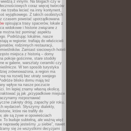
ę wiedzą z innymi. Na blogach czy w
łecznościowych coraz więcej twórców
 nie trzeba lecieć na inny kontynent,
oś wyjątkowego. Z takich osobistych
e z czasem powstać uporządkowana
łów
opisująca trasy spacerów, lokale z
ca widokowe i historie związane z
ie można też pominąć aspektu
go. Podróżując lokalnie, nasze
tają w regionie: trafiają do właścicieli
onatów, rodzinnych restauracji,
emieślników. Zamiast sieciowych hoteli
ęsto miejsca z historią – domy
na pokoje gościnne, stare stodoły
ne w galerie, warsztaty ceramiki czy
ieślnicze. W ten sposób turystyka
rdziej zrównoważona, a region ma
sę na rozwój bez utraty swojego
Podróże blisko domu mają też
any wpływ na nasze poczucie
ci. Im lepiej znamy własną okolicę,
 traktować ją jak „przypadkowe miejsce
Zaczynamy rozpoznawać
yczne zakręty dróg, zapachy pór roku,
ch wydarzeń. Słyszymy dialekty,
torie, które nie trafiły do
w, ale są żywe w opowieściach
. To buduje subtelną, ale ważną więź
e naprawdę jesteśmy „u siebie”, nawet
adzamy się ze wszystkimi decyzjami