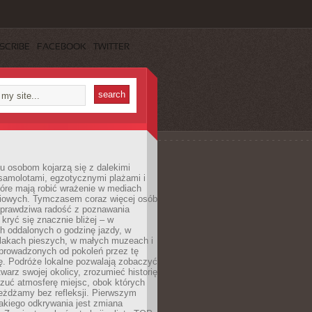
SCRIBE
FACEBOOK
TWITTER
u osobom kojarzą się z dalekimi
samolotami, egzotycznymi plażami i
tóre mają robić wrażenie w mediach
iowych. Tymczasem coraz więcej osób
 prawdziwa radość z poznawania
kryć się znacznie bliżej – w
h oddalonych o godzinę jazdy, w
zlakach pieszych, w małych muzeach i
 prowadzonych od pokoleń przez tę
ę. Podróże lokalne pozwalają zobaczyć
twarz swojej okolicy, zrozumieć historię
czuć atmosferę miejsc, obok których
eżdżamy bez refleksji. Pierwszym
akiego odkrywania jest zmiana