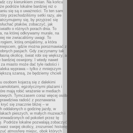
ładz czy kierunkiem zmian. Na końcu
 że podróże lokalne bardziej niż o
aniu się są o uważności. To ten sam
który przechodziliśmy setki razy, ale
trzymujemy się, by przyjrzeć się
słuchać ptaków, zobaczyć, jak
światło o różnych porach dnia. To
a, na której odkrywamy murale, na
iej nie zwracaliśmy uwagi. To
 rogiem, którą omijaliśmy, a która
 miejscem, gdzie można porozmawiać z
dobnych pasjach. Gdy zaczynamy tak
łasną okolicę, świat robi się większy, a
 bardziej oswojony. I wtedy nawet
 za miasto może dać tyle radości i
daleka wyprawa – tylko z mniejszym
iększą szansą, że będziemy chcieli
u osobom kojarzą się z dalekimi
samolotami, egzotycznymi plażami i
tóre mają robić wrażenie w mediach
iowych. Tymczasem coraz więcej osób
 prawdziwa radość z poznawania
kryć się znacznie bliżej – w
h oddalonych o godzinę jazdy, w
zlakach pieszych, w małych muzeach i
 prowadzonych od pokoleń przez tę
ę. Podróże lokalne pozwalają zobaczyć
twarz swojej okolicy, zrozumieć historię
czuć atmosferę miejsc, obok których