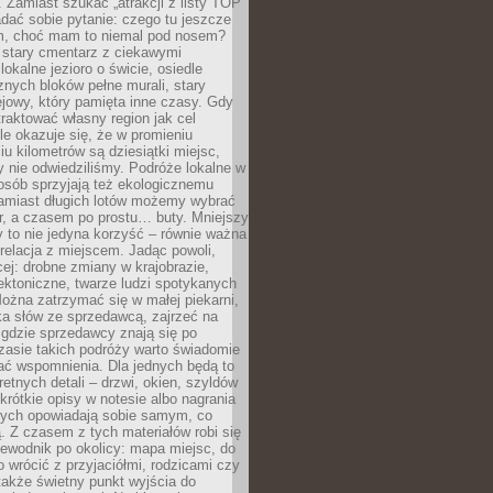
 Zamiast szukać „atrakcji z listy TOP
adać sobie pytanie: czego tu jeszcze
em, choć mam to niemal pod nosem?
 stary cmentarz z ciekawymi
lokalne jezioro o świcie, osiedle
nych bloków pełne murali, stary
jowy, który pamięta inne czasy. Gdy
aktować własny region jak cel
le okazuje się, że w promieniu
ciu kilometrów są dziesiątki miejsc,
y nie odwiedziliśmy. Podróże lokalne w
osób sprzyjają też ekologicznemu
Zamiast długich lotów możemy wybrać
r, a czasem po prostu… buty. Mniejszy
 to nie jedyna korzyść – równie ważna
 relacja z miejscem. Jadąc powoli,
ej: drobne zmiany w krajobrazie,
tektoniczne, twarze ludzi spotykanych
ożna zatrzymać się w małej piekarni,
ka słów ze sprzedawcą, zajrzeć na
, gdzie sprzedawcy znają się po
zasie takich podróży warto świadomie
ać wspomnienia. Dla jednych będą to
retnych detali – drzwi, okien, szyldów
 krótkie opisy w notesie albo nagrania
órych opowiadają sobie samym, co
ą. Z czasem z tych materiałów robi się
ewodnik po okolicy: mapa miejsc, do
o wrócić z przyjaciółmi, rodzicami czy
także świetny punkt wyjścia do