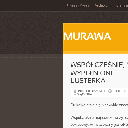
Archiwum
Bramka
Strona główna
MURAWA
WSPÓŁCZEŚNIE, 
WYPEŁNIONE EL
LUSTERKA
POSTED BY ADMIN
POSTED ON 
WYŁĄCZONA
Drukarka staje się niezwykle zna
Współcześnie, najnowsze wozy, są
pokładowy, w instalowany już GP