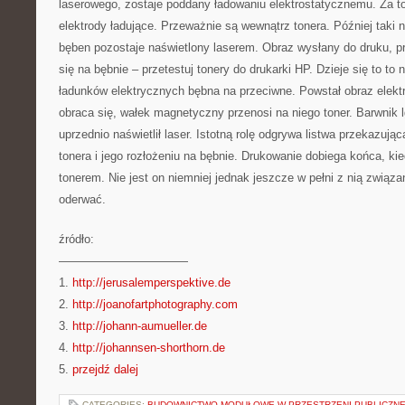
laserowego, zostaje poddany ładowaniu elektrostatycznemu. Za 
elektrody ładujące. Przeważnie są wewnątrz tonera. Później taki n
bęben pozostaje naświetlony laserem. Obraz wysłany do druku, p
się na bębnie – przetestuj tonery do drukarki HP. Dzieje się to to 
ładunków elektrycznych bębna na przeciwne. Powstał obraz elek
obraca się, wałek magnetyczny przenosi na niego toner. Barwnik l
uprzednio naświetlił laser. Istotną rolę odgrywa listwa przekazując
tonera i jego rozłożeniu na bębnie. Drukowanie dobiega końca, k
tonerem. Nie jest on niemniej jednak jeszcze w pełni z nią związa
oderwać.
źródło:
———————————
1.
http://jerusalemperspektive.de
2.
http://joanofartphotography.com
3.
http://johann-aumueller.de
4.
http://johannsen-shorthorn.de
5.
przejdź dalej
CATEGORIES:
BUDOWNICTWO MODUŁOWE W PRZESTRZENI PUBLICZNE