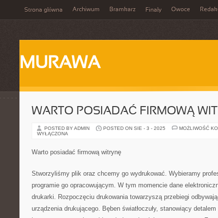
Archiwum
Bramkarz
Owoce
Redak
Strona główna
Finały
MURAWA
WARTO POSIADAĆ FIRMOWĄ WI
POSTED BY ADMIN
POSTED ON SIE - 3 - 2025
MOŻLIWOŚĆ K
WYŁĄCZONA
Warto posiadać firmową witrynę
Stworzyliśmy plik oraz chcemy go wydrukować. Wybieramy profes
programie go opracowującym. W tym momencie dane elektroniczn
drukarki. Rozpoczęciu drukowania towarzyszą przebiegi odbywają
urządzenia drukującego. Bęben światłoczuły, stanowiący detalem