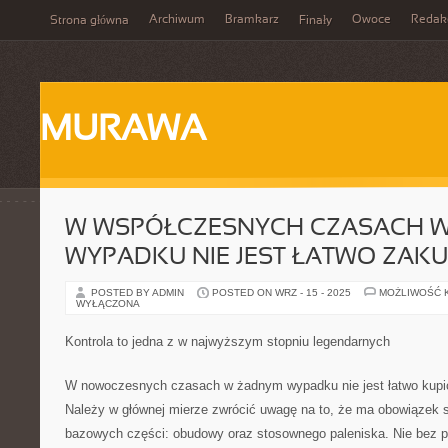
Archiwum
Bramkarz
Owoce
Redak
Strona główna
Finały
MURAWA
W WSPÓŁCZESNYCH CZASACH 
WYPADKU NIE JEST ŁATWO ZAKU
POSTED BY ADMIN
POSTED ON WRZ - 15 - 2025
MOŻLIWOŚĆ 
WYŁĄCZONA
Kontrola to jedna z w najwyższym stopniu legendarnych
W nowoczesnych czasach w żadnym wypadku nie jest łatwo kupi
Należy w głównej mierze zwrócić uwagę na to, że ma obowiązek 
bazowych części: obudowy oraz stosownego paleniska. Nie bez pr