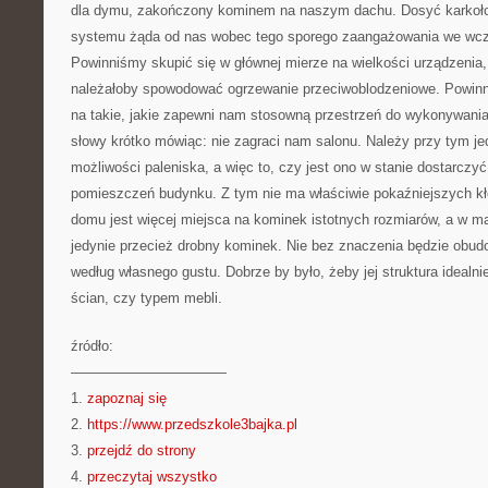
dla dymu, zakończony kominem na naszym dachu. Dosyć karkoł
systemu żąda od nas wobec tego sporego zaangażowania we wcz
Powinniśmy skupić się w głównej mierze na wielkości urządzenia
należałoby spowodować ogrzewanie przeciwoblodzeniowe. Powinn
na takie, jakie zapewni nam stosowną przestrzeń do wykonywania
słowy krótko mówiąc: nie zagraci nam salonu. Należy przy tym j
możliwości paleniska, a więc to, czy jest ono w stanie dostarczy
pomieszczeń budynku. Z tym nie ma właściwie pokaźniejszych k
domu jest więcej miejsca na kominek istotnych rozmiarów, a w m
jedynie przecież drobny kominek. Nie bez znaczenia będzie obu
według własnego gustu. Dobrze by było, żeby jej struktura idealn
ścian, czy typem mebli.
źródło:
———————————
1.
zapoznaj się
2.
https://www.przedszkole3bajka.pl
3.
przejdź do strony
4.
przeczytaj wszystko