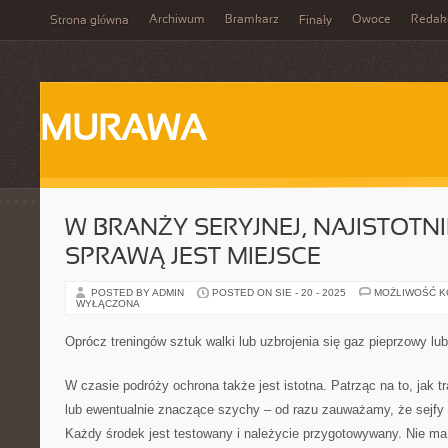
Archiwum
Bramkarz
Owoce
Redak
Strona główna
Finały
MURAWA
W BRANŻY SERYJNEJ, NAJISTOTNI
SPRAWĄ JEST MIEJSCE
POSTED BY ADMIN
POSTED ON SIE - 20 - 2025
MOŻLIWOŚĆ 
WYŁĄCZONA
Oprócz treningów sztuk walki lub uzbrojenia się gaz pieprzowy lub
W czasie podróży ochrona także jest istotna. Patrząc na to, jak t
lub ewentualnie znaczące szychy – od razu zauważamy, że sejfy 
Każdy środek jest testowany i należycie przygotowywany. Nie ma