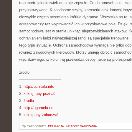
transportu jakiekolwiek auto się zepsuło. Co do samych aut – są 
przygotowywane. Kuloodporne szyby, karoseria oraz konwój innyc
niezwykle często przemierza krótkie dystanse. Wszystko po to,
agresorów czy też wyprowadzić ich w przysłowiowe pole. Dzięki 
samochodowa jest w stanie uniknąć nieprzewidzianych ataków. Kor
ochranianiem ludzi najważniejszej rangi są specjalnie trenowane 
tego typu sytuacje. Ochrona samochodowa wymaga nie tylko dob
również zawodowych kierowców, którzy umieją obrócić samochód 
więc dziwnego, iż kolumną przewodzą osoby, jakie są profesjonal
źródło:
———————————
1.
http://uchitelu.info
2.
kliknij, aby poznać
3.
źródło
4.
http://ugamela.eu
5.
kliknij aby zobaczyć
CATEGORIES:
EDUKACJA I METODY NAUCZANIA