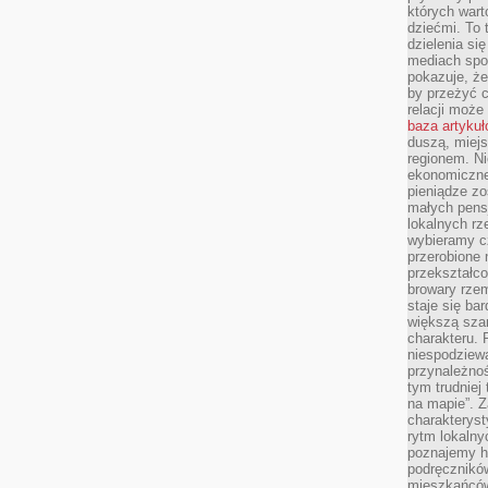
których wart
dziećmi. To 
dzielenia si
mediach spo
pokazuje, że
by przeżyć c
relacji moż
baza artyku
duszą, miejs
regionem. N
ekonomiczne
pieniądze zos
małych pensj
lokalnych rz
wybieramy cz
przerobione 
przekształco
browary rzem
staje się ba
większą szan
charakteru. 
niespodziew
przynależnoś
tym trudniej
na mapie”. 
charakteryst
rytm lokalny
poznajemy his
podręcznikó
mieszkańców