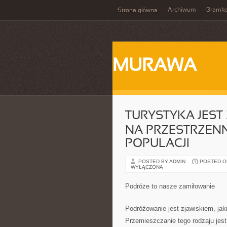
Archiwum
Bramka
Strona główna
MURAWA
TURYSTYKA JEST
NA PRZESTRZENN
POPULACJI
POSTED BY ADMIN
POSTED ON 
WYŁĄCZONA
Podróże to nasze zamiłowanie
Podróżowanie jest zjawiskiem, jak
Przemieszczanie tego rodzaju jes