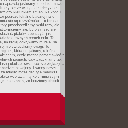
e naprawdę jesteśmy „u siebie”, nawet
adzamy się ze wszystkimi decyzjami
ładz czy kierunkiem zmian. Na końcu
 że podróże lokalne bardziej niż o
aniu się są o uważności. To ten sam
który przechodziliśmy setki razy, ale
trzymujemy się, by przyjrzeć się
słuchać ptaków, zobaczyć, jak
światło o różnych porach dnia. To
a, na której odkrywamy murale, na
iej nie zwracaliśmy uwagi. To
 rogiem, którą omijaliśmy, a która
 miejscem, gdzie można porozmawiać z
dobnych pasjach. Gdy zaczynamy tak
łasną okolicę, świat robi się większy, a
 bardziej oswojony. I wtedy nawet
 za miasto może dać tyle radości i
daleka wyprawa – tylko z mniejszym
iększą szansą, że będziemy chcieli