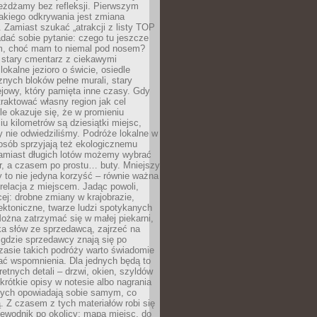
eżdżamy bez refleksji. Pierwszym
akiego odkrywania jest zmiana
 Zamiast szukać „atrakcji z listy TOP
adać sobie pytanie: czego tu jeszcze
em, choć mam to niemal pod nosem?
 stary cmentarz z ciekawymi
lokalne jezioro o świcie, osiedle
nych bloków pełne murali, stary
jowy, który pamięta inne czasy. Gdy
aktować własny region jak cel
le okazuje się, że w promieniu
ciu kilometrów są dziesiątki miejsc,
y nie odwiedziliśmy. Podróże lokalne w
osób sprzyjają też ekologicznemu
Zamiast długich lotów możemy wybrać
r, a czasem po prostu… buty. Mniejszy
 to nie jedyna korzyść – równie ważna
 relacja z miejscem. Jadąc powoli,
ej: drobne zmiany w krajobrazie,
tektoniczne, twarze ludzi spotykanych
ożna zatrzymać się w małej piekarni,
ka słów ze sprzedawcą, zajrzeć na
, gdzie sprzedawcy znają się po
zasie takich podróży warto świadomie
ać wspomnienia. Dla jednych będą to
retnych detali – drzwi, okien, szyldów
 krótkie opisy w notesie albo nagrania
órych opowiadają sobie samym, co
ą. Z czasem z tych materiałów robi się
ewodnik po okolicy: mapa miejsc, do