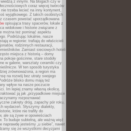
ę wiedzą z innymi. Na blogach czy w
łecznościowych coraz więcej twórców
 nie trzeba lecieć na inny kontynent,
oś wyjątkowego. Z takich osobistych
e z czasem powstać uporządkowana
łów
opisująca trasy spacerów, lokale z
ca widokowe i historie związane z
ie można też pominąć aspektu
go. Podróżując lokalnie, nasze
tają w regionie: trafiają do właścicieli
onatów, rodzinnych restauracji,
emieślników. Zamiast sieciowych hoteli
ęsto miejsca z historią – domy
na pokoje gościnne, stare stodoły
ne w galerie, warsztaty ceramiki czy
ieślnicze. W ten sposób turystyka
rdziej zrównoważona, a region ma
sę na rozwój bez utraty swojego
Podróże blisko domu mają też
any wpływ na nasze poczucie
ci. Im lepiej znamy własną okolicę,
 traktować ją jak „przypadkowe miejsce
Zaczynamy rozpoznawać
yczne zakręty dróg, zapachy pór roku,
ch wydarzeń. Słyszymy dialekty,
torie, które nie trafiły do
w, ale są żywe w opowieściach
. To buduje subtelną, ale ważną więź
e naprawdę jesteśmy „u siebie”, nawet
adzamy się ze wszystkimi decyzjami