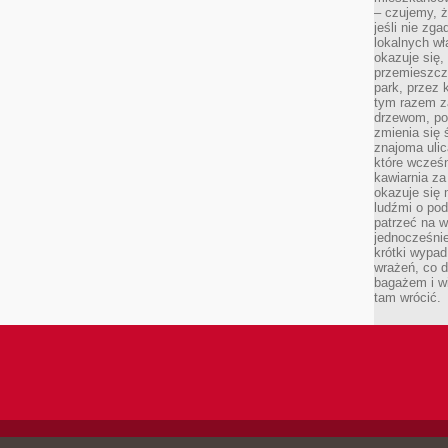
– czujemy, ż
jeśli nie zg
lokalnych w
okazuje się,
przemieszcz
park, przez 
tym razem za
drzewom, po
zmienia się 
znajoma ulic
które wcześn
kawiarnia za
okazuje się
ludźmi o po
patrzeć na w
jednocześnie
krótki wypad
wrażeń, co 
bagażem i w
tam wrócić.