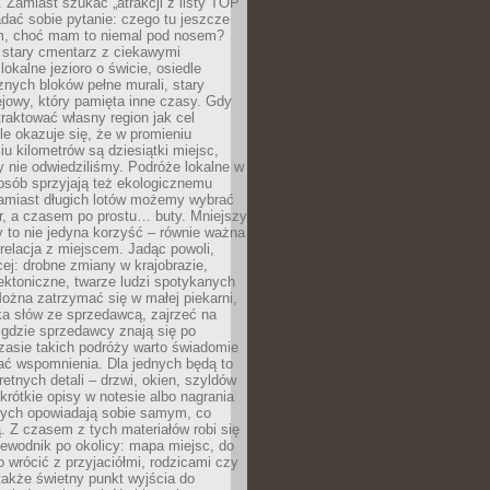
 Zamiast szukać „atrakcji z listy TOP
adać sobie pytanie: czego tu jeszcze
em, choć mam to niemal pod nosem?
 stary cmentarz z ciekawymi
lokalne jezioro o świcie, osiedle
nych bloków pełne murali, stary
jowy, który pamięta inne czasy. Gdy
aktować własny region jak cel
le okazuje się, że w promieniu
ciu kilometrów są dziesiątki miejsc,
y nie odwiedziliśmy. Podróże lokalne w
osób sprzyjają też ekologicznemu
Zamiast długich lotów możemy wybrać
r, a czasem po prostu… buty. Mniejszy
 to nie jedyna korzyść – równie ważna
 relacja z miejscem. Jadąc powoli,
ej: drobne zmiany w krajobrazie,
tektoniczne, twarze ludzi spotykanych
ożna zatrzymać się w małej piekarni,
ka słów ze sprzedawcą, zajrzeć na
, gdzie sprzedawcy znają się po
zasie takich podróży warto świadomie
ać wspomnienia. Dla jednych będą to
retnych detali – drzwi, okien, szyldów
 krótkie opisy w notesie albo nagrania
órych opowiadają sobie samym, co
ą. Z czasem z tych materiałów robi się
ewodnik po okolicy: mapa miejsc, do
o wrócić z przyjaciółmi, rodzicami czy
także świetny punkt wyjścia do