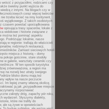
o wrócić z przyjaciółmi, rodzicami czy
także świetny punkt wyjścia do
ę wiedzą z innymi. Na blogach czy w
łecznościowych coraz więcej twórców
 nie trzeba lecieć na inny kontynent,
oś wyjątkowego. Z takich osobistych
e z czasem powstać uporządkowana
łów
opisująca trasy spacerów, lokale z
ca widokowe i historie związane z
ie można też pominąć aspektu
go. Podróżując lokalnie, nasze
tają w regionie: trafiają do właścicieli
onatów, rodzinnych restauracji,
emieślników. Zamiast sieciowych hoteli
ęsto miejsca z historią – domy
na pokoje gościnne, stare stodoły
ne w galerie, warsztaty ceramiki czy
ieślnicze. W ten sposób turystyka
rdziej zrównoważona, a region ma
sę na rozwój bez utraty swojego
Podróże blisko domu mają też
any wpływ na nasze poczucie
ci. Im lepiej znamy własną okolicę,
 traktować ją jak „przypadkowe miejsce
Zaczynamy rozpoznawać
yczne zakręty dróg, zapachy pór roku,
ch wydarzeń. Słyszymy dialekty,
torie, które nie trafiły do
w, ale są żywe w opowieściach
. To buduje subtelną, ale ważną więź