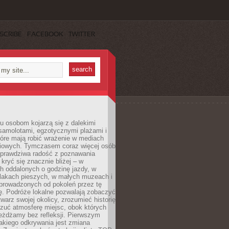
SCRIBE
FACEBOOK
TWITTER
u osobom kojarzą się z dalekimi
samolotami, egzotycznymi plażami i
tóre mają robić wrażenie w mediach
iowych. Tymczasem coraz więcej osób
 prawdziwa radość z poznawania
kryć się znacznie bliżej – w
h oddalonych o godzinę jazdy, w
zlakach pieszych, w małych muzeach i
 prowadzonych od pokoleń przez tę
ę. Podróże lokalne pozwalają zobaczyć
twarz swojej okolicy, zrozumieć historię
czuć atmosferę miejsc, obok których
eżdżamy bez refleksji. Pierwszym
akiego odkrywania jest zmiana