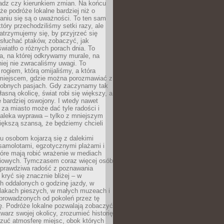
ładz czy kierunkiem zmian. Na końcu
 że podróże lokalne bardziej niż o
aniu się są o uważności. To ten sam
który przechodziliśmy setki razy, ale
trzymujemy się, by przyjrzeć się
słuchać ptaków, zobaczyć, jak
światło o różnych porach dnia. To
a, na której odkrywamy murale, na
iej nie zwracaliśmy uwagi. To
 rogiem, którą omijaliśmy, a która
 miejscem, gdzie można porozmawiać z
dobnych pasjach. Gdy zaczynamy tak
łasną okolicę, świat robi się większy, a
 bardziej oswojony. I wtedy nawet
 za miasto może dać tyle radości i
daleka wyprawa – tylko z mniejszym
iększą szansą, że będziemy chcieli
u osobom kojarzą się z dalekimi
samolotami, egzotycznymi plażami i
tóre mają robić wrażenie w mediach
iowych. Tymczasem coraz więcej osób
 prawdziwa radość z poznawania
kryć się znacznie bliżej – w
h oddalonych o godzinę jazdy, w
zlakach pieszych, w małych muzeach i
 prowadzonych od pokoleń przez tę
ę. Podróże lokalne pozwalają zobaczyć
twarz swojej okolicy, zrozumieć historię
czuć atmosferę miejsc, obok których