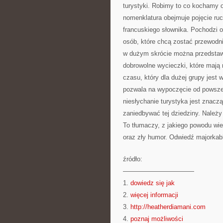
turystyki. Robimy to co kochamy o
nomenklatura obejmuje pojęcie ru
francuskiego słownika. Pochodzi o
osób, które chcą zostać przewodn
w dużym skrócie można przedstawi
dobrowolne wycieczki, które mają 
czasu, który dla dużej grupy jest
pozwala na wypoczęcie od powszed
niesłychanie turystyka jest znacz
zaniedbywać tej dziedziny. Należy
To tłumaczy, z jakiego powodu wie
oraz zły humor. Odwiedź majorkabl
źródło:
———————————
1.
dowiedz się jak
2.
więcej informacji
3.
http://heatherdiamani.com
4.
poznaj możliwości