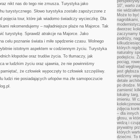
perspektywy.
raz nikt nas do tego nie zmusza. Turystyka jako
10”, warto z
nie widział
chu turystycznego. Słowo turystyka zostało zapożyczone z
Może to być
d pojęcia tour, które jak wiadomo świadczy wycieczkę. Dla
nagrobkami, 
modernistycz
ikami rekomendujemy – najładniejsze plaże na Majorce. Tak
dworzec kole
ć turystykę. Sprawdź atrakcje na Majorce. Jako
zaczynamy tr
podróży, nag
na celu poznanie świata i miłe spędzenie czasu. Wolnego
kilkudziesię
których nigd
 wybitnie istotnym aspektem w codziennym życiu. Turystyka
naturalny sp
nich kłopotów oraz trudów życia. To tłumaczy, jak
podejściu. 
pociąg, rowe
ąca w ludzkim życiu oraz ujawnia, że nie powinniśmy
ślad węglowy
 pamiętać, że człowiek wypoczęty to człowiek szczęśliwy.
jest głębsza
widzimy więc
lu ludzi nie posiadających urlopów ma złe samopoczucie
detale archi
po drodze. M
og.pl.
zamienić kil
lokalny targ
imieniu. W c
kolekcjonow
zdjęcia konk
– dla innych
głosu, w kt
widzą i czuj
prywatny prz
których wart
dziećmi. To 