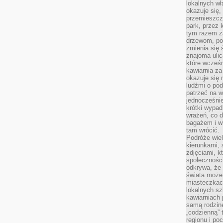
lokalnych w
okazuje się,
przemieszcz
park, przez 
tym razem za
drzewom, po
zmienia się 
znajoma ulic
które wcześn
kawiarnia za
okazuje się
ludźmi o po
patrzeć na w
jednocześnie
krótki wypad
wrażeń, co 
bagażem i w
tam wrócić.
Podróże wiel
kierunkami, 
zdjęciami, k
społecznośc
odkrywa, że
świata może 
miasteczkac
lokalnych s
kawiarniach
samą rodzin
„codzienną” 
regionu i po