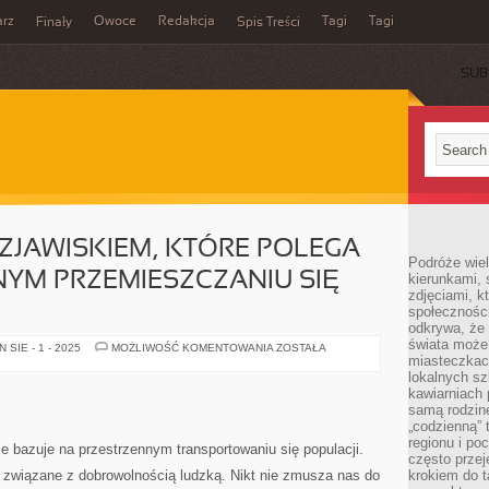
rz
Owoce
Redakcja
Tagi
Tagi
Finały
Spis Treści
SUB
 ZJAWISKIEM, KTÓRE POLEGA
Podróże wiel
YM PRZEMIESZCZANIU SIĘ
kierunkami, 
zdjęciami, k
społecznośc
odkrywa, że
świata może 
TURYSTYKA
SIE - 1 - 2025
MOŻLIWOŚĆ KOMENTOWANIA
ZOSTAŁA
JEST
miasteczkac
ZJAWISKIEM,
lokalnych s
KTÓRE
kawiarniach
POLEGA
NA
samą rodzin
PRZESTRZENNYM
„codzienną” 
PRZEMIESZCZANIU
regionu i po
SIĘ
ie bazuje na przestrzennym transportowaniu się populacji.
POPULACJI
często przej
t związane z dobrowolnością ludzką. Nikt nie zmusza nas do
krokiem do t