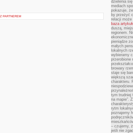
dzielenia si
mediach spo
pokazuje, że
by przeżyć c
 Z PARTNEREM
relacji moż
baza artyku
duszą, miejs
regionem. N
ekonomiczne
pieniądze zos
małych pensj
lokalnych rz
wybieramy cz
przerobione 
przekształco
browary rzem
staje się ba
większą szan
charakteru. 
niespodziew
przynależnoś
tym trudniej
na mapie”. 
charakteryst
rytm lokalny
poznajemy his
podręcznikó
mieszkańców
– czujemy, ż
jeśli nie zg