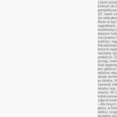
często przej
krokiem do t
perspektywy.
10”, warto z
nie widział
Może to być
nagrobkami, 
modernistycz
dworzec kole
zaczynamy tr
podróży, nag
kilkudziesię
których nigd
naturalny sp
podejściu. 
pociąg, rowe
ślad węglowy
jest głębsza
widzimy więc
detale archi
po drodze. M
zamienić kil
lokalny targ
imieniu. W c
kolekcjonow
zdjęcia konk
– dla innych
głosu, w kt
widzą i czuj
prywatny prz