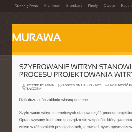
Archiwum
Bramkarz
Owoce
Redak
Strona główna
Finały
MURAWA
SZYFROWANIE WITRYN STANOWI
PROCESU PROJEKTOWANIA WITR
POSTED BY ADMIN
POSTED ON LIP - 13 - 2025
MOŻLIWOŚĆ 
WYŁĄCZONA
Dziś dużo osób zakłada własną domenę
Szyfrowanie witryn internetowych stanowi część procesu projekto
Opracowywany kod stron sporządza się w sposób, który gwarantuj
witryn w różnorakich przeglądarkach, a również bywa optymalizo