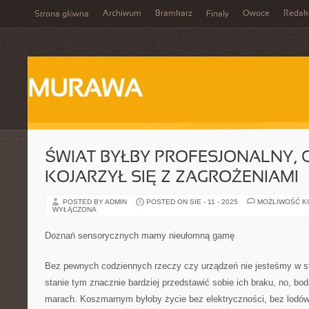
Archiwum
Bramkarz
Owoce
Redak
Strona główna
Finały
MURAWA
ŚWIAT BYŁBY PROFESJONALNY, 
KOJARZYŁ SIĘ Z ZAGROŻENIAMI
POSTED BY ADMIN
POSTED ON SIE - 11 - 2025
MOŻLIWOŚĆ 
WYŁĄCZONA
Doznań sensorycznych mamy nieułomną gamę
Bez pewnych codziennych rzeczy czy urządzeń nie jesteśmy w st
stanie tym znacznie bardziej przedstawić sobie ich braku, no, bo
marach. Koszmarnym byłoby życie bez elektryczności, bez lodó