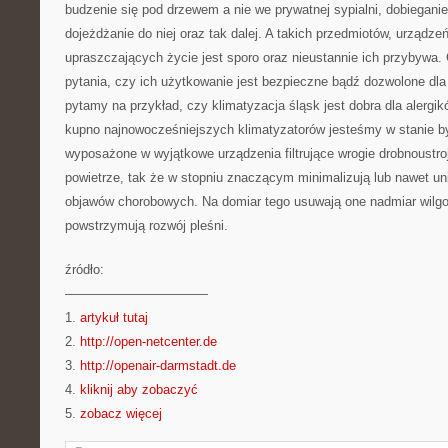
budzenie się pod drzewem a nie we prywatnej sypialni, dobiegani
dojeżdżanie do niej oraz tak dalej. A takich przedmiotów, urządze
upraszczających życie jest sporo oraz nieustannie ich przybywa. 
pytania, czy ich użytkowanie jest bezpieczne bądź dozwolone dla 
pytamy na przykład, czy klimatyzacja śląsk jest dobra dla alergi
kupno najnowocześniejszych klimatyzatorów jesteśmy w stanie b
wyposażone w wyjątkowe urządzenia filtrujące wrogie drobnoustr
powietrze, tak że w stopniu znaczącym minimalizują lub nawet un
objawów chorobowych. Na domiar tego usuwają one nadmiar wilgot
powstrzymują rozwój pleśni.
źródło:
———————————
1.
artykuł tutaj
2.
http://open-netcenter.de
3.
http://openair-darmstadt.de
4.
kliknij aby zobaczyć
5.
zobacz więcej