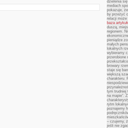
dzielenia si
mediach spo
pokazuje, że
by przeżyć c
relacji moż
baza artyku
duszą, miejs
regionem. N
ekonomiczne
pieniądze zos
małych pensj
lokalnych rz
wybieramy cz
przerobione 
przekształco
browary rzem
staje się ba
większą szan
charakteru. 
niespodziew
przynależnoś
tym trudniej
na mapie”. 
charakteryst
rytm lokalny
poznajemy his
podręcznikó
mieszkańców
– czujemy, ż
jeśli nie zg