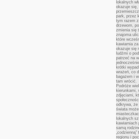
lokalnych w
okazuje się,
przemieszcz
park, przez 
tym razem za
drzewom, po
zmienia się 
znajoma ulic
które wcześn
kawiarnia za
okazuje się
ludźmi o po
patrzeć na w
jednocześnie
krótki wypad
wrażeń, co 
bagażem i w
tam wrócić.
Podróże wiel
kierunkami, 
zdjęciami, k
społecznośc
odkrywa, że
świata może 
miasteczkac
lokalnych s
kawiarniach
samą rodzin
„codzienną” 
regionu i po