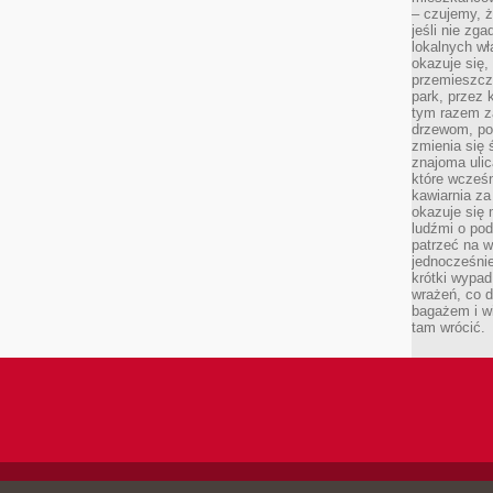
– czujemy, ż
jeśli nie zg
lokalnych w
okazuje się,
przemieszcz
park, przez 
tym razem za
drzewom, po
zmienia się 
znajoma ulic
które wcześn
kawiarnia za
okazuje się
ludźmi o po
patrzeć na w
jednocześnie
krótki wypad
wrażeń, co 
bagażem i w
tam wrócić.