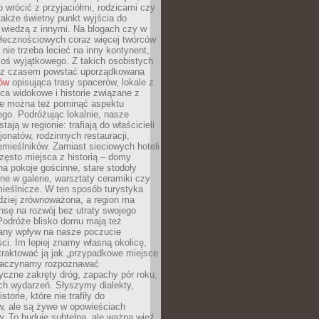
o wrócić z przyjaciółmi, rodzicami czy
także świetny punkt wyjścia do
ę wiedzą z innymi. Na blogach czy w
łecznościowych coraz więcej twórców
 nie trzeba lecieć na inny kontynent,
oś wyjątkowego. Z takich osobistych
e z czasem powstać uporządkowana
łów
opisująca trasy spacerów, lokale z
ca widokowe i historie związane z
ie można też pominąć aspektu
go. Podróżując lokalnie, nasze
tają w regionie: trafiają do właścicieli
onatów, rodzinnych restauracji,
emieślników. Zamiast sieciowych hoteli
ęsto miejsca z historią – domy
na pokoje gościnne, stare stodoły
ne w galerie, warsztaty ceramiki czy
ieślnicze. W ten sposób turystyka
rdziej zrównoważona, a region ma
sę na rozwój bez utraty swojego
Podróże blisko domu mają też
any wpływ na nasze poczucie
ci. Im lepiej znamy własną okolicę,
 traktować ją jak „przypadkowe miejsce
Zaczynamy rozpoznawać
yczne zakręty dróg, zapachy pór roku,
ch wydarzeń. Słyszymy dialekty,
torie, które nie trafiły do
w, ale są żywe w opowieściach
. To buduje subtelną, ale ważną więź