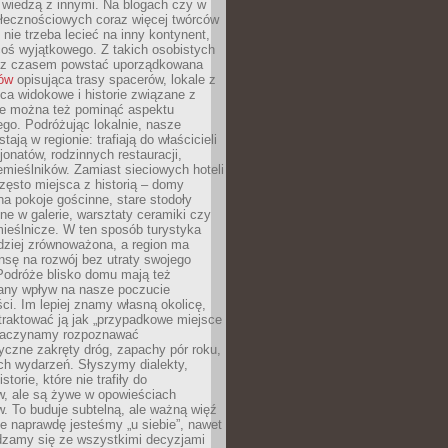
ę wiedzą z innymi. Na blogach czy w
łecznościowych coraz więcej twórców
 nie trzeba lecieć na inny kontynent,
oś wyjątkowego. Z takich osobistych
e z czasem powstać uporządkowana
łów
opisująca trasy spacerów, lokale z
ca widokowe i historie związane z
ie można też pominąć aspektu
go. Podróżując lokalnie, nasze
tają w regionie: trafiają do właścicieli
onatów, rodzinnych restauracji,
emieślników. Zamiast sieciowych hoteli
ęsto miejsca z historią – domy
na pokoje gościnne, stare stodoły
ne w galerie, warsztaty ceramiki czy
ieślnicze. W ten sposób turystyka
rdziej zrównoważona, a region ma
sę na rozwój bez utraty swojego
Podróże blisko domu mają też
any wpływ na nasze poczucie
ci. Im lepiej znamy własną okolicę,
 traktować ją jak „przypadkowe miejsce
Zaczynamy rozpoznawać
yczne zakręty dróg, zapachy pór roku,
ch wydarzeń. Słyszymy dialekty,
torie, które nie trafiły do
w, ale są żywe w opowieściach
. To buduje subtelną, ale ważną więź
e naprawdę jesteśmy „u siebie”, nawet
adzamy się ze wszystkimi decyzjami