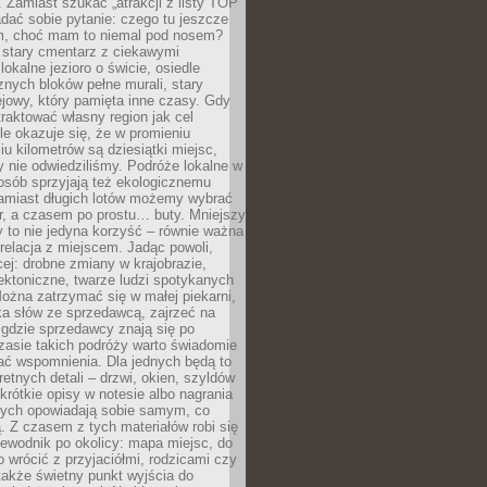
 Zamiast szukać „atrakcji z listy TOP
adać sobie pytanie: czego tu jeszcze
em, choć mam to niemal pod nosem?
 stary cmentarz z ciekawymi
lokalne jezioro o świcie, osiedle
nych bloków pełne murali, stary
jowy, który pamięta inne czasy. Gdy
aktować własny region jak cel
le okazuje się, że w promieniu
ciu kilometrów są dziesiątki miejsc,
y nie odwiedziliśmy. Podróże lokalne w
osób sprzyjają też ekologicznemu
Zamiast długich lotów możemy wybrać
r, a czasem po prostu… buty. Mniejszy
 to nie jedyna korzyść – równie ważna
 relacja z miejscem. Jadąc powoli,
ej: drobne zmiany w krajobrazie,
tektoniczne, twarze ludzi spotykanych
ożna zatrzymać się w małej piekarni,
ka słów ze sprzedawcą, zajrzeć na
, gdzie sprzedawcy znają się po
zasie takich podróży warto świadomie
ać wspomnienia. Dla jednych będą to
retnych detali – drzwi, okien, szyldów
 krótkie opisy w notesie albo nagrania
órych opowiadają sobie samym, co
ą. Z czasem z tych materiałów robi się
ewodnik po okolicy: mapa miejsc, do
o wrócić z przyjaciółmi, rodzicami czy
także świetny punkt wyjścia do