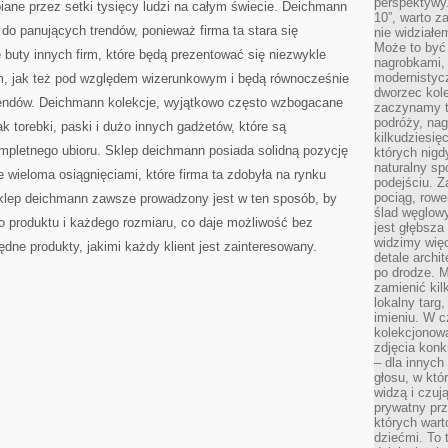
perspektywy.
biane przez setki tysięcy ludzi na całym świecie. Deichmann
10”, warto z
 do panujących trendów, ponieważ firma ta stara się
nie widział
Może to być
e buty innych firm, które będą prezentować się niezwykle
nagrobkami, 
modernistycz
, jak też pod względem wizerunkowym i będą równocześnie
dworzec kole
endów. Deichmann kolekcje, wyjątkowo często wzbogacane
zaczynamy tr
podróży, nag
ak torebki, paski i dużo innych gadżetów, które są
kilkudziesię
letnego ubioru. Sklep deichmann posiada solidną pozycję
których nigd
naturalny sp
e wieloma osiągnięciami, które firma ta zdobyła na rynku
podejściu. 
pociąg, rowe
lep deichmann zawsze prowadzony jest w ten sposób, by
ślad węglowy
go produktu i każdego rozmiaru, co daje możliwość bez
jest głębsza
widzimy więc
dne produkty, jakimi każdy klient jest zainteresowany.
detale archi
po drodze. M
zamienić kil
lokalny targ
imieniu. W c
kolekcjonow
zdjęcia konk
– dla innych
głosu, w kt
widzą i czuj
prywatny prz
których wart
dziećmi. To 