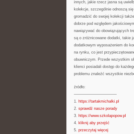
innych, jakie rzecz jasna są uwiel
kolekcje, szczególnie odnoszą się
gromadzić do swojej kolekcji takż
dobrze pod względem jakościowym
nawiązywać do obowiązujących tr
są o zróżnicowane dodatki, takie j
dodatkowym wyposażeniem do komp
na rynku, co jest przypieczętowan
obuwniczym. Przede wszystkim sk
klienci posiadali dostęp do każde
problemu znaleźć wszystkie niezbę
źródło:
———————————
1.
https://tartakmichalki.pl
2.
sprawdź nasze porady
3.
https://www.szkolapopow.pl
4.
kliknij aby przejść
5.
przeczytaj więcej