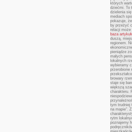
których wart
dziećmi. To 
dzielenia si
mediach spo
pokazuje, że
by przeżyć c
relacji moż
baza artyku
duszą, miejs
regionem. N
ekonomiczne
pieniądze zos
małych pensj
lokalnych rz
wybieramy cz
przerobione 
przekształco
browary rzem
staje się ba
większą szan
charakteru. 
niespodziew
przynależnoś
tym trudniej
na mapie”. 
charakteryst
rytm lokalny
poznajemy his
podręcznikó
mieszkańców