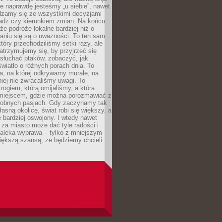
e naprawdę jesteśmy „u siebie”, nawet
adzamy się ze wszystkimi decyzjami
ładz czy kierunkiem zmian. Na końcu
 że podróże lokalne bardziej niż o
aniu się są o uważności. To ten sam
który przechodziliśmy setki razy, ale
trzymujemy się, by przyjrzeć się
słuchać ptaków, zobaczyć, jak
światło o różnych porach dnia. To
a, na której odkrywamy murale, na
iej nie zwracaliśmy uwagi. To
 rogiem, którą omijaliśmy, a która
 miejscem, gdzie można porozmawiać z
dobnych pasjach. Gdy zaczynamy tak
łasną okolicę, świat robi się większy, a
 bardziej oswojony. I wtedy nawet
 za miasto może dać tyle radości i
daleka wyprawa – tylko z mniejszym
iększą szansą, że będziemy chcieli