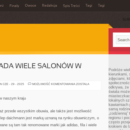
rz
Owoce
Redakcja
Tagi
Tagi
Finały
Spis Treści
SUB
IADA WIELE SALONÓW W
Podróże wiel
kierunkami, 
zdjęciami, k
społecznośc
SKLEP
 CZE - 29 - 2025
MOŻLIWOŚĆ KOMENTOWANIA
ZOSTAŁA
odkrywa, że
CCC,
POSIADA
świata może 
WIELE
miasteczkac
SALONÓW
 w naszym kraju
W
lokalnych s
NASZYM
kawiarniach
KRAJU
samą rodzin
aż przede wszystkim obuwia, ale także jest możliwość
„codzienną” 
regionu i po
klep daichmann jest marką uznaną na rynku obuwniczym, o
często przej
ane są tam tak renomowane marki jak adidas, fila i wiele
krokiem do t