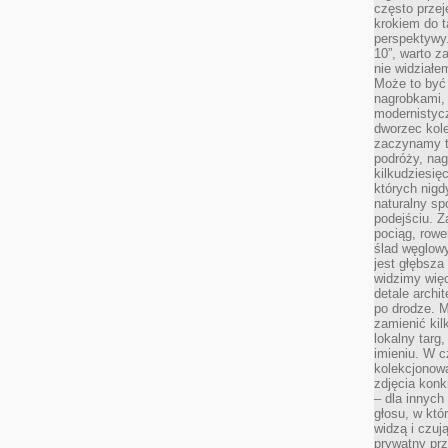
często przej
krokiem do t
perspektywy.
10”, warto z
nie widział
Może to być
nagrobkami, 
modernistycz
dworzec kole
zaczynamy tr
podróży, nag
kilkudziesię
których nigd
naturalny sp
podejściu. 
pociąg, rowe
ślad węglowy
jest głębsza
widzimy więc
detale archi
po drodze. M
zamienić kil
lokalny targ
imieniu. W c
kolekcjonow
zdjęcia konk
– dla innych
głosu, w kt
widzą i czuj
prywatny prz