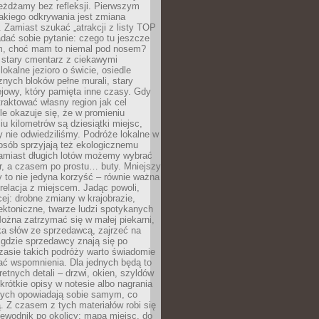
eżdżamy bez refleksji. Pierwszym
akiego odkrywania jest zmiana
 Zamiast szukać „atrakcji z listy TOP
adać sobie pytanie: czego tu jeszcze
em, choć mam to niemal pod nosem?
 stary cmentarz z ciekawymi
lokalne jezioro o świcie, osiedle
nych bloków pełne murali, stary
jowy, który pamięta inne czasy. Gdy
aktować własny region jak cel
le okazuje się, że w promieniu
ciu kilometrów są dziesiątki miejsc,
y nie odwiedziliśmy. Podróże lokalne w
osób sprzyjają też ekologicznemu
Zamiast długich lotów możemy wybrać
r, a czasem po prostu… buty. Mniejszy
 to nie jedyna korzyść – równie ważna
 relacja z miejscem. Jadąc powoli,
ej: drobne zmiany w krajobrazie,
tektoniczne, twarze ludzi spotykanych
ożna zatrzymać się w małej piekarni,
ka słów ze sprzedawcą, zajrzeć na
, gdzie sprzedawcy znają się po
zasie takich podróży warto świadomie
ać wspomnienia. Dla jednych będą to
retnych detali – drzwi, okien, szyldów
 krótkie opisy w notesie albo nagrania
órych opowiadają sobie samym, co
ą. Z czasem z tych materiałów robi się
ewodnik po okolicy: mapa miejsc, do