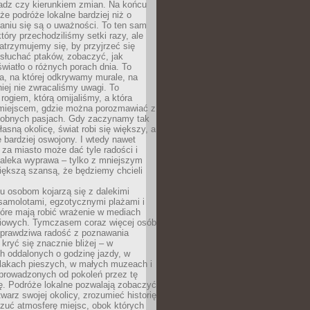
ładz czy kierunkiem zmian. Na końcu
 że podróże lokalne bardziej niż o
aniu się są o uważności. To ten sam
który przechodziliśmy setki razy, ale
trzymujemy się, by przyjrzeć się
słuchać ptaków, zobaczyć, jak
światło o różnych porach dnia. To
a, na której odkrywamy murale, na
iej nie zwracaliśmy uwagi. To
 rogiem, którą omijaliśmy, a która
 miejscem, gdzie można porozmawiać z
dobnych pasjach. Gdy zaczynamy tak
łasną okolicę, świat robi się większy, a
 bardziej oswojony. I wtedy nawet
 za miasto może dać tyle radości i
daleka wyprawa – tylko z mniejszym
iększą szansą, że będziemy chcieli
u osobom kojarzą się z dalekimi
samolotami, egzotycznymi plażami i
tóre mają robić wrażenie w mediach
iowych. Tymczasem coraz więcej osób
 prawdziwa radość z poznawania
kryć się znacznie bliżej – w
h oddalonych o godzinę jazdy, w
zlakach pieszych, w małych muzeach i
 prowadzonych od pokoleń przez tę
ę. Podróże lokalne pozwalają zobaczyć
twarz swojej okolicy, zrozumieć historię
czuć atmosferę miejsc, obok których