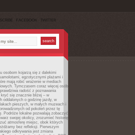
SCRIBE
FACEBOOK
TWITTER
u osobom kojarzą się z dalekimi
samolotami, egzotycznymi plażami i
tóre mają robić wrażenie w mediach
iowych. Tymczasem coraz więcej osób
 prawdziwa radość z poznawania
kryć się znacznie bliżej – w
h oddalonych o godzinę jazdy, w
zlakach pieszych, w małych muzeach i
 prowadzonych od pokoleń przez tę
ę. Podróże lokalne pozwalają zobaczyć
twarz swojej okolicy, zrozumieć historię
czuć atmosferę miejsc, obok których
eżdżamy bez refleksji. Pierwszym
akiego odkrywania jest zmiana