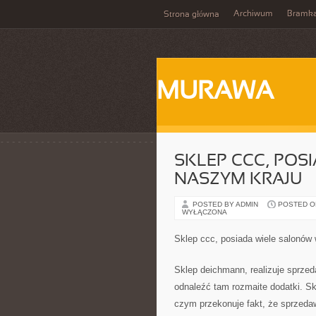
Archiwum
Bramka
Strona główna
MURAWA
SKLEP CCC, POS
NASZYM KRAJU
POSTED BY ADMIN
POSTED ON
WYŁĄCZONA
Sklep ccc, posiada wiele salonów
Sklep deichmann, realizuje sprzed
odnaleźć tam rozmaite dodatki. S
czym przekonuje fakt, że sprzedaw