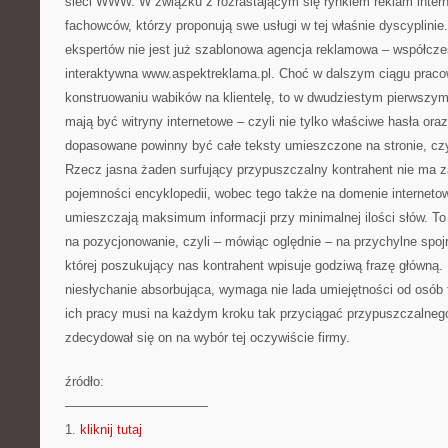
sieci WWW. W związku z rozrastającym się rynkiem reklam intern
fachowców, którzy proponują swe usługi w tej właśnie dyscyplini
ekspertów nie jest już szablonowa agencja reklamowa – współcześ
interaktywna www.aspektreklama.pl. Choć w dalszym ciągu pracow
konstruowaniu wabików na klientelę, to w dwudziestym pierwsz
mają być witryny internetowe – czyli nie tylko właściwe hasła ora
dopasowane powinny być całe teksty umieszczone na stronie, czy
Rzecz jasna żaden surfujący przypuszczalny kontrahent nie ma z
pojemności encyklopedii, wobec tego także na domenie interneto
umieszczają maksimum informacji przy minimalnej ilości słów. To
na pozycjonowanie, czyli – mówiąc oględnie – na przychylne spoj
której poszukujący nas kontrahent wpisuje godziwą frazę główną. 
niesłychanie absorbująca, wymaga nie lada umiejętności od osób 
ich pracy musi na każdym kroku tak przyciągać przypuszczalneg
zdecydował się on na wybór tej oczywiście firmy.
źródło:
———————————
1.
kliknij tutaj