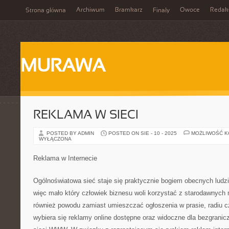
Archiwum
Bramkarz
Owoce
Redak
Strona główna
Finały
MURAWA
REKLAMA W SIECI
POSTED BY ADMIN
POSTED ON SIE - 10 - 2025
MOŻLIWOŚĆ 
WYŁĄCZONA
Reklama w Internecie
Ogólnoświatowa sieć staje się praktycznie bogiem obecnych ludzi.
więc mało który człowiek biznesu woli korzystać z starodawnych
również powodu zamiast umieszczać ogłoszenia w prasie, radiu czy
wybiera się reklamy online dostępne oraz widoczne dla bezgranic