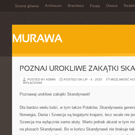
Archiwum
Bramkarz
Owoce
Redak
Strona główna
Finały
MURAWA
POZNAJ UROKLIWE ZAKĄTKI SKA
POSTED BY ADMIN
POSTED ON LIP - 4 - 2025
MOŻLIWOŚĆ K
WYŁĄCZONA
Poznawaj urokliwe zakątki Skandynawii!
Dla bardzo wielu ludzi, w tym także Polaków, Skandynawia genera
Norwegia, Dania i Szwecja są bogatymi krajami, lecz wcale nie jes
Szwecja ma wyłącznie same atuty. Warto jednak akurat w tym mo
na plusach Skandynawii. Bo w końcu Skandynawii nie brakuje tak