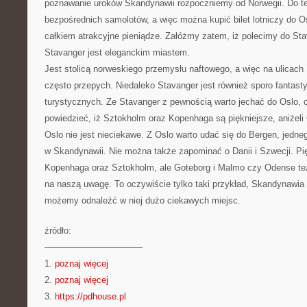
poznawanie uroków Skandynawii rozpoczniemy od Norwegii. Do teg
bezpośrednich samolotów, a więc można kupić bilet lotniczy do 
całkiem atrakcyjne pieniądze. Załóżmy zatem, iż polecimy do Sta
Stavanger jest eleganckim miastem.
Jest stolicą norweskiego przemysłu naftowego, a więc na ulica
często przepych. Niedaleko Stavanger jest również sporo fantasty
turystycznych. Ze Stavanger z pewnością warto jechać do Oslo, c
powiedzieć, iż Sztokholm oraz Kopenhaga są piękniejsze, aniżeli
Oslo nie jest nieciekawe. Z Oslo warto udać się do Bergen, jedne
w Skandynawii. Nie można także zapominać o Danii i Szwecji. Pi
Kopenhaga oraz Sztokholm, ale Goteborg i Malmo czy Odense też 
na naszą uwagę. To oczywiście tylko taki przykład, Skandynawia 
możemy odnaleźć w niej dużo ciekawych miejsc.
źródło:
———————————
1.
poznaj więcej
2.
poznaj więcej
3.
https://pdhouse.pl