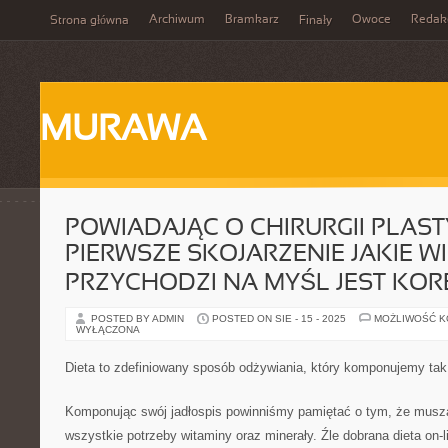
Archiwum
Bramkarz
Owoce
Redak
Strona główna
Finały
MURAWA
POWIADAJĄC O CHIRURGII PLAS
PIERWSZE SKOJARZENIE JAKIE W
PRZYCHODZI NA MYŚL JEST KORE
POSTED BY ADMIN
POSTED ON SIE - 15 - 2025
MOŻLIWOŚĆ 
WYŁĄCZONA
Dieta to zdefiniowany sposób odżywiania, który komponujemy tak
Komponując swój jadłospis powinniśmy pamiętać o tym, że musz
wszystkie potrzeby witaminy oraz minerały. Źle dobrana dieta on