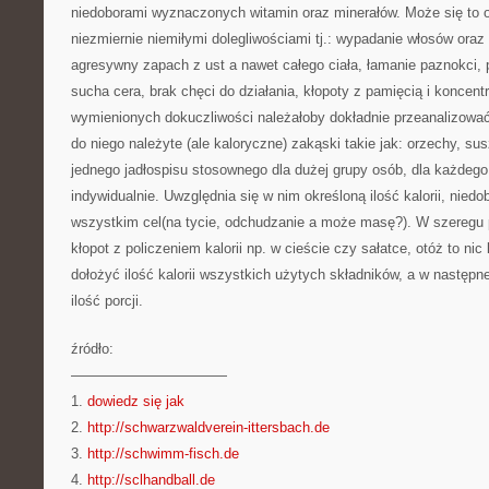
niedoborami wyznaczonych witamin oraz minerałów. Może się to 
niezmiernie niemiłymi dolegliwościami tj.: wypadanie włosów oraz
agresywny zapach z ust a nawet całego ciała, łamanie paznokci, 
sucha cera, brak chęci do działania, kłopoty z pamięcią i koncent
wymienionych dokuczliwości należałoby dokładnie przeanalizować 
do niego należyte (ale kaloryczne) zakąski takie jak: orzechy, su
jednego jadłospisu stosownego dla dużej grupy osób, dla każdego 
indywidualnie. Uwzględnia się w nim określoną ilość kalorii, nied
wszystkim cel(na tycie, odchudzanie a może masę?). W szeregu 
kłopot z policzeniem kalorii np. w cieście czy sałatce, otóż to nic
dołożyć ilość kalorii wszystkich użytych składników, a w następne
ilość porcji.
źródło:
———————————
1.
dowiedz się jak
2.
http://schwarzwaldverein-ittersbach.de
3.
http://schwimm-fisch.de
4.
http://sclhandball.de