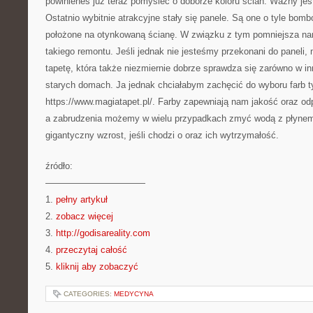
powinieneś już teraz pomyśleć o doborze koloru ścian. Ważny jest
Ostatnio wybitnie atrakcyjne stały się panele. Są one o tyle bom
położone na otynkowaną ścianę. W związku z tym pomniejsza na
takiego remontu. Jeśli jednak nie jesteśmy przekonani do paneli
tapetę, która także niezmiernie dobrze sprawdza się zarówno w 
starych domach. Ja jednak chciałabym zachęcić do wyboru farb t
https://www.magiatapet.pl/. Farby zapewniają nam jakość oraz od
a zabrudzenia możemy w wielu przypadkach zmyć wodą z płynem.
gigantyczny wzrost, jeśli chodzi o oraz ich wytrzymałość.
źródło:
———————————
1.
pełny artykuł
2.
zobacz więcej
3.
http://godisareality.com
4.
przeczytaj całość
5.
kliknij aby zobaczyć
CATEGORIES:
MEDYCYNA