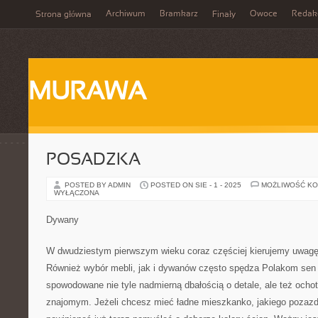
Archiwum
Bramkarz
Owoce
Redak
Strona główna
Finały
MURAWA
POSADZKA
POSTED BY ADMIN
POSTED ON SIE - 1 - 2025
MOŻLIWOŚĆ K
WYŁĄCZONA
Dywany
W dwudziestym pierwszym wieku coraz częściej kierujemy uwagę
Również wybór mebli, jak i dywanów często spędza Polakom sen 
spowodowane nie tyle nadmierną dbałością o detale, ale też och
znajomym. Jeżeli chcesz mieć ładne mieszkanko, jakiego pozazd