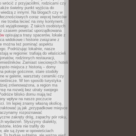
o wrócić z przyjaciółmi, rodzicami czy
także świetny punkt wyjścia do
ę wiedzą z innymi. Na blogach czy w
łecznościowych coraz więcej twórców
 nie trzeba lecieć na inny kontynent,
oś wyjątkowego. Z takich osobistych
e z czasem powstać uporządkowana
łów
opisująca trasy spacerów, lokale z
ca widokowe i historie związane z
ie można też pominąć aspektu
go. Podróżując lokalnie, nasze
tają w regionie: trafiają do właścicieli
onatów, rodzinnych restauracji,
emieślników. Zamiast sieciowych hoteli
ęsto miejsca z historią – domy
na pokoje gościnne, stare stodoły
ne w galerie, warsztaty ceramiki czy
ieślnicze. W ten sposób turystyka
rdziej zrównoważona, a region ma
sę na rozwój bez utraty swojego
Podróże blisko domu mają też
any wpływ na nasze poczucie
ci. Im lepiej znamy własną okolicę,
 traktować ją jak „przypadkowe miejsce
Zaczynamy rozpoznawać
yczne zakręty dróg, zapachy pór roku,
ch wydarzeń. Słyszymy dialekty,
torie, które nie trafiły do
w, ale są żywe w opowieściach
. To buduje subtelną, ale ważną więź