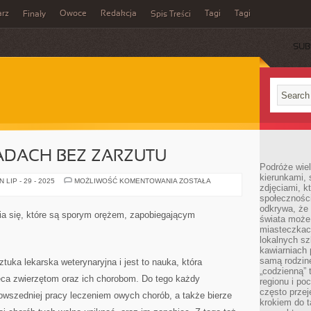
rz
Owoce
Redakcja
Tagi
Tagi
Finały
Spis Treści
SUB
ADACH BEZ ZARZUTU
Podróże wiel
kierunkami, 
OSTATNICH
LIP - 29 - 2025
MOŻLIWOŚĆ KOMENTOWANIA
ZOSTAŁA
zdjęciami, k
DEKADACH
BEZ
społecznośc
ZARZUTU
odkrywa, że
a się, które są sporym orężem, zapobiegającym
świata może 
miasteczkac
lokalnych s
kawiarniach
samą rodzin
ztuka lekarska weterynaryjna i jest to nauka, która
„codzienną” 
ca zwierzętom oraz ich chorobom. Do tego każdy
regionu i po
często przej
owszedniej pracy leczeniem owych chorób, a także bierze
krokiem do t