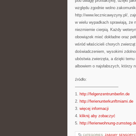
pod uwagę profilaktykę, dzięki jak
względu zgodnie wolno zakomunikow
http://www.lecznicawyzyny.pl/, za
w wielu wypadkach sprawiają, że n
niezmiernie cierpią. Każdy wetery
obowiązek mieć dokładne oraz pe
wśród właścicieli chorych zwierzą
doświadczeniem, wysokimi zdolnośc
ubóstwia zwierzęta, a dzięki temu
albowiem o najsłabszych, którzy ni
źródło:
———————————
1.
http://felgenzentrumberlin.de
2.
http://ferienunterkunftmiami.de
3.
więcej informacji
4.
kliknij aby zobaczyć
5.
http://ferienwohnung-zumsteg.d
CATEGORIES:
ZABAWY SENSORYC