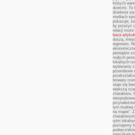
których wart
dziećmi. To 
dzielenia si
mediach spo
pokazuje, że
by przeżyć c
relacji moż
baza artyku
duszą, miejs
regionem. N
ekonomiczne
pieniądze zos
małych pensj
lokalnych rz
wybieramy cz
przerobione 
przekształco
browary rzem
staje się ba
większą szan
charakteru. 
niespodziew
przynależnoś
tym trudniej
na mapie”. 
charakteryst
rytm lokalny
poznajemy his
podręcznikó
mieszkańców