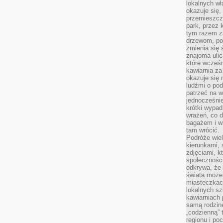
lokalnych w
okazuje się,
przemieszcz
park, przez 
tym razem za
drzewom, po
zmienia się 
znajoma ulic
które wcześn
kawiarnia za
okazuje się
ludźmi o po
patrzeć na w
jednocześnie
krótki wypad
wrażeń, co 
bagażem i w
tam wrócić.
Podróże wiel
kierunkami, 
zdjęciami, k
społecznośc
odkrywa, że
świata może 
miasteczkac
lokalnych s
kawiarniach
samą rodzin
„codzienną” 
regionu i po