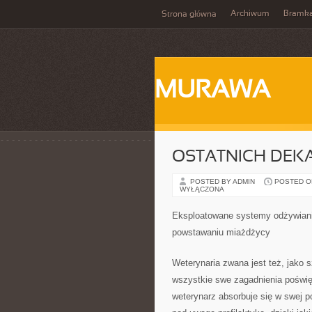
Archiwum
Bramka
Strona główna
MURAWA
OSTATNICH DEK
POSTED BY ADMIN
POSTED ON 
WYŁĄCZONA
Eksploatowane systemy odżywiani
powstawaniu miażdżycy
Weterynaria zwana jest też, jako s
wszystkie swe zagadnienia poświę
weterynarz absorbuje się w swej p