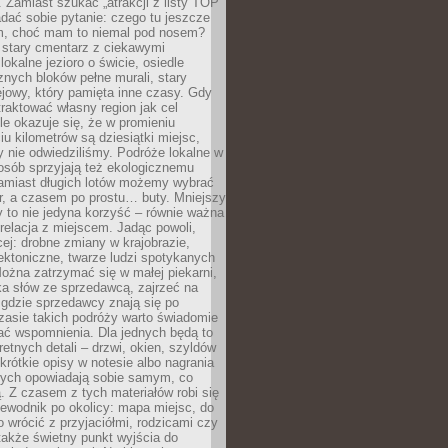
 Zamiast szukać „atrakcji z listy TOP
adać sobie pytanie: czego tu jeszcze
em, choć mam to niemal pod nosem?
 stary cmentarz z ciekawymi
lokalne jezioro o świcie, osiedle
nych bloków pełne murali, stary
jowy, który pamięta inne czasy. Gdy
aktować własny region jak cel
le okazuje się, że w promieniu
ciu kilometrów są dziesiątki miejsc,
y nie odwiedziliśmy. Podróże lokalne w
osób sprzyjają też ekologicznemu
Zamiast długich lotów możemy wybrać
r, a czasem po prostu… buty. Mniejszy
 to nie jedyna korzyść – równie ważna
 relacja z miejscem. Jadąc powoli,
ej: drobne zmiany w krajobrazie,
tektoniczne, twarze ludzi spotykanych
ożna zatrzymać się w małej piekarni,
ka słów ze sprzedawcą, zajrzeć na
, gdzie sprzedawcy znają się po
zasie takich podróży warto świadomie
ać wspomnienia. Dla jednych będą to
retnych detali – drzwi, okien, szyldów
 krótkie opisy w notesie albo nagrania
órych opowiadają sobie samym, co
ą. Z czasem z tych materiałów robi się
ewodnik po okolicy: mapa miejsc, do
o wrócić z przyjaciółmi, rodzicami czy
także świetny punkt wyjścia do