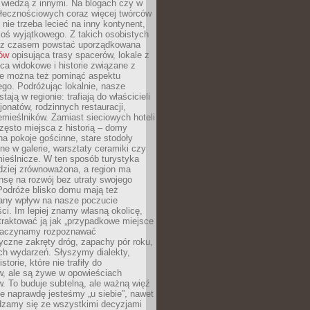
ę wiedzą z innymi. Na blogach czy w
łecznościowych coraz więcej twórców
 nie trzeba lecieć na inny kontynent,
oś wyjątkowego. Z takich osobistych
e z czasem powstać uporządkowana
łów
opisująca trasy spacerów, lokale z
ca widokowe i historie związane z
ie można też pominąć aspektu
go. Podróżując lokalnie, nasze
tają w regionie: trafiają do właścicieli
onatów, rodzinnych restauracji,
emieślników. Zamiast sieciowych hoteli
ęsto miejsca z historią – domy
na pokoje gościnne, stare stodoły
ne w galerie, warsztaty ceramiki czy
ieślnicze. W ten sposób turystyka
rdziej zrównoważona, a region ma
sę na rozwój bez utraty swojego
Podróże blisko domu mają też
any wpływ na nasze poczucie
ci. Im lepiej znamy własną okolicę,
 traktować ją jak „przypadkowe miejsce
Zaczynamy rozpoznawać
yczne zakręty dróg, zapachy pór roku,
ch wydarzeń. Słyszymy dialekty,
torie, które nie trafiły do
w, ale są żywe w opowieściach
. To buduje subtelną, ale ważną więź
e naprawdę jesteśmy „u siebie”, nawet
adzamy się ze wszystkimi decyzjami