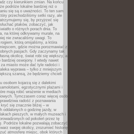
ładz czy kierunkiem zmian. Na końcu
 że podróże lokalne bardziej niż o
aniu się są o uważności. To ten sam
który przechodziliśmy setki razy, ale
trzymujemy się, by przyjrzeć się
słuchać ptaków, zobaczyć, jak
światło o różnych porach dnia. To
a, na której odkrywamy murale, na
iej nie zwracaliśmy uwagi. To
 rogiem, którą omijaliśmy, a która
 miejscem, gdzie można porozmawiać z
dobnych pasjach. Gdy zaczynamy tak
łasną okolicę, świat robi się większy, a
 bardziej oswojony. I wtedy nawet
 za miasto może dać tyle radości i
daleka wyprawa – tylko z mniejszym
iększą szansą, że będziemy chcieli
u osobom kojarzą się z dalekimi
samolotami, egzotycznymi plażami i
tóre mają robić wrażenie w mediach
iowych. Tymczasem coraz więcej osób
 prawdziwa radość z poznawania
kryć się znacznie bliżej – w
h oddalonych o godzinę jazdy, w
zlakach pieszych, w małych muzeach i
 prowadzonych od pokoleń przez tę
ę. Podróże lokalne pozwalają zobaczyć
twarz swojej okolicy, zrozumieć historię
czuć atmosferę miejsc, obok których