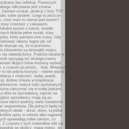
eżdżamy bez refleksji. Pierwszym
akiego odkrywania jest zmiana
 Zamiast szukać „atrakcji z listy TOP
adać sobie pytanie: czego tu jeszcze
em, choć mam to niemal pod nosem?
 stary cmentarz z ciekawymi
lokalne jezioro o świcie, osiedle
nych bloków pełne murali, stary
jowy, który pamięta inne czasy. Gdy
aktować własny region jak cel
le okazuje się, że w promieniu
ciu kilometrów są dziesiątki miejsc,
y nie odwiedziliśmy. Podróże lokalne w
osób sprzyjają też ekologicznemu
Zamiast długich lotów możemy wybrać
r, a czasem po prostu… buty. Mniejszy
 to nie jedyna korzyść – równie ważna
 relacja z miejscem. Jadąc powoli,
ej: drobne zmiany w krajobrazie,
tektoniczne, twarze ludzi spotykanych
ożna zatrzymać się w małej piekarni,
ka słów ze sprzedawcą, zajrzeć na
, gdzie sprzedawcy znają się po
zasie takich podróży warto świadomie
ać wspomnienia. Dla jednych będą to
retnych detali – drzwi, okien, szyldów
 krótkie opisy w notesie albo nagrania
órych opowiadają sobie samym, co
ą. Z czasem z tych materiałów robi się
ewodnik po okolicy: mapa miejsc, do