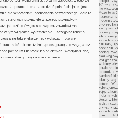
iej chorób tych wolno uniknąć, oraz im zapobiec. Z tego też
perspektywy.
10”, warto z
ać, że postać, która, na co dzień pełni fach, jakim jest
nie widział
Może to być
jmuje się schorzeniami pochodzenia odzwierzęcego, które to
nagrobkami, 
asi czteronożni przyjaciele w szeregu przypadków
modernistycz
dworzec kole
narz, jaki dziś poświęca się swojemu zawodowi ma
zaczynamy tr
łne w tym względzie wykształcenie. Szczególną renomą
podróży, nag
kilkudziesię
t cieszą się także lekarze, jacy wykazać mogą się
których nigd
naturalny sp
iami, a też faktem, iż traktuje swą pracę z powagą, a też
podejściu. 
 chce pomóc im i uchronić ich od cierpień. Weterynarz dba,
pociąg, rowe
ślad węglowy
e umieją skarżyć się na swe cierpienie.
jest głębsza
widzimy więc
detale archi
po drodze. M
zamienić kil
lokalny targ
imieniu. W c
kolekcjonow
zdjęcia konk
– dla innych
głosu, w kt
widzą i czuj
e
prywatny prz
których wart
dziećmi. To 
ZNE