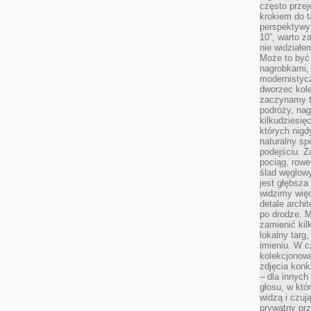
często przej
krokiem do t
perspektywy.
10”, warto z
nie widział
Może to być
nagrobkami, 
modernistycz
dworzec kole
zaczynamy tr
podróży, nag
kilkudziesię
których nigd
naturalny sp
podejściu. 
pociąg, rowe
ślad węglowy
jest głębsza
widzimy więc
detale archi
po drodze. M
zamienić kil
lokalny targ
imieniu. W c
kolekcjonow
zdjęcia konk
– dla innych
głosu, w kt
widzą i czuj
prywatny prz