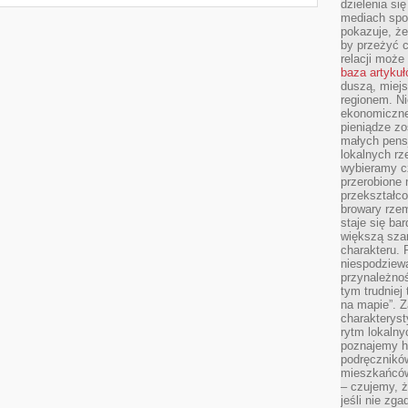
dzielenia si
mediach spo
pokazuje, że
by przeżyć c
relacji moż
baza artyku
duszą, miejs
regionem. N
ekonomiczne
pieniądze zos
małych pensj
lokalnych rz
wybieramy cz
przerobione 
przekształco
browary rzem
staje się ba
większą szan
charakteru. 
niespodziew
przynależnoś
tym trudniej
na mapie”. 
charakteryst
rytm lokalny
poznajemy his
podręcznikó
mieszkańców
– czujemy, ż
jeśli nie zg