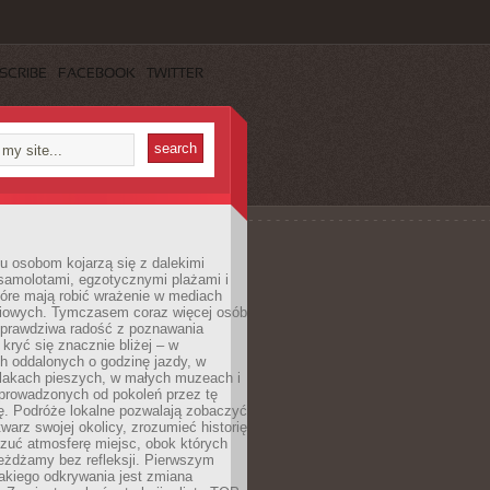
SCRIBE
FACEBOOK
TWITTER
u osobom kojarzą się z dalekimi
samolotami, egzotycznymi plażami i
tóre mają robić wrażenie w mediach
iowych. Tymczasem coraz więcej osób
 prawdziwa radość z poznawania
kryć się znacznie bliżej – w
h oddalonych o godzinę jazdy, w
zlakach pieszych, w małych muzeach i
 prowadzonych od pokoleń przez tę
ę. Podróże lokalne pozwalają zobaczyć
twarz swojej okolicy, zrozumieć historię
czuć atmosferę miejsc, obok których
eżdżamy bez refleksji. Pierwszym
akiego odkrywania jest zmiana