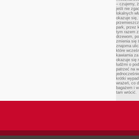
– czujemy, ż
jeśli nie zg
lokalnych w
okazuje się,
przemieszcz
park, przez 
tym razem za
drzewom, po
zmienia się 
znajoma ulic
które wcześn
kawiarnia za
okazuje się
ludźmi o po
patrzeć na w
jednocześnie
krótki wypad
wrażeń, co 
bagażem i w
tam wrócić.