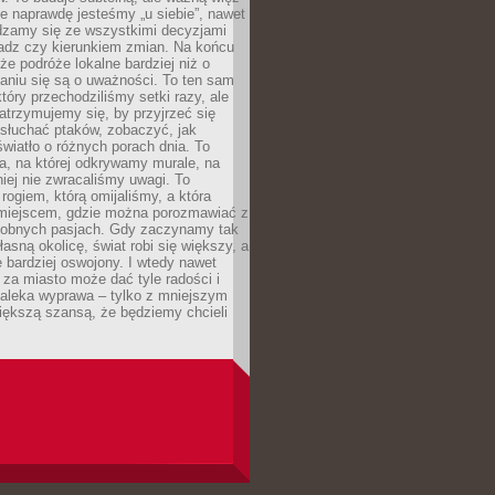
e naprawdę jesteśmy „u siebie”, nawet
adzamy się ze wszystkimi decyzjami
ładz czy kierunkiem zmian. Na końcu
 że podróże lokalne bardziej niż o
aniu się są o uważności. To ten sam
który przechodziliśmy setki razy, ale
trzymujemy się, by przyjrzeć się
słuchać ptaków, zobaczyć, jak
światło o różnych porach dnia. To
a, na której odkrywamy murale, na
iej nie zwracaliśmy uwagi. To
 rogiem, którą omijaliśmy, a która
 miejscem, gdzie można porozmawiać z
dobnych pasjach. Gdy zaczynamy tak
łasną okolicę, świat robi się większy, a
 bardziej oswojony. I wtedy nawet
 za miasto może dać tyle radości i
daleka wyprawa – tylko z mniejszym
iększą szansą, że będziemy chcieli