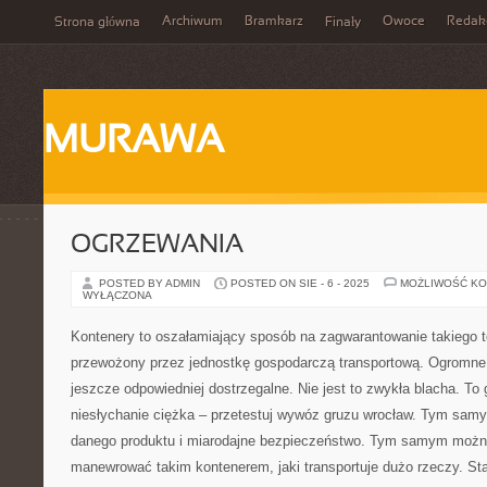
Archiwum
Bramkarz
Owoce
Redak
Strona główna
Finały
MURAWA
OGRZEWANIA
POSTED BY ADMIN
POSTED ON SIE - 6 - 2025
MOŻLIWOŚĆ K
WYŁĄCZONA
Kontenery to oszałamiający sposób na zagwarantowanie takiego 
przewożony przez jednostkę gospodarczą transportową. Ogromne
jeszcze odpowiedniej dostrzegalne. Nie jest to zwykła blacha. To g
niesłychanie ciężka – przetestuj wywóz gruzu wrocław. Tym sam
danego produktu i miarodajne bezpieczeństwo. Tym samym można 
manewrować takim kontenerem, jaki transportuje dużo rzeczy. Stat