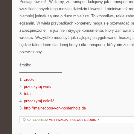
Pociągi również. Widzimy, że transport kolejowy jak i transport mo
wszelkich innych tego rodzaju dziedzin i kwestii. Lotnictwo też m
niemniej jednak są one o dużo mniejsze. To kłopotliwe, takie zab
egzamin. W wielu przypadkach kontenery mogą się przewracać b
zabezpieczone. To już nie intryguje konsumenta, który zamawiał d
wrocław. Wszystko musi być jak najlepiej przygotowane. Inaczej po
będzie takie dobre dla danej firmy i dla transportu, który nie zost
przewieziony.
źródło:
———————————
1.
źródło
2.
przeczytaj wpis
3.
tutaj
4.
przeczytaj całość
5.
http://mainecoon-von-nordenholz.de
CATEGORIES:
MOTYWACJA I ROZWÓJ OSOBISTY