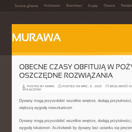
Archiwum
Bramkarz
Owoce
Redak
Strona główna
Finały
MURAWA
OBECNE CZASY OBFITUJĄ W POŻ
OSZCZĘDNE ROZWIĄZANIA
POSTED BY ADMIN
POSTED ON WRZ - 9 - 2025
MOŻLIWOŚĆ 
WYŁĄCZONA
Dywany mogą przyozdobić wszelkie wnętrze, dodają przytulności,
większą wygodę mieszkańcom
Dywany mogą przyozdobić wszelkie wnętrze, dodają przytulności,
wygodę lokatorom. Aczkolwiek by dywany bez ustanku się prezent