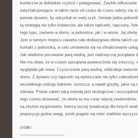
konieczne je dokładnie czyścić i pielęgnować. Zwykłe odkurzanie 
satysfakcjonujące, w takim razie od czasu do czasu należy się
parowe dywanu, by odzyskał on swój szyk. Istnieje jedna jednostk
tą strategią nie tylko kobierców, ale także tapicerki, tapczany, fot
tego typu, zarówno w domu, w jednostce, jak i w wozie. Jej ofer
Jest w tamtym miejscu zawarta cała drobiazgowa oferta takich usł
kontakt z jednostką, w celu umówienia się na sfinalizowanie usłu
Jak wiadomo pucowanie parą wodną, jest nadzwyczaj pożądane dl
Nie ma obaw, że w czasie sprzątania powierzchnia się zniszczy, 
wyglądała jak nowa. Czyszczenie parą wodną, oddziałuje owocni
domu. Z dywanu czy tapicerki są wykluczane nie tylko zabrudzenia
wszelakiego rodzaju bakterie, roztocza, a nawet grzyby, jakie są
zdrowia. Pranie zatem taką metodą jest ekologiczne i oszczędno
tego czemu dziwować, że oferta ta ma coraz więcej zwolenników. 
są zbytnio wygórowane, tworzą raczej rywalizację dla innych anal
propozycja godna uwagi, jeżeli pragnie się mieć stabilnie wyczy
źródło:
———————————