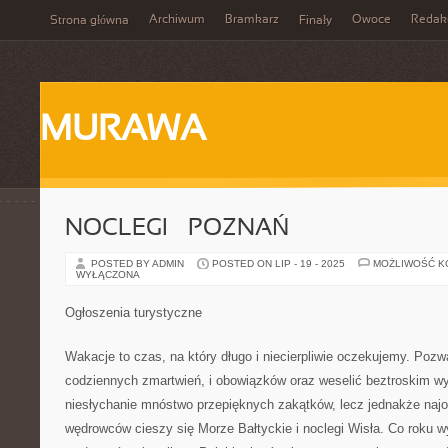
Archiwum
Bramkarz
Owoce
Redak
Strona główna
Finały
MURAWA
NOCLEGI – POZNAŃ
POSTED BY ADMIN
POSTED ON LIP - 19 - 2025
MOŻLIWOŚĆ 
WYŁĄCZONA
Ogłoszenia turystyczne
Wakacje to czas, na który długo i niecierpliwie oczekujemy. Poz
codziennych zmartwień, i obowiązków oraz weselić beztroskim w
niesłychanie mnóstwo przepięknych zakątków, lecz jednakże naj
wędrowców cieszy się Morze Bałtyckie i noclegi Wisła. Co roku w