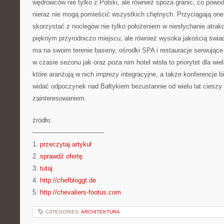
wędrowców nie tylko z Polski, ale również spoza granic, co powod
nieraz nie mogą pomieścić wszystkich chętnych. Przyciągają one
skorzystać z noclegów nie tylko położeniem w niesłychanie atrak
pięknym przyrodniczo miejscu, ale również wysoka jakością świa
ma na swoim terenie baseny, ośrodki SPA i restauracje serwujące
w czasie sezonu jak oraz poza nim hotel wisła to priorytet dla wie
które aranżują w nich imprezy integracyjne, a także konferencje
widać odpoczynek nad Bałtykiem bezustannie od wielu lat ciesz
zainteresowaniem.
źródło:
———————————
1.
przeczytaj artykuł
2.
sprawdź ofertę
3.
tutaj
4.
http://chefbloggt.de
5.
http://chevaliers-footus.com
CATEGORIES:
ARCHITEKTURA