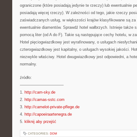
ograniczone (które posiadają jedynie te rzeczy) lub ewentualnie 
posiadają więcej rzeczy). W zależności od tego, jakie rzeczy posi
zaświadczanych usług, w większości krajów klasyfikowane są za
ewentualnie diamentów. Sprawdź hotel wałbrzych. Istnieje także s
pomocą liter (od A do F). Takie są następujące cechy hotelu, w z
Hotel pięciogwiazdkowy jest wyrafinowany, o usługach niesłychani
czterogwiazdkowy jest kapitalny, o usługach wysokiej jakości. Ho
niezwykle właściwy. Hotel dwugwiazdkowy jest odpowiedni, a hot
normalny.
źródło:
———————————
1.
http://cam-sky.de
2.
http://camas-sstc.com
3.
http://camelot-private-pflege.de
4.
http://capoeiraartenegra.de
5.
kliknij aby przejść
CATEGORIES:
DOM