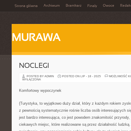
Archiwum
Bramkarz
Owoce
Redak
Strona główna
Finały
MURAWA
NOCLEGI
POSTED BY ADMIN
POSTED ON LIP - 18 - 2025
MOŻLIWOŚĆ 
WYŁĄCZONA
Komfortowy wypoczynek
{Turystyka, to wyjątkowo duży dział, który z każdym rokiem zysk
z pewnością systematycznie rośnie liczba osób interesujących się
jest bardzo interesująca, co jest powodem znakomitość przyrody, 
ciekawych miejsc, które realizowane są przez działalność ludzką. 