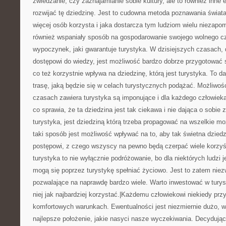
zwiedzanie, czy zaznajamianie sobie kultury, ale to również inne 
rozwijać tę dziedzinę. Jest to cudowna metoda poznawania świata
więcej osób korzysta i jaka dostarcza tym ludziom wielu niezapo
również wspaniały sposób na gospodarowanie swojego wolnego c
wypoczynek, jaki gwarantuje turystyka. W dzisiejszych czasach,
dostępowi do wiedzy, jest możliwość bardzo dobrze przygotować 
co też korzystnie wpływa na dziedzinę, którą jest turystyka. To 
trasę, jaką będzie się w celach turystycznych podążać. Możliwośc
czasach zawiera turystyka są imponujące i dla każdego człowiek
co sprawia, że ta dziedzina jest tak ciekawa i nie dająca o sobie
turystyka, jest dziedziną którą trzeba propagować na wszelkie m
taki sposób jest możliwość wpływać na to, aby tak świetna dzied
postępowi, z czego wszyscy na pewno będą czerpać wiele korzyś
turystyka to nie wyłącznie podróżowanie, bo dla niektórych ludzi 
mogą się poprzez turystykę spełniać życiowo. Jest to zatem niezw
pozwalające na naprawdę bardzo wiele. Warto inwestować w turyst
niej jak najbardziej korzystać.|Każdemu człowiekowi niekiedy pr
komfortowych warunkach. Ewentualności jest niezmiernie dużo, w
najlepsze położenie, jakie nasyci nasze wyczekiwania. Decydując 