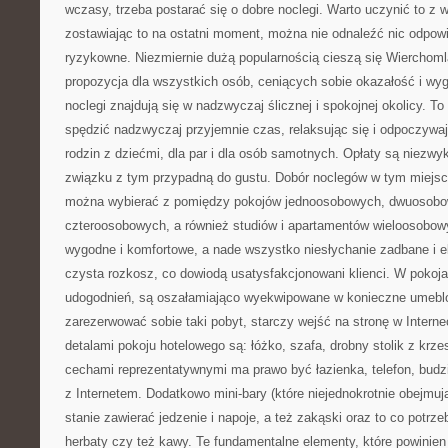
wczasy, trzeba postarać się o dobre noclegi. Warto uczynić to z
zostawiając to na ostatni moment, można nie odnaleźć nic odpowie
ryzykowne. Niezmiernie dużą popularnością cieszą się Wierchomla
propozycja dla wszystkich osób, ceniących sobie okazałość i wyg
noclegi znajdują się w nadzwyczaj ślicznej i spokojnej okolicy. T
spędzić nadzwyczaj przyjemnie czas, relaksując się i odpoczywaj
rodzin z dziećmi, dla par i dla osób samotnych. Opłaty są niezwy
związku z tym przypadną do gustu. Dobór noclegów w tym miejscu,
można wybierać z pomiędzy pokojów jednoosobowych, dwuosobo
czteroosobowych, a również studiów i apartamentów wieloosobow
wygodne i komfortowe, a nade wszystko niesłychanie zadbane i e
czysta rozkosz, co dowiodą usatysfakcjonowani klienci. W pokoja
udogodnień, są oszałamiająco wyekwipowane w konieczne umeblow
zarezerwować sobie taki pobyt, starczy wejść na stronę w Inter
detalami pokoju hotelowego są: łóżko, szafa, drobny stolik z kr
cechami reprezentatywnymi ma prawo być łazienka, telefon, budzik
z Internetem. Dodatkowo mini-bary (które niejednokrotnie obejmu
stanie zawierać jedzenie i napoje, a też zakąski oraz to co potrz
herbaty czy też kawy. Te fundamentalne elementy, które powinien