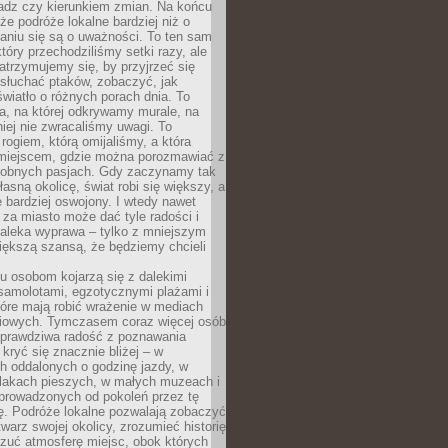
ładz czy kierunkiem zmian. Na końcu
 że podróże lokalne bardziej niż o
aniu się są o uważności. To ten sam
który przechodziliśmy setki razy, ale
trzymujemy się, by przyjrzeć się
słuchać ptaków, zobaczyć, jak
światło o różnych porach dnia. To
a, na której odkrywamy murale, na
iej nie zwracaliśmy uwagi. To
 rogiem, którą omijaliśmy, a która
 miejscem, gdzie można porozmawiać z
dobnych pasjach. Gdy zaczynamy tak
łasną okolicę, świat robi się większy, a
 bardziej oswojony. I wtedy nawet
 za miasto może dać tyle radości i
daleka wyprawa – tylko z mniejszym
iększą szansą, że będziemy chcieli
u osobom kojarzą się z dalekimi
samolotami, egzotycznymi plażami i
tóre mają robić wrażenie w mediach
iowych. Tymczasem coraz więcej osób
 prawdziwa radość z poznawania
kryć się znacznie bliżej – w
h oddalonych o godzinę jazdy, w
zlakach pieszych, w małych muzeach i
 prowadzonych od pokoleń przez tę
ę. Podróże lokalne pozwalają zobaczyć
twarz swojej okolicy, zrozumieć historię
czuć atmosferę miejsc, obok których