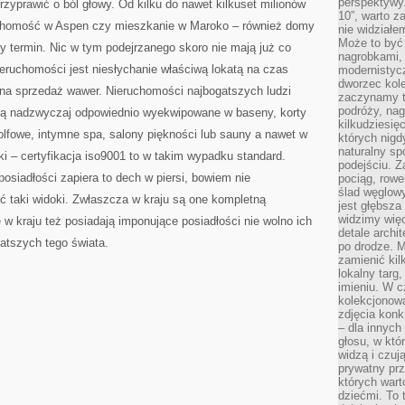
perspektywy.
rzyprawić o ból głowy. Od kilku do nawet kilkuset milionów
10”, warto z
ruchomość w Aspen czy mieszkanie w Maroko – również domy
nie widział
Może to być
 termin. Nic w tym podejrzanego skoro nie mają już co
nagrobkami, 
ieruchomości jest niesłychanie właściwą lokatą na czas
modernistycz
dworzec kole
 na sprzedaż wawer. Nieruchomości najbogatszych ludzi
zaczynamy tr
podróży, nag
i są nadzwyczaj odpowiednio wyekwipowane w baseny, korty
kilkudziesię
golfowe, intymne spa, salony piękności lub sauny a nawet w
których nigd
naturalny sp
ki – certyfikacja iso9001 to w takim wypadku standard.
podejściu. 
osiadłości zapiera to dech w piersi, bowiem nie
pociąg, rowe
ślad węglowy
ć taki widoki. Zwłaszcza w kraju są one kompletną
jest głębsza
widzimy więc
 w kraju też posiadają imponujące posiadłości nie wolno ich
detale archi
atszych tego świata.
po drodze. M
zamienić kil
lokalny targ
imieniu. W c
kolekcjonow
zdjęcia konk
– dla innych
głosu, w kt
widzą i czuj
prywatny prz
których wart
dziećmi. To 