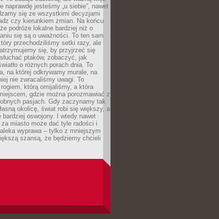
e naprawdę jesteśmy „u siebie”, nawet
adzamy się ze wszystkimi decyzjami
ładz czy kierunkiem zmian. Na końcu
 że podróże lokalne bardziej niż o
aniu się są o uważności. To ten sam
który przechodziliśmy setki razy, ale
trzymujemy się, by przyjrzeć się
słuchać ptaków, zobaczyć, jak
światło o różnych porach dnia. To
a, na której odkrywamy murale, na
iej nie zwracaliśmy uwagi. To
 rogiem, którą omijaliśmy, a która
 miejscem, gdzie można porozmawiać z
dobnych pasjach. Gdy zaczynamy tak
łasną okolicę, świat robi się większy, a
 bardziej oswojony. I wtedy nawet
 za miasto może dać tyle radości i
daleka wyprawa – tylko z mniejszym
iększą szansą, że będziemy chcieli