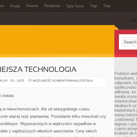
rz
Owoce
Redakcja
Tagi
Tagi
Finały
Spis Treści
SUB
EJSZA TECHNOLOGIA
Podróże wiel
kierunkami, 
NAJNOWOCZEŚNIEJSZA
LIP - 20 - 2025
MOŻLIWOŚĆ KOMENTOWANIA
ZOSTAŁA
zdjęciami, k
TECHNOLOGIA
społecznośc
odkrywa, że
i świata
świata może 
miasteczkac
lokalnych s
ują w nieruchomościach. Ale od wiarygodnego czasu
kawiarniach
samą rodzin
znie więcej oraz poprawniej. Posiadanie kilku mieszkań czy
„codzienną” 
m osobliwym. Wyposażonych w większości wypadków w
regionu i po
często przej
eble z najdroższych włoskich warsztatów. Ceny takich
krokiem do t