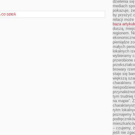
dzielenia si
mediach spo
pokazuje, że
 CO DZIEŃ
by przeżyć c
relacji moż
baza artyku
duszą, miejs
regionem. N
ekonomiczne
pieniądze zos
małych pensj
lokalnych rz
wybieramy cz
przerobione 
przekształco
browary rzem
staje się ba
większą szan
charakteru. 
niespodziew
przynależnoś
tym trudniej
na mapie”. 
charakteryst
rytm lokalny
poznajemy his
podręcznikó
mieszkańców
– czujemy, ż
jeśli nie zg