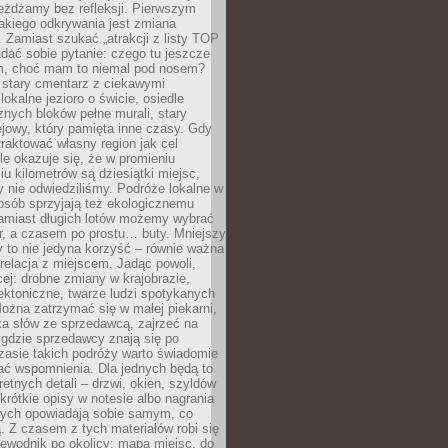
eżdżamy bez refleksji. Pierwszym
akiego odkrywania jest zmiana
 Zamiast szukać „atrakcji z listy TOP
adać sobie pytanie: czego tu jeszcze
em, choć mam to niemal pod nosem?
 stary cmentarz z ciekawymi
lokalne jezioro o świcie, osiedle
nych bloków pełne murali, stary
jowy, który pamięta inne czasy. Gdy
aktować własny region jak cel
le okazuje się, że w promieniu
ciu kilometrów są dziesiątki miejsc,
y nie odwiedziliśmy. Podróże lokalne w
osób sprzyjają też ekologicznemu
Zamiast długich lotów możemy wybrać
r, a czasem po prostu… buty. Mniejszy
 to nie jedyna korzyść – równie ważna
 relacja z miejscem. Jadąc powoli,
ej: drobne zmiany w krajobrazie,
tektoniczne, twarze ludzi spotykanych
ożna zatrzymać się w małej piekarni,
ka słów ze sprzedawcą, zajrzeć na
, gdzie sprzedawcy znają się po
zasie takich podróży warto świadomie
ać wspomnienia. Dla jednych będą to
retnych detali – drzwi, okien, szyldów
 krótkie opisy w notesie albo nagrania
órych opowiadają sobie samym, co
ą. Z czasem z tych materiałów robi się
ewodnik po okolicy: mapa miejsc, do