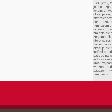
– czujemy, ż
jeśli nie zg
lokalnych w
okazuje się,
przemieszcz
park, przez 
tym razem za
drzewom, po
zmienia się 
znajoma ulic
które wcześn
kawiarnia za
okazuje się
ludźmi o po
patrzeć na w
jednocześnie
krótki wypad
wrażeń, co 
bagażem i w
tam wrócić.