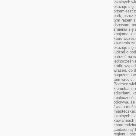
lokalnych w
okazuje się,
przemieszcz
park, przez 
tym razem za
drzewom, po
zmienia się 
znajoma ulic
które wcześn
kawiarnia za
okazuje się
ludźmi o po
patrzeć na w
jednocześnie
krótki wypad
wrażeń, co 
bagażem i w
tam wrócić.
Podróże wiel
kierunkami, 
zdjęciami, k
społecznośc
odkrywa, że
świata może 
miasteczkac
lokalnych s
kawiarniach
samą rodzin
„codzienną” 
regionu i po