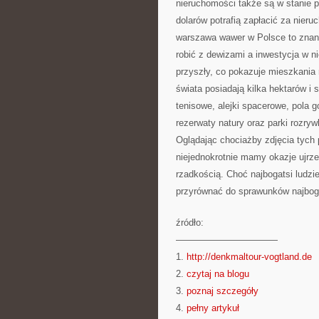
nieruchomości także są w stanie p
dolarów potrafią zapłacić za nie
warszawa wawer w Polsce to znany
robić z dewizami a inwestycja w n
przyszły, co pokazuje mieszkania
świata posiadają kilka hektarów 
tenisowe, alejki spacerowe, pola 
rezerwaty natury oraz parki rozryw
Oglądając chociażby zdjęcia tych p
niejednokrotnie mamy okazje ujrze
rzadkością. Choć najbogatsi ludzie
przyrównać do sprawunków najbog
źródło:
———————————
1.
http://denkmaltour-vogtland.de
2.
czytaj na blogu
3.
poznaj szczegóły
4.
pełny artykuł