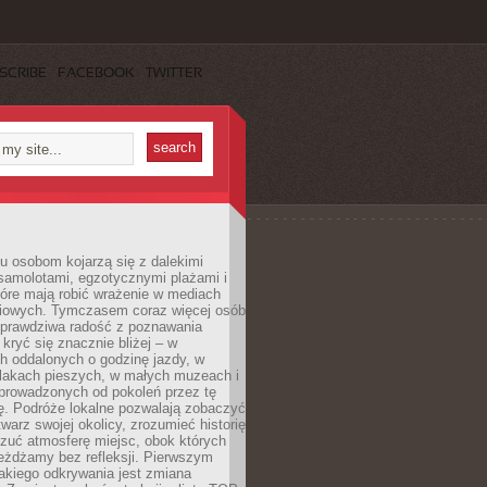
SCRIBE
FACEBOOK
TWITTER
u osobom kojarzą się z dalekimi
samolotami, egzotycznymi plażami i
tóre mają robić wrażenie w mediach
iowych. Tymczasem coraz więcej osób
 prawdziwa radość z poznawania
kryć się znacznie bliżej – w
h oddalonych o godzinę jazdy, w
zlakach pieszych, w małych muzeach i
 prowadzonych od pokoleń przez tę
ę. Podróże lokalne pozwalają zobaczyć
twarz swojej okolicy, zrozumieć historię
czuć atmosferę miejsc, obok których
eżdżamy bez refleksji. Pierwszym
akiego odkrywania jest zmiana