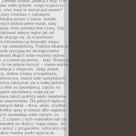
 Zamiast szukać „atrakcji z listy TOP
adać sobie pytanie: czego tu jeszcze
em, choć mam to niemal pod nosem?
 stary cmentarz z ciekawymi
lokalne jezioro o świcie, osiedle
nych bloków pełne murali, stary
jowy, który pamięta inne czasy. Gdy
aktować własny region jak cel
le okazuje się, że w promieniu
ciu kilometrów są dziesiątki miejsc,
y nie odwiedziliśmy. Podróże lokalne w
osób sprzyjają też ekologicznemu
Zamiast długich lotów możemy wybrać
r, a czasem po prostu… buty. Mniejszy
 to nie jedyna korzyść – równie ważna
 relacja z miejscem. Jadąc powoli,
ej: drobne zmiany w krajobrazie,
tektoniczne, twarze ludzi spotykanych
ożna zatrzymać się w małej piekarni,
ka słów ze sprzedawcą, zajrzeć na
, gdzie sprzedawcy znają się po
zasie takich podróży warto świadomie
ać wspomnienia. Dla jednych będą to
retnych detali – drzwi, okien, szyldów
 krótkie opisy w notesie albo nagrania
órych opowiadają sobie samym, co
ą. Z czasem z tych materiałów robi się
ewodnik po okolicy: mapa miejsc, do
o wrócić z przyjaciółmi, rodzicami czy
także świetny punkt wyjścia do