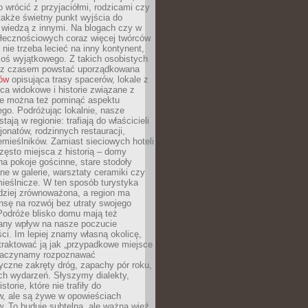
o wrócić z przyjaciółmi, rodzicami czy
także świetny punkt wyjścia do
ę wiedzą z innymi. Na blogach czy w
łecznościowych coraz więcej twórców
 nie trzeba lecieć na inny kontynent,
oś wyjątkowego. Z takich osobistych
e z czasem powstać uporządkowana
łów
opisująca trasy spacerów, lokale z
ca widokowe i historie związane z
ie można też pominąć aspektu
go. Podróżując lokalnie, nasze
tają w regionie: trafiają do właścicieli
onatów, rodzinnych restauracji,
emieślników. Zamiast sieciowych hoteli
ęsto miejsca z historią – domy
na pokoje gościnne, stare stodoły
ne w galerie, warsztaty ceramiki czy
ieślnicze. W ten sposób turystyka
rdziej zrównoważona, a region ma
sę na rozwój bez utraty swojego
Podróże blisko domu mają też
any wpływ na nasze poczucie
ci. Im lepiej znamy własną okolicę,
 traktować ją jak „przypadkowe miejsce
Zaczynamy rozpoznawać
yczne zakręty dróg, zapachy pór roku,
ch wydarzeń. Słyszymy dialekty,
torie, które nie trafiły do
w, ale są żywe w opowieściach
. To buduje subtelną, ale ważną więź