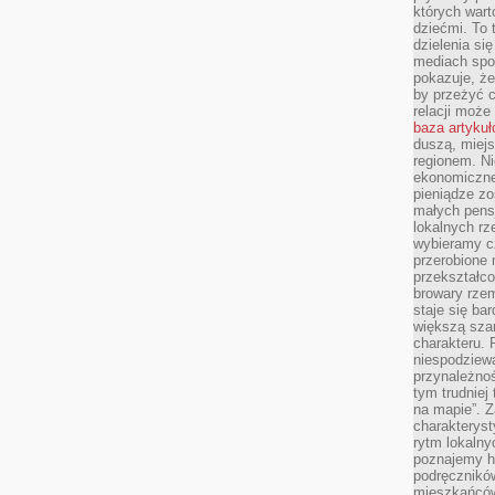
których wart
dziećmi. To 
dzielenia si
mediach spo
pokazuje, że
by przeżyć c
relacji moż
baza artyku
duszą, miejs
regionem. N
ekonomiczne
pieniądze zos
małych pensj
lokalnych rz
wybieramy cz
przerobione 
przekształco
browary rzem
staje się ba
większą szan
charakteru. 
niespodziew
przynależnoś
tym trudniej
na mapie”. 
charakteryst
rytm lokalny
poznajemy his
podręcznikó
mieszkańców