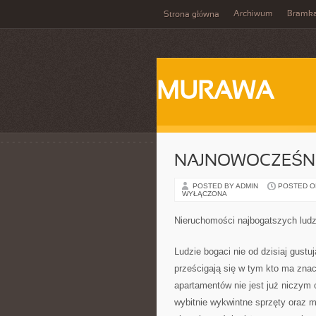
Archiwum
Bramka
Strona główna
MURAWA
NAJNOWOCZEŚNI
POSTED BY ADMIN
POSTED ON 
WYŁĄCZONA
Nieruchomości najbogatszych ludz
Ludzie bogaci nie od dzisiaj gust
prześcigają się w tym kto ma znac
apartamentów nie jest już niczy
wybitnie wykwintne sprzęty oraz m