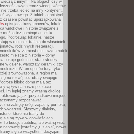
ę wiedzą z innymi. Na blogach czy w
łecznościowych coraz więcej twórców
 nie trzeba lecieć na inny kontynent,
oś wyjątkowego. Z takich osobistych
e z czasem powstać uporządkowana
łów
opisująca trasy spacerów, lokale z
ca widokowe i historie związane z
ie można też pominąć aspektu
go. Podróżując lokalnie, nasze
tają w regionie: trafiają do właścicieli
onatów, rodzinnych restauracji,
emieślników. Zamiast sieciowych hoteli
ęsto miejsca z historią – domy
na pokoje gościnne, stare stodoły
ne w galerie, warsztaty ceramiki czy
ieślnicze. W ten sposób turystyka
rdziej zrównoważona, a region ma
sę na rozwój bez utraty swojego
Podróże blisko domu mają też
any wpływ na nasze poczucie
ci. Im lepiej znamy własną okolicę,
 traktować ją jak „przypadkowe miejsce
Zaczynamy rozpoznawać
yczne zakręty dróg, zapachy pór roku,
ch wydarzeń. Słyszymy dialekty,
torie, które nie trafiły do
w, ale są żywe w opowieściach
. To buduje subtelną, ale ważną więź
e naprawdę jesteśmy „u siebie”, nawet
adzamy się ze wszystkimi decyzjami