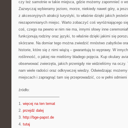
czy też samotnie w takie miejsca, gdzie możemy zapomnieć o w
Zazwyczaj wybieramy jezioro, morze, niekiedy nawet góry, a jes
z akcesoryjnych atrakcji turystyki, to właśnie dzięki jakich jeste
niezapomnianych miejsc. Warto zobaczyć coś wyróżniającego si
coś, czego na pewno w nim nie ma, innymi słowy inne ceremoniały 
funkcjonują rodziny oraz języki, to właśnie dzięki jakimi się poro
skórzane. Na domiar tego można zwiedzić mnóstwo zabytków ora
historie, które się z nimi wiążą – gwarantują to wyprawy. W innyc
roślinność, o jakiej nie mieliśmy bladego pojęcia. Kup okulary a
obserwować zwierzęta, jakich przenigdy nie widzieliśmy na oczy
nam wiele radości oraz odkrywczej wiedzy. Odwiedzając możemy 
miejscach i zapragnąć tam się przeprowadzić, co w pełni odmieni
źródło:
———————————
1.
więcej na ten temat
2.
przejdź dalej
3.
http://bge-papst.de
4.
tutaj