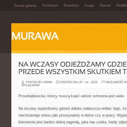
Archiwum
Bramkarz
Owoce
Redak
Strona główna
Finały
MURAWA
NA WCZASY ODJEŻDŻAMY GDZI
PRZEDE WSZYSTKIM SKUTKIEM 
POSTED BY ADMIN
POSTED ON LIP - 14 - 2025
MOŻLIWOŚĆ 
WYŁĄCZONA
Przedsiębiorców, którzy muszą kupić odzież ochronna jest wielu
Na wczasy wyjeżdżamy gdzieś daleko zwłaszcza wobec tego, że
niechcianego stresu jaki przeżywamy w domu czy w pracy. Wypoc
kierowców jest bardzo dobrą nagrodą, jaka nas czeka, kiedy odje