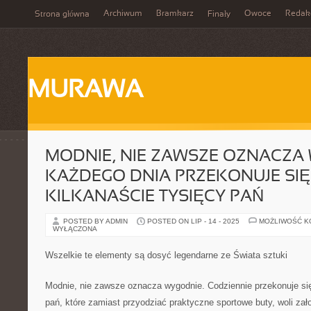
Archiwum
Bramkarz
Owoce
Redak
Strona główna
Finały
MURAWA
MODNIE, NIE ZAWSZE OZNACZA
KAŻDEGO DNIA PRZEKONUJE SIĘ
KILKANAŚCIE TYSIĘCY PAŃ
POSTED BY ADMIN
POSTED ON LIP - 14 - 2025
MOŻLIWOŚĆ 
WYŁĄCZONA
Wszelkie te elementy są dosyć legendarne ze Świata sztuki
Modnie, nie zawsze oznacza wygodnie. Codziennie przekonuje się
pań, które zamiast przyodziać praktyczne sportowe buty, woli zało