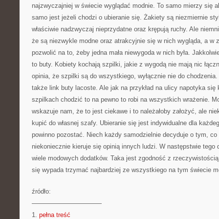
najzwyczajniej w świecie wyglądać modnie. To samo mierzy się a
samo jest jeżeli chodzi o ubieranie się. Żakiety są niezmiernie sty
właściwie nadzwyczaj nieprzydatne oraz krępują ruchy. Ale niemn
że są niezwykle modne oraz atrakcyjnie się w nich wygląda, a w
pozwolić na to, żeby jedna mała niewygoda w nich była. Jakkolwi
to buty. Kobiety kochają szpilki, jakie z wygodą nie mają nic łąc
opinia, że szpilki są do wszystkiego, wyłącznie nie do chodzenia
także link buty lacoste. Ale jak na przykład na ulicy napotyka się
szpilkach chodzić to na pewno to robi na wszystkich wrażenie. 
wskazuje nam, że to jest ciekawe i to należałoby założyć, ale nie
kupić do własnej szafy. Ubieranie się jest indywidualne dla każde
powinno pozostać. Niech każdy samodzielnie decyduje o tym, co 
niekoniecznie kieruje się opinią innych ludzi. W następstwie tego
wiele modowych dodatków. Taka jest zgodność z rzeczywistością
się wypada trzymać najbardziej ze wszystkiego na tym świecie m
źródło:
———————————
1.
pełna treść