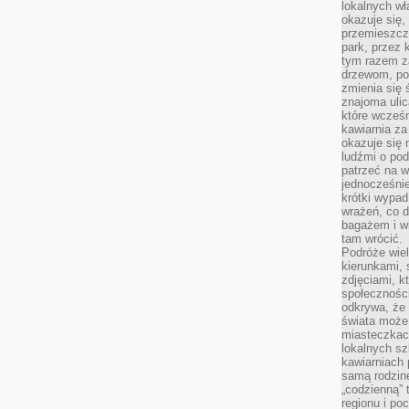
lokalnych w
okazuje się,
przemieszcz
park, przez 
tym razem za
drzewom, po
zmienia się 
znajoma ulic
które wcześn
kawiarnia za
okazuje się
ludźmi o po
patrzeć na w
jednocześnie
krótki wypad
wrażeń, co 
bagażem i w
tam wrócić.
Podróże wiel
kierunkami, 
zdjęciami, k
społecznośc
odkrywa, że
świata może 
miasteczkac
lokalnych s
kawiarniach
samą rodzin
„codzienną” 
regionu i po