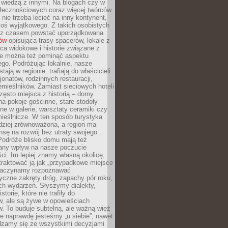
ę wiedzą z innymi. Na blogach czy w
łecznościowych coraz więcej twórców
 nie trzeba lecieć na inny kontynent,
oś wyjątkowego. Z takich osobistych
e z czasem powstać uporządkowana
łów
opisująca trasy spacerów, lokale z
ca widokowe i historie związane z
ie można też pominąć aspektu
go. Podróżując lokalnie, nasze
tają w regionie: trafiają do właścicieli
onatów, rodzinnych restauracji,
emieślników. Zamiast sieciowych hoteli
ęsto miejsca z historią – domy
na pokoje gościnne, stare stodoły
ne w galerie, warsztaty ceramiki czy
ieślnicze. W ten sposób turystyka
rdziej zrównoważona, a region ma
sę na rozwój bez utraty swojego
Podróże blisko domu mają też
any wpływ na nasze poczucie
ci. Im lepiej znamy własną okolicę,
 traktować ją jak „przypadkowe miejsce
Zaczynamy rozpoznawać
yczne zakręty dróg, zapachy pór roku,
ch wydarzeń. Słyszymy dialekty,
torie, które nie trafiły do
w, ale są żywe w opowieściach
. To buduje subtelną, ale ważną więź
e naprawdę jesteśmy „u siebie”, nawet
adzamy się ze wszystkimi decyzjami