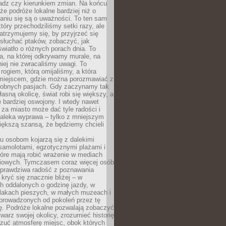
ładz czy kierunkiem zmian. Na końcu
 że podróże lokalne bardziej niż o
aniu się są o uważności. To ten sam
który przechodziliśmy setki razy, ale
trzymujemy się, by przyjrzeć się
słuchać ptaków, zobaczyć, jak
światło o różnych porach dnia. To
a, na której odkrywamy murale, na
iej nie zwracaliśmy uwagi. To
 rogiem, którą omijaliśmy, a która
 miejscem, gdzie można porozmawiać z
dobnych pasjach. Gdy zaczynamy tak
łasną okolicę, świat robi się większy, a
 bardziej oswojony. I wtedy nawet
 za miasto może dać tyle radości i
daleka wyprawa – tylko z mniejszym
iększą szansą, że będziemy chcieli
u osobom kojarzą się z dalekimi
samolotami, egzotycznymi plażami i
tóre mają robić wrażenie w mediach
iowych. Tymczasem coraz więcej osób
 prawdziwa radość z poznawania
kryć się znacznie bliżej – w
h oddalonych o godzinę jazdy, w
zlakach pieszych, w małych muzeach i
 prowadzonych od pokoleń przez tę
ę. Podróże lokalne pozwalają zobaczyć
twarz swojej okolicy, zrozumieć historię
czuć atmosferę miejsc, obok których