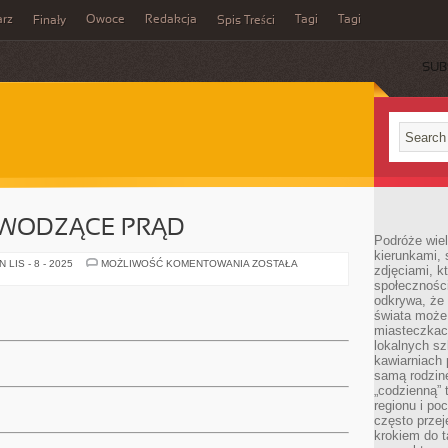
rz
Owoce
Redakcja
Tagi
Tagi
Finały
Spis Treści
SUB
EWODZĄCE PRĄD
Podróże wiel
kierunkami, 
MATERIAŁY
LIS - 8 - 2025
MOŻLIWOŚĆ KOMENTOWANIA
ZOSTAŁA
zdjęciami, k
PRZEWODZĄCE
społecznośc
PRĄD
odkrywa, że
świata może 
miasteczkac
lokalnych s
kawiarniach
samą rodzin
„codzienną” 
regionu i po
często przej
krokiem do t