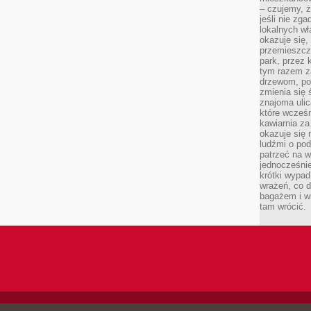
– czujemy, ż
jeśli nie zg
lokalnych w
okazuje się,
przemieszcz
park, przez 
tym razem za
drzewom, po
zmienia się 
znajoma ulic
które wcześn
kawiarnia za
okazuje się
ludźmi o po
patrzeć na w
jednocześnie
krótki wypad
wrażeń, co 
bagażem i w
tam wrócić.