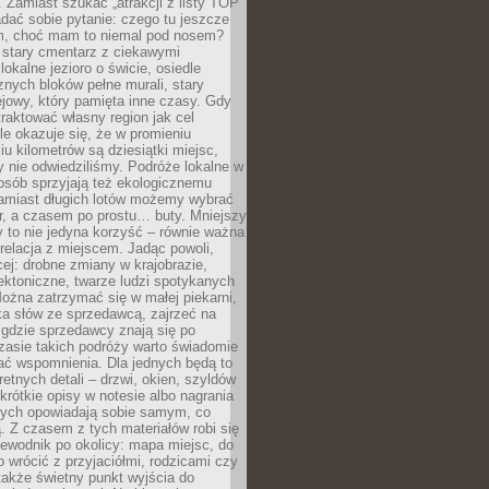
 Zamiast szukać „atrakcji z listy TOP
adać sobie pytanie: czego tu jeszcze
em, choć mam to niemal pod nosem?
 stary cmentarz z ciekawymi
lokalne jezioro o świcie, osiedle
nych bloków pełne murali, stary
jowy, który pamięta inne czasy. Gdy
aktować własny region jak cel
le okazuje się, że w promieniu
ciu kilometrów są dziesiątki miejsc,
y nie odwiedziliśmy. Podróże lokalne w
osób sprzyjają też ekologicznemu
Zamiast długich lotów możemy wybrać
r, a czasem po prostu… buty. Mniejszy
 to nie jedyna korzyść – równie ważna
 relacja z miejscem. Jadąc powoli,
ej: drobne zmiany w krajobrazie,
tektoniczne, twarze ludzi spotykanych
ożna zatrzymać się w małej piekarni,
ka słów ze sprzedawcą, zajrzeć na
, gdzie sprzedawcy znają się po
zasie takich podróży warto świadomie
ać wspomnienia. Dla jednych będą to
retnych detali – drzwi, okien, szyldów
 krótkie opisy w notesie albo nagrania
órych opowiadają sobie samym, co
ą. Z czasem z tych materiałów robi się
ewodnik po okolicy: mapa miejsc, do
o wrócić z przyjaciółmi, rodzicami czy
także świetny punkt wyjścia do