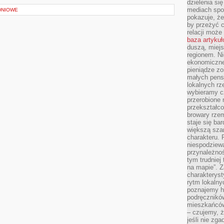
dzielenia si
mediach spo
DNIOWE
pokazuje, że
by przeżyć c
relacji moż
baza artyku
duszą, miejs
regionem. N
ekonomiczne
pieniądze zos
małych pensj
lokalnych rz
wybieramy cz
przerobione 
przekształco
browary rzem
staje się ba
większą szan
charakteru. 
niespodziew
przynależnoś
tym trudniej
na mapie”. 
charakteryst
rytm lokalny
poznajemy his
podręcznikó
mieszkańców
– czujemy, ż
jeśli nie zg