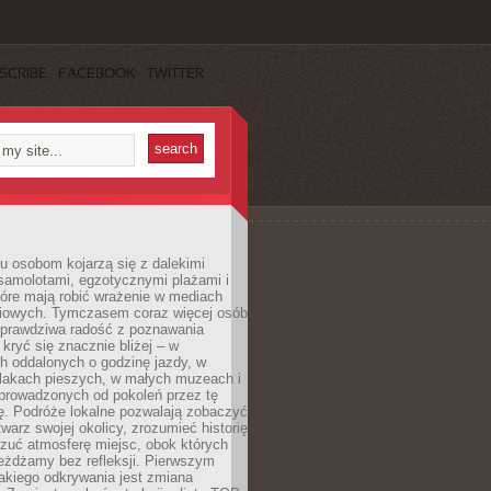
SCRIBE
FACEBOOK
TWITTER
u osobom kojarzą się z dalekimi
samolotami, egzotycznymi plażami i
tóre mają robić wrażenie w mediach
iowych. Tymczasem coraz więcej osób
 prawdziwa radość z poznawania
kryć się znacznie bliżej – w
h oddalonych o godzinę jazdy, w
zlakach pieszych, w małych muzeach i
 prowadzonych od pokoleń przez tę
ę. Podróże lokalne pozwalają zobaczyć
twarz swojej okolicy, zrozumieć historię
czuć atmosferę miejsc, obok których
eżdżamy bez refleksji. Pierwszym
akiego odkrywania jest zmiana