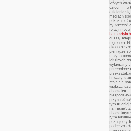
których wart
dziećmi. To 
dzielenia si
mediach spo
pokazuje, że
by przeżyć c
relacji moż
baza artyku
duszą, miejs
regionem. N
ekonomiczne
pieniądze zos
małych pensj
lokalnych rz
wybieramy cz
przerobione 
przekształco
browary rzem
staje się ba
większą szan
charakteru. 
niespodziew
przynależnoś
tym trudniej
na mapie”. 
charakteryst
rytm lokalny
poznajemy his
podręcznikó
mieszkańców