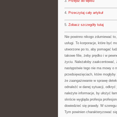
3.
Przejdź do wpisu
4.
Przeczytaj cały artykuł
5.
Zobacz szczegóły tutaj
Nie powinno nikogo zdumiewać to,
usługi. To korporacje, które być 
utworzone po to, aby pomagać lud
takowe filie, żeby prędko i w pew
życiu. Należałoby zaakcentować, ż
następstwie tego nie ma mowy o na
przedsięwzięciach, które mogłyby 
że zaangażowanie w sprawę detekty
odnaleźć w danej sytuacji, odkryć
należyte informacje, by ułożyć ł
skrócie wygląda profesja profesjon
dowiedzieć się prawdy. W szeregu
Tym powinien charakteryzować się