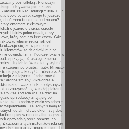
eżdżamy bez refleksji. Pierwszym
akiego odkrywania jest zmiana
 Zamiast szukać „atrakcji z listy TOP
adać sobie pytanie: czego tu jeszcze
em, choć mam to niemal pod nosem?
 stary cmentarz z ciekawymi
lokalne jezioro o świcie, osiedle
nych bloków pełne murali, stary
jowy, który pamięta inne czasy. Gdy
aktować własny region jak cel
le okazuje się, że w promieniu
ciu kilometrów są dziesiątki miejsc,
y nie odwiedziliśmy. Podróże lokalne w
osób sprzyjają też ekologicznemu
Zamiast długich lotów możemy wybrać
r, a czasem po prostu… buty. Mniejszy
 to nie jedyna korzyść – równie ważna
 relacja z miejscem. Jadąc powoli,
ej: drobne zmiany w krajobrazie,
tektoniczne, twarze ludzi spotykanych
ożna zatrzymać się w małej piekarni,
ka słów ze sprzedawcą, zajrzeć na
, gdzie sprzedawcy znają się po
zasie takich podróży warto świadomie
ać wspomnienia. Dla jednych będą to
retnych detali – drzwi, okien, szyldów
 krótkie opisy w notesie albo nagrania
órych opowiadają sobie samym, co
ą. Z czasem z tych materiałów robi się
ewodnik po okolicy: mapa miejsc, do