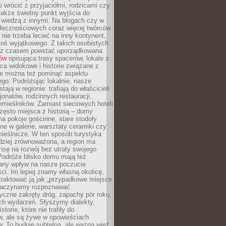
o wrócić z przyjaciółmi, rodzicami czy
także świetny punkt wyjścia do
ę wiedzą z innymi. Na blogach czy w
łecznościowych coraz więcej twórców
 nie trzeba lecieć na inny kontynent,
oś wyjątkowego. Z takich osobistych
e z czasem powstać uporządkowana
łów
opisująca trasy spacerów, lokale z
ca widokowe i historie związane z
ie można też pominąć aspektu
go. Podróżując lokalnie, nasze
tają w regionie: trafiają do właścicieli
onatów, rodzinnych restauracji,
emieślników. Zamiast sieciowych hoteli
ęsto miejsca z historią – domy
na pokoje gościnne, stare stodoły
ne w galerie, warsztaty ceramiki czy
ieślnicze. W ten sposób turystyka
rdziej zrównoważona, a region ma
sę na rozwój bez utraty swojego
Podróże blisko domu mają też
any wpływ na nasze poczucie
ci. Im lepiej znamy własną okolicę,
 traktować ją jak „przypadkowe miejsce
Zaczynamy rozpoznawać
yczne zakręty dróg, zapachy pór roku,
ch wydarzeń. Słyszymy dialekty,
torie, które nie trafiły do
w, ale są żywe w opowieściach
. To buduje subtelną, ale ważną więź