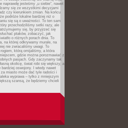
e naprawdę jesteśmy „u siebie”, nawet
adzamy się ze wszystkimi decyzjami
ładz czy kierunkiem zmian. Na końcu
 że podróże lokalne bardziej niż o
aniu się są o uważności. To ten sam
który przechodziliśmy setki razy, ale
trzymujemy się, by przyjrzeć się
słuchać ptaków, zobaczyć, jak
światło o różnych porach dnia. To
a, na której odkrywamy murale, na
iej nie zwracaliśmy uwagi. To
 rogiem, którą omijaliśmy, a która
 miejscem, gdzie można porozmawiać z
dobnych pasjach. Gdy zaczynamy tak
łasną okolicę, świat robi się większy, a
 bardziej oswojony. I wtedy nawet
 za miasto może dać tyle radości i
daleka wyprawa – tylko z mniejszym
iększą szansą, że będziemy chcieli