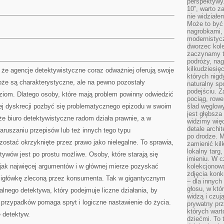
perspektywy.
10”, warto z
nie widział
Może to być
nagrobkami, 
modernistycz
dworzec kole
zaczynamy tr
podróży, nag
kilkudziesię
 że agencje detektywistyczne coraz odważniej oferują swoje
których nigd
może są charakterystyczne, ale na pewno pozostały
naturalny sp
podejściu. 
ziom. Dlatego osoby, które mają problem powinny odwiedzić
pociąg, rowe
nej dyskrecji pozbyć się problematycznego epizodu w swoim
ślad węglowy
jest głębsza
e biuro detektywistyczne radom działa prawnie, a w
widzimy więc
detale archi
ruszaniu przepisów lub też innych tego typu
po drodze. M
zostać okrzyknięte przez prawo jako nielegalne. To sprawia,
zamienić kil
lokalny targ
wów jest po prostu możliwe. Osoby, które starają się
imieniu. W c
 jak najwięcej argumentów i w głównej mierze pozyskać
kolekcjonow
zdjęcia konk
amigłówkę zleconą przez konsumenta. Tak w gigantycznym
– dla innych
głosu, w kt
alnego detektywa, który podejmuje liczne działania, by
widzą i czuj
 przypadków pomaga spryt i logiczne nastawienie do życia.
prywatny prz
których wart
 detektyw.
dziećmi. To 