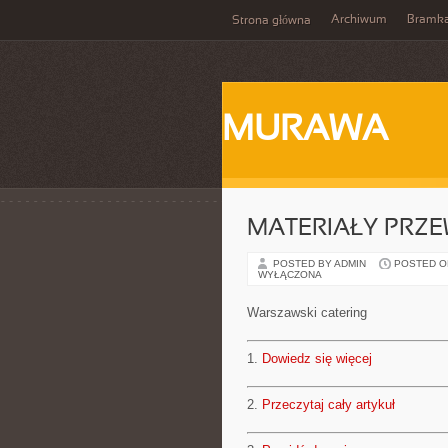
Archiwum
Bramka
Strona główna
MURAWA
MATERIAŁY PRZ
POSTED BY ADMIN
POSTED ON 
WYŁĄCZONA
Warszawski catering
1.
Dowiedz się więcej
2.
Przeczytaj cały artykuł