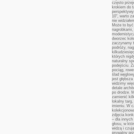
często przej
krokiem do t
perspektywy.
10”, warto z
nie widział
Może to być
nagrobkami, 
modernistycz
dworzec kole
zaczynamy tr
podróży, nag
kilkudziesię
których nigd
naturalny sp
podejściu. 
pociąg, rowe
ślad węglowy
jest głębsza
widzimy więc
detale archi
po drodze. M
zamienić kil
lokalny targ
imieniu. W c
kolekcjonow
zdjęcia konk
– dla innych
głosu, w kt
widzą i czuj
prywatny prz