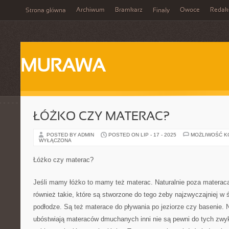
Archiwum
Bramkarz
Owoce
Redak
Strona główna
Finały
MURAWA
ŁÓŻKO CZY MATERAC?
POSTED BY ADMIN
POSTED ON LIP - 17 - 2025
MOŻLIWOŚĆ 
WYŁĄCZONA
Łóżko czy materac?
Jeśli mamy łóżko to mamy też materac. Naturalnie poza materac
również takie, które są stworzone do tego żeby najzwyczajniej w 
podłodze. Są też materace do pływania po jeziorze czy basenie. N
ubóstwiają materaców dmuchanych inni nie są pewni do tych zwyk