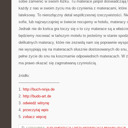
sobie zamienić w swoim łóżku. Tu materace janpol doświadczają t
każdy z nas w swoim życiu ma do czynienia z materacami, które
lateksowy. To nierozłączny detal współczesnej rzeczywistości. 
sofie, lub najzwyczajniej w świecie nocujemy w hotelu, materacy
Jednak nie do końca gra toczy się o to czy materace są a właściwi
będziemy nocować w tańszym motelu to jesteśmy w stanie spodz
delikatnych materacy, które nie zezwolą nam się poprawnie wyspa
nie wysypiają się na materacach słusznie dostosowanych do snu,
pełne życie do snu na koszmarnie odpowiednich materacach. W 
ma prawo okazać się zagmatwaną czynnością.
źródło:
———————————
1.
http://buch-ninja.de
2.
http://budo-art.de
3.
odwiedź witrynę
4.
przeczytaj wpis
5.
zobacz więcej
CATEGORIES:
SUPLEMENTACJA I DIETA WSPIERAJĄCA REHABILITACJĘ