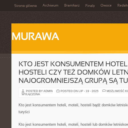
Archiwum
Bramkarz
Owoce
Redak
Strona główna
Finały
MURAWA
KTO JEST KONSUMENTEM HOTELI
HOSTELI CZY TEŻ DOMKÓW LET
NAJOGROMNIEJSZĄ GRUPĄ SĄ TU
POSTED BY ADMIN
POSTED ON LIP - 19 - 2025
MOŻLIWOŚĆ 
WYŁĄCZONA
Kto jest konsumentem hoteli, moteli, hosteli bądź domków letni
turyści
Kto jest konsumentem hoteli, moteli, hosteli lub domków letnisk