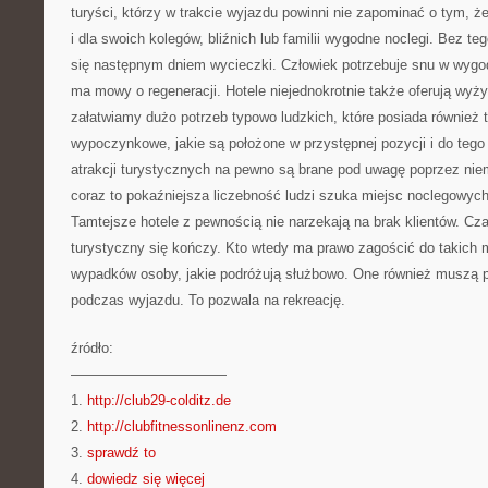
turyści, którzy w trakcie wyjazdu powinni nie zapominać o tym, ż
i dla swoich kolegów, bliźnich lub familii wygodne noclegi. Bez t
się następnym dniem wycieczki. Człowiek potrzebuje snu w wygo
ma mowy o regeneracji. Hotele niejednokrotnie także oferują wyż
załatwiamy dużo potrzeb typowo ludzkich, które posiada również t
wypoczynkowe, jakie są położone w przystępnej pozycji i do tego
atrakcji turystycznych na pewno są brane pod uwagę poprzez nie
coraz to pokaźniejsza liczebność ludzi szuka miejsc noclegowyc
Tamtejsze hotele z pewnością nie narzekają na brak klientów. C
turystyczny się kończy. Kto wtedy ma prawo zagościć do takich 
wypadków osoby, jakie podróżują służbowo. One również muszą 
podczas wyjazdu. To pozwala na rekreację.
źródło:
———————————
1.
http://club29-colditz.de
2.
http://clubfitnessonlinenz.com
3.
sprawdź to
4.
dowiedz się więcej