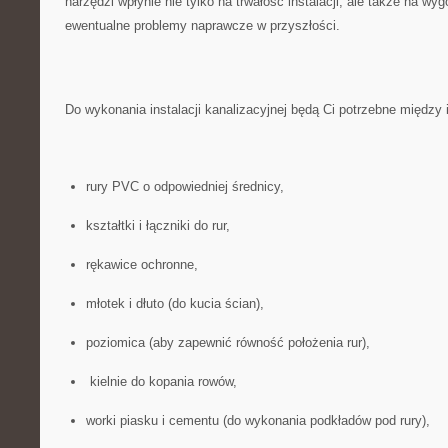
narzędzi⁣ wpłynie nie⁣ tylko na trwałość instalacji, ale⁤ także na wy
ewentualne problemy ⁤naprawcze w przyszłości.
Do‍ wykonania instalacji ‍kanalizacyjnej będą Ci potrzebne między 
rury PVC​ o odpowiedniej średnicy,
‌kształtki​ i łączniki ‌do rur,
‌rękawice⁤ ochronne,
młotek i⁣ dłuto (do ⁤kucia ścian),
poziomica ⁤(aby zapewnić ​równość położenia rur),
‍ kielnie ‌do kopania rowów,
worki piasku i cementu (do wykonania podkładów pod rury),