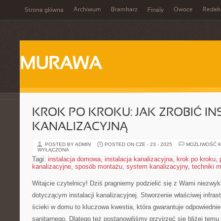
Archiwum
Bramkarz
Owoce
Redak
Strona główna
Finały
MURAWA
KROK PO KROKU: JAK ZROBIĆ IN
KANALIZACYJNĄ
POSTED BY ADMIN
POSTED ON CZE - 23 - 2025
MOŻLIWOŚĆ 
WYŁĄCZONA
Tagi:
instalacja domowa
,
instalacja kanalizacyjna
,
krok po kroku
,
kanalizacyjne
,
sposób montażu
,
system kanalizacyjny
,
techniki 
Witajcie ⁣czytelnicy! Dziś pragniemy podzielić‍ się z Wami niezwy
dotyczącym ⁤instalacji kanalizacyjnej. Stworzenie​ właściwej infra
ścieki‍ w domu to ⁣kluczowa kwestia, która gwarantuje odpowiednie
sanitarnego.⁢ Dlatego też postanowiliśmy‍ przyjrzeć się bliżej ⁤tem