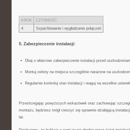
KROK
CZYNNOŚĆ
4
Szpachlowanie ⁤i⁢ wygładzanie połączeń
5. Zabezpieczenie instalacji:
Dbaj o właściwe​ zabezpieczenie instalacji​ przed uszkodzeni
Montuj osłony na ​miejsca szczególnie narażone na⁣ uszkodzen
Regularnie kontroluj ‍stan instalacji i reaguj na wszelkie usterek
Przestrzegając powyższych ⁣wskazówek oraz zachowując szczegó
montażu, będziesz ​mógł‌ cieszyć się⁣ sprawnie działającą instalacj
⁣lat.
Dziękujemy, że byliście z nami na tej drodze⁢ przez świat instalac