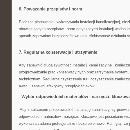
6.‌ Poważanie przepisów i norm
Podczas ‌planowania i wykonywania instalacji ⁤kanalizacyjnej, niezb
obowiązujących ​przepisów i norm dotyczących instalacji wodno-k
⁤sposób zapewnimy ⁣bezpieczeństwo​ oraz efektywność działania​ 
7. Regularna konserwacja i⁣ utrzymanie
Aby⁢ zapewnić długą żywotność instalacji kanalizacyjnej, konieczn
przeprowadzanie prac konserwacyjnych⁢ oraz utrzymanie systemu
technicznym. ⁢Regularne czyszczenie rur i ⁤oczyszczanie zaniecz
awarii‌ i zapewni⁤ efektywny ⁣przepływ ścieków.
-⁣ Wybór ⁣odpowiednich materiałów i narzędzi: kluczowe
‌ ⁣Aby‍ z⁢ sukcesem przeprowadzić instalację ⁢kanalizacyjną,‍ pierws
⁢odpowiednich materiałów i narzędzi. Kluczowe ⁣jest ⁤posiadanie ‌w
wykonania zadania profesjonalnie i ⁢bezproblemowo. Pamiętaj,‌ że j