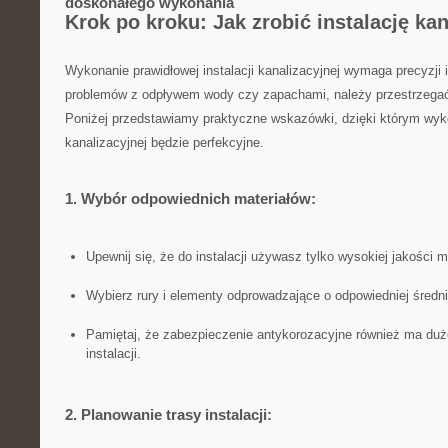
doskonałego⁢ wykonania
Krok⁢ po ‍kroku: Jak zrobić instalację​ ka
Wykonanie prawidłowej instalacji kanalizacyjnej wymaga precyzji 
‌problemów z odpływem wody ‍czy zapachami, należy‍ przestrzegać⁣
⁢Poniżej⁤ przedstawiamy ‌praktyczne wskazówki, dzięki którym​ wyko
kanalizacyjnej będzie ⁢perfekcyjne.
1. ⁢Wybór odpowiednich materiałów:
Upewnij się, że do instalacji ‍używasz tylko wysokiej jakości m
Wybierz ⁣rury i elementy odprowadzające o ‍odpowiedniej średn
Pamiętaj, że zabezpieczenie antykorozacyjne również‌ ma duże 
instalacji.
2.​ Planowanie trasy ⁢instalacji: