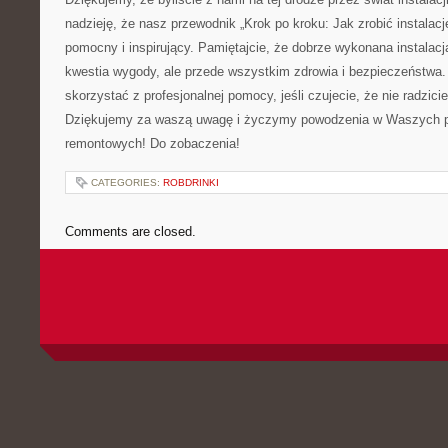
nadzieję, ⁤że⁢ nasz ⁣przewodnik „Krok po kroku:​ Jak ⁢zrobić instalację
⁢pomocny i inspirujący. Pamiętajcie, że dobrze wykonana⁢ instalacja 
⁤kwestia wygody, ale ⁣przede‌ wszystkim zdrowia⁣ i bezpieczeństwa. 
skorzystać z profesjonalnej ⁢pomocy, jeśli⁤ czujecie,⁤ że nie ⁣radzici
Dziękujemy za waszą uwagę i życzymy⁤ powodzenia⁤ w Waszych ⁢pr
remontowych! ⁤Do zobaczenia!
CATEGORIES:
ROBDRINKI
Comments are closed.