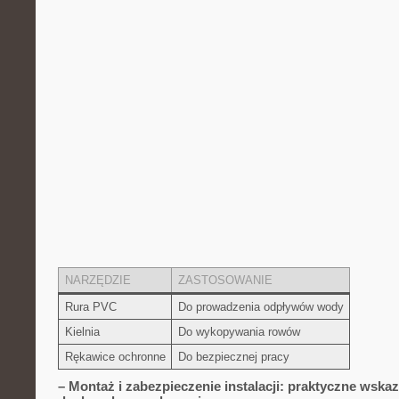
NARZĘDZIE
ZASTOSOWANIE
Rura ‍PVC
Do prowadzenia odpływów ⁣wody
Kielnia
Do wykopywania⁢ rowów
Rękawice‌ ochronne
Do bezpiecznej pracy
– ⁢Montaż ​i ⁣zabezpieczenie ⁣instalacji: ​praktyczne wsk