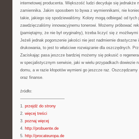
internetowej producenta. Większość ludzi decyduje się jednakże n
zamiennika. Jakim sposobem to bywa z wymiennikami, nie koniecz
takie, jakiego się spodziewaliśmy. Kolory mogą odbiegać od tych 
zawdzięczaliśmy innowacyjnemu tonerowi. Możemy próbować re
(pamiętajmy, że nie był oryginalny), trzeba liczyć się z możliwym
Jeżeli jednak pogorszenie jakości nie jest nadmiernie drastyczne 
drukowania, to jest to właściwe rozwiązanie dla oszczędnych. Prze
Zaciskając pasa jeszcze bardziej możemy się pokusić o regenerac
w specjalistycznym serwisie, jaki w wielu przypadkach dowiezie n
domu, a w razie kłopotów wymieni go jeszcze raz. Oszczędzamy 
oraz finanse.
źródło:
———————————
1.
przejdź do strony
2.
więcej treści
3.
poznaj więcej
4.
http://probuente.de
5.
http://procateuropa.de