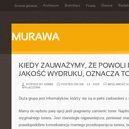
Archiwum
Bramkarz
Owoce
Redak
Strona główna
Finały
MURAWA
KIEDY ZAUWAŻYMY, ŻE POWOLI 
JAKOŚĆ WYDRUKU, OZNACZA TO
POSTED BY ADMIN
POSTED ON SIE - 13 - 2025
MOŻLIWOŚĆ 
WYŁĄCZONA
Duża grupa jest informatyków, którzy nie są w pełni zadowoleni z 
Mamy do wyboru parę opcji jeśli pragniemy zamienić toner. Najdr
oryginalnego tonera. Jest równolegle najpewniejsza, ponieważ m
prawdopodobne konsekwencje marnego przedsięwzięcia tonera, będ