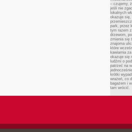
– czujemy, ż
jeśli nie zg
lokalnych w
okazuje się,
przemieszcz
park, przez 
tym razem za
drzewom, po
zmienia się 
znajoma ulic
które wcześn
kawiarnia za
okazuje się
ludźmi o po
patrzeć na w
jednocześnie
krótki wypad
wrażeń, co 
bagażem i w
tam wrócić.