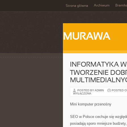
Archiwum
Bramka
Strona główna
MURAWA
INFORMATYKA W
TWORZENIE DOB
MULTIMEDIALNY
POSTED BY ADMIN
POSTED ON 
WYŁĄCZONA
Mini komputer przenośny
SEO w Polsce cechuje się względn
posiadają sporo mniejsze budżety,