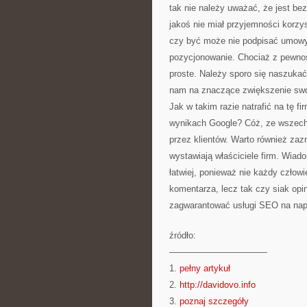
tak nie należy uważać, że jest bez
jakoś nie miał przyjemności korzy
czy być może nie podpisać umowy 
pozycjonowanie. Chociaż z pewnośc
proste. Należy sporo się naszukać
nam na znaczące zwiększenie sw
Jak w takim razie natrafić na tę 
wynikach Google? Cóż, ze wszech 
przez klientów. Warto również zaz
wystawiają właściciele firm. Wia
łatwiej, ponieważ nie każdy czło
komentarza, lecz tak czy siak opi
zagwarantować usługi SEO na na
źródło:
———————————
1.
pełny artykuł
2.
http://davidovo.info
3.
poznaj szczegóły