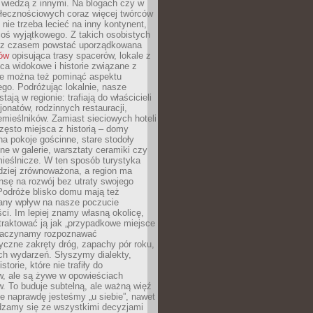
ę wiedzą z innymi. Na blogach czy w
łecznościowych coraz więcej twórców
 nie trzeba lecieć na inny kontynent,
oś wyjątkowego. Z takich osobistych
e z czasem powstać uporządkowana
łów
opisująca trasy spacerów, lokale z
ca widokowe i historie związane z
ie można też pominąć aspektu
go. Podróżując lokalnie, nasze
tają w regionie: trafiają do właścicieli
onatów, rodzinnych restauracji,
emieślników. Zamiast sieciowych hoteli
ęsto miejsca z historią – domy
na pokoje gościnne, stare stodoły
ne w galerie, warsztaty ceramiki czy
ieślnicze. W ten sposób turystyka
rdziej zrównoważona, a region ma
sę na rozwój bez utraty swojego
Podróże blisko domu mają też
any wpływ na nasze poczucie
ci. Im lepiej znamy własną okolicę,
 traktować ją jak „przypadkowe miejsce
Zaczynamy rozpoznawać
yczne zakręty dróg, zapachy pór roku,
ch wydarzeń. Słyszymy dialekty,
torie, które nie trafiły do
w, ale są żywe w opowieściach
. To buduje subtelną, ale ważną więź
e naprawdę jesteśmy „u siebie”, nawet
adzamy się ze wszystkimi decyzjami