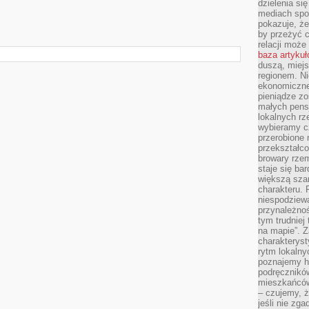
dzielenia si
mediach spo
pokazuje, że
by przeżyć c
relacji moż
baza artyku
duszą, miejs
regionem. N
ekonomiczne
pieniądze zos
małych pensj
lokalnych rz
wybieramy cz
przerobione 
przekształco
browary rzem
staje się ba
większą szan
charakteru. 
niespodziew
przynależnoś
tym trudniej
na mapie”. 
charakteryst
rytm lokalny
poznajemy his
podręcznikó
mieszkańców
– czujemy, ż
jeśli nie zg