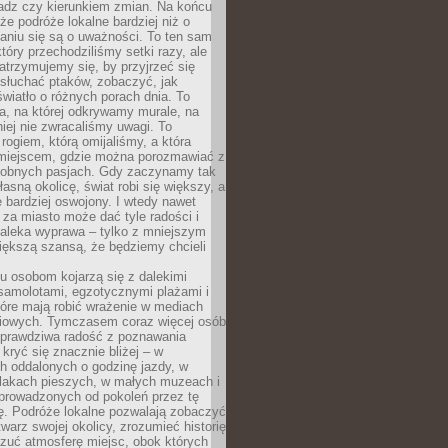
ładz czy kierunkiem zmian. Na końcu
 że podróże lokalne bardziej niż o
aniu się są o uważności. To ten sam
który przechodziliśmy setki razy, ale
trzymujemy się, by przyjrzeć się
słuchać ptaków, zobaczyć, jak
światło o różnych porach dnia. To
a, na której odkrywamy murale, na
iej nie zwracaliśmy uwagi. To
 rogiem, którą omijaliśmy, a która
 miejscem, gdzie można porozmawiać z
dobnych pasjach. Gdy zaczynamy tak
łasną okolicę, świat robi się większy, a
 bardziej oswojony. I wtedy nawet
 za miasto może dać tyle radości i
daleka wyprawa – tylko z mniejszym
iększą szansą, że będziemy chcieli
u osobom kojarzą się z dalekimi
samolotami, egzotycznymi plażami i
tóre mają robić wrażenie w mediach
iowych. Tymczasem coraz więcej osób
 prawdziwa radość z poznawania
kryć się znacznie bliżej – w
h oddalonych o godzinę jazdy, w
zlakach pieszych, w małych muzeach i
 prowadzonych od pokoleń przez tę
ę. Podróże lokalne pozwalają zobaczyć
twarz swojej okolicy, zrozumieć historię
czuć atmosferę miejsc, obok których