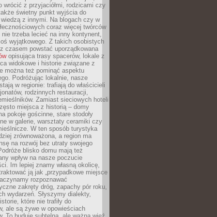
o wrócić z przyjaciółmi, rodzicami czy
także świetny punkt wyjścia do
ę wiedzą z innymi. Na blogach czy w
łecznościowych coraz więcej twórców
 nie trzeba lecieć na inny kontynent,
oś wyjątkowego. Z takich osobistych
e z czasem powstać uporządkowana
łów
opisująca trasy spacerów, lokale z
ca widokowe i historie związane z
ie można też pominąć aspektu
go. Podróżując lokalnie, nasze
tają w regionie: trafiają do właścicieli
onatów, rodzinnych restauracji,
emieślników. Zamiast sieciowych hoteli
ęsto miejsca z historią – domy
na pokoje gościnne, stare stodoły
ne w galerie, warsztaty ceramiki czy
ieślnicze. W ten sposób turystyka
rdziej zrównoważona, a region ma
sę na rozwój bez utraty swojego
Podróże blisko domu mają też
any wpływ na nasze poczucie
ci. Im lepiej znamy własną okolicę,
 traktować ją jak „przypadkowe miejsce
Zaczynamy rozpoznawać
yczne zakręty dróg, zapachy pór roku,
ch wydarzeń. Słyszymy dialekty,
torie, które nie trafiły do
w, ale są żywe w opowieściach
. To buduje subtelną, ale ważną więź