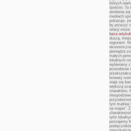
których wart
dziećmi. To 
dzielenia si
mediach spo
pokazuje, że
by przeżyć c
relacji moż
baza artyku
duszą, miejs
regionem. N
ekonomiczne
pieniądze zos
małych pensj
lokalnych rz
wybieramy cz
przerobione 
przekształco
browary rzem
staje się ba
większą szan
charakteru. 
niespodziew
przynależnoś
tym trudniej
na mapie”. 
charakteryst
rytm lokalny
poznajemy his
podręcznikó
mieszkańców