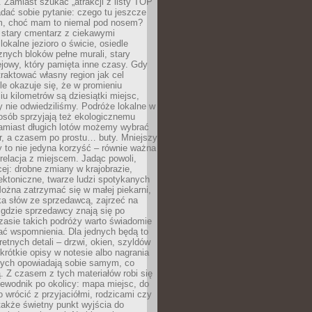
 Zamiast szukać „atrakcji z listy TOP
adać sobie pytanie: czego tu jeszcze
em, choć mam to niemal pod nosem?
 stary cmentarz z ciekawymi
lokalne jezioro o świcie, osiedle
nych bloków pełne murali, stary
jowy, który pamięta inne czasy. Gdy
aktować własny region jak cel
le okazuje się, że w promieniu
ciu kilometrów są dziesiątki miejsc,
y nie odwiedziliśmy. Podróże lokalne w
osób sprzyjają też ekologicznemu
Zamiast długich lotów możemy wybrać
r, a czasem po prostu… buty. Mniejszy
 to nie jedyna korzyść – równie ważna
 relacja z miejscem. Jadąc powoli,
ej: drobne zmiany w krajobrazie,
tektoniczne, twarze ludzi spotykanych
ożna zatrzymać się w małej piekarni,
ka słów ze sprzedawcą, zajrzeć na
, gdzie sprzedawcy znają się po
zasie takich podróży warto świadomie
ać wspomnienia. Dla jednych będą to
retnych detali – drzwi, okien, szyldów
 krótkie opisy w notesie albo nagrania
órych opowiadają sobie samym, co
ą. Z czasem z tych materiałów robi się
ewodnik po okolicy: mapa miejsc, do
o wrócić z przyjaciółmi, rodzicami czy
także świetny punkt wyjścia do