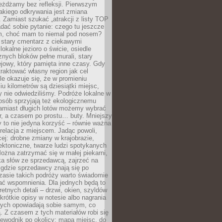
eżdżamy bez refleksji. Pierwszym
akiego odkrywania jest zmiana
 Zamiast szukać „atrakcji z listy TOP
adać sobie pytanie: czego tu jeszcze
em, choć mam to niemal pod nosem?
 stary cmentarz z ciekawymi
lokalne jezioro o świcie, osiedle
nych bloków pełne murali, stary
jowy, który pamięta inne czasy. Gdy
aktować własny region jak cel
le okazuje się, że w promieniu
ciu kilometrów są dziesiątki miejsc,
y nie odwiedziliśmy. Podróże lokalne w
osób sprzyjają też ekologicznemu
Zamiast długich lotów możemy wybrać
r, a czasem po prostu… buty. Mniejszy
 to nie jedyna korzyść – równie ważna
 relacja z miejscem. Jadąc powoli,
ej: drobne zmiany w krajobrazie,
tektoniczne, twarze ludzi spotykanych
ożna zatrzymać się w małej piekarni,
ka słów ze sprzedawcą, zajrzeć na
, gdzie sprzedawcy znają się po
zasie takich podróży warto świadomie
ać wspomnienia. Dla jednych będą to
retnych detali – drzwi, okien, szyldów
 krótkie opisy w notesie albo nagrania
órych opowiadają sobie samym, co
ą. Z czasem z tych materiałów robi się
ewodnik po okolicy: mapa miejsc, do