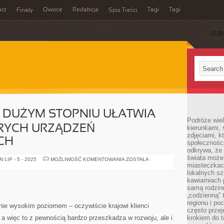
rz
Owoce
Redakcja
Tagi
Tagi
Finały
Spis Treści
SUB
 DUŻYM STOPNIU UŁATWIA
Podróże wiel
RYCH URZĄDZEŃ
kierunkami, 
zdjęciami, k
CH
społecznośc
odkrywa, że
świata może 
INFORMATYKA
LIP - 5 - 2025
MOŻLIWOŚĆ KOMENTOWANIA
ZOSTAŁA
W
miasteczkac
DUŻYM
lokalnych s
STOPNIU
kawiarniach
UŁATWIA
TWORZENIE
samą rodzin
DOBRYCH
„codzienną” 
URZĄDZEŃ
regionu i po
MULTIMEDIALNYCH
ie wysokim poziomem – oczywiście krajowi klienci
często przej
 a więc to z pewnością bardzo przeszkadza w rozwoju, ale i
krokiem do t