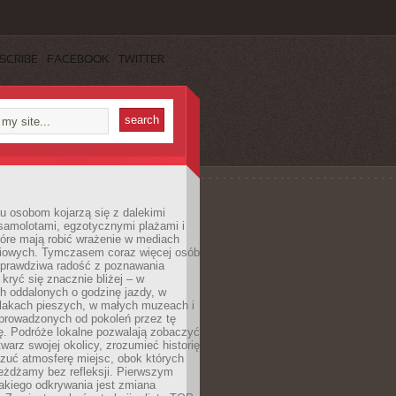
SCRIBE
FACEBOOK
TWITTER
u osobom kojarzą się z dalekimi
samolotami, egzotycznymi plażami i
tóre mają robić wrażenie w mediach
iowych. Tymczasem coraz więcej osób
 prawdziwa radość z poznawania
kryć się znacznie bliżej – w
h oddalonych o godzinę jazdy, w
zlakach pieszych, w małych muzeach i
 prowadzonych od pokoleń przez tę
ę. Podróże lokalne pozwalają zobaczyć
twarz swojej okolicy, zrozumieć historię
czuć atmosferę miejsc, obok których
eżdżamy bez refleksji. Pierwszym
akiego odkrywania jest zmiana