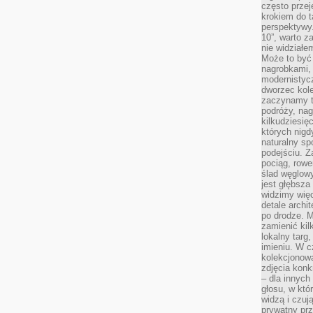
często przej
krokiem do t
perspektywy.
10”, warto z
nie widział
Może to być
nagrobkami, 
modernistycz
dworzec kole
zaczynamy tr
podróży, nag
kilkudziesię
których nigd
naturalny sp
podejściu. 
pociąg, rowe
ślad węglowy
jest głębsza
widzimy więc
detale archi
po drodze. M
zamienić kil
lokalny targ
imieniu. W c
kolekcjonow
zdjęcia konk
– dla innych
głosu, w kt
widzą i czuj
prywatny prz