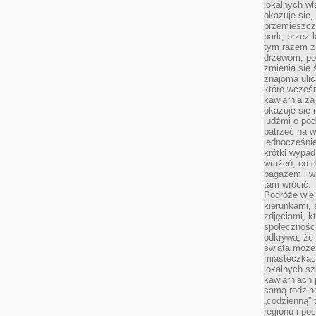
lokalnych w
okazuje się,
przemieszcz
park, przez 
tym razem za
drzewom, po
zmienia się 
znajoma ulic
które wcześn
kawiarnia za
okazuje się
ludźmi o po
patrzeć na w
jednocześnie
krótki wypad
wrażeń, co 
bagażem i w
tam wrócić.
Podróże wiel
kierunkami, 
zdjęciami, k
społecznośc
odkrywa, że
świata może 
miasteczkac
lokalnych s
kawiarniach
samą rodzin
„codzienną” 
regionu i po