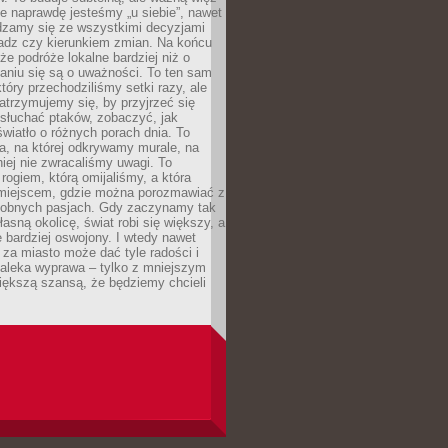
e naprawdę jesteśmy „u siebie”, nawet
adzamy się ze wszystkimi decyzjami
ładz czy kierunkiem zmian. Na końcu
 że podróże lokalne bardziej niż o
aniu się są o uważności. To ten sam
który przechodziliśmy setki razy, ale
trzymujemy się, by przyjrzeć się
słuchać ptaków, zobaczyć, jak
światło o różnych porach dnia. To
a, na której odkrywamy murale, na
iej nie zwracaliśmy uwagi. To
 rogiem, którą omijaliśmy, a która
 miejscem, gdzie można porozmawiać z
dobnych pasjach. Gdy zaczynamy tak
łasną okolicę, świat robi się większy, a
 bardziej oswojony. I wtedy nawet
 za miasto może dać tyle radości i
daleka wyprawa – tylko z mniejszym
iększą szansą, że będziemy chcieli