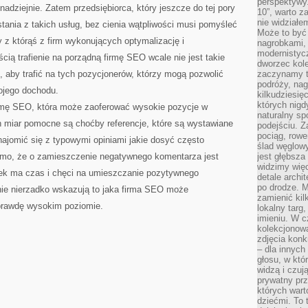
perspektywy.
nadziejnie. Zatem przedsiębiorca, który jeszcze do tej pory
10”, warto z
nie widział
stania z takich usług, bez cienia wątpliwości musi pomyśleć
Może to być
z którąś z firm wykonujących optymalizację i
nagrobkami, 
modernistycz
ią trafienie na porządną firmę SEO wcale nie jest takie
dworzec kole
, aby trafić na tych pozycjonerów, którzy mogą pozwolić
zaczynamy tr
podróży, nag
ojego dochodu.
kilkudziesię
których nigd
firmę SEO, która może zaoferować wysokie pozycje w
naturalny sp
miar pomocne są choćby referencje, które są wystawiane
podejściu. 
pociąg, rowe
najomić się z typowymi opiniami jakie dosyć często
ślad węglowy
domo, że o zamieszczenie negatywnego komentarza jest
jest głębsza
widzimy więc
wiek ma czas i chęci na umieszczanie pozytywnego
detale archi
po drodze. M
nie nierzadko wskazują to jaka firma SEO może
zamienić kil
prawdę wysokim poziomie.
lokalny targ
imieniu. W c
kolekcjonow
zdjęcia konk
– dla innych
głosu, w kt
widzą i czuj
prywatny prz
których wart
dziećmi. To 