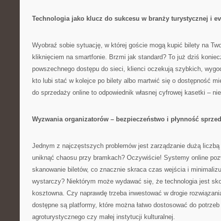
Technologia jako klucz do sukcesu w branży turystycznej i e
Wyobraź sobie sytuację, w której goście mogą kupić bilety na Tw
kliknięciem na smartfonie. Brzmi jak standard? To już dziś koniec
powszechnego dostępu do sieci, klienci oczekują szybkich, wyg
kto lubi stać w kolejce po bilety albo martwić się o dostępność 
do sprzedaży online to odpowiednik własnej cyfrowej kasetki – ni
Wyzwania organizatorów – bezpieczeństwo i płynność sprze
Jednym z najczęstszych problemów jest zarządzanie dużą liczb
uniknąć chaosu przy bramkach? Oczywiście! Systemy online poz
skanowanie biletów, co znacznie skraca czas wejścia i minimalizuj
wystarczy? Niektórym może wydawać się, że technologia jest sk
kosztowna. Czy naprawdę trzeba inwestować w drogie rozwiązani
dostępne są platformy, które można łatwo dostosować do potrze
agroturystycznego czy małej instytucji kulturalnej.