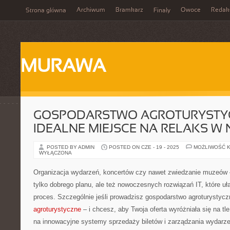
Archiwum
Bramkarz
Owoce
Redak
Strona główna
Finały
MURAWA
GOSPODARSTWO AGROTURYSTY
IDEALNE MIEJSCE NA RELAKS W 
POSTED BY ADMIN
POSTED ON CZE - 19 - 2025
MOŻLIWOŚĆ 
WYŁĄCZONA
Organizacja wydarzeń, koncertów czy nawet zwiedzanie muzeów 
tylko dobrego planu, ale też nowoczesnych rozwiązań IT, które uł
proces. Szczególnie jeśli prowadzisz gospodarstwo agroturystycz
agroturystyczne
– i chcesz, aby Twoja oferta wyróżniała się na tl
na innowacyjne systemy sprzedaży biletów i zarządzania wydarze