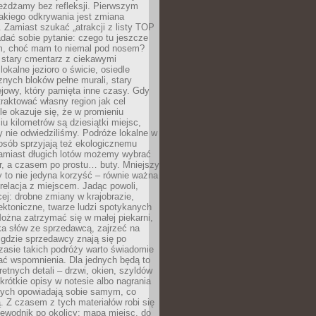
eżdżamy bez refleksji. Pierwszym
akiego odkrywania jest zmiana
 Zamiast szukać „atrakcji z listy TOP
adać sobie pytanie: czego tu jeszcze
em, choć mam to niemal pod nosem?
 stary cmentarz z ciekawymi
lokalne jezioro o świcie, osiedle
nych bloków pełne murali, stary
jowy, który pamięta inne czasy. Gdy
aktować własny region jak cel
le okazuje się, że w promieniu
ciu kilometrów są dziesiątki miejsc,
y nie odwiedziliśmy. Podróże lokalne w
osób sprzyjają też ekologicznemu
Zamiast długich lotów możemy wybrać
r, a czasem po prostu… buty. Mniejszy
 to nie jedyna korzyść – równie ważna
 relacja z miejscem. Jadąc powoli,
ej: drobne zmiany w krajobrazie,
tektoniczne, twarze ludzi spotykanych
ożna zatrzymać się w małej piekarni,
ka słów ze sprzedawcą, zajrzeć na
, gdzie sprzedawcy znają się po
zasie takich podróży warto świadomie
ać wspomnienia. Dla jednych będą to
retnych detali – drzwi, okien, szyldów
 krótkie opisy w notesie albo nagrania
órych opowiadają sobie samym, co
ą. Z czasem z tych materiałów robi się
ewodnik po okolicy: mapa miejsc, do