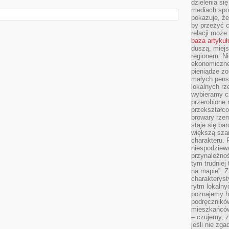
dzielenia si
mediach spo
pokazuje, że
by przeżyć c
relacji moż
baza artyku
duszą, miejs
regionem. N
ekonomiczne
pieniądze zos
małych pensj
lokalnych rz
wybieramy cz
przerobione 
przekształco
browary rzem
staje się ba
większą szan
charakteru. 
niespodziew
przynależnoś
tym trudniej
na mapie”. 
charakteryst
rytm lokalny
poznajemy his
podręcznikó
mieszkańców
– czujemy, ż
jeśli nie zg