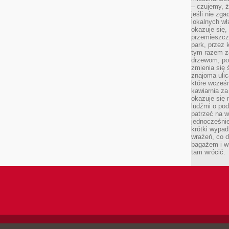
– czujemy, ż
jeśli nie zg
lokalnych w
okazuje się,
przemieszcz
park, przez 
tym razem za
drzewom, po
zmienia się 
znajoma ulic
które wcześn
kawiarnia za
okazuje się
ludźmi o po
patrzeć na w
jednocześnie
krótki wypad
wrażeń, co 
bagażem i w
tam wrócić.