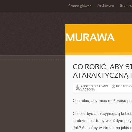
Archiwum
Bramka
Strona główna
MURAWA
CO ROBIĆ, ABY S
ATARAKTYCZNĄ 
POSTED BY ADMIN
POSTED ON
WYŁĄCZONA
Co zrobić, aby mieć możliwość po
Chcesz być atrakcyjniejszą kobi
istotnym jest to by w każdym prz
Jak? A choćby warto raz na jakiś 