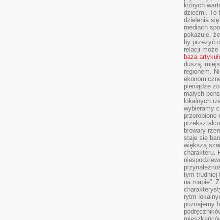
których wart
dziećmi. To 
dzielenia si
mediach spo
pokazuje, że
by przeżyć c
relacji moż
baza artyku
duszą, miejs
regionem. N
ekonomiczne
pieniądze zos
małych pensj
lokalnych rz
wybieramy cz
przerobione 
przekształco
browary rzem
staje się ba
większą szan
charakteru. 
niespodziew
przynależnoś
tym trudniej
na mapie”. 
charakteryst
rytm lokalny
poznajemy his
podręcznikó
mieszkańców