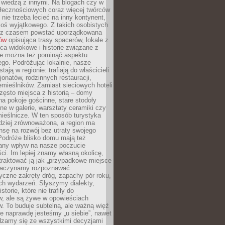
ę wiedzą z innymi. Na blogach czy w
łecznościowych coraz więcej twórców
 nie trzeba lecieć na inny kontynent,
oś wyjątkowego. Z takich osobistych
e z czasem powstać uporządkowana
łów
opisująca trasy spacerów, lokale z
ca widokowe i historie związane z
ie można też pominąć aspektu
go. Podróżując lokalnie, nasze
tają w regionie: trafiają do właścicieli
onatów, rodzinnych restauracji,
emieślników. Zamiast sieciowych hoteli
ęsto miejsca z historią – domy
na pokoje gościnne, stare stodoły
ne w galerie, warsztaty ceramiki czy
ieślnicze. W ten sposób turystyka
rdziej zrównoważona, a region ma
sę na rozwój bez utraty swojego
Podróże blisko domu mają też
any wpływ na nasze poczucie
ci. Im lepiej znamy własną okolicę,
 traktować ją jak „przypadkowe miejsce
Zaczynamy rozpoznawać
yczne zakręty dróg, zapachy pór roku,
ch wydarzeń. Słyszymy dialekty,
torie, które nie trafiły do
w, ale są żywe w opowieściach
. To buduje subtelną, ale ważną więź
e naprawdę jesteśmy „u siebie”, nawet
adzamy się ze wszystkimi decyzjami