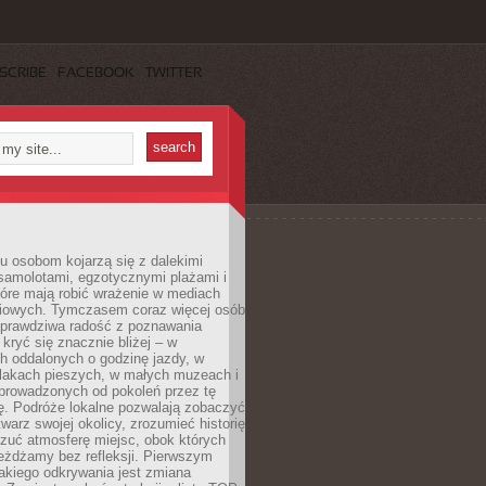
SCRIBE
FACEBOOK
TWITTER
u osobom kojarzą się z dalekimi
samolotami, egzotycznymi plażami i
tóre mają robić wrażenie w mediach
iowych. Tymczasem coraz więcej osób
 prawdziwa radość z poznawania
kryć się znacznie bliżej – w
h oddalonych o godzinę jazdy, w
zlakach pieszych, w małych muzeach i
 prowadzonych od pokoleń przez tę
ę. Podróże lokalne pozwalają zobaczyć
twarz swojej okolicy, zrozumieć historię
czuć atmosferę miejsc, obok których
eżdżamy bez refleksji. Pierwszym
akiego odkrywania jest zmiana