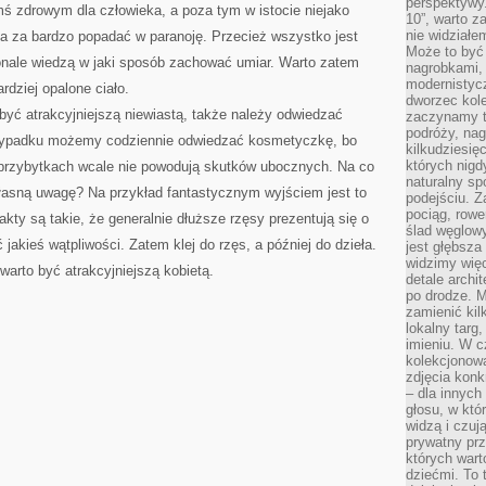
perspektywy.
ś zdrowym dla człowieka, a poza tym w istocie niejako
10”, warto z
nie widział
na za bardzo popadać w paranoję. Przecież wszystko jest
Może to być
skonale wiedzą w jaki sposób zachować umiar. Warto zatem
nagrobkami, 
modernistycz
rdziej opalone ciało.
dworzec kole
yć atrakcyjniejszą niewiastą, także należy odwiedzać
zaczynamy tr
podróży, nag
zypadku możemy codziennie odwiedzać kosmetyczkę, bo
kilkudziesię
których nigd
 przybytkach wcale nie powodują skutków ubocznych. Na co
naturalny sp
łasną uwagę? Na przykład fantastycznym wyjściem jest to
podejściu. 
pociąg, rowe
akty są takie, że generalnie dłuższe rzęsy prezentują się o
ślad węglowy
ć jakieś wątpliwości. Zatem klej do rzęs, a później do dzieła.
jest głębsza
widzimy więc
 warto być atrakcyjniejszą kobietą.
detale archi
po drodze. M
zamienić kil
lokalny targ
imieniu. W c
kolekcjonow
zdjęcia konk
– dla innych
głosu, w kt
widzą i czuj
prywatny prz
których wart
dziećmi. To 