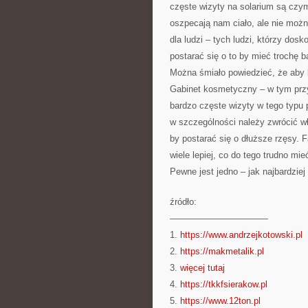
częste wizyty na solarium są czym
oszpecają nam ciało, ale nie moż
dla ludzi – tych ludzi, którzy do
postarać się o to by mieć trochę ba
Można śmiało powiedzieć, że aby b
Gabinet kosmetyczny – w tym pr
bardzo częste wizyty w tego typu
w szczególności należy zwrócić w
by postarać się o dłuższe rzęsy. F
wiele lepiej, co do tego trudno mie
Pewne jest jedno – jak najbardziej
źródło:
———————————
1.
https://www.andrzejkotowski.pl
2.
https://makmetalik.pl
3.
więcej tutaj
4.
https://tkkfsierakow.pl
5.
https://www.12ton.pl