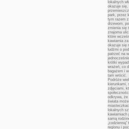
lokalnych w
okazuje się,
przemieszcz
park, przez 
tym razem za
drzewom, po
zmienia się 
znajoma ulic
które wcześn
kawiarnia za
okazuje się
ludźmi o po
patrzeć na w
jednocześnie
krótki wypad
wrażeń, co 
bagażem i w
tam wrócić.
Podróże wiel
kierunkami, 
zdjęciami, k
społecznośc
odkrywa, że
świata może 
miasteczkac
lokalnych s
kawiarniach
samą rodzin
„codzienną” 
regionu i po