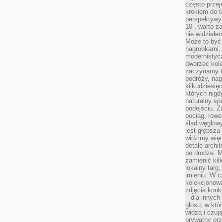
często przej
krokiem do t
perspektywy.
10”, warto z
nie widział
Może to być
nagrobkami, 
modernistycz
dworzec kole
zaczynamy tr
podróży, nag
kilkudziesię
których nigd
naturalny sp
podejściu. 
pociąg, rowe
ślad węglowy
jest głębsza
widzimy więc
detale archi
po drodze. M
zamienić kil
lokalny targ
imieniu. W c
kolekcjonow
zdjęcia konk
– dla innych
głosu, w kt
widzą i czuj
prywatny prz