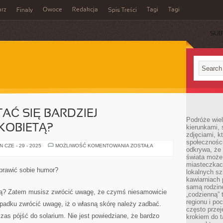
rz
Owoce
Redakcja
Tagi
Tagi
Finały
Spis Treści
SUB
TAĆ SIĘ BARDZIEJ
Podróże wiel
KOBIETĄ?
kierunkami, 
zdjęciami, k
społecznośc
CO
 CZE - 29 - 2025
MOŻLIWOŚĆ KOMENTOWANIA
ZOSTAŁA
odkrywa, że
ROBIĆ,
ABY
świata może 
STAĆ
miasteczkac
SIĘ
prawić sobie humor?
lokalnych s
BARDZIEJ
ATARAKTYCZNĄ
kawiarniach
KOBIETĄ?
samą rodzin
etą? Zatem musisz zwrócić uwagę, że czymś niesamowicie
„codzienną” 
regionu i po
ypadku zwrócić uwagę, iż o własną skórę należy zadbać.
często przej
czas pójść do solarium. Nie jest powiedziane, że bardzo
krokiem do t