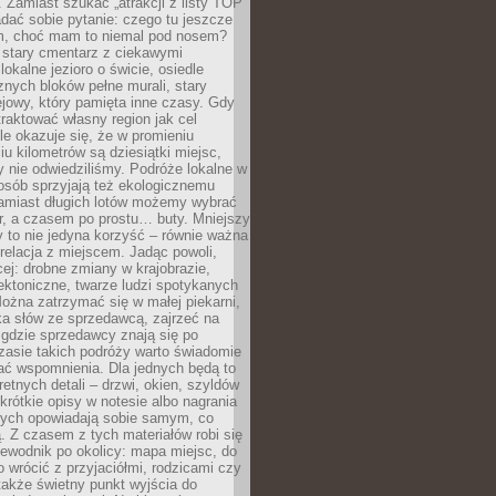
 Zamiast szukać „atrakcji z listy TOP
adać sobie pytanie: czego tu jeszcze
em, choć mam to niemal pod nosem?
 stary cmentarz z ciekawymi
lokalne jezioro o świcie, osiedle
nych bloków pełne murali, stary
jowy, który pamięta inne czasy. Gdy
aktować własny region jak cel
le okazuje się, że w promieniu
ciu kilometrów są dziesiątki miejsc,
y nie odwiedziliśmy. Podróże lokalne w
osób sprzyjają też ekologicznemu
Zamiast długich lotów możemy wybrać
r, a czasem po prostu… buty. Mniejszy
 to nie jedyna korzyść – równie ważna
 relacja z miejscem. Jadąc powoli,
ej: drobne zmiany w krajobrazie,
tektoniczne, twarze ludzi spotykanych
ożna zatrzymać się w małej piekarni,
ka słów ze sprzedawcą, zajrzeć na
, gdzie sprzedawcy znają się po
zasie takich podróży warto świadomie
ać wspomnienia. Dla jednych będą to
retnych detali – drzwi, okien, szyldów
 krótkie opisy w notesie albo nagrania
órych opowiadają sobie samym, co
ą. Z czasem z tych materiałów robi się
ewodnik po okolicy: mapa miejsc, do
o wrócić z przyjaciółmi, rodzicami czy
także świetny punkt wyjścia do