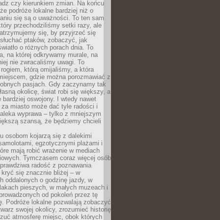
ładz czy kierunkiem zmian. Na końcu
 że podróże lokalne bardziej niż o
aniu się są o uważności. To ten sam
który przechodziliśmy setki razy, ale
trzymujemy się, by przyjrzeć się
słuchać ptaków, zobaczyć, jak
światło o różnych porach dnia. To
a, na której odkrywamy murale, na
iej nie zwracaliśmy uwagi. To
 rogiem, którą omijaliśmy, a która
 miejscem, gdzie można porozmawiać z
dobnych pasjach. Gdy zaczynamy tak
łasną okolicę, świat robi się większy, a
 bardziej oswojony. I wtedy nawet
 za miasto może dać tyle radości i
daleka wyprawa – tylko z mniejszym
iększą szansą, że będziemy chcieli
u osobom kojarzą się z dalekimi
samolotami, egzotycznymi plażami i
tóre mają robić wrażenie w mediach
iowych. Tymczasem coraz więcej osób
 prawdziwa radość z poznawania
kryć się znacznie bliżej – w
h oddalonych o godzinę jazdy, w
zlakach pieszych, w małych muzeach i
 prowadzonych od pokoleń przez tę
ę. Podróże lokalne pozwalają zobaczyć
twarz swojej okolicy, zrozumieć historię
czuć atmosferę miejsc, obok których