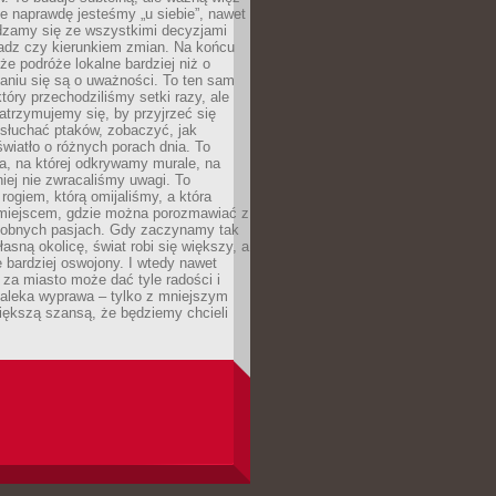
e naprawdę jesteśmy „u siebie”, nawet
adzamy się ze wszystkimi decyzjami
ładz czy kierunkiem zmian. Na końcu
 że podróże lokalne bardziej niż o
aniu się są o uważności. To ten sam
który przechodziliśmy setki razy, ale
trzymujemy się, by przyjrzeć się
słuchać ptaków, zobaczyć, jak
światło o różnych porach dnia. To
a, na której odkrywamy murale, na
iej nie zwracaliśmy uwagi. To
 rogiem, którą omijaliśmy, a która
 miejscem, gdzie można porozmawiać z
dobnych pasjach. Gdy zaczynamy tak
łasną okolicę, świat robi się większy, a
 bardziej oswojony. I wtedy nawet
 za miasto może dać tyle radości i
daleka wyprawa – tylko z mniejszym
iększą szansą, że będziemy chcieli