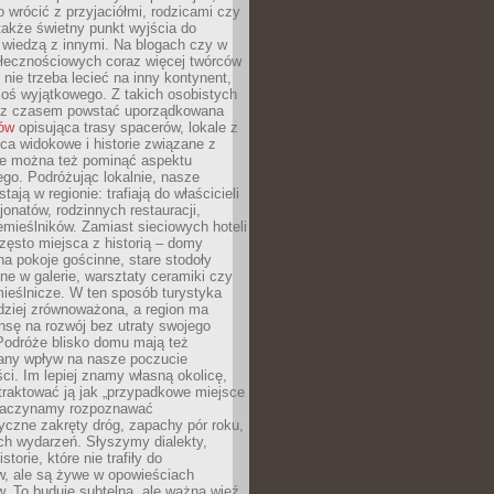
o wrócić z przyjaciółmi, rodzicami czy
także świetny punkt wyjścia do
ę wiedzą z innymi. Na blogach czy w
łecznościowych coraz więcej twórców
 nie trzeba lecieć na inny kontynent,
oś wyjątkowego. Z takich osobistych
e z czasem powstać uporządkowana
łów
opisująca trasy spacerów, lokale z
ca widokowe i historie związane z
ie można też pominąć aspektu
go. Podróżując lokalnie, nasze
tają w regionie: trafiają do właścicieli
onatów, rodzinnych restauracji,
emieślników. Zamiast sieciowych hoteli
ęsto miejsca z historią – domy
na pokoje gościnne, stare stodoły
ne w galerie, warsztaty ceramiki czy
ieślnicze. W ten sposób turystyka
rdziej zrównoważona, a region ma
sę na rozwój bez utraty swojego
Podróże blisko domu mają też
any wpływ na nasze poczucie
ci. Im lepiej znamy własną okolicę,
 traktować ją jak „przypadkowe miejsce
Zaczynamy rozpoznawać
yczne zakręty dróg, zapachy pór roku,
ch wydarzeń. Słyszymy dialekty,
torie, które nie trafiły do
w, ale są żywe w opowieściach
. To buduje subtelną, ale ważną więź