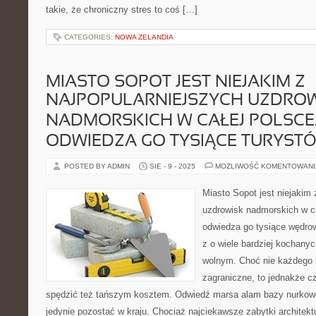
takie, że chroniczny stres to coś […]
CATEGORIES:
NOWA ZELANDIA
MIASTO SOPOT JEST NIEJAKIM Z
NAJPOPULARNIEJSZYCH UZDRO
NADMORSKICH W CAŁEJ POLSCE
ODWIEDZA GO TYSIĄCE TURYST
POSTED BY ADMIN
SIE - 9 - 2025
MOŻLIWOŚĆ KOMENTOWAN
Miasto Sopot jest niejakim 
uzdrowisk nadmorskich w ca
odwiedza go tysiące wędro
z o wiele bardziej kochany
wolnym. Choć nie każdego 
zagraniczne, to jednakże c
spędzić też tańszym kosztem. Odwiedź marsa alam bazy nurkowe
jedynie pozostać w kraju. Chociaż najciekawsze zabytki architekt