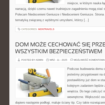
miejsce, w którym nauka łąc
narracją, dzięki czemu nawet trudniejsze zagadnienia mogą stać si
Polecam Niedocenieni Geniusze i Niedocenieni Geniusze. Strona
tematyką związaną z wybitnymi umysłami, którzy […]
CATEGORIES:
MONTRAVELS
DOM MOŻE CECHOWAĆ SIĘ PRZ
WSZYSTKIM BEZPIECZEŃSTWEM
POSTED BY ADMIN
WRZ - 11 - 2025
MOŻLIWOŚĆ KOMENTOWA
Podczas budowania domu c
jesteśmy przygotowani na d
postawiliśmy już dom w st
kolejnym zadaniem będzie 
wnętrza. Do tego zaliczyć
wewnętrzne. Większość osó
dopiero następnie podłogi, maluje ściany itp. Czy takie rozwiązani