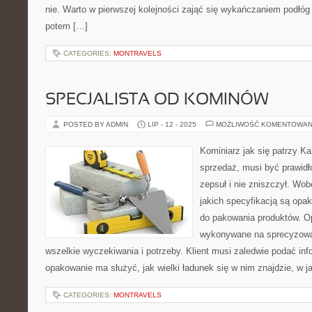
nie. Warto w pierwszej kolejności zająć się wykańczaniem podłóg 
potem […]
CATEGORIES:
MONTRAVELS
SPECJALISTA OD KOMINÓW
POSTED BY ADMIN
LIP - 12 - 2025
MOŻLIWOŚĆ KOMENTOWAN
Kominiarz jak się patrzy K
sprzedaż, musi być prawidł
zepsuł i nie zniszczył. Wo
jakich specyfikacją są opa
do pakowania produktów. O
wykonywane na sprecyzowan
wszelkie wyczekiwania i potrzeby. Klient musi zaledwie podać in
opakowanie ma służyć, jak wielki ładunek się w nim znajdzie, w j
CATEGORIES:
MONTRAVELS