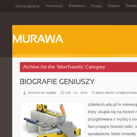
Archiwum
Bramkarz
Owoce
Redak
Strona główna
Finały
MURAWA
Archive for the ‘MonTravels’ Category
BIOGRAFIE GENIUSZY
POSTED BY ADMIN
CZE - 23 - 2026
MOŻLIWOŚĆ KOMENTOWA
zsbelecin.edu.pl to interesu
który skupia się na historii
przygotowana z myślą o os
fascynujące historie ludzi, 
wynalazków, które zmieniły