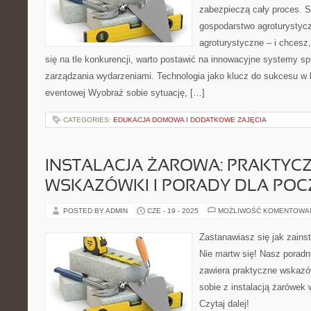
zabezpieczą cały proces. S
gospodarstwo agroturystycz
agroturystyczne – i chcesz,
się na tle konkurencji, warto postawić na innowacyjne systemy sp
zarządzania wydarzeniami. Technologia jako klucz do sukcesu w b
eventowej Wyobraź sobie sytuację, […]
CATEGORIES:
EDUKACJA DOMOWA I DODATKOWE ZAJĘCIA
INSTALACJA ŻAROWA: PRAKTYC
WSKAZÓWKI I PORADY DLA POC
POSTED BY ADMIN
CZE - 19 - 2025
MOŻLIWOŚĆ KOMENTOWA
Zastanawiasz się jak zain
Nie martw się! Nasz poradn
zawiera praktyczne wskazów
sobie z instalacją żarówek 
Czytaj dalej!