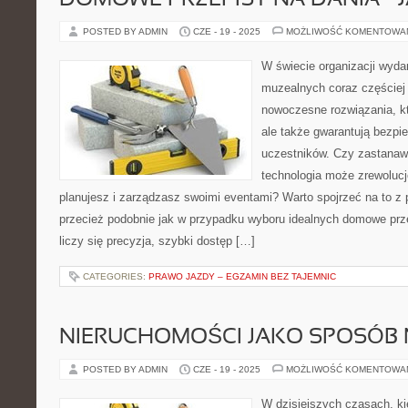
DOMOWE PRZEPISY NA DANIA – 
POSTED BY ADMIN
CZE - 19 - 2025
MOŻLIWOŚĆ KOMENTOWA
W świecie organizacji wyd
muzealnych coraz częściej
nowoczesne rozwiązania, któ
ale także gwarantują bezpi
uczestników. Czy zastanawi
technologia może zrewolucj
planujesz i zarządzasz swoimi eventami? Warto spojrzeć na to z
przecież podobnie jak w przypadku wyboru idealnych domowe przep
liczy się precyzja, szybki dostęp […]
CATEGORIES:
PRAWO JAZDY – EGZAMIN BEZ TAJEMNIC
NIERUCHOMOŚCI JAKO SPOSÓB 
POSTED BY ADMIN
CZE - 19 - 2025
MOŻLIWOŚĆ KOMENTOWA
W dzisiejszych czasach, kie