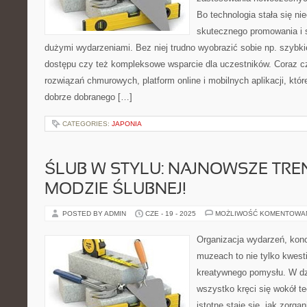
Bo technologia stała się n
skutecznego promowania i 
dużymi wydarzeniami. Bez niej trudno wyobrazić sobie np. szybkie
dostępu czy też kompleksowe wsparcie dla uczestników. Coraz c
rozwiązań chmurowych, platform online i mobilnych aplikacji, któr
dobrze dobranego […]
CATEGORIES:
JAPONIA
ŚLUB W STYLU: NAJNOWSZE TRE
MODZIE ŚLUBNEJ!
POSTED BY ADMIN
CZE - 19 - 2025
MOŻLIWOŚĆ KOMENTOWA
Organizacja wydarzeń, kon
muzeach to nie tylko kwesti
kreatywnego pomysłu. W dz
wszystko kręci się wokół te
istotne staje się, jak zorga