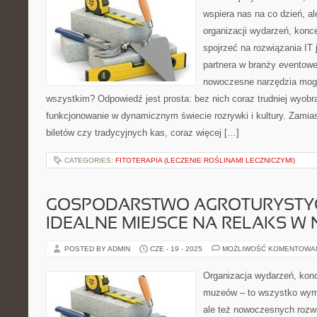
wspiera nas na co dzień, al
organizacji wydarzeń, kon
spojrzeć na rozwiązania IT
partnera w branży eventowe
nowoczesne narzędzia mogą
wszystkim? Odpowiedź jest prosta: bez nich coraz trudniej wyobr
funkcjonowanie w dynamicznym świecie rozrywki i kultury. Zamias
biletów czy tradycyjnych kas, coraz więcej […]
CATEGORIES:
FITOTERAPIA (LECZENIE ROŚLINAMI LECZNICZYMI)
GOSPODARSTWO AGROTURYSTY
IDEALNE MIEJSCE NA RELAKS W 
POSTED BY ADMIN
CZE - 19 - 2025
MOŻLIWOŚĆ KOMENTOWA
Organizacja wydarzeń, kon
muzeów – to wszystko wyma
ale też nowoczesnych rozwią