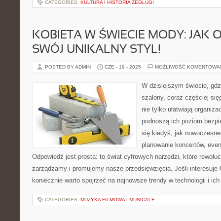
CATEGORIES:
KULTURA I HISTORIA ŻEGLUGI
KOBIETA W ŚWIECIE MODY: JAK
SWÓJ UNIKALNY STYL!
POSTED BY ADMIN
CZE - 19 - 2025
MOŻLIWOŚĆ KOMENTOWA
W dzisiejszym świecie, gdzi
szalony, coraz częściej się
nie tylko ułatwiają organiz
podnoszą ich poziom bezpi
się kiedyś, jak nowoczesn
planowanie koncertów, ev
Odpowiedź jest prosta: to świat cyfrowych narzędzi, które rewoluc
zarządzamy i promujemy nasze przedsięwzięcia. Jeśli interesuje 
koniecznie warto spojrzeć na najnowsze trendy w technologii i ich
CATEGORIES:
MUZYKA FILMOWA I MUSICALE