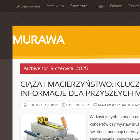
Archiwum
Bramkarz
Owoce
Redak
Strona główna
Finały
MURAWA
Archive for 19 czerwca, 2025
CIĄŻA I MACIERZYŃSTWO: KLUC
INFORMACJE DLA PRZYSZŁYCH 
POSTED BY ADMIN
CZE - 19 - 2025
MOŻLIWOŚĆ KOMENTOWA
W dzisiejszych czasach or
koncertów czy wystaw muz
świetnej koncepcji i artysty
zastosowania nowoczesnych