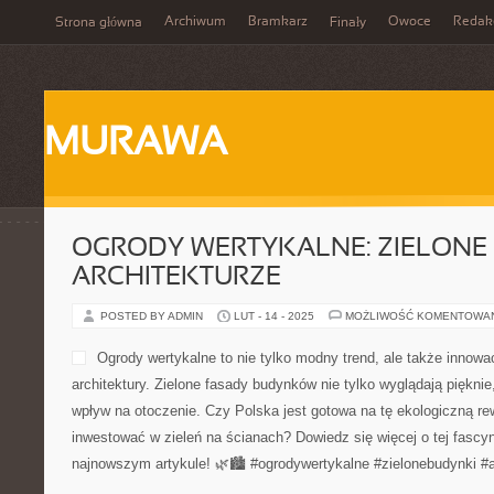
Archiwum
Bramkarz
Owoce
Redak
Strona główna
Finały
MURAWA
OGRODY WERTYKALNE: ZIELONE
ARCHITEKTURZE
POSTED BY ADMIN
LUT - 14 - 2025
MOŻLIWOŚĆ KOMENTOWA
Ogrody wertykalne to nie tylko modny trend, ale także innowa
architektury. Zielone fasady budynków nie tylko wyglądają piękni
wpływ na otoczenie. Czy Polska jest gotowa na tę ekologiczną re
inwestować w zieleń na ścianach? Dowiedz się więcej o tej fascy
najnowszym artykule! 🌿🏙️ #ogrodywertykalne #zielonebudynki #a