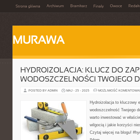
Archiwum
Bramkarz
Owoce
Redak
Strona główna
Finały
MURAWA
HYDROIZOLACJA: KLUCZ DO ZA
WODOSZCZELNOŚCI TWOJEGO 
POSTED BY ADMIN
MAJ - 25 - 2025
MOŻLIWOŚĆ KOMENTOWA
Hydroizolacja to kluczowy 
wodoszczelność Twojego do
warto inwestować w właści
wilgocią i jakie korzyści ni
Czytaj więcej na blogu! #h
#dom