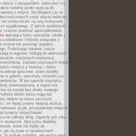
o wrócić z przyjaciółmi, rodzicami czy
także świetny punkt wyjścia do
ę wiedzą z innymi. Na blogach czy w
łecznościowych coraz więcej twórców
 nie trzeba lecieć na inny kontynent,
oś wyjątkowego. Z takich osobistych
e z czasem powstać uporządkowana
łów
opisująca trasy spacerów, lokale z
ca widokowe i historie związane z
ie można też pominąć aspektu
go. Podróżując lokalnie, nasze
tają w regionie: trafiają do właścicieli
onatów, rodzinnych restauracji,
emieślników. Zamiast sieciowych hoteli
ęsto miejsca z historią – domy
na pokoje gościnne, stare stodoły
ne w galerie, warsztaty ceramiki czy
ieślnicze. W ten sposób turystyka
rdziej zrównoważona, a region ma
sę na rozwój bez utraty swojego
Podróże blisko domu mają też
any wpływ na nasze poczucie
ci. Im lepiej znamy własną okolicę,
 traktować ją jak „przypadkowe miejsce
Zaczynamy rozpoznawać
yczne zakręty dróg, zapachy pór roku,
ch wydarzeń. Słyszymy dialekty,
torie, które nie trafiły do
w, ale są żywe w opowieściach
. To buduje subtelną, ale ważną więź