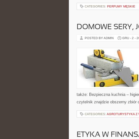
CATEGORIES:
PERFUMY MĘSKIE
DOMOWE SERY, J
POSTED BY ADMIN
GRU - 2 - 
także: Bezpieczna kuchnia – higie
czytelnik znajdzie obszerny zbiór
CATEGORIES:
AGROTURYSTYKA Z 
ETYKA W FINAN