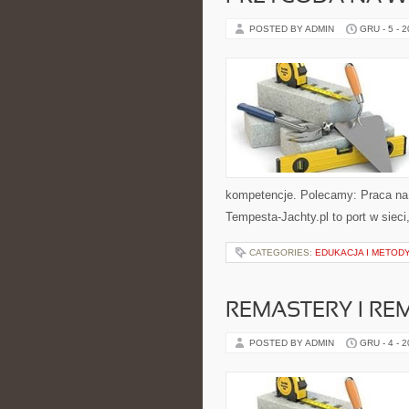
POSTED BY ADMIN
GRU - 5 - 
kompetencje. Polecamy: Praca na M
Tempesta-Jachty.pl to port w sieci,
CATEGORIES:
EDUKACJA I METOD
REMASTERY I RE
POSTED BY ADMIN
GRU - 4 - 