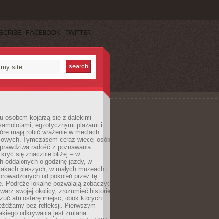
SCRIBE
FACEBOOK
TWITTER
u osobom kojarzą się z dalekimi
samolotami, egzotycznymi plażami i
tóre mają robić wrażenie w mediach
iowych. Tymczasem coraz więcej osób
 prawdziwa radość z poznawania
kryć się znacznie bliżej – w
h oddalonych o godzinę jazdy, w
zlakach pieszych, w małych muzeach i
 prowadzonych od pokoleń przez tę
ę. Podróże lokalne pozwalają zobaczyć
twarz swojej okolicy, zrozumieć historię
czuć atmosferę miejsc, obok których
eżdżamy bez refleksji. Pierwszym
akiego odkrywania jest zmiana