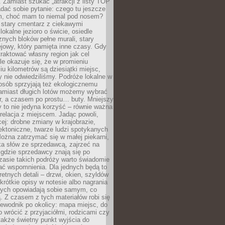
 Zamiast szukać „atrakcji z listy TOP
adać sobie pytanie: czego tu jeszcze
em, choć mam to niemal pod nosem?
 stary cmentarz z ciekawymi
lokalne jezioro o świcie, osiedle
nych bloków pełne murali, stary
jowy, który pamięta inne czasy. Gdy
aktować własny region jak cel
le okazuje się, że w promieniu
ciu kilometrów są dziesiątki miejsc,
y nie odwiedziliśmy. Podróże lokalne w
osób sprzyjają też ekologicznemu
Zamiast długich lotów możemy wybrać
r, a czasem po prostu… buty. Mniejszy
 to nie jedyna korzyść – równie ważna
 relacja z miejscem. Jadąc powoli,
ej: drobne zmiany w krajobrazie,
tektoniczne, twarze ludzi spotykanych
ożna zatrzymać się w małej piekarni,
ka słów ze sprzedawcą, zajrzeć na
, gdzie sprzedawcy znają się po
zasie takich podróży warto świadomie
ać wspomnienia. Dla jednych będą to
retnych detali – drzwi, okien, szyldów
 krótkie opisy w notesie albo nagrania
órych opowiadają sobie samym, co
ą. Z czasem z tych materiałów robi się
ewodnik po okolicy: mapa miejsc, do
o wrócić z przyjaciółmi, rodzicami czy
także świetny punkt wyjścia do