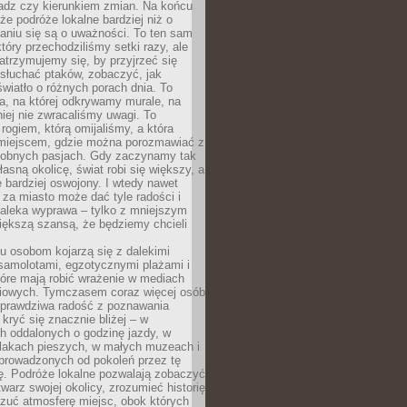
ładz czy kierunkiem zmian. Na końcu
 że podróże lokalne bardziej niż o
aniu się są o uważności. To ten sam
który przechodziliśmy setki razy, ale
trzymujemy się, by przyjrzeć się
słuchać ptaków, zobaczyć, jak
światło o różnych porach dnia. To
a, na której odkrywamy murale, na
iej nie zwracaliśmy uwagi. To
 rogiem, którą omijaliśmy, a która
 miejscem, gdzie można porozmawiać z
dobnych pasjach. Gdy zaczynamy tak
łasną okolicę, świat robi się większy, a
 bardziej oswojony. I wtedy nawet
 za miasto może dać tyle radości i
daleka wyprawa – tylko z mniejszym
iększą szansą, że będziemy chcieli
u osobom kojarzą się z dalekimi
samolotami, egzotycznymi plażami i
tóre mają robić wrażenie w mediach
iowych. Tymczasem coraz więcej osób
 prawdziwa radość z poznawania
kryć się znacznie bliżej – w
h oddalonych o godzinę jazdy, w
zlakach pieszych, w małych muzeach i
 prowadzonych od pokoleń przez tę
ę. Podróże lokalne pozwalają zobaczyć
twarz swojej okolicy, zrozumieć historię
czuć atmosferę miejsc, obok których