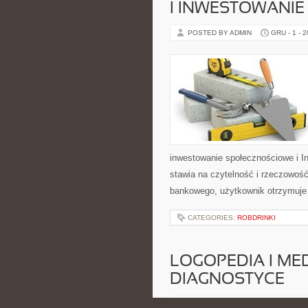
I INWESTOWANIE
POSTED BY ADMIN
GRU - 1 - 
inwestowanie społecznościowe i I
stawia na czytelność i rzeczowoś
bankowego, użytkownik otrzymuje 
CATEGORIES:
ROBDRINKI
LOGOPEDIA I ME
DIAGNOSTYCE
POSTED BY ADMIN
GRU - 1 - 