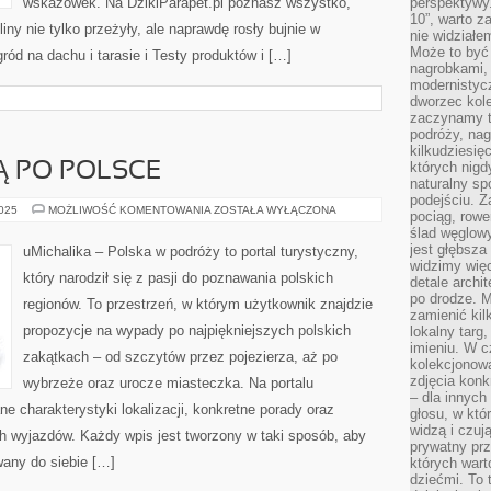
wskazówek. Na DzikiParapet.pl poznasz wszystko,
perspektywy.
10”, warto z
iny nie tylko przeżyły, ale naprawdę rosły bujnie w
nie widział
Może to być
d na dachu i tarasie i Testy produktów i […]
nagrobkami, 
modernistycz
dworzec kole
zaczynamy tr
podróży, nag
kilkudziesię
których nigd
Ą PO POLSCE
naturalny sp
podejściu. 
PODRÓŻE
2025
MOŻLIWOŚĆ KOMENTOWANIA
ZOSTAŁA WYŁĄCZONA
pociąg, rowe
KOLEJĄ
ślad węglowy
PO
POLSCE
jest głębsza
uMichalika – Polska w podróży to portal turystyczny,
widzimy więc
który narodził się z pasji do poznawania polskich
detale archi
po drodze. M
regionów. To przestrzeń, w którym użytkownik znajdzie
zamienić kil
propozycje na wypady po najpiękniejszych polskich
lokalny targ
imieniu. W c
zakątkach – od szczytów przez pojezierza, aż po
kolekcjonow
zdjęcia konk
wybrzeże oraz urocze miasteczka. Na portalu
– dla innych
e charakterystyki lokalizacji, konkretne porady oraz
głosu, w kt
widzą i czuj
h wyjazdów. Każdy wpis jest tworzony w taki sposób, aby
prywatny prz
wany do siebie […]
których wart
dziećmi. To 