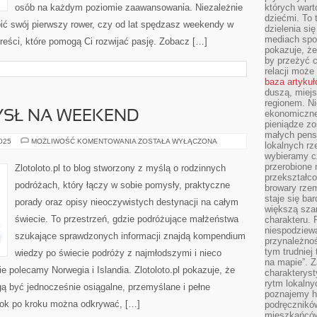
osób na każdym poziomie zaawansowania. Niezależnie
których wart
dziećmi. To 
pić swój pierwszy rower, czy od lat spędzasz weekendy w
dzielenia si
mediach spo
 treści, które pomogą Ci rozwijać pasję. Zobacz […]
pokazuje, że
by przeżyć c
relacji moż
baza artyku
duszą, miejs
regionem. N
ekonomiczne
YSŁ NA WEEKEND
pieniądze zos
małych pensj
JORDANIA
2025
MOŻLIWOŚĆ KOMENTOWANIA
ZOSTAŁA WYŁĄCZONA
lokalnych rz
I
wybieramy cz
POMYSŁ
NA
przerobione 
Zlotoloto.pl to blog stworzony z myślą o rodzinnych
WEEKEND
przekształco
podróżach, który łączy w sobie pomysły, praktyczne
browary rzem
staje się ba
porady oraz opisy nieoczywistych destynacji na całym
większą szan
świecie. To przestrzeń, gdzie podróżujące małżeństwa
charakteru. 
niespodziew
szukające sprawdzonych informacji znajdą kompendium
przynależnoś
tym trudniej
wiedzy po świecie podróży z najmłodszymi i nieco
na mapie”. 
e polecamy Norwegia i Islandia. Zlotoloto.pl pokazuje, że
charakteryst
rytm lokalny
ą być jednocześnie osiągalne, przemyślane i pełne
poznajemy his
rok po kroku można odkrywać, […]
podręcznikó
mieszkańców