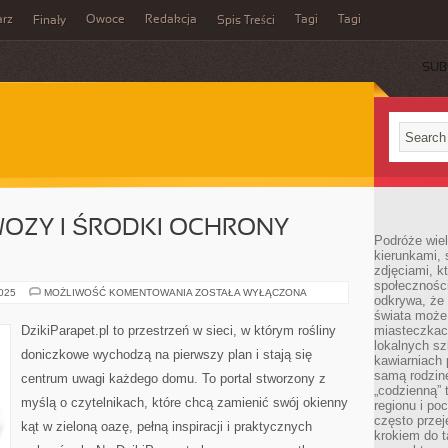
rz
Owoce
Redakcja
Tagi
Tagi
Finały
Spis Treści
SUB
OZY I ŚRODKI OCHRONY
Podróże wiel
kierunkami, 
zdjęciami, k
społecznośc
NATURALNE
2025
MOŻLIWOŚĆ KOMENTOWANIA
ZOSTAŁA WYŁĄCZONA
odkrywa, że
NAWOZY
I
świata może 
ŚRODKI
DzikiParapet.pl to przestrzeń w sieci, w którym rośliny
miasteczkac
OCHRONY
lokalnych s
ROŚLIN
doniczkowe wychodzą na pierwszy plan i stają się
kawiarniach
samą rodzin
centrum uwagi każdego domu. To portal stworzony z
„codzienną” 
myślą o czytelnikach, które chcą zamienić swój okienny
regionu i po
często przej
kąt w zieloną oazę, pełną inspiracji i praktycznych
krokiem do t