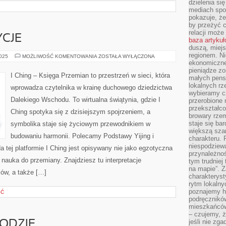
dzielenia si
mediach spo
pokazuje, że
by przeżyć c
relacji moż
YCJE
baza artyku
duszą, miejs
regionem. N
KULTURA
2025
MOŻLIWOŚĆ KOMENTOWANIA
ZOSTAŁA WYŁĄCZONA
I
ekonomiczne
TRADYCJE
pieniądze zos
I Ching – Księga Przemian to przestrzeń w sieci, która
małych pensj
lokalnych rz
wprowadza czytelnika w krainę duchowego dziedzictwa
wybieramy cz
Dalekiego Wschodu. To wirtualna świątynia, gdzie I
przerobione 
przekształco
Ching spotyka się z dzisiejszym spojrzeniem, a
browary rzem
staje się ba
symbolika staje się życiowym przewodnikiem w
większą szan
budowaniu harmonii. Polecamy Podstawy Yijing i
charakteru. 
niespodziew
 tej platformie I Ching jest opisywany nie jako egzotyczna
przynależnoś
 nauka do przemiany. Znajdziesz tu interpretacje
tym trudniej
na mapie”. 
ów, a także […]
charakteryst
rytm lokalny
poznajemy his
ŚĆ
podręcznikó
mieszkańców
– czujemy, ż
jeśli nie zg
ODZIE