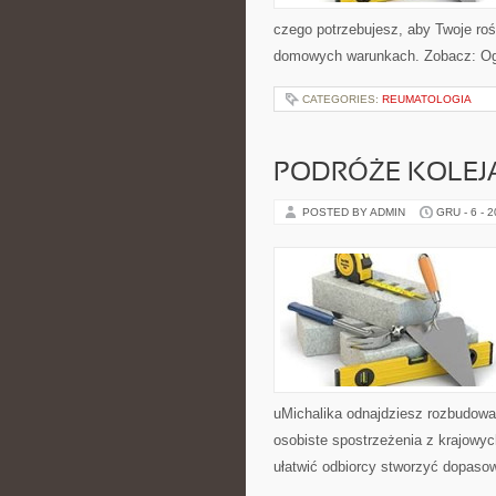
czego potrzebujesz, aby Twoje rośl
domowych warunkach. Zobacz: Ogró
CATEGORIES:
REUMATOLOGIA
PODRÓŻE KOLEJ
POSTED BY ADMIN
GRU - 6 - 
uMichalika odnajdziesz rozbudowan
osobiste spostrzeżenia z krajowyc
ułatwić odbiorcy stworzyć dopaso