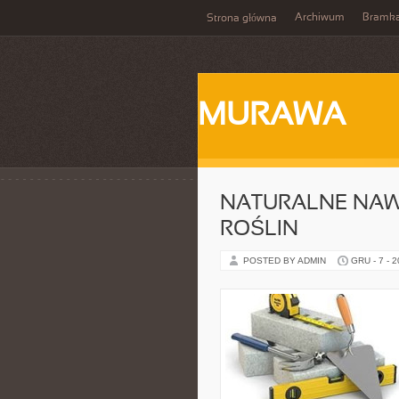
Archiwum
Bramka
Strona główna
MURAWA
NATURALNE NAW
ROŚLIN
POSTED BY ADMIN
GRU - 7 - 