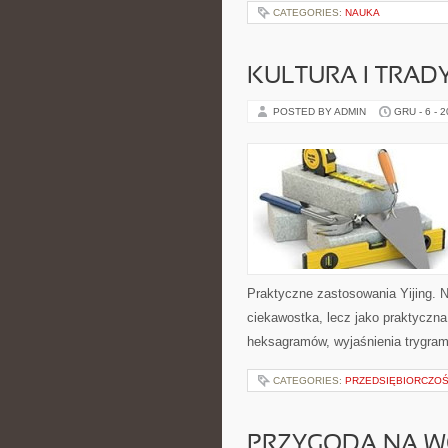
CATEGORIES:
NAUKA
KULTURA I TRAD
POSTED BY ADMIN
GRU - 6 - 
Praktyczne zastosowania Yijing. Na
ciekawostka, lecz jako praktyczna
heksagramów, wyjaśnienia trygram
CATEGORIES:
PRZEDSIĘBIORCZO
PRZYGODA NA W