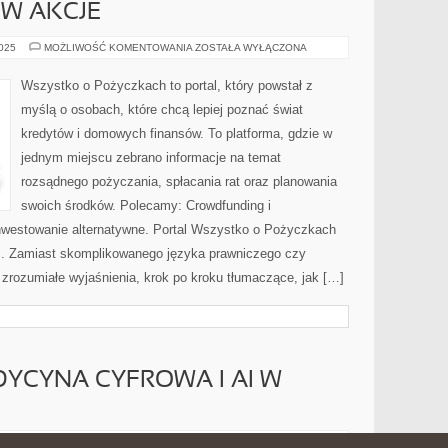
 W AKCJE
ETYKA
2025
MOŻLIWOŚĆ KOMENTOWANIA
ZOSTAŁA WYŁĄCZONA
W
FINANSACH
I
Wszystko o Pożyczkach to portal, który powstał z
REKLAMACH
POŻYCZEK
myślą o osobach, które chcą lepiej poznać świat
I
INWESTOWANIE
kredytów i domowych finansów. To platforma, gdzie w
W
AKCJE
jednym miejscu zebrano informacje na temat
rozsądnego pożyczania, spłacania rat oraz planowania
swoich środków. Polecamy: Crowdfunding i
nwestowanie alternatywne. Portal Wszystko o Pożyczkach
ć. Zamiast skomplikowanego języka prawniczego czy
zrozumiałe wyjaśnienia, krok po kroku tłumaczące, jak […]
DYCYNA CYFROWA I AI W
LOGOPEDIA
2025
MOŻLIWOŚĆ KOMENTOWANIA
ZOSTAŁA WYŁĄCZONA