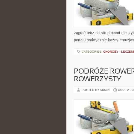
zagrać oraz na sto procent cieszy
portalu praktycznie każdy entuzjas
CATEGORIES:
CHOROBY I LECZEN
PODRÓŻE ROWER
ROWERZYSTY
POSTED BY ADMIN
GRU - 2 - 