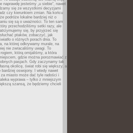
e naprawdę jesteśmy „u siebie”, nawet
adzamy się ze wszystkimi decyzjami
ładz czy kierunkiem zmian. Na końcu
 że podróże lokalne bardziej niż o
aniu się są o uważności. To ten sam
który przechodziliśmy setki razy, ale
trzymujemy się, by przyjrzeć się
słuchać ptaków, zobaczyć, jak
światło o różnych porach dnia. To
a, na której odkrywamy murale, na
iej nie zwracaliśmy uwagi. To
 rogiem, którą omijaliśmy, a która
 miejscem, gdzie można porozmawiać z
dobnych pasjach. Gdy zaczynamy tak
łasną okolicę, świat robi się większy, a
 bardziej oswojony. I wtedy nawet
 za miasto może dać tyle radości i
daleka wyprawa – tylko z mniejszym
iększą szansą, że będziemy chcieli