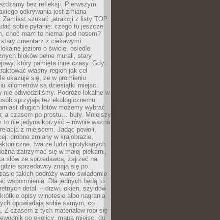
eżdżamy bez refleksji. Pierwszym
akiego odkrywania jest zmiana
 Zamiast szukać „atrakcji z listy TOP
adać sobie pytanie: czego tu jeszcze
em, choć mam to niemal pod nosem?
 stary cmentarz z ciekawymi
lokalne jezioro o świcie, osiedle
nych bloków pełne murali, stary
jowy, który pamięta inne czasy. Gdy
aktować własny region jak cel
le okazuje się, że w promieniu
ciu kilometrów są dziesiątki miejsc,
y nie odwiedziliśmy. Podróże lokalne w
osób sprzyjają też ekologicznemu
Zamiast długich lotów możemy wybrać
r, a czasem po prostu… buty. Mniejszy
 to nie jedyna korzyść – równie ważna
 relacja z miejscem. Jadąc powoli,
ej: drobne zmiany w krajobrazie,
tektoniczne, twarze ludzi spotykanych
ożna zatrzymać się w małej piekarni,
ka słów ze sprzedawcą, zajrzeć na
, gdzie sprzedawcy znają się po
zasie takich podróży warto świadomie
ać wspomnienia. Dla jednych będą to
retnych detali – drzwi, okien, szyldów
 krótkie opisy w notesie albo nagrania
órych opowiadają sobie samym, co
ą. Z czasem z tych materiałów robi się
ewodnik po okolicy: mapa miejsc, do