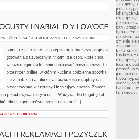
– czujemy, ż
jeśli nie zg
lokalnych w
okazuje się,
przemieszcz
OGURTY I NABIAŁ DIY I OWOCE
park, przez 
tym razem za
drzewom, po
DOMOWE
2025
MOŻLIWOŚĆ KOMENTOWANIA
ZOSTAŁA WYŁĄCZONA
zmienia się 
SERY,
JOGURTY
znajoma ulic
I
Izagotuje.pl to serwis z przepisami, który łączy pasję do
które wcześn
NABIAŁ
kawiarnia za
DIY
gotowania z użytecznymi trikami dla osób, które chcą
I
okazuje się
OWOCE
ludźmi o po
wreszcie ogarnąć kuchnię i poznawać nowe potrawy. To
patrzeć na w
przestrzeń online, w którym kuchnia codzienna spotyka
jednocześnie
krótki wypad
się z fantazją na talerzu, a sprawdzone receptury są
wrażeń, co 
przedstawiane w czytelny i inspirujący sposób. Zobacz
bagażem i w
tam wrócić.
na i przechowywanie żywności i Warzywa. Na Izagotuje.pl
 dań, obejmującą zarówno proste dania na […]
WŁASNYMI PRODUKTAMI
SACH I REKLAMACH POŻYCZEK