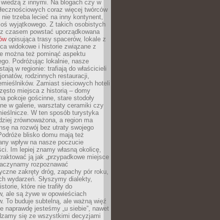
ę wiedzą z innymi. Na blogach czy w
łecznościowych coraz więcej twórców
 nie trzeba lecieć na inny kontynent,
oś wyjątkowego. Z takich osobistych
e z czasem powstać uporządkowana
łów
opisująca trasy spacerów, lokale z
ca widokowe i historie związane z
ie można też pominąć aspektu
go. Podróżując lokalnie, nasze
tają w regionie: trafiają do właścicieli
onatów, rodzinnych restauracji,
emieślników. Zamiast sieciowych hoteli
ęsto miejsca z historią – domy
na pokoje gościnne, stare stodoły
ne w galerie, warsztaty ceramiki czy
ieślnicze. W ten sposób turystyka
rdziej zrównoważona, a region ma
sę na rozwój bez utraty swojego
Podróże blisko domu mają też
any wpływ na nasze poczucie
ci. Im lepiej znamy własną okolicę,
 traktować ją jak „przypadkowe miejsce
Zaczynamy rozpoznawać
yczne zakręty dróg, zapachy pór roku,
ch wydarzeń. Słyszymy dialekty,
torie, które nie trafiły do
w, ale są żywe w opowieściach
. To buduje subtelną, ale ważną więź
e naprawdę jesteśmy „u siebie”, nawet
adzamy się ze wszystkimi decyzjami