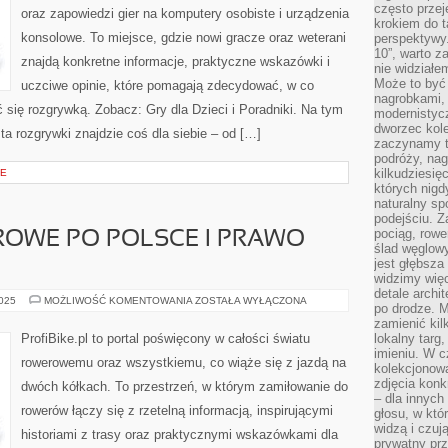
często przej
oraz zapowiedzi gier na komputery osobiste i urządzenia
krokiem do t
konsolowe. To miejsce, gdzie nowi gracze oraz weterani
perspektywy.
10”, warto z
znajdą konkretne informacje, praktyczne wskazówki i
nie widział
Może to być
uczciwe opinie, które pomagają zdecydować, w co
nagrobkami, 
ć się rozgrywką. Zobacz: Gry dla Dzieci i Poradniki. Na tym
modernistycz
dworzec kole
ta rozgrywki znajdzie coś dla siebie – od […]
zaczynamy tr
podróży, nag
kilkudziesię
IE
których nigd
naturalny sp
podejściu. 
pociąg, rowe
OWE PO POLSCE I PRAWO
ślad węglowy
jest głębsza
widzimy więc
detale archi
PODRÓŻE
2025
MOŻLIWOŚĆ KOMENTOWANIA
ZOSTAŁA WYŁĄCZONA
po drodze. M
ROWEROWE
PO
zamienić kil
POLSCE
ProfiBike.pl to portal poświęcony w całości światu
lokalny targ
I
imieniu. W c
PRAWO
rowerowemu oraz wszystkiemu, co wiąże się z jazdą na
ROWERZYSTY
kolekcjonow
zdjęcia konk
dwóch kółkach. To przestrzeń, w którym zamiłowanie do
– dla innych
rowerów łączy się z rzetelną informacją, inspirującymi
głosu, w kt
widzą i czuj
historiami z trasy oraz praktycznymi wskazówkami dla
prywatny prz