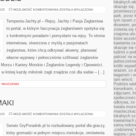
lokalnych w
okazuje się,
PRZYGODA
2025
MOŻLIWOŚĆ KOMENTOWANIA
ZOSTAŁA WYŁĄCZONA
przemieszcz
NA
park, przez 
WODZIE
tym razem za
Tempesta-Jachty.pl – Rejsy, Jachty i Pasja Żeglarstwa
drzewom, po
to portal, w którym fascynacja żeglarstwem spotyka się
zmienia się 
znajoma ulic
z konkretnymi poradami i pomysłami na rejsy. To strona
które wcześn
internetowa, stworzona z myślą o pasjonatach
kawiarnia za
okazuje się
żeglarstwa, które chcą odkrywać akweny, planować
ludźmi o po
patrzeć na w
własne wyprawy i jednocześnie szlifować żeglarskie
jednocześnie
orzu i Kariery Morskie i Żeglarskie Legendy i Opowieści.
krótki wypad
wrażeń, co 
 w której każdy miłośnik żagli znajdzie coś dla siebie – […]
bagażem i w
tam wrócić.
Podróże wiel
Y NAUCZANIA
kierunkami, 
zdjęciami, k
społecznośc
odkrywa, że
MAKI
świata może 
miasteczkac
REMASTERY
2025
MOŻLIWOŚĆ KOMENTOWANIA
ZOSTAŁA WYŁĄCZONA
lokalnych s
I
kawiarniach
REMAKI
samą rodzin
Serwis GryPoradnik.pl to rozbudowany portal dla graczy,
„codzienną” 
który gromadzi w jednym miejscu instrukcje, omówienia
regionu i po