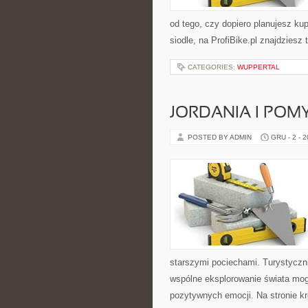
od tego, czy dopiero planujesz ku
siodle, na ProfiBike.pl znajdziesz
CATEGORIES:
WUPPERTAL
JORDANIA I POM
POSTED BY ADMIN
GRU - 2 - 
starszymi pociechami. Turystyczni
wspólne eksplorowanie świata mog
pozytywnych emocji. Na stronie k