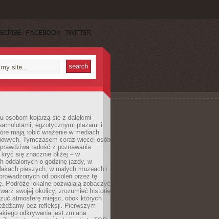
SCRIBE
FACEBOOK
TWITTER
u osobom kojarzą się z dalekimi
samolotami, egzotycznymi plażami i
tóre mają robić wrażenie w mediach
iowych. Tymczasem coraz więcej osób
 prawdziwa radość z poznawania
kryć się znacznie bliżej – w
h oddalonych o godzinę jazdy, w
zlakach pieszych, w małych muzeach i
 prowadzonych od pokoleń przez tę
ę. Podróże lokalne pozwalają zobaczyć
twarz swojej okolicy, zrozumieć historię
czuć atmosferę miejsc, obok których
eżdżamy bez refleksji. Pierwszym
akiego odkrywania jest zmiana