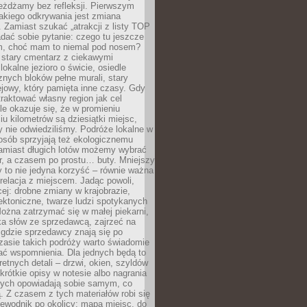
eżdżamy bez refleksji. Pierwszym
akiego odkrywania jest zmiana
 Zamiast szukać „atrakcji z listy TOP
adać sobie pytanie: czego tu jeszcze
em, choć mam to niemal pod nosem?
 stary cmentarz z ciekawymi
lokalne jezioro o świcie, osiedle
nych bloków pełne murali, stary
jowy, który pamięta inne czasy. Gdy
aktować własny region jak cel
le okazuje się, że w promieniu
ciu kilometrów są dziesiątki miejsc,
y nie odwiedziliśmy. Podróże lokalne w
osób sprzyjają też ekologicznemu
Zamiast długich lotów możemy wybrać
r, a czasem po prostu… buty. Mniejszy
 to nie jedyna korzyść – równie ważna
 relacja z miejscem. Jadąc powoli,
ej: drobne zmiany w krajobrazie,
tektoniczne, twarze ludzi spotykanych
ożna zatrzymać się w małej piekarni,
ka słów ze sprzedawcą, zajrzeć na
, gdzie sprzedawcy znają się po
zasie takich podróży warto świadomie
ać wspomnienia. Dla jednych będą to
retnych detali – drzwi, okien, szyldów
 krótkie opisy w notesie albo nagrania
órych opowiadają sobie samym, co
ą. Z czasem z tych materiałów robi się
ewodnik po okolicy: mapa miejsc, do