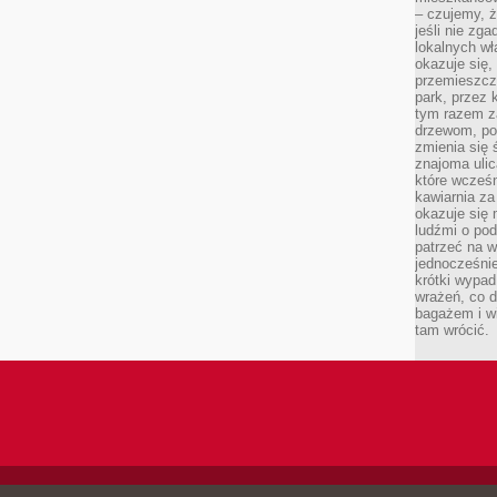
– czujemy, ż
jeśli nie zg
lokalnych w
okazuje się,
przemieszcz
park, przez 
tym razem za
drzewom, po
zmienia się 
znajoma ulic
które wcześn
kawiarnia za
okazuje się
ludźmi o po
patrzeć na w
jednocześnie
krótki wypad
wrażeń, co 
bagażem i w
tam wrócić.