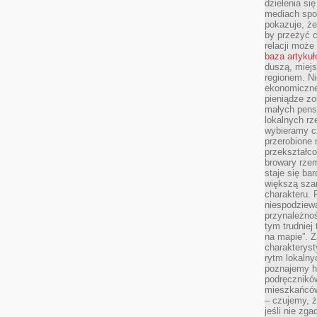
dzielenia si
mediach spo
pokazuje, że
by przeżyć c
relacji moż
baza artyku
duszą, miejs
regionem. N
ekonomiczne
pieniądze zos
małych pensj
lokalnych rz
wybieramy cz
przerobione 
przekształco
browary rzem
staje się ba
większą szan
charakteru. 
niespodziew
przynależnoś
tym trudniej
na mapie”. 
charakteryst
rytm lokalny
poznajemy his
podręcznikó
mieszkańców
– czujemy, ż
jeśli nie zg