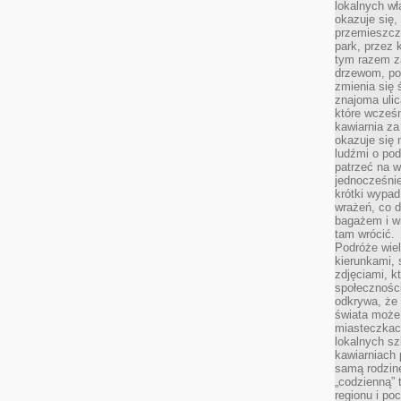
lokalnych w
okazuje się,
przemieszcz
park, przez 
tym razem za
drzewom, po
zmienia się 
znajoma ulic
które wcześn
kawiarnia za
okazuje się
ludźmi o po
patrzeć na w
jednocześnie
krótki wypad
wrażeń, co 
bagażem i w
tam wrócić.
Podróże wiel
kierunkami, 
zdjęciami, k
społecznośc
odkrywa, że
świata może 
miasteczkac
lokalnych s
kawiarniach
samą rodzin
„codzienną” 
regionu i po