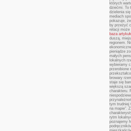
których wart
dziećmi. To 
dzielenia si
mediach spo
pokazuje, że
by przeżyć c
relacji moż
baza artyku
duszą, miejs
regionem. N
ekonomiczne
pieniądze zos
małych pensj
lokalnych rz
wybieramy cz
przerobione 
przekształco
browary rzem
staje się ba
większą szan
charakteru. 
niespodziew
przynależnoś
tym trudniej
na mapie”. 
charakteryst
rytm lokalny
poznajemy his
podręcznikó
mieszkańców