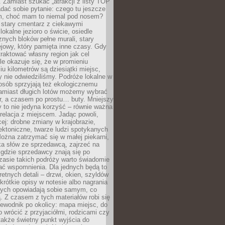
 Zamiast szukać „atrakcji z listy TOP
adać sobie pytanie: czego tu jeszcze
em, choć mam to niemal pod nosem?
 stary cmentarz z ciekawymi
lokalne jezioro o świcie, osiedle
nych bloków pełne murali, stary
jowy, który pamięta inne czasy. Gdy
aktować własny region jak cel
le okazuje się, że w promieniu
ciu kilometrów są dziesiątki miejsc,
y nie odwiedziliśmy. Podróże lokalne w
osób sprzyjają też ekologicznemu
Zamiast długich lotów możemy wybrać
r, a czasem po prostu… buty. Mniejszy
 to nie jedyna korzyść – równie ważna
 relacja z miejscem. Jadąc powoli,
ej: drobne zmiany w krajobrazie,
tektoniczne, twarze ludzi spotykanych
ożna zatrzymać się w małej piekarni,
ka słów ze sprzedawcą, zajrzeć na
, gdzie sprzedawcy znają się po
zasie takich podróży warto świadomie
ać wspomnienia. Dla jednych będą to
retnych detali – drzwi, okien, szyldów
 krótkie opisy w notesie albo nagrania
órych opowiadają sobie samym, co
ą. Z czasem z tych materiałów robi się
ewodnik po okolicy: mapa miejsc, do
o wrócić z przyjaciółmi, rodzicami czy
także świetny punkt wyjścia do