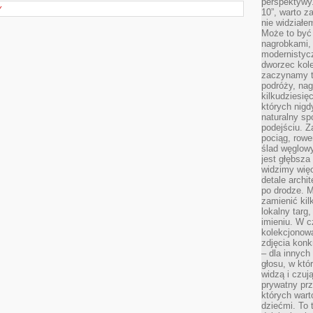
perspektywy.
Y
10”, warto z
nie widział
Może to być
nagrobkami, 
modernistycz
dworzec kole
zaczynamy tr
podróży, nag
kilkudziesię
których nigd
naturalny sp
podejściu. 
pociąg, rowe
ślad węglowy
jest głębsza
widzimy więc
detale archi
po drodze. M
zamienić kil
lokalny targ
imieniu. W c
kolekcjonow
zdjęcia konk
– dla innych
głosu, w kt
widzą i czuj
prywatny prz
których wart
dziećmi. To 