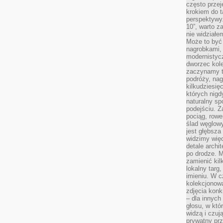
często przej
krokiem do t
perspektywy.
10”, warto z
nie widział
Może to być
nagrobkami, 
modernistycz
dworzec kole
zaczynamy tr
podróży, nag
kilkudziesię
których nigd
naturalny sp
podejściu. 
pociąg, rowe
ślad węglowy
jest głębsza
widzimy więc
detale archi
po drodze. M
zamienić kil
lokalny targ
imieniu. W c
kolekcjonow
zdjęcia konk
– dla innych
głosu, w kt
widzą i czuj
prywatny prz