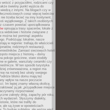
o wrócić z przyjaciółmi, rodzicami czy
także świetny punkt wyjścia do
ę wiedzą z innymi. Na blogach czy w
łecznościowych coraz więcej twórców
 nie trzeba lecieć na inny kontynent,
oś wyjątkowego. Z takich osobistych
e z czasem powstać uporządkowana
łów
opisująca trasy spacerów, lokale z
ca widokowe i historie związane z
ie można też pominąć aspektu
go. Podróżując lokalnie, nasze
tają w regionie: trafiają do właścicieli
onatów, rodzinnych restauracji,
emieślników. Zamiast sieciowych hoteli
ęsto miejsca z historią – domy
na pokoje gościnne, stare stodoły
ne w galerie, warsztaty ceramiki czy
ieślnicze. W ten sposób turystyka
rdziej zrównoważona, a region ma
sę na rozwój bez utraty swojego
Podróże blisko domu mają też
any wpływ na nasze poczucie
ci. Im lepiej znamy własną okolicę,
 traktować ją jak „przypadkowe miejsce
Zaczynamy rozpoznawać
yczne zakręty dróg, zapachy pór roku,
ch wydarzeń. Słyszymy dialekty,
torie, które nie trafiły do
w, ale są żywe w opowieściach
. To buduje subtelną, ale ważną więź