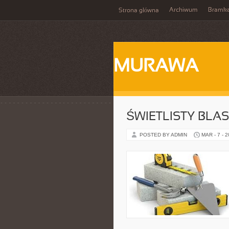
Archiwum
Bramka
Strona główna
MURAWA
ŚWIETLISTY BLA
POSTED BY ADMIN
MAR - 7 - 