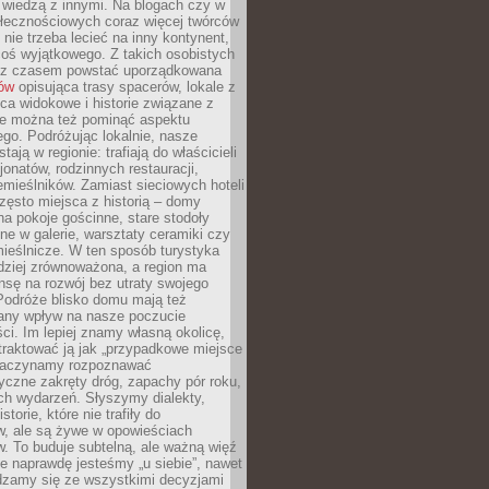
ę wiedzą z innymi. Na blogach czy w
łecznościowych coraz więcej twórców
 nie trzeba lecieć na inny kontynent,
oś wyjątkowego. Z takich osobistych
e z czasem powstać uporządkowana
łów
opisująca trasy spacerów, lokale z
ca widokowe i historie związane z
ie można też pominąć aspektu
go. Podróżując lokalnie, nasze
tają w regionie: trafiają do właścicieli
onatów, rodzinnych restauracji,
emieślników. Zamiast sieciowych hoteli
ęsto miejsca z historią – domy
na pokoje gościnne, stare stodoły
ne w galerie, warsztaty ceramiki czy
ieślnicze. W ten sposób turystyka
rdziej zrównoważona, a region ma
sę na rozwój bez utraty swojego
Podróże blisko domu mają też
any wpływ na nasze poczucie
ci. Im lepiej znamy własną okolicę,
 traktować ją jak „przypadkowe miejsce
Zaczynamy rozpoznawać
yczne zakręty dróg, zapachy pór roku,
ch wydarzeń. Słyszymy dialekty,
torie, które nie trafiły do
w, ale są żywe w opowieściach
. To buduje subtelną, ale ważną więź
e naprawdę jesteśmy „u siebie”, nawet
adzamy się ze wszystkimi decyzjami