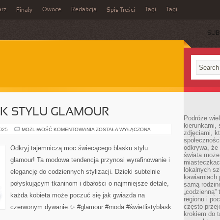
rz
Owoce
Redakcja
Tagi
Tagi
Finały
Spis Treści
SUB
SK STYLU GLAMOUR
Podróże wiel
kierunkami, 
ŚWIETLISTY
2025
MOŻLIWOŚĆ KOMENTOWANIA
ZOSTAŁA WYŁĄCZONA
zdjęciami, k
BLASK
społecznośc
STYLU
GLAMOUR
odkrywa, że
Odkryj tajemniczą moc świecącego blasku stylu
świata może 
glamour! Ta modowa tendencja przynosi wyrafinowanie i
miasteczkac
lokalnych s
elegancję do codziennych stylizacji. Dzięki subtelnie
kawiarniach
połyskującym tkaninom i dbałości o najmniejsze detale,
samą rodzin
„codzienną” 
każda kobieta może poczuć się jak gwiazda na
regionu i po
często przej
czerwonym dywanie.✨ #glamour #moda #świetlistyblask
krokiem do t