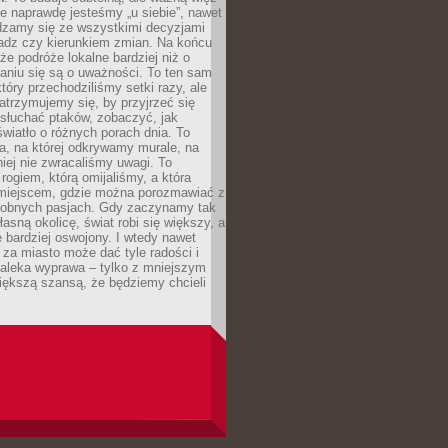
e naprawdę jesteśmy „u siebie”, nawet
adzamy się ze wszystkimi decyzjami
ładz czy kierunkiem zmian. Na końcu
 że podróże lokalne bardziej niż o
aniu się są o uważności. To ten sam
który przechodziliśmy setki razy, ale
trzymujemy się, by przyjrzeć się
słuchać ptaków, zobaczyć, jak
światło o różnych porach dnia. To
a, na której odkrywamy murale, na
iej nie zwracaliśmy uwagi. To
 rogiem, którą omijaliśmy, a która
 miejscem, gdzie można porozmawiać z
dobnych pasjach. Gdy zaczynamy tak
łasną okolicę, świat robi się większy, a
 bardziej oswojony. I wtedy nawet
 za miasto może dać tyle radości i
daleka wyprawa – tylko z mniejszym
iększą szansą, że będziemy chcieli