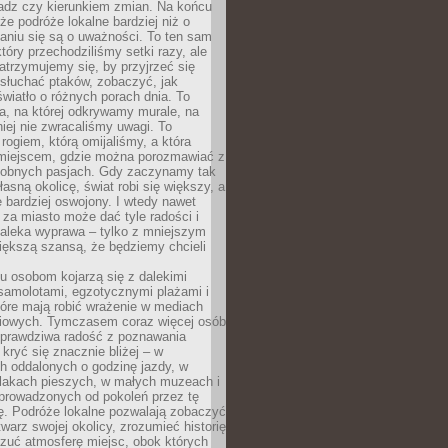
ładz czy kierunkiem zmian. Na końcu
 że podróże lokalne bardziej niż o
aniu się są o uważności. To ten sam
który przechodziliśmy setki razy, ale
trzymujemy się, by przyjrzeć się
słuchać ptaków, zobaczyć, jak
światło o różnych porach dnia. To
a, na której odkrywamy murale, na
iej nie zwracaliśmy uwagi. To
 rogiem, którą omijaliśmy, a która
 miejscem, gdzie można porozmawiać z
dobnych pasjach. Gdy zaczynamy tak
łasną okolicę, świat robi się większy, a
 bardziej oswojony. I wtedy nawet
 za miasto może dać tyle radości i
daleka wyprawa – tylko z mniejszym
iększą szansą, że będziemy chcieli
u osobom kojarzą się z dalekimi
samolotami, egzotycznymi plażami i
tóre mają robić wrażenie w mediach
iowych. Tymczasem coraz więcej osób
 prawdziwa radość z poznawania
kryć się znacznie bliżej – w
h oddalonych o godzinę jazdy, w
zlakach pieszych, w małych muzeach i
 prowadzonych od pokoleń przez tę
ę. Podróże lokalne pozwalają zobaczyć
twarz swojej okolicy, zrozumieć historię
czuć atmosferę miejsc, obok których