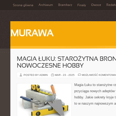
Archiwum
Bramkarz
Owoce
Redak
Strona główna
Finały
MURAWA
MAGIA ŁUKU: STAROŻYTNA BRON
NOWOCZESNE HOBBY
POSTED BY ADMIN
MAR - 23 - 2025
MOŻLIWOŚĆ KOMENTOWA
Magia Łuku to starożytne rz
przyciąga nowych adeptów
hobby. Jakie sekrety kryj
to w naszym najnowszym a